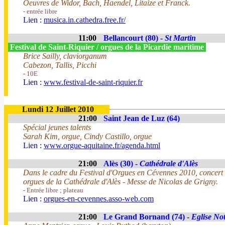
Oeuvres de Widor, Bach, Haendel, Litaize et Franck.
- entrée libre
Lien :
musica.in.cathedra.free.fr/
11:00
Bellancourt (80) -
St Martin
Festival de Saint-Riquier / orgues de la Picardie maritime
Brice Sailly, claviorganum
Cabezon, Tallis, Picchi
- 10E
Lien :
www.festival-de-saint-riquier.fr
Lundi 12 Juillet 2010
21:00
Saint Jean de Luz (64)
Spécial jeunes talents
Sarah Kim, orgue, Cindy Castillo, orgue
Lien :
www.orgue-aquitaine.fr/agenda.html
21:00
Alès (30) -
Cathédrale d'Alès
Dans le cadre du Festival d'Orgues en Cévennes 2010, concert
orgues de la Cathédrale d'Alès - Messe de Nicolas de Grigny.
- Entrée libre ; plateau
Lien :
orgues-en-cevennes.asso-web.com
21:00
Le Grand Bornand (74) -
Eglise No