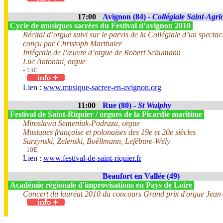
17:00
Avignon (84) -
Collégiale Saint-Agri
Cycle de musiques sacrées du Festival d’avignon 2010
Récital d’orgue suivi sur le parvis de la Collégiale d’un specta
conçu par Christoph Marthaler
Intégrale de l’œuvre d’orgue de Robert Schumann
Luc Antonini, orgue
- 13E
Lien :
www.musique-sacree-en-avignon.org
11:00
Rue (80) -
St Wulphy
Festival de Saint-Riquier / orgues de la Picardie maritime
Miroslawa Semeniuk-Podraza, orgue
Musiques française et polonaises des 19e et 20e siècles
Surzynski, Zelenski, Boëllmann, Lefébure-Wély
- 10E
Lien :
www.festival-de-saint-riquier.fr
Beaufort en Vallée (49)
Académie régionale d'improvisations en Pays de Loire
Concert du lauréat 2010 du concours Grand prix d'orgue Jean-