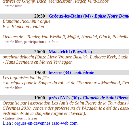
œuvres de Grigny, Bach, Mendelssohn, Reger, Villa-Lobos
- entrée libre
20:30
Gréoux-les-Bains (04) -
Eglise Notre Dam
Blandine Piccinini : orgue
Eric Blanchon : violon
Oeuvres de : Tunder, Von Westhoff, Muffat, Haendel, Gluck, Pachelbel
- entrée libre, participation aux frais
20:00
Maastricht (Pays-Bas)
orgelwandeltocht (Onze Lieve Vrouwe Basiliek, Lutherse Kerk, Stadh
- Hans Leenders en Marcel Verheggen
19:00
béziers (34) -
cathédrale
Les organistes font la fête
« musiques pour le Souper du roi...et de l'Empereur » Marchand, Fr
- entrée libre
19:00
près d'Alès (30) -
Chapelle de Saint Pierre
Organisé par l'association Les Amis de Saint Pierre de la Tour dans 
Cévennes 2010, concert des professeurs de l'Académie d'été de l'asso
instruments de la chapelle (orgue et clavecin).
- Entrée libre ; plateau
Lien :
orgues-en-cevennes.asso-web.com