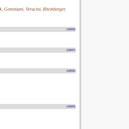
k, Geminiani, Veracini, Rheinberger,
(58896)
(58897)
(58898)
(58899)