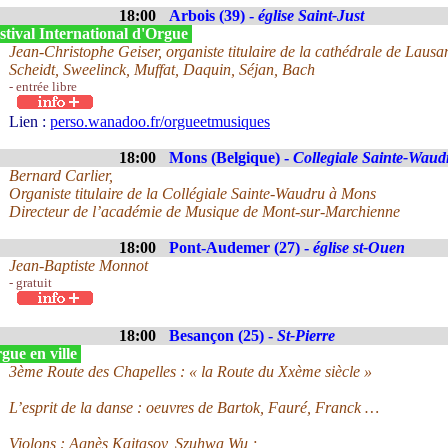
18:00
Arbois (39) -
église Saint-Just
stival International d'Orgue
Jean-Christophe Geiser, organiste titulaire de la cathédrale de Lausa
Scheidt, Sweelinck, Muffat, Daquin, Séjan, Bach
- entrée libre
Lien :
perso.wanadoo.fr/orgueetmusiques
18:00
Mons (Belgique) -
Collegiale Sainte-Waud
Bernard Carlier,
Organiste titulaire de la Collégiale Sainte-Waudru à Mons
Directeur de l’académie de Musique de Mont-sur-Marchienne
18:00
Pont-Audemer (27) -
église st-Ouen
Jean-Baptiste Monnot
- gratuit
18:00
Besançon (25) -
St-Pierre
gue en ville
3ème Route des Chapelles : « la Route du Xxème siècle »
L’esprit de la danse : oeuvres de Bartok, Fauré, Franck …
Violons : Agnès Kaitasov, Szuhwa Wu ;