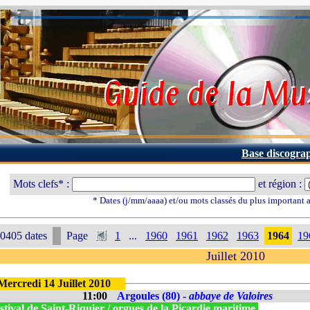
Base discogra
Mots clefs* :
et région :
* Dates (j/mm/aaaa) et/ou mots classés du plus important
0405 dates
Page
1
...
1960
1961
1962
1963
1964
19
Juillet 2010
Mercredi 14 Juillet 2010
11:00
Argoules (80) -
abbaye de Valoires
tival de Saint-Riquier / orgues de la Picardie maritime