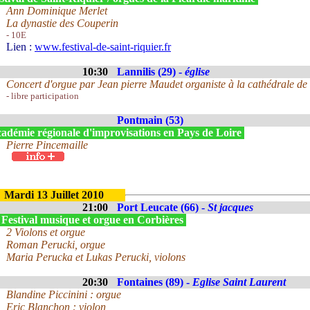
Ann Dominique Merlet
La dynastie des Couperin
- 10E
Lien :
www.festival-de-saint-riquier.fr
10:30
Lannilis (29) -
église
Concert d'orgue par Jean pierre Maudet organiste à la cathédrale de
- libre participation
Pontmain (53)
adémie régionale d'improvisations en Pays de Loire
Pierre Pincemaille
Mardi 13 Juillet 2010
21:00
Port Leucate (66) -
St jacques
 Festival musique et orgue en Corbières
2 Violons et orgue
Roman Perucki, orgue
Maria Perucka et Lukas Perucki, violons
20:30
Fontaines (89) -
Eglise Saint Laurent
Blandine Piccinini : orgue
Eric Blanchon : violon