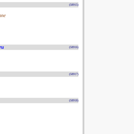
(58915)
nne
ru
(58916)
(58917)
(58918)