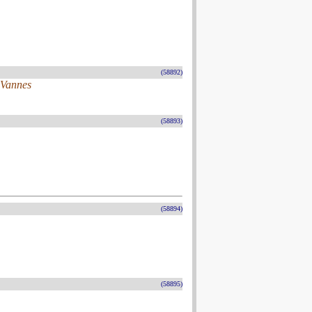
(58892)
 Vannes
(58893)
(58894)
(58895)