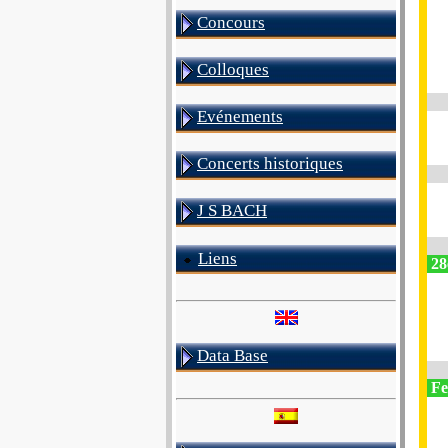
Concours
Colloques
Evénements
Concerts historiques
J S BACH
Liens
28
Data Base
Fes