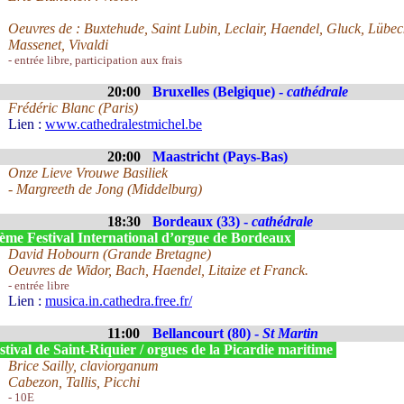
Oeuvres de : Buxtehude, Saint Lubin, Leclair, Haendel, Gluck, Lübec
Massenet, Vivaldi
- entrée libre, participation aux frais
20:00
Bruxelles (Belgique) -
cathédrale
Frédéric Blanc (Paris)
Lien :
www.cathedralestmichel.be
20:00
Maastricht (Pays-Bas)
Onze Lieve Vrouwe Basiliek
- Margreeth de Jong (Middelburg)
18:30
Bordeaux (33) -
cathédrale
ème Festival International d’orgue de Bordeaux
David Hobourn (Grande Bretagne)
Oeuvres de Widor, Bach, Haendel, Litaize et Franck.
- entrée libre
Lien :
musica.in.cathedra.free.fr/
11:00
Bellancourt (80) -
St Martin
tival de Saint-Riquier / orgues de la Picardie maritime
Brice Sailly, claviorganum
Cabezon, Tallis, Picchi
- 10E