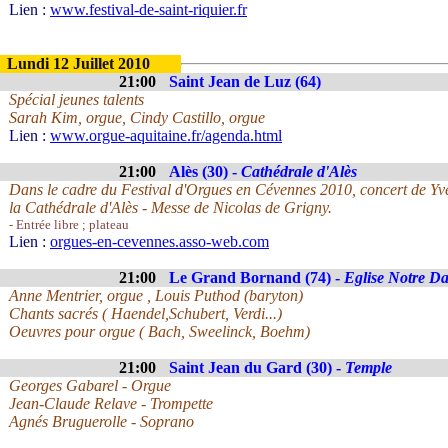
Lien :
www.festival-de-saint-riquier.fr
Lundi 12 Juillet 2010
21:00
Saint Jean de Luz (64)
Spécial jeunes talents
Sarah Kim, orgue, Cindy Castillo, orgue
Lien :
www.orgue-aquitaine.fr/agenda.html
21:00
Alès (30) -
Cathédrale d'Alès
Dans le cadre du Festival d'Orgues en Cévennes 2010, concert de Yv
la Cathédrale d'Alès - Messe de Nicolas de Grigny.
- Entrée libre ; plateau
Lien :
orgues-en-cevennes.asso-web.com
21:00
Le Grand Bornand (74) -
Eglise Notre D
Anne Mentrier, orgue , Louis Puthod (baryton)
Chants sacrés ( Haendel,Schubert, Verdi...)
Oeuvres pour orgue ( Bach, Sweelinck, Boehm)
21:00
Saint Jean du Gard (30) -
Temple
Georges Gabarel - Orgue
Jean-Claude Relave - Trompette
Agnés Bruguerolle - Soprano