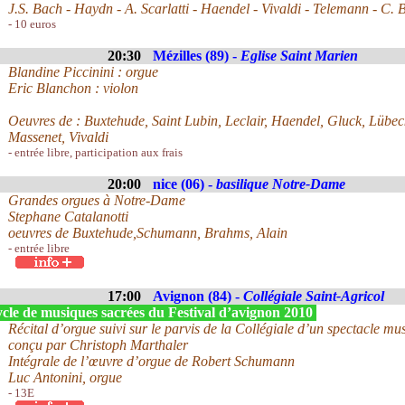
J.S. Bach - Haydn - A. Scarlatti - Haendel - Vivaldi - Telemann - C. 
- 10 euros
20:30
Mézilles (89) -
Eglise Saint Marien
Blandine Piccinini : orgue
Eric Blanchon : violon
Oeuvres de : Buxtehude, Saint Lubin, Leclair, Haendel, Gluck, Lübec
Massenet, Vivaldi
- entrée libre, participation aux frais
20:00
nice (06) -
basilique Notre-Dame
Grandes orgues à Notre-Dame
Stephane Catalanotti
oeuvres de Buxtehude,Schumann, Brahms, Alain
- entrée libre
17:00
Avignon (84) -
Collégiale Saint-Agricol
cle de musiques sacrées du Festival d’avignon 2010
Récital d’orgue suivi sur le parvis de la Collégiale d’un spectacle mu
conçu par Christoph Marthaler
Intégrale de l’œuvre d’orgue de Robert Schumann
Luc Antonini, orgue
- 13E