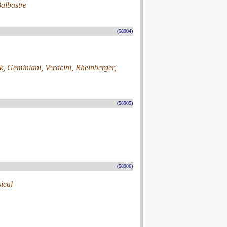
Balbastre
(58904)
k, Geminiani, Veracini, Rheinberger,
(58905)
(58906)
sical