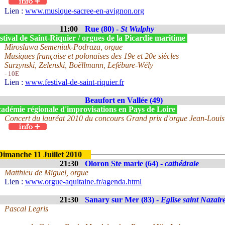
Lien :
www.musique-sacree-en-avignon.org
11:00
Rue (80) -
St Wulphy
tival de Saint-Riquier / orgues de la Picardie maritime
Miroslawa Semeniuk-Podraza, orgue
Musiques française et polonaises des 19e et 20e siècles
Surzynski, Zelenski, Boëllmann, Lefébure-Wély
- 10E
Lien :
www.festival-de-saint-riquier.fr
Beaufort en Vallée (49)
adémie régionale d'improvisations en Pays de Loire
Concert du lauréat 2010 du concours Grand prix d'orgue Jean-Louis
Dimanche 11 Juillet 2010
21:30
Oloron Ste marie (64) -
cathédrale
Matthieu de Miguel, orgue
Lien :
www.orgue-aquitaine.fr/agenda.html
21:30
Sanary sur Mer (83) -
Eglise saint Nazair
Pascal Legris