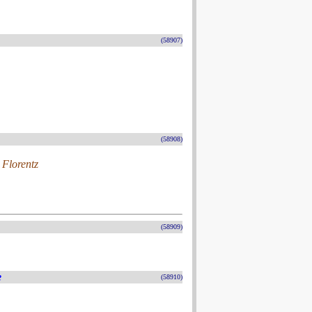
(58907)
(58908)
 Florentz
(58909)
e
(58910)