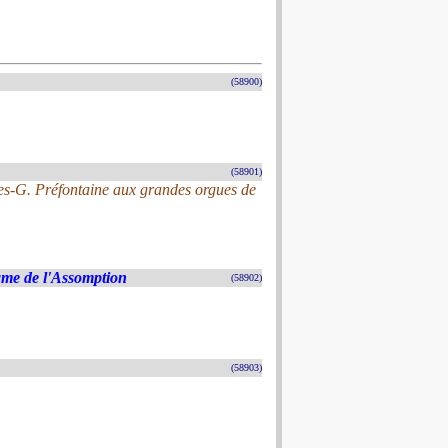
(58900)
(58901)
es-G. Préfontaine aux grandes orgues de
ame de l'Assomption
(58902)
(58903)