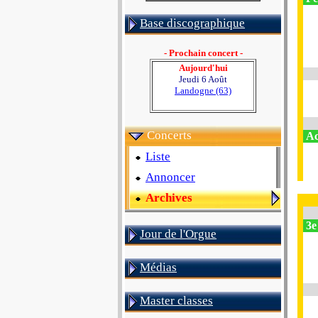
Base discographique
- Prochain concert -
Aujourd'hui
Jeudi 6 Août
Landogne (63)
Concerts
Ac
Liste
Annoncer
Archives
3e
Jour de l'Orgue
Médias
Master classes