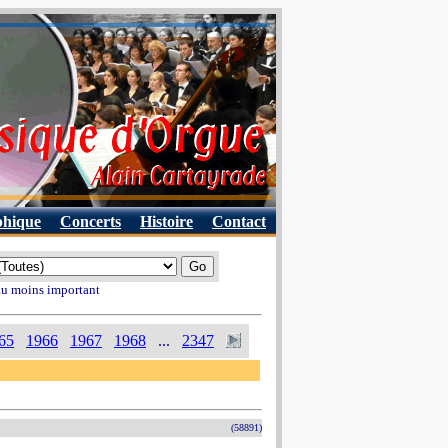
phique
Concerts
Histoire
Contact
 au moins important
65
1966
1967
1968
...
2347
(58891)