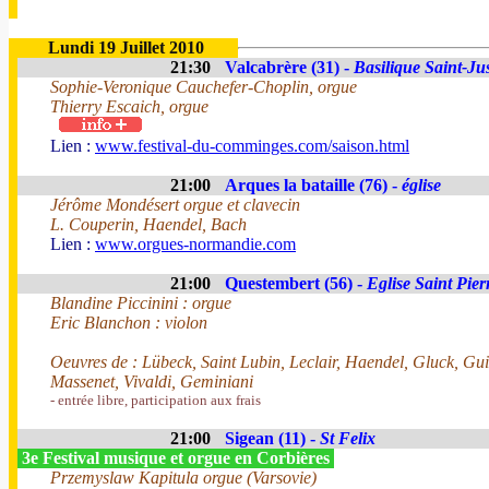
Lundi 19 Juillet 2010
21:30
Valcabrère (31) -
Basilique Saint-Ju
Sophie-Veronique Cauchefer-Choplin, orgue
Thierry Escaich, orgue
Lien :
www.festival-du-comminges.com/saison.html
21:00
Arques la bataille (76) -
église
Jérôme Mondésert orgue et clavecin
L. Couperin, Haendel, Bach
Lien :
www.orgues-normandie.com
21:00
Questembert (56) -
Eglise Saint Pier
Blandine Piccinini : orgue
Eric Blanchon : violon
Oeuvres de : Lübeck, Saint Lubin, Leclair, Haendel, Gluck, Gui
Massenet, Vivaldi, Geminiani
- entrée libre, participation aux frais
21:00
Sigean (11) -
St Felix
3e Festival musique et orgue en Corbières
Przemyslaw Kapitula orgue (Varsovie)