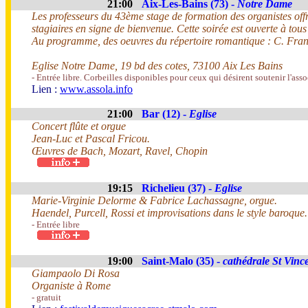
21:00
Aix-Les-Bains (73) -
Notre Dame
Les professeurs du 43ème stage de formation des organistes offr
stagiaires en signe de bienvenue. Cette soirée est ouverte à tous
Au programme, des oeuvres du répertoire romantique : C. Franck
Eglise Notre Dame, 19 bd des cotes, 73100 Aix Les Bains
- Entrée libre. Corbeilles disponibles pour ceux qui désirent soutenir l'asso
Lien :
www.assola.info
21:00
Bar (12) -
Eglise
Concert flûte et orgue
Jean-Luc et Pascal Fricou.
Œuvres de Bach, Mozart, Ravel, Chopin
19:15
Richelieu (37) -
Eglise
Marie-Virginie Delorme & Fabrice Lachassagne, orgue.
Haendel, Purcell, Rossi et improvisations dans le style baroque.
- Entrée libre
19:00
Saint-Malo (35) -
cathédrale St Vinc
Giampaolo Di Rosa
Organiste à Rome
- gratuit