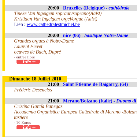
20:00
Bruxelles (Belgique) -
cathédrale
Tineke Van Ingelgem sopraan/soprano(Aalst)
Kristiaan Van Ingelgem orgel/orgue (Aalst)
Lien :
www.cathedralestmichel.be
20:00
nice (06) -
basilique Notre-Dame
Grandes orgues à Notre-Dame
Laurent Fievet
oeuvres de Bach, Dupré
- entrée libre
Dimanche 18 Juillet 2010
21:00
Saint-Étienne-de-Baïgorry, (64)
Frédéric Desenclos
21:00
Merano/Bolzano (Italie) -
Duomo di
Cristina García Banegas
Accademia Organistica Europea Cattedrale di Merano -Bolzan
tastiere
- 10 Euros