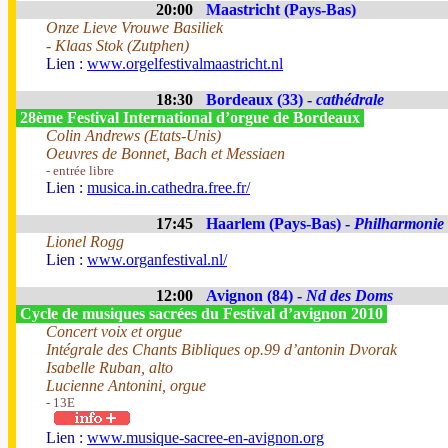
20:00
Maastricht (Pays-Bas)
Onze Lieve Vrouwe Basiliek
- Klaas Stok (Zutphen)
Lien :
www.orgelfestivalmaastricht.nl
18:30
Bordeaux (33) -
cathédrale
28ème Festival International d’orgue de Bordeaux
Colin Andrews (Etats-Unis)
Oeuvres de Bonnet, Bach et Messiaen
- entrée libre
Lien :
musica.in.cathedra.free.fr/
17:45
Haarlem (Pays-Bas) -
Philharmonie
Lionel Rogg
Lien :
www.organfestival.nl/
12:00
Avignon (84) -
Nd des Doms
Cycle de musiques sacrées du Festival d’avignon 2010
Concert voix et orgue
Intégrale des Chants Bibliques op.99 d’antonin Dvorak
Isabelle Ruban, alto
Lucienne Antonini, orgue
- 13E
Lien :
www.musique-sacree-en-avignon.org