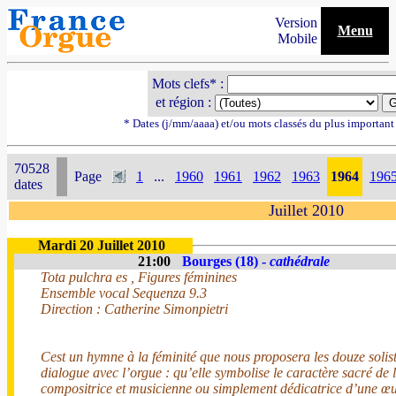
Version
Menu
Mobile
Mots clefs* :
et région :
* Dates (j/mm/aaaa) et/ou mots classés du plus importan
70528
Page
1
...
1960
1961
1962
1963
1964
196
dates
Juillet 2010
Mardi 20 Juillet 2010
21:00
Bourges (18) -
cathédrale
Tota pulchra es , Figures féminines
Ensemble vocal Sequenza 9.3
Direction : Catherine Simonpietri
Cest un hymne à la féminité que nous proposera les douze solis
dialogue avec l’orgue : qu’elle symbolise le caractère sacré de 
compositrice et musicienne ou simplement dédicatrice d’une œ