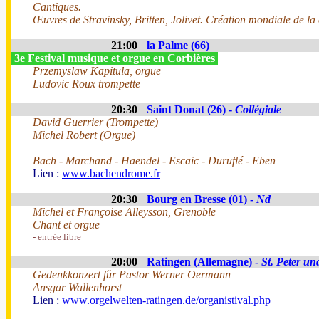
Cantiques.
Œuvres de Stravinsky, Britten, Jolivet. Création mondiale de l
21:00
la Palme (66)
3e Festival musique et orgue en Corbières
Przemyslaw Kapitula, orgue
Ludovic Roux trompette
20:30
Saint Donat (26) -
Collégiale
David Guerrier (Trompette)
Michel Robert (Orgue)
Bach - Marchand - Haendel - Escaic - Duruflé - Eben
Lien :
www.bachendrome.fr
20:30
Bourg en Bresse (01) -
Nd
Michel et Françoise Alleysson, Grenoble
Chant et orgue
- entrée libre
20:00
Ratingen (Allemagne) -
St. Peter un
Gedenkkonzert für Pastor Werner Oermann
Ansgar Wallenhorst
Lien :
www.orgelwelten-ratingen.de/organistival.php