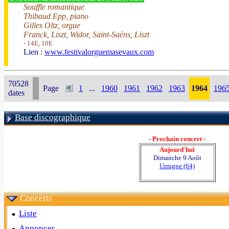
Souffle romantique
Thibaud Epp, piano
Gilles Oltz, orgue
Franck, Liszt, Widor, Saint-Saëns, Liszt
- 14E, 10E
Lien :
www.festivalorguemasevaux.com
70528
Page
1
...
1960
1961
1962
1963
1964
196
dates
Base discographique
- Prochain concert -
Aujourd'hui
Dimanche 9 Août
Urrugne (64)
Concerts
Liste
Annoncer