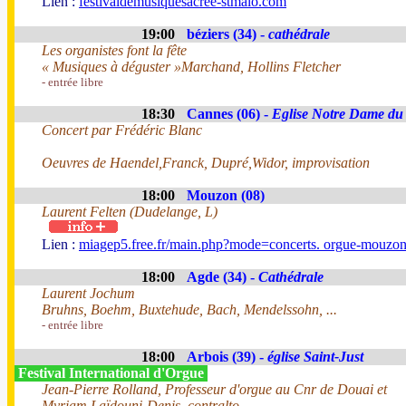
Lien :
festivaldemusiquesacree-stmalo.com
19:00
béziers (34) -
cathédrale
Les organistes font la fête
« Musiques à déguster »Marchand, Hollins Fletcher
- entrée libre
18:30
Cannes (06) -
Eglise Notre Dame du
Concert par Frédéric Blanc
Oeuvres de Haendel,Franck, Dupré,Widor, improvisation
18:00
Mouzon (08)
Laurent Felten (Dudelange, L)
Lien :
miagep5.free.fr/main.php?mode=concerts. orgue-mouzon
18:00
Agde (34) -
Cathédrale
Laurent Jochum
Bruhns, Boehm, Buxtehude, Bach, Mendelssohn, ...
- entrée libre
18:00
Arbois (39) -
église Saint-Just
Festival International d'Orgue
Jean-Pierre Rolland, Professeur d'orgue au Cnr de Douai et
Myriam Laïdouni-Denis, contralto