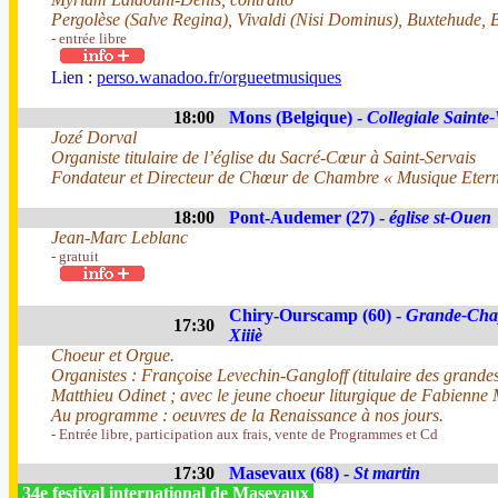
Pergolèse (Salve Regina), Vivaldi (Nisi Dominus), Buxtehude, B
- entrée libre
Lien :
perso.wanadoo.fr/orgueetmusiques
18:00
Mons (Belgique) -
Collegiale Saint
Jozé Dorval
Organiste titulaire de l’église du Sacré-Cœur à Saint-Servais
Fondateur et Directeur de Chœur de Chambre « Musique Etern
18:00
Pont-Audemer (27) -
église st-Ouen
Jean-Marc Leblanc
- gratuit
Chiry-Ourscamp (60) -
Grande-Chap
17:30
Xiiiè
Choeur et Orgue.
Organistes : Françoise Levechin-Gangloff (titulaire des grandes 
Matthieu Odinet ; avec le jeune choeur liturgique de Fabienne 
Au programme : oeuvres de la Renaissance à nos jours.
- Entrée libre, participation aux frais, vente de Programmes et Cd
17:30
Masevaux (68) -
St martin
34e festival international de Masevaux