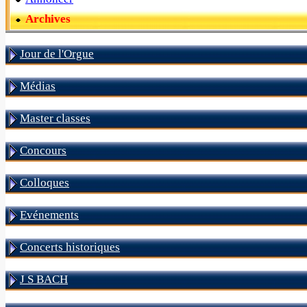
Archives
Jour de l'Orgue
Médias
Master classes
Concours
Colloques
Evénements
Concerts historiques
J S BACH