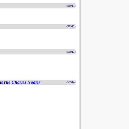
(58911)
(58912)
(58913)
bis rue Charles Nodier
(58914)