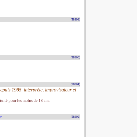
(58899)
(58900)
(58901)
epuis 1985, interprète, improvisateur et
atuité pour les moins de 18 ans.
e
(58902)