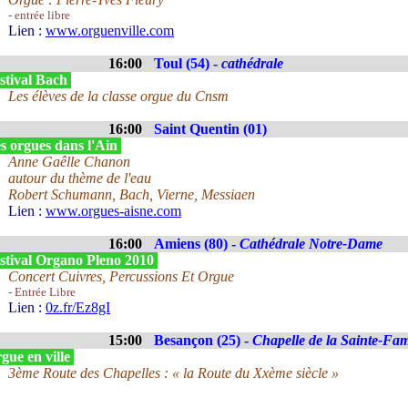
- entrée libre
Lien :
www.orguenville.com
16:00
Toul (54) -
cathédrale
stival Bach
Les élèves de la classe orgue du Cnsm
16:00
Saint Quentin (01)
s orgues dans l'Ain
Anne Gaêlle Chanon
autour du thème de l'eau
Robert Schumann, Bach, Vierne, Messiaen
Lien :
www.orgues-aisne.com
16:00
Amiens (80) -
Cathédrale Notre-Dame
stival Organo Pleno 2010
Concert Cuivres, Percussions Et Orgue
- Entrée Libre
Lien :
0z.fr/Ez8gI
15:00
Besançon (25) -
Chapelle de la Sainte-Fami
gue en ville
3ème Route des Chapelles : « la Route du Xxème siècle »