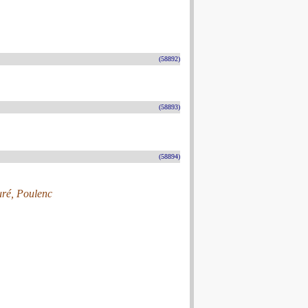
(58892)
(58893)
(58894)
uré, Poulenc