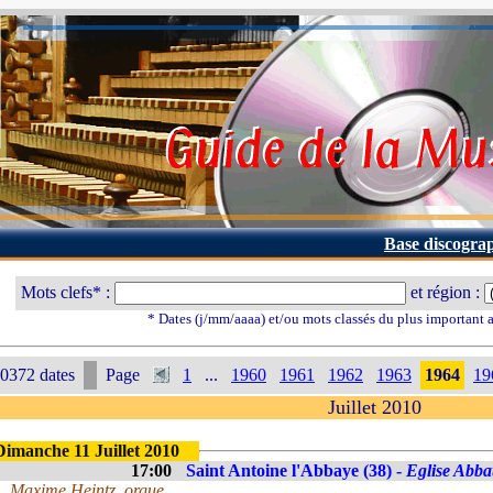
Base discogra
Mots clefs* :
et région :
* Dates (j/mm/aaaa) et/ou mots classés du plus important
0372 dates
Page
1
...
1960
1961
1962
1963
1964
19
Juillet 2010
Dimanche 11 Juillet 2010
17:00
Saint Antoine l'Abbaye (38) -
Eglise Abbat
Maxime Heintz, orgue