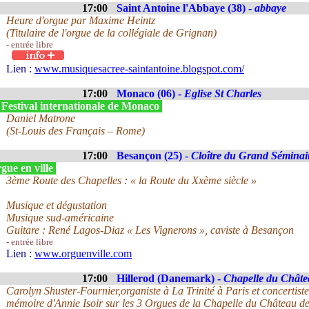
17:00
Saint Antoine l'Abbaye (38) -
abbaye
Heure d'orgue par Maxime Heintz
(Titulaire de l'orgue de la collégiale de Grignan)
- entrée libre
Lien :
www.musiquesacree-saintantoine.blogspot.com/
17:00
Monaco (06) -
Eglise St Charles
 Festival internationale de Monaco
Daniel Matrone
(St-Louis des Français – Rome)
17:00
Besançon (25) -
Cloître du Grand Séminai
gue en ville
3ème Route des Chapelles : « la Route du Xxème siècle »
Musique et dégustation
Musique sud-américaine
Guitare : René Lagos-Diaz « Les Vignerons », caviste à Besançon
- entrée libre
Lien :
www.orguenville.com
17:00
Hillerod (Danemark) -
Chapelle du Châte
Carolyn Shuster-Fournier,organiste à La Trinité à Paris et concertist
mémoire d'Annie Isoir sur les 3 Orgues de la Chapelle du Château de