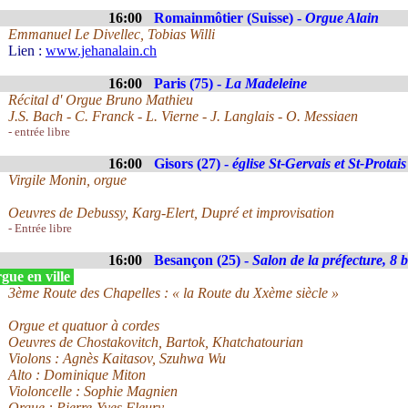
16:00
Romainmôtier (Suisse) -
Orgue Alain
Emmanuel Le Divellec, Tobias Willi
Lien :
www.jehanalain.ch
16:00
Paris (75) -
La Madeleine
Récital d' Orgue Bruno Mathieu
J.S. Bach - C. Franck - L. Vierne - J. Langlais - O. Messiaen
- entrée libre
16:00
Gisors (27) -
église St-Gervais et St-Protais
Virgile Monin, orgue
Oeuvres de Debussy, Karg-Elert, Dupré et improvisation
- Entrée libre
16:00
Besançon (25) -
Salon de la préfecture, 8 
gue en ville
3ème Route des Chapelles : « la Route du Xxème siècle »
Orgue et quatuor à cordes
Oeuvres de Chostakovitch, Bartok, Khatchatourian
Violons : Agnès Kaitasov, Szuhwa Wu
Alto : Dominique Miton
Violoncelle : Sophie Magnien
Orgue : Pierre-Yves Fleury