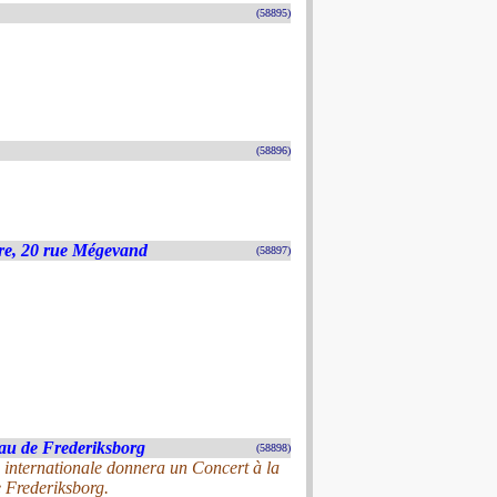
(58895)
(58896)
re, 20 rue Mégevand
(58897)
au de Frederiksborg
(58898)
e internationale donnera un Concert à la
 Frederiksborg.