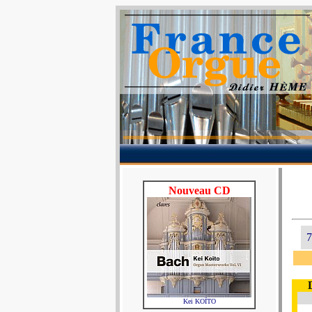
Nouveau CD
7
Kei KOÏTO