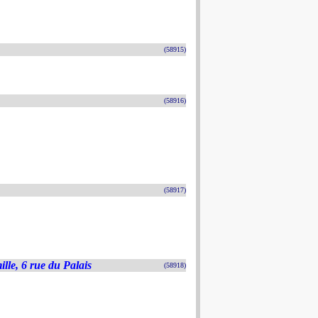
(58915)
(58916)
(58917)
lle, 6 rue du Palais
(58918)