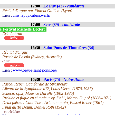
17:00
Le Puy (43) -
cathédrale
Récital d'orgue par Florent Galliere (Lyon)
Lien :
cms-lepuy.cabanova.fr/
17:00
Sens (89) -
cathédrale
 Festival Michelle Leclerc
Eric Lebrun
16:30
Saint Pons de Thomières (34)
Récital d'Orgue
Pastór de Lasala (Sydney, Australie)
- 10E
Lien :
www.orgue-saint-pons.org/
16:30
Paris (75) -
Notre-Dame
Pascal Reber, Cathédrale de Strasbourg
Allegro de la Symphonie n°2, Louis Vierne (1870-1937)
Scherzo op.2, Maurice Duruflé (1902-1986)
Prélude et fugue en si majeur op.7 n°1, Marcel Dupré (1886-1971)
Deux pièces : Cantilène - Aria con moto, Pascal Reber (1961)
Final du Te Deum, Daniel Roth (1942)
- entrée libre