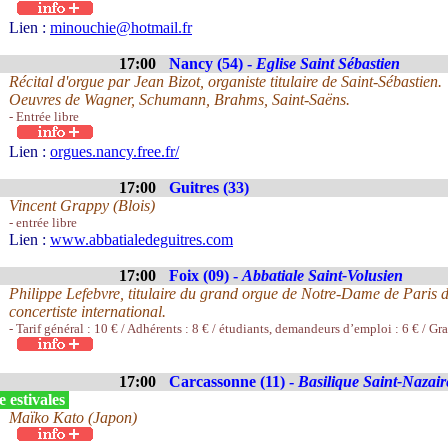
Lien :
minouchie@hotmail.fr
17:00
Nancy (54) -
Eglise Saint Sébastien
Récital d'orgue par Jean Bizot, organiste titulaire de Saint-Sébastien.
Oeuvres de Wagner, Schumann, Brahms, Saint-Saëns.
- Entrée libre
Lien :
orgues.nancy.free.fr/
17:00
Guitres (33)
Vincent Grappy (Blois)
- entrée libre
Lien :
www.abbatialedeguitres.com
17:00
Foix (09) -
Abbatiale Saint-Volusien
Philippe Lefebvre, titulaire du grand orgue de Notre-Dame de Paris d
concertiste international.
- Tarif général : 10 € / Adhérents : 8 € / étudiants, demandeurs d’emploi : 6 € / Gr
17:00
Carcassonne (11) -
Basilique Saint-Nazair
 estivales
Maïko Kato (Japon)