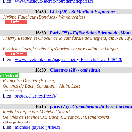
Lien :
www.musique-sacree-notredamedeparis.fr
16:30
Lille (59) -
St Martin d'Esquermes
Jérôme Faucheur (Bondues - Wambrechies)
16:30
Paris (75) -
Eglise Saint-Etienne-du-Mont
Thierry Escaich et Choeur de la cathédrale de Sheffield, dir. Neil Tay
Escaich - Duruflé - chant grégorien - improvisations à l'orgue
Lien :
www.facebook.com/pages/Thierry-Escaich/41271048420
16:30
Chartres (28) -
cathédrale
e Festival
Françoise Dornier (France)
Oeuvres de Bach, Schumann, Alain, Liszt
- entrée libre
Lien :
orgues.chartres.free.fr/
16:15
paris (75) -
Crematorium du Père-Lachaise 
Récital d'orgue par Michèle Guyard.
Oeuvres de Haendel,J.S.Bach, C.Franck, P.I.Tchaïkovski
- libre participation
Lien :
michelle.guyard@free.fr