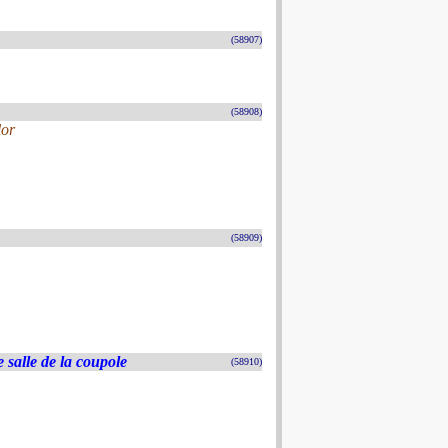
(58907)
(58908)
lor
(58909)
salle de la coupole
(58910)