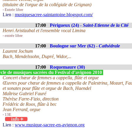
(titulaire de l'orgue de la collégiale de Grignan)
- Entrée libre
Lien :
musiquesacree-saintantoine.blogspot.com/
17:00
Périgueux (24) -
Saint-Etienne de la Cité
Henri Aristizabal et l'ensemble vocal Limina
- entrée libre
17:00
Boulogne sur Mer (62) -
Cathédrale
Laurent Jochum
Bach, Mendelssohn, Dupré, Widor,...
17:00
Roquemaure (30)
cle de musiques sacrées du Festival d’avignon 2010
Concert chœur de femmes a cappella, flûte et orgue
Œuvres pour chœur de femmes a cappella de Palestrina, Mozart, Fa
et sonates pour flûte et orgue de Bach, Haendel
Maîtrise Gabriel Fauré
Thérèse Farre-Fizio, direction
Frédéric de Roos, flûte à bec
Jean Ferrard, orgue
- 13E
Lien :
www.musique-sacree-en-avignon.org