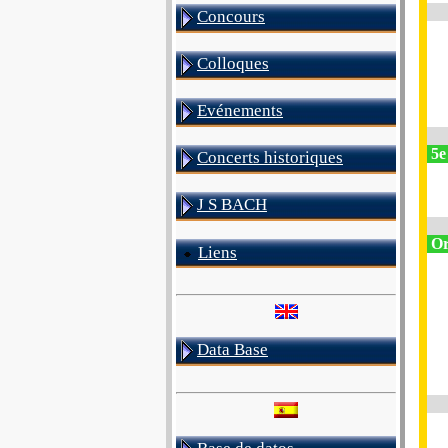
Concours
Colloques
Evénements
5e
Concerts historiques
J S BACH
Or
Liens
Data Base