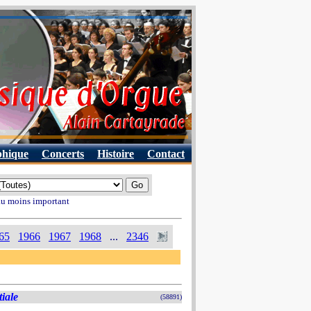
phique
Concerts
Histoire
Contact
 au moins important
65
1966
1967
1968
...
2346
iale
(58891)