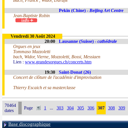
Bach, Franck , Widor, Duruflé
Pekin (Chine) -
Beijing Art Centre
Jean-Baptiste Robin
Vendredi 30 Août 2024
20:00
Lausanne (Suisse) -
cathédrale
Orgues en jeux
Tommaso Mazzoletti
bach, Widor, Vierne, Mozzoletti, Bossi, Messiaen
Lien :
www.grandesorgues.ch/concerts.htm
19:30
Saint-Donat (26)
Concert de clôture de l'académie d'improvisation
Thierry Escaich et sa masterclasse
70464
Page
1
...
303
304
305
306
307
308
309
dates
Base discographique