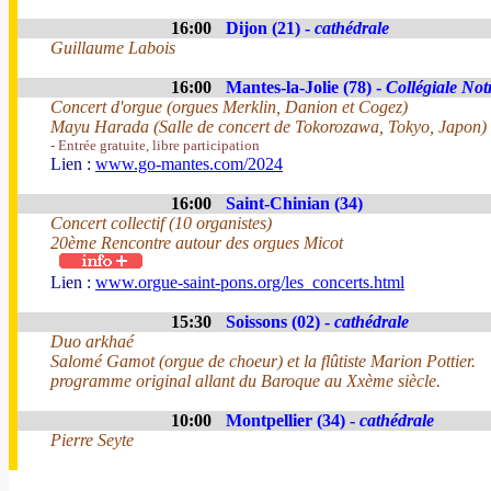
16:00
Dijon (21) -
cathédrale
Guillaume Labois
16:00
Mantes-la-Jolie (78) -
Collégiale No
Concert d'orgue (orgues Merklin, Danion et Cogez)
Mayu Harada (Salle de concert de Tokorozawa, Tokyo, Japon)
- Entrée gratuite, libre participation
Lien :
www.go-mantes.com/2024
16:00
Saint-Chinian (34)
Concert collectif (10 organistes)
20ème Rencontre autour des orgues Micot
Lien :
www.orgue-saint-pons.org/les_concerts.html
15:30
Soissons (02) -
cathédrale
Duo arkhaé
Salomé Gamot (orgue de choeur) et la flûtiste Marion Pottier.
programme original allant du Baroque au Xxème siècle.
10:00
Montpellier (34) -
cathédrale
Pierre Seyte