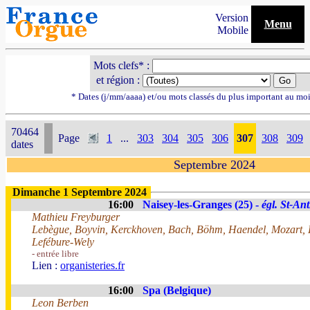
Version
Menu
Mobile
Mots clefs* :
et région :
* Dates (j/mm/aaaa) et/ou mots classés du plus important au mo
70464
Page
1
...
303
304
305
306
307
308
309
dates
Septembre 2024
Dimanche 1 Septembre 2024
16:00
Naisey-les-Granges (25) -
égl. St-Ant
Mathieu Freyburger
Lebègue, Boyvin, Kerckhoven, Bach, Böhm, Haendel, Mozart, 
Lefébure-Wely
- entrée libre
Lien :
organisteries.fr
16:00
Spa (Belgique)
Leon Berben