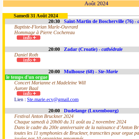
Août 2024
Samedi 31 Août 2024
20:30
Saint-Martin de Boscherville (76) -
Baptiste-Florian Marle-Ouvrard
Hommage à Pierre Cochereau
20:00
Zadar (Croatie) -
cathédrale
Daniel Roth
20:00
Mulhouse (68) -
Ste-Marie
le temps d'un orgue
Concert Marianne et Madeleine Will
Aurore Baal
Lien :
Ste.marie.ecv@gmail.com
20:00
Dudelange (Luxembourg)
Festival Anton Bruckner 2024
Chaque samedi à 20h00 du 31 août au 2 novembre 2024
Dans le cadre du 200e anniversaire de la naissance d’Anton Br
toutes les 11 symphonies de Bruckner, transcrites pour orgue p
jouées par 10 organistes renommés.