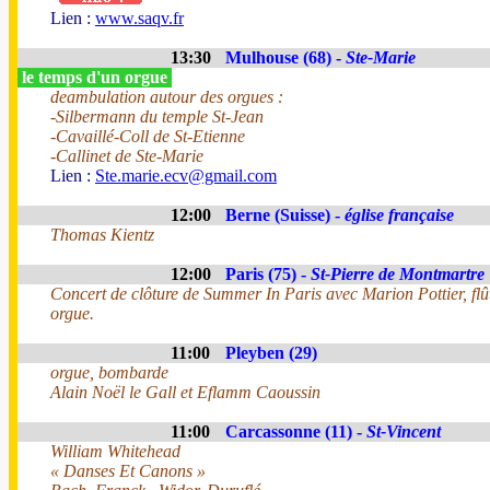
Lien :
www.saqv.fr
13:30
Mulhouse (68) -
Ste-Marie
le temps d'un orgue
deambulation autour des orgues :
-Silbermann du temple St-Jean
-Cavaillé-Coll de St-Etienne
-Callinet de Ste-Marie
Lien :
Ste.marie.ecv@gmail.com
12:00
Berne (Suisse) -
église française
Thomas Kientz
12:00
Paris (75) -
St-Pierre de Montmartre
Concert de clôture de Summer In Paris avec Marion Pottier, fl
orgue.
11:00
Pleyben (29)
orgue, bombarde
Alain Noël le Gall et Eflamm Caoussin
11:00
Carcassonne (11) -
St-Vincent
William Whitehead
« Danses Et Canons »