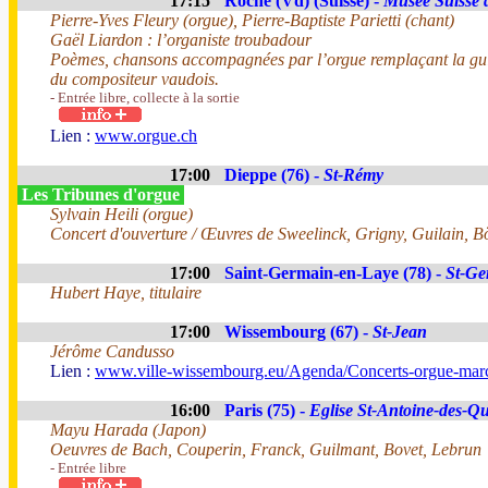
17:15
Roche (Vd) (Suisse) -
Musée Suisse 
Pierre-Yves Fleury (orgue), Pierre-Baptiste Parietti (chant)
Gaël Liardon : l’organiste troubadour
Poèmes, chansons accompagnées par l’orgue remplaçant la guit
du compositeur vaudois.
- Entrée libre, collecte à la sortie
Lien :
www.orgue.ch
17:00
Dieppe (76) -
St-Rémy
Les Tribunes d'orgue
Sylvain Heili (orgue)
Concert d'ouverture / Œuvres de Sweelinck, Grigny, Guilain, 
17:00
Saint-Germain-en-Laye (78) -
St-Ge
Hubert Haye, titulaire
17:00
Wissembourg (67) -
St-Jean
Jérôme Candusso
Lien :
www.ville-wissembourg.eu/Agenda/Concerts-orgue-mar
16:00
Paris (75) -
Eglise St-Antoine-des-Qu
Mayu Harada (Japon)
Oeuvres de Bach, Couperin, Franck, Guilmant, Bovet, Lebrun
- Entrée libre