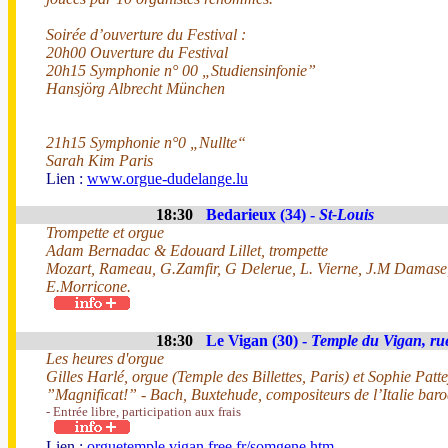
Soirée d’ouverture du Festival :
20h00 Ouverture du Festival
20h15 Symphonie n° 00 „Studiensinfonie”
Hansjörg Albrecht München
21h15 Symphonie n°0 „Nullte“
Sarah Kim Paris
Lien :
www.orgue-dudelange.lu
18:30
Bedarieux (34) -
St-Louis
Trompette et orgue
Adam Bernadac & Edouard Lillet, trompette
Mozart, Rameau, G.Zamfir, G Delerue, L. Vierne, J.M Damase,
E.Morricone.
18:30
Le Vigan (30) -
Temple du Vigan, ru
Les heures d'orgue
Gilles Harlé, orgue (Temple des Billettes, Paris) et Sophie Patt
”Magnificat!” - Bach, Buxtehude, compositeurs de l’Italie bar
- Entrée libre, participation aux frais
Lien :
orguetemple.vigan.free.fr/somgene.htm