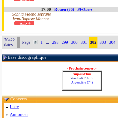
17:00
Rouen (76) -
St-Ouen
Sophia Maeno soprano
Jean-Baptiste Monnot
70422
Page
1
...
298
299
300
301
302
303
304
dates
Base discographique
- Prochain concert -
Aujourd'hui
Vendredi 7 Août
Argentière (74)
Concerts
Liste
Annoncer