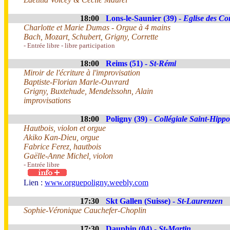
18:00
Lons-le-Saunier (39) -
Eglise des Cor
Charlotte et Marie Dumas - Orgue à 4 mains
Bach, Mozart, Schubert, Grigny, Corrette
- Entrée libre - libre participation
18:00
Reims (51) -
St-Rémi
Miroir de l'écriture à l'improvisation
Baptiste-Florian Marle-Ouvrard
Grigny, Buxtehude, Mendelssohn, Alain
improvisations
18:00
Poligny (39) -
Collégiale Saint-Hippo
Hautbois, violon et orgue
Akiko Kan-Dieu, orgue
Fabrice Ferez, hautbois
Gaëlle-Anne Michel, violon
- Entrée libre
Lien :
www.orguepoligny.weebly.com
17:30
Skt Gallen (Suisse) -
St-Laurenzen
Sophie-Véronique Cauchefer-Choplin
17:30
Dauphin (04) -
St-Martin