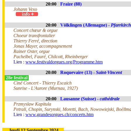
20:00
Fraize (88)
Johann Vexo
20:00
Völklingen (Allemagne) -
Pfarrkirch
Concert chœur & orgue
Choeur transfrontalier
Thierry Ferré, direction
Jonas Mayer, accompagnement
Rainer Oster, orgue
Pachelbel, Fauré, Chilcott, Rheinberger
Lien :
www.festivaldorgues.org/Programme.htm
20:00
Roquevaire (13) -
Saint-Vincent
28e festival
Ciné Concert - Thierry Escaich
Sunrise - L'Aurore (Murnau, 1927)
20:00
Lausanne (Suisse) -
cathédrale
Przmyslaw Kapitula
Petrali, Chopin, Surynski, Moretti, Bach, Nowowiejski, Boëllm
Lien :
www.grandesorgues.ch/concerts.htm
Jeudi 12 Septembre 2024