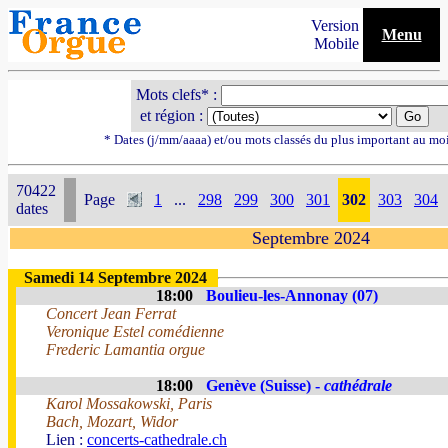
Version
Menu
Mobile
Mots clefs* :
et région :
* Dates (j/mm/aaaa) et/ou mots classés du plus important au mo
70422
Page
1
...
298
299
300
301
302
303
304
dates
Septembre 2024
Samedi 14 Septembre 2024
18:00
Boulieu-les-Annonay (07)
Concert Jean Ferrat
Veronique Estel comédienne
Frederic Lamantia orgue
18:00
Genève (Suisse) -
cathédrale
Karol Mossakowski, Paris
Bach, Mozart, Widor
Lien :
concerts-cathedrale.ch