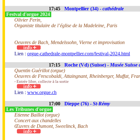
17:45
Montpellier (34) -
cathédrale
Festval d'orgue 2024
Olivier Perin,
Organiste titulaire de l’église de la Madeleine, Paris
Oeuvres de Bach, Mendelssohn, Vierne et improvisation
Lien :
orgue-cathedrale-montpellier.com/festival-2024.html
17:15
Roche (Vd) (Suisse) -
Musée Suisse 
Quentin Guérillot (orgue)
Oeuvres de Frescobaldi, Attaingnant, Rheinberger, Muffat, Fra
- Entrée libre, collecte à la sortie
Lien :
www.orgue.ch
17:00
Dieppe (76) -
St-Rémy
Les Tribunes d'orgue
Etienne Baillot (orgue)
Concert aux chandelles
Œuvres de Dumont, Sweelinck, Bach