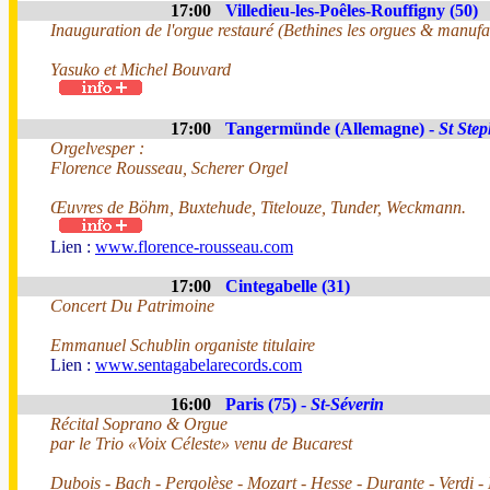
17:00
Villedieu-les-Poêles-Rouffigny (50)
Inauguration de l'orgue restauré (Bethines les orgues & manu
Yasuko et Michel Bouvard
17:00
Tangermünde (Allemagne) -
St Ste
Orgelvesper :
Florence Rousseau, Scherer Orgel
Œuvres de Böhm, Buxtehude, Titelouze, Tunder, Weckmann.
Lien :
www.florence-rousseau.com
17:00
Cintegabelle (31)
Concert Du Patrimoine
Emmanuel Schublin organiste titulaire
Lien :
www.sentagabelarecords.com
16:00
Paris (75) -
St-Séverin
Récital Soprano & Orgue
par le Trio «Voix Céleste» venu de Bucarest
Dubois - Bach - Pergolèse - Mozart - Hesse - Durante - Verdi 