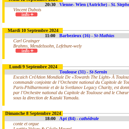
20:30
Vienne- Wien (Autriche) -
St. Step
Vincent Dubois
Mardi 10 Septembre 2024
11:00
Barbezieux (16) -
St-Mathias
Carl Grainger
Brahms, Mendelssohn, Lefebure-wely
Lundi 9 Septembre 2024
Toulouse (31) -
St-Sernin
Escaich CréAtion Mondiale De «Towards The Light» À Toulou
commande conjointe de l’Orchestre national du Capitole de Tou
Paris-Philharmonie et de la Svetlanov Legacy Charity, est don
par l’Orchestre national du Capitole de Toulouse and le Chœu
sous la direction de Kazuki Yamada.
Dimanche 8 Septembre 2024
18:00
Apt (84) -
cathédrale
conte et orgue
Laetitia Volcey & Cécile Maurel