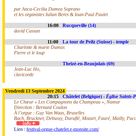
par Anca-Cecilia Dumea Soprano
et les organistes Iulian Beres & Ioan-Paul Paulet
16:00
Rucqueville (14)
david Cassan
11:00
La tour de Peilz (Suisse) -
temple
Charlotte & marie Dumas
Pierre et le loup
Theizé-en-Beaujolais (69)
Jean-Luc Ho,
clavicorde
Vendredi 13 Septembre 2024
20:15
Châtelet (Belgique) -
Église Saints-P
Le Chœur « Les Compagnons du Champeau », Namur
Direction : Bernard Coulon
À l’orgue : Guy Van Waas, Bruxelles
Bach, Bruckner, Debussy, Duruflé, Mozart, Fauré, Mailly, Puc
Lien :
festival-orgue-chatelet.e-monsite.com/