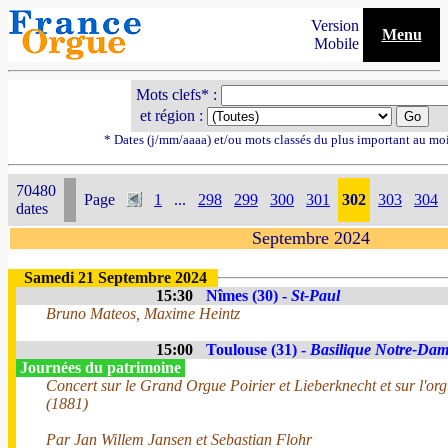
Version
Menu
Mobile
Mots clefs* :
et région :
* Dates (j/mm/aaaa) et/ou mots classés du plus important au mo
70480
Page
1
...
298
299
300
301
302
303
304
dates
Septembre 2024
Samedi 21 Septembre 2024
15:30
Nîmes (30) -
St-Paul
Bruno Mateos, Maxime Heintz
15:00
Toulouse (31) -
Basilique Notre-Dam
Journées du patrimoine
Concert sur le Grand Orgue Poirier et Lieberknecht et sur l'o
(1881)
Par Jan Willem Jansen et Sebastian Flohr