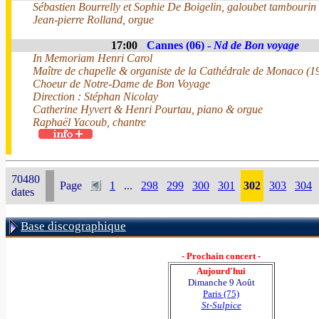
Sébastien Bourrelly et Sophie De Boigelin, galoubet tambourin
Jean-pierre Rolland, orgue
17:00
Cannes (06) -
Nd de Bon voyage
In Memoriam Henri Carol
Maître de chapelle & organiste de la Cathédrale de Monaco (
Choeur de Notre-Dame de Bon Voyage
Direction : Stéphan Nicolay
Catherine Hyvert & Henri Pourtau, piano & orgue
Raphaël Yacoub, chantre
70480
Page
1
...
298
299
300
301
302
303
304
dates
Base discographique
- Prochain concert -
Aujourd'hui
Dimanche 9 Août
Paris (75)
St-Sulpice