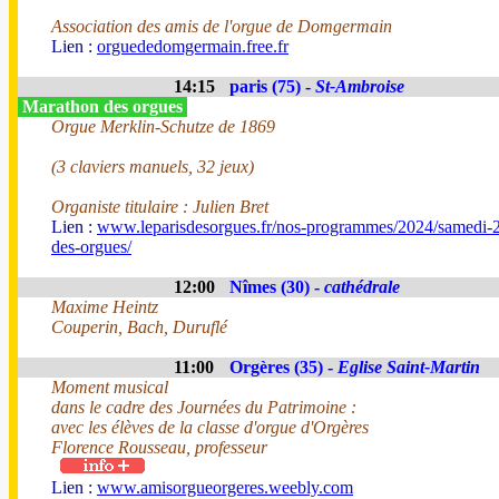
Association des amis de l'orgue de Domgermain
Lien :
orguededomgermain.free.fr
14:15
paris (75) -
St-Ambroise
Marathon des orgues
Orgue Merklin-Schutze de 1869
(3 claviers manuels, 32 jeux)
Organiste titulaire : Julien Bret
Lien :
www.leparisdesorgues.fr/nos-programmes/2024/samedi-2
des-orgues/
12:00
Nîmes (30) -
cathédrale
Maxime Heintz
Couperin, Bach, Duruflé
11:00
Orgères (35) -
Eglise Saint-Martin
Moment musical
dans le cadre des Journées du Patrimoine :
avec les élèves de la classe d'orgue d'Orgères
Florence Rousseau, professeur
Lien :
www.amisorgueorgeres.weebly.com