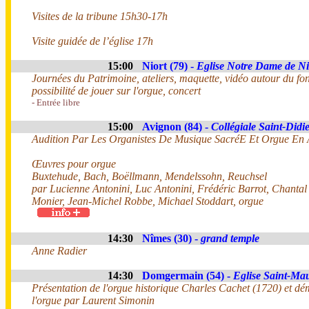
Visites de la tribune 15h30-17h
Visite guidée de l’église 17h
15:00
Niort (79) -
Eglise Notre Dame de Ni
Journées du Patrimoine, ateliers, maquette, vidéo autour du fo
possibilité de jouer sur l'orgue, concert
- Entrée libre
15:00
Avignon (84) -
Collégiale Saint-Didi
Audition Par Les Organistes De Musique SacréE Et Orgue En
Œuvres pour orgue
Buxtehude, Bach, Boëllmann, Mendelssohn, Reuchsel
par Lucienne Antonini, Luc Antonini, Frédéric Barrot, Chanta
Monier, Jean-Michel Robbe, Michael Stoddart, orgue
14:30
Nîmes (30) -
grand temple
Anne Radier
14:30
Domgermain (54) -
Eglise Saint-Ma
Présentation de l'orgue historique Charles Cachet (1720) et dé
l'orgue par Laurent Simonin