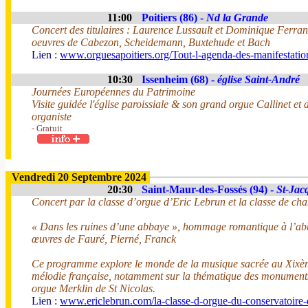
11:00
Poitiers (86) -
Nd la Grande
Concert des titulaires : Laurence Lussault et Dominique Ferran
oeuvres de Cabezon, Scheidemann, Buxtehude et Bach
Lien :
www.orguesapoitiers.org/Tout-l-agenda-des-manifestation
10:30
Issenheim (68) -
église Saint-André
Journées Européennes du Patrimoine
Visite guidée l'église paroissiale & son grand orgue Callinet et
organiste
- Gratuit
Vendredi 20 Septembre 2024
20:30
Saint-Maur-des-Fossés (94) -
St-Jac
Concert par la classe d’orgue d’Eric Lebrun et la classe de cha
« Dans les ruines d’une abbaye », hommage romantique à l’ab
œuvres de Fauré, Pierné, Franck
Ce programme explore le monde de la musique sacrée au Xixème
mélodie française, notamment sur la thématique des monuments 
orgue Merklin de St Nicolas.
Lien :
www.ericlebrun.com/la-classe-d-orgue-du-conservatoire-