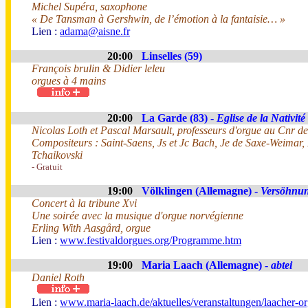
Michel Supéra, saxophone
« De Tansman à Gershwin, de l’émotion à la fantaisie… »
Lien :
adama@aisne.fr
20:00
Linselles (59)
François brulin & Didier leleu
orgues à 4 mains
20:00
La Garde (83) -
Eglise de la Nativité
Nicolas Loth et Pascal Marsault, professeurs d'orgue au Cnr 
Compositeurs : Saint-Saens, Js et Jc Bach, Je de Saxe-Weimar,
Tchaikovski
- Gratuit
19:00
Völklingen (Allemagne) -
Versöhnun
Concert à la tribune Xvi
Une soirée avec la musique d'orgue norvégienne
Erling With Aasgård, orgue
Lien :
www.festivaldorgues.org/Programme.htm
19:00
Maria Laach (Allemagne) -
abtei
Daniel Roth
Lien :
www.maria-laach.de/aktuelles/veranstaltungen/laacher-o