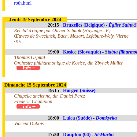
roth.html
Jeudi 19 Septembre 2024
20:15
Bruxelles (Belgique) -
Église Saint-S
Récital d'orgue par Olivier Schmitt (Hayange - F)
Œuvres de Sweelinck, Bach, Mozart, Lefébure-Wely, Vierne
- 8 €
19:00
Kosice (Slovaquie) -
Statna filharmo
Thomas Ospital
Orchestre philharmonique de Kosice, dir. Zbynek Müller
Dimanche 15 Septembre 2024
19:15
Horgen (Suisse)
Chapelle ancienne, dir. Daniel Perez
Frederic Champion
18:00
Lulea (Suède) -
Domkyrka
Vincent Dubois
17:30
Dauphin (04) -
St-Martin