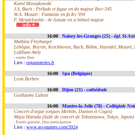
Karol Mossakowski
J.S. Bach : Prélude et fugue en do majeur Bwv 545
W.A. Mozart : Fantaisie en fa Kv 594
F. Mendelssohn : 4e Sonate en si bémol majeur
16:00
Naisey-les-Granges (25) -
égl. St-Ant
Mathieu Freyburger
Lebègue, Boyvin, Kerckhoven, Bach, Böhm, Haendel, Mozart, 
Lefébure-Wely
- entrée libre
Lien :
organisteries.fr
16:00
Spa (Belgique)
Leon Berben
16:00
Dijon (21) -
cathédrale
Guillaume Labois
16:00
Mantes-la-Jolie (78) -
Collégiale No
Concert d'orgue (orgues Merklin, Danion et Cogez)
Mayu Harada (Salle de concert de Tokorozawa, Tokyo, Japon)
- Entrée gratuite, libre participation
Lien :
www.go-mantes.com/2024