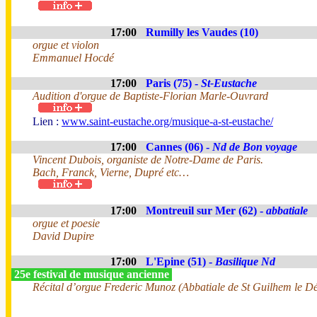
17:00
Rumilly les Vaudes (10)
orgue et violon
Emmanuel Hocdé
17:00
Paris (75) -
St-Eustache
Audition d'orgue de Baptiste-Florian Marle-Ouvrard
Lien :
www.saint-eustache.org/musique-a-st-eustache/
17:00
Cannes (06) -
Nd de Bon voyage
Vincent Dubois, organiste de Notre-Dame de Paris.
Bach, Franck, Vierne, Dupré etc…
17:00
Montreuil sur Mer (62) -
abbatiale
orgue et poesie
David Dupire
17:00
L'Epine (51) -
Basilique Nd
25e festival de musique ancienne
Récital d’orgue Frederic Munoz (Abbatiale de St Guilhem le Dé