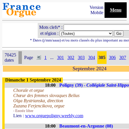
Version
Menu
Mobile
Mots clefs* :
et région :
* Dates (j/mm/aaaa) et/ou mots classés du plus important au mo
70425
Page
1
...
301
302
303
304
305
306
307
dates
Septembre 2024
Dimanche 1 Septembre 2024
18:00
Poligny (39) -
Collégiale Saint-Hippo
Chorale et orgue
Chœur des femmes slovaques Belius
Olga Bystrianska, direction
Zuzana Ferjencikova, orgue
- Entrée libre
Lien :
www.orguepoligny.weebly.com
18:00
Beaumont-en-Argonne (08)