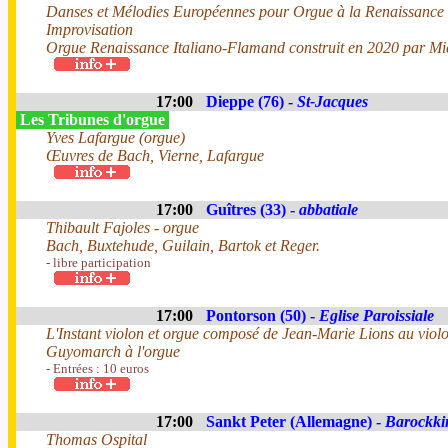
Danses et Mélodies Européennes pour Orgue à la Renaissance
Improvisation
Orgue Renaissance Italiano-Flamand construit en 2020 par Mi
17:00
Dieppe (76) -
St-Jacques
Les Tribunes d'orgue
Yves Lafargue (orgue)
Œuvres de Bach, Vierne, Lafargue
17:00
Guîtres (33) -
abbatiale
Thibault Fajoles - orgue
Bach, Buxtehude, Guilain, Bartok et Reger.
- libre participation
17:00
Pontorson (50) -
Eglise Paroissiale
L'Instant violon et orgue composé de Jean-Marie Lions au viol
Guyomarch à l'orgue
- Entrées : 10 euros
17:00
Sankt Peter (Allemagne) -
Barockki
Thomas Ospital