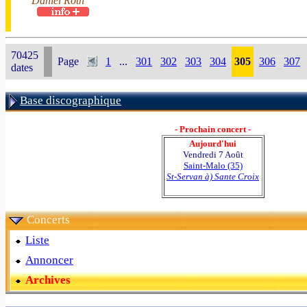
Daniel Roth
70425
Page
1
...
301
302
303
304
305
306
307
dates
Base discographique
- Prochain concert -
Aujourd'hui
Vendredi 7 Août
Saint-Malo (35)
St-Servan à) Sante Croix
Concerts
Liste
Annoncer
Archives