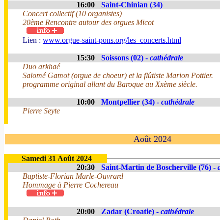
16:00
Saint-Chinian (34)
Concert collectif (10 organistes)
20ème Rencontre autour des orgues Micot
Lien :
www.orgue-saint-pons.org/les_concerts.html
15:30
Soissons (02) -
cathédrale
Duo arkhaé
Salomé Gamot (orgue de choeur) et la flûtiste Marion Pottier.
programme original allant du Baroque au Xxème siècle.
10:00
Montpellier (34) -
cathédrale
Pierre Seyte
Août 2024
Samedi 31 Août 2024
20:30
Saint-Martin de Boscherville (76) -
Baptiste-Florian Marle-Ouvrard
Hommage à Pierre Cochereau
20:00
Zadar (Croatie) -
cathédrale