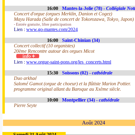
16:00
Mantes-la-Jolie (78) -
Collégiale No
Concert d'orgue (orgues Merklin, Danion et Cogez)
Mayu Harada (Salle de concert de Tokorozawa, Tokyo, Japon)
- Entrée gratuite, libre participation
Lien :
www.go-mantes.com/2024
16:00
Saint-Chinian (34)
Concert collectif (10 organistes)
20ème Rencontre autour des orgues Micot
Lien :
www.orgue-saint-pons.org/les_concerts.html
15:30
Soissons (02) -
cathédrale
Duo arkhaé
Salomé Gamot (orgue de choeur) et la flûtiste Marion Pottier.
programme original allant du Baroque au Xxème siècle.
10:00
Montpellier (34) -
cathédrale
Pierre Seyte
Août 2024
Samedi 31 Août 2024