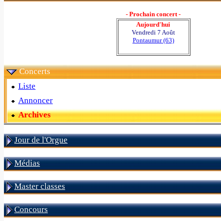
- Prochain concert -
Aujourd'hui
Vendredi 7 Août
Pontaumur (63)
Concerts
Liste
Annoncer
Archives
Jour de l'Orgue
Médias
Master classes
Concours