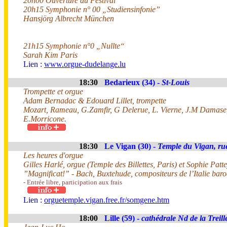
20h00 Ouverture du Festival
20h15 Symphonie n° 00 „Studiensinfonie”
Hansjörg Albrecht München
21h15 Symphonie n°0 „Nullte“
Sarah Kim Paris
Lien :
www.orgue-dudelange.lu
18:30
Bedarieux (34) -
St-Louis
Trompette et orgue
Adam Bernadac & Edouard Lillet, trompette
Mozart, Rameau, G.Zamfir, G Delerue, L. Vierne, J.M Damase,
E.Morricone.
18:30
Le Vigan (30) -
Temple du Vigan, ru
Les heures d'orgue
Gilles Harlé, orgue (Temple des Billettes, Paris) et Sophie Patt
”Magnificat!” - Bach, Buxtehude, compositeurs de l’Italie bar
- Entrée libre, participation aux frais
Lien :
orguetemple.vigan.free.fr/somgene.htm
18:00
Lille (59) -
cathédrale Nd de la Treill