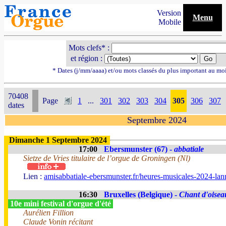
Version
Menu
Mobile
Mots clefs* :
et région :
* Dates (j/mm/aaaa) et/ou mots classés du plus important au mo
70408
Page
1
...
301
302
303
304
305
306
307
dates
Septembre 2024
Dimanche 1 Septembre 2024
17:00
Ebersmunster (67) -
abbatiale
Sietze de Vries titulaire de l’orgue de Groningen (Nl)
Lien :
amisabbatiale-ebersmunster.fr/heures-musicales-2024-lan
16:30
Bruxelles (Belgique) -
Chant d'oisea
10e mini festival d'orgue d'été
Aurélien Fillion
Claude Vonin récitant