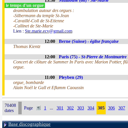
13:30
Mulhouse (68) -
Ste-Marie
le temps d'un orgue
deambulation autour des orgues :
-Silbermann du temple St-Jean
-Cavaillé-Coll de St-Etienne
-Callinet de Ste-Marie
Lien :
Ste.marie.ecv@gmail.com
12:00
Berne (Suisse) -
église française
Thomas Kientz
12:00
Paris (75) -
St-Pierre de Montmartre
Concert de clôture de Summer In Paris avec Marion Pottier, fl
orgue.
11:00
Pleyben (29)
orgue, bombarde
Alain Noël le Gall et Eflamm Caoussin
70408
Page
1
...
301
302
303
304
305
306
307
dates
Base discographique