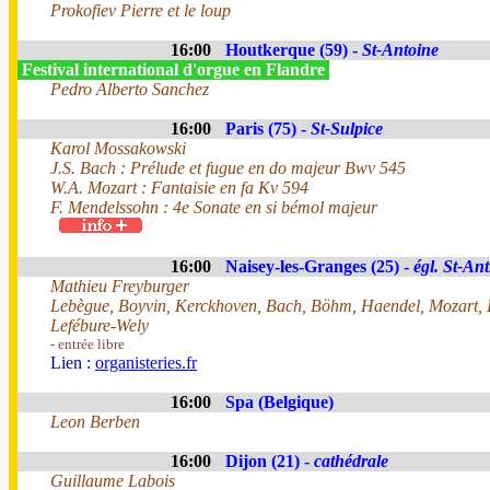
Prokofiev Pierre et le loup
16:00
Houtkerque (59) -
St-Antoine
Festival international d'orgue en Flandre
Pedro Alberto Sanchez
16:00
Paris (75) -
St-Sulpice
Karol Mossakowski
J.S. Bach : Prélude et fugue en do majeur Bwv 545
W.A. Mozart : Fantaisie en fa Kv 594
F. Mendelssohn : 4e Sonate en si bémol majeur
16:00
Naisey-les-Granges (25) -
égl. St-Ant
Mathieu Freyburger
Lebègue, Boyvin, Kerckhoven, Bach, Böhm, Haendel, Mozart, 
Lefébure-Wely
- entrée libre
Lien :
organisteries.fr
16:00
Spa (Belgique)
Leon Berben
16:00
Dijon (21) -
cathédrale
Guillaume Labois