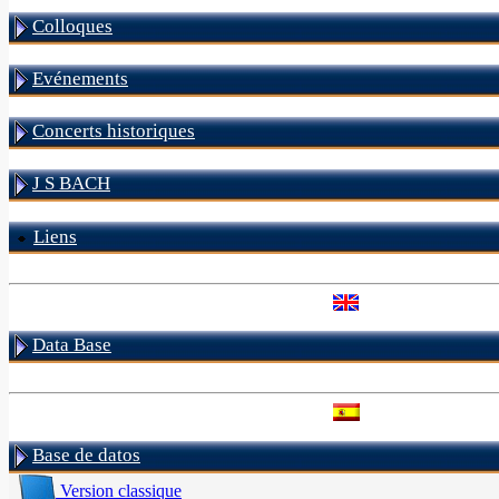
Colloques
Evénements
Concerts historiques
J S BACH
Liens
Data Base
Base de datos
Version classique