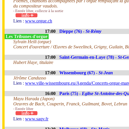
Poèmes, chansons accompagnées par l’orgue remplaçant la guit
du compositeur vaudois.
- Entrée libre, collecte à la sortie
Lien :
www.orgue.ch
17:00
Dieppe (76) -
St-Rémy
Les Tribunes d'orgue
Sylvain Heili (orgue)
Concert d'ouverture / Œuvres de Sweelinck, Grigny, Guilain, 
17:00
Saint-Germain-en-Laye (78) -
St-Ge
Hubert Haye, titulaire
17:00
Wissembourg (67) -
St-Jean
Jérôme Candusso
Lien :
www.ville-wissembourg.eu/Agenda/Concerts-orgue-mar
16:00
Paris (75) -
Eglise St-Antoine-des-Qu
Mayu Harada (Japon)
Oeuvres de Bach, Couperin, Franck, Guilmant, Bovet, Lebrun
- Entrée libre
Lien :
www.saqv.fr