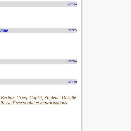
(58776)
tiale
(58777)
(58778)
(58779)
Berlioz, Grieg, Caplet, Poulenc, Duruflé
Rossi, Frescobaldi et improvisations