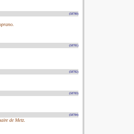
(58780)
oprano.
(58781)
(58782)
(58783)
(58784)
haire de Metz.