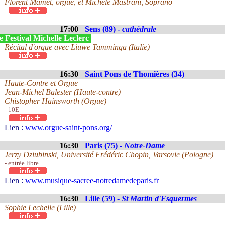
Florent Mamet, orgue, et Michèle Mastrani, Soprano
17:00
Sens (89) -
cathédrale
 Festival Michelle Leclerc
Récital d'orgue avec Liuwe Tamminga (Italie)
16:30
Saint Pons de Thomières (34)
Haute-Contre et Orgue
Jean-Michel Balester (Haute-contre)
Chistopher Hainsworth (Orgue)
- 10E
Lien :
www.orgue-saint-pons.org/
16:30
Paris (75) -
Notre-Dame
Jerzy Dziubinski, Université Frédéric Chopin, Varsovie (Pologne)
- entrée libre
Lien :
www.musique-sacree-notredamedeparis.fr
16:30
Lille (59) -
St Martin d'Esquermes
Sophie Lechelle (Lille)