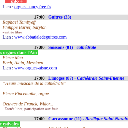
Lien :
orgues.nancy.free.fr/
17:00
Guitres (33)
Raphael Tambyeff
Philippe Barret, baryton
- entrée libre
Lien :
www.abbatialedeguitres.com
17:00
Soissons (01) -
cathédrale
s orgues dans l'Ain
Pierre Méa
Bach, Alain, Messiaen
Lien :
www.orgues-aisne.com
17:00
Limoges (87) -
Cathédrale Saint-Etienne
”Heure musicale de la cathédrale”
Pierre Pincemaille, orgue
Oeuvres de Franck, Widor...
- Entrée libre, participation aux frais
17:00
Carcassonne (11) -
Basilique Saint-Nazair
 estivales