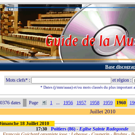
Base discogra
Mots clefs* :
et région :
* Dates (j/mm/aaaa) et/ou mots classés du plus important
0376 dates
Page
1
...
1956
1957
1958
1959
1960
19
Juillet 2010
Dimanche 18 Juillet 2010
17:30
Poitiers (86) -
Eglise Sainte Radegonde
Francois Guichard organiste joue : Lebegue - Couperin - Bruhns - B