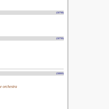
(58798)
(58799)
(58800)
e orchestra