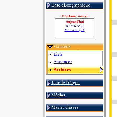
Base discographique
- Prochain concert -
Aujourd'hui
Jeudi 6 Août
Miremont (63)
Concerts
Liste
Annoncer
Archives
Jour de l'Orgue
Médias
Master classes