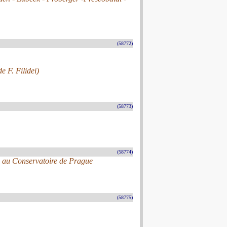
(58772)
e F. Filidei)
(58773)
(58774)
e au Conservatoire de Prague
(58775)