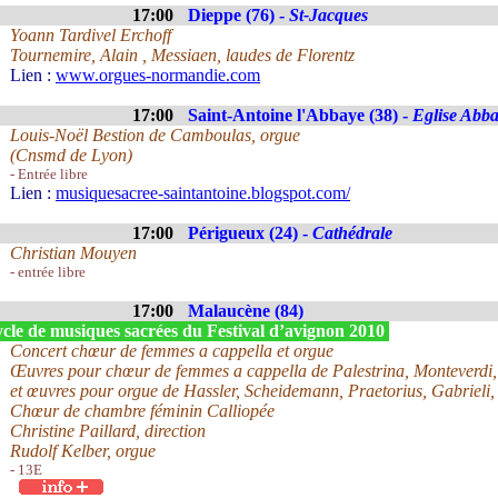
17:00
Dieppe (76) -
St-Jacques
Yoann Tardivel Erchoff
Tournemire, Alain , Messiaen, laudes de Florentz
Lien :
www.orgues-normandie.com
17:00
Saint-Antoine l'Abbaye (38) -
Eglise Abba
Louis-Noël Bestion de Camboulas, orgue
(Cnsmd de Lyon)
- Entrée libre
Lien :
musiquesacree-saintantoine.blogspot.com/
17:00
Périgueux (24) -
Cathédrale
Christian Mouyen
- entrée libre
17:00
Malaucène (84)
cle de musiques sacrées du Festival d’avignon 2010
Concert chœur de femmes a cappella et orgue
Œuvres pour chœur de femmes a cappella de Palestrina, Monteverdi, 
et œuvres pour orgue de Hassler, Scheidemann, Praetorius, Gabrieli, 
Chœur de chambre féminin Calliopée
Christine Paillard, direction
Rudolf Kelber, orgue
- 13E