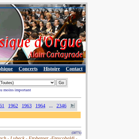
phique
Concerts
Histoire
Contact
 au moins important
61
1962
1963
1964
...
2346
(58771)
ach - Lubeck - Froberger -Frescobaldi -