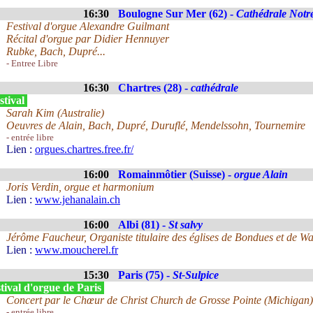
16:30
Boulogne Sur Mer (62) -
Cathédrale Not
Festival d'orgue Alexandre Guilmant
Récital d'orgue par Didier Hennuyer
Rubke, Bach, Dupré...
- Entree Libre
16:30
Chartres (28) -
cathédrale
stival
Sarah Kim (Australie)
Oeuvres de Alain, Bach, Dupré, Duruflé, Mendelssohn, Tournemire
- entrée libre
Lien :
orgues.chartres.free.fr/
16:00
Romainmôtier (Suisse) -
orgue Alain
Joris Verdin, orgue et harmonium
Lien :
www.jehanalain.ch
16:00
Albi (81) -
St salvy
Jérôme Faucheur, Organiste titulaire des églises de Bondues et de W
Lien :
www.moucherel.fr
15:30
Paris (75) -
St-Sulpice
tival d'orgue de Paris
Concert par le Chœur de Christ Church de Grosse Pointe (Michigan) 
- entrée libre