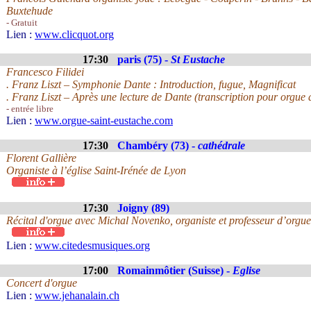
Buxtehude
- Gratuit
Lien :
www.clicquot.org
17:30
paris (75) -
St Eustache
Francesco Filidei
. Franz Liszt – Symphonie Dante : Introduction, fugue, Magnificat
. Franz Liszt – Après une lecture de Dante (transcription pour orgue d
- entrée libre
Lien :
www.orgue-saint-eustache.com
17:30
Chambéry (73) -
cathédrale
Florent Gallière
Organiste à l’église Saint-Irénée de Lyon
17:30
Joigny (89)
Récital d'orgue avec Michal Novenko, organiste et professeur d’orgu
Lien :
www.citedesmusiques.org
17:00
Romainmôtier (Suisse) -
Eglise
Concert d'orgue
Lien :
www.jehanalain.ch