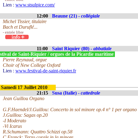
Lien :
www.stsulpice.com/
12:00
Beaune (21) -
collégiale
Michel Tissier, titulaire
Bach et Duruflé...
- entrée libre
11:00
Saint Riquier (80) -
abbatiale
tival de Saint-Riquier / orgues de la Picardie maritime
Pierre Reynaud, orgue
Choir of New College Oxford
Lien :
www.festival-de-saint-riquier.fr
Samedi 17 Juillet 2010
21:15
Susa (Italie) -
cattedrale
Jean Guillou Organo
G.F.Haendel/J.Guillou: Concerto in sol minore op.4 n° 1 per organo 
J.Guillou: Sagas op.20
-I Moderato
-Vi Icarus
R.Schumann: Quattro Schizzi op.58
C.Franck: Terzo corale in la minore