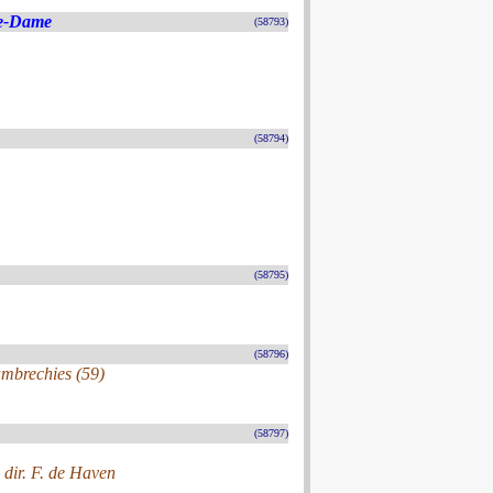
re-Dame
(58793)
(58794)
(58795)
(58796)
ambrechies (59)
(58797)
dir. F. de Haven