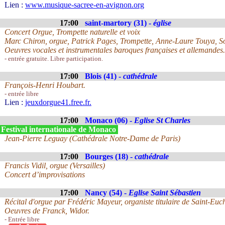
Lien :
www.musique-sacree-en-avignon.org
17:00
saint-martory (31) -
église
Concert Orgue, Trompette naturelle et voix
Marc Chiron, orgue, Patrick Pages, Trompette, Anne-Laure Touya, S
Oeuvres vocales et instrumentales baroques françaises et allemandes.
- entrée gratuite. Libre participation.
17:00
Blois (41) -
cathédrale
François-Henri Houbart.
- entrée libre
Lien :
jeuxdorgue41.free.fr.
17:00
Monaco (06) -
Eglise St Charles
 Festival internationale de Monaco
Jean-Pierre Leguay (Cathédrale Notre-Dame de Paris)
17:00
Bourges (18) -
cathédrale
Francis Vidil, orgue (Versailles)
Concert d’improvisations
17:00
Nancy (54) -
Eglise Saint Sébastien
Récital d'orgue par Frédéric Mayeur, organiste titulaire de Saint-Euc
Oeuvres de Franck, Widor.
- Entrée libre