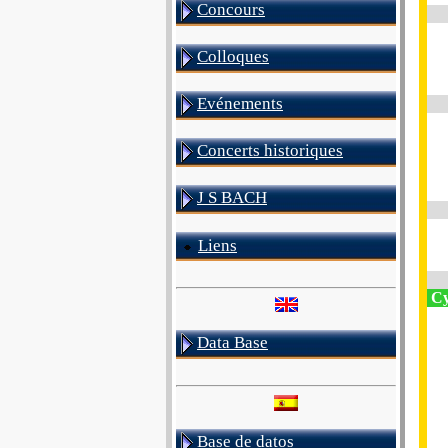
Concours
Colloques
Evénements
Concerts historiques
J S BACH
Liens
Cy
Data Base
Base de datos