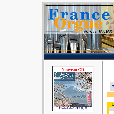
Nouveau CD
7
Elisabeth GARNIER [1; 2]