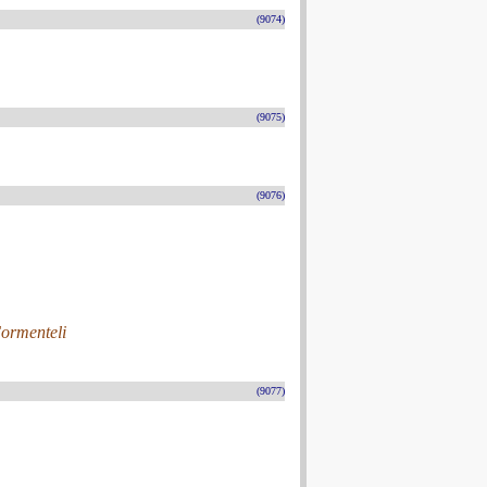
(9074)
(9075)
(9076)
Formenteli
(9077)