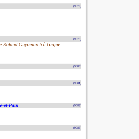
(9078)
(9079)
 de Roland Guyomarch à l'orgue
(9080)
(9081)
re-et-Paul
(9082)
(9083)