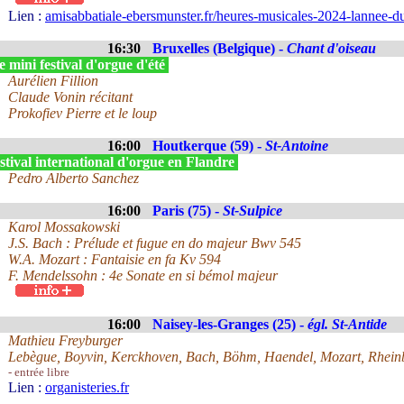
Lien :
amisabbatiale-ebersmunster.fr/heures-musicales-2024-lannee-du
16:30
Bruxelles (Belgique) -
Chant d'oiseau
 mini festival d'orgue d'été
Aurélien Fillion
Claude Vonin récitant
Prokofiev Pierre et le loup
16:00
Houtkerque (59) -
St-Antoine
tival international d'orgue en Flandre
Pedro Alberto Sanchez
16:00
Paris (75) -
St-Sulpice
Karol Mossakowski
J.S. Bach : Prélude et fugue en do majeur Bwv 545
W.A. Mozart : Fantaisie en fa Kv 594
F. Mendelssohn : 4e Sonate en si bémol majeur
16:00
Naisey-les-Granges (25) -
égl. St-Antide
Mathieu Freyburger
Lebègue, Boyvin, Kerckhoven, Bach, Böhm, Haendel, Mozart, Rheinb
- entrée libre
Lien :
organisteries.fr