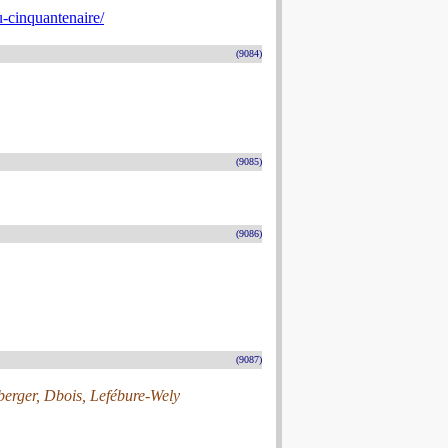
-cinquantenaire/
(9084)
(9085)
(9086)
(9087)
erger, Dbois, Lefébure-Wely