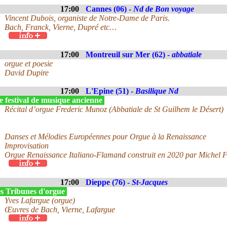
17:00
Cannes (06) -
Nd de Bon voyage
Vincent Dubois, organiste de Notre-Dame de Paris.
Bach, Franck, Vierne, Dupré etc…
17:00
Montreuil sur Mer (62) -
abbatiale
orgue et poesie
David Dupire
17:00
L'Epine (51) -
Basilique Nd
e festival de musique ancienne
Récital d’orgue Frederic Munoz (Abbatiale de St Guilhem le Désert)
Danses et Mélodies Européennes pour Orgue à la Renaissance
Improvisation
Orgue Renaissance Italiano-Flamand construit en 2020 par Michel 
17:00
Dieppe (76) -
St-Jacques
s Tribunes d'orgue
Yves Lafargue (orgue)
Œuvres de Bach, Vierne, Lafargue