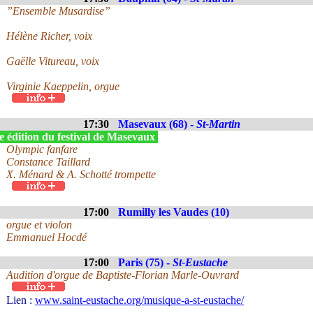
”Ensemble Musardise”
Hélène Richer, voix
Gaëlle Vitureau, voix
Virginie Kaeppelin, orgue
17:30
Masevaux (68) -
St-Martin
e édition du festival de Masevaux
Olympic fanfare
Constance Taillard
X. Ménard & A. Schotté trompette
17:00
Rumilly les Vaudes (10)
orgue et violon
Emmanuel Hocdé
17:00
Paris (75) -
St-Eustache
Audition d'orgue de Baptiste-Florian Marle-Ouvrard
Lien :
www.saint-eustache.org/musique-a-st-eustache/