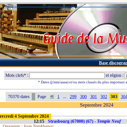
Base discogra
Mots clefs* :
et région :
* Dates (j/mm/aaaa) et/ou mots classés du plus important
70370 dates
Page
1
...
299
300
301
302
303
30
Septembre 2024
rcredi 4 Septembre 2024
12:15
Strasbourg (67000) (67) -
Temple Neuf
Organiste : Ivan Terekhanov