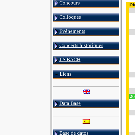
Concours
Di
Colloques
Evénements
Concerts historiques
J S BACH
Liens
26
Data Base
Base de datos