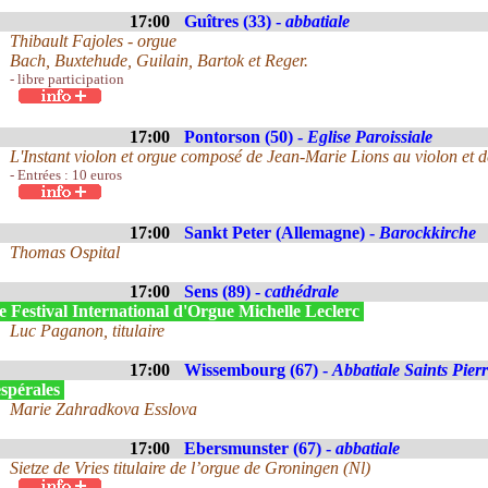
17:00
Guîtres (33) -
abbatiale
Thibault Fajoles - orgue
Bach, Buxtehude, Guilain, Bartok et Reger.
- libre participation
17:00
Pontorson (50) -
Eglise Paroissiale
L'Instant violon et orgue composé de Jean-Marie Lions au violon et
- Entrées : 10 euros
17:00
Sankt Peter (Allemagne) -
Barockkirche
Thomas Ospital
17:00
Sens (89) -
cathédrale
 Festival International d'Orgue Michelle Leclerc
Luc Paganon, titulaire
17:00
Wissembourg (67) -
Abbatiale Saints Pier
spérales
Marie Zahradkova Esslova
17:00
Ebersmunster (67) -
abbatiale
Sietze de Vries titulaire de l’orgue de Groningen (Nl)