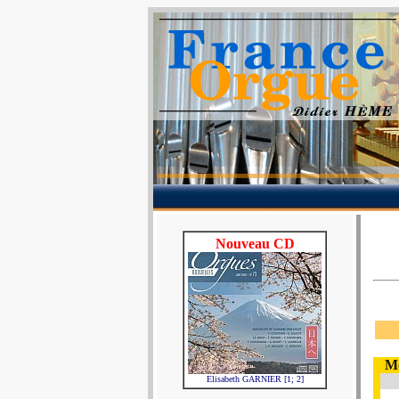
Nouveau CD
Me
Elisabeth GARNIER [1; 2]