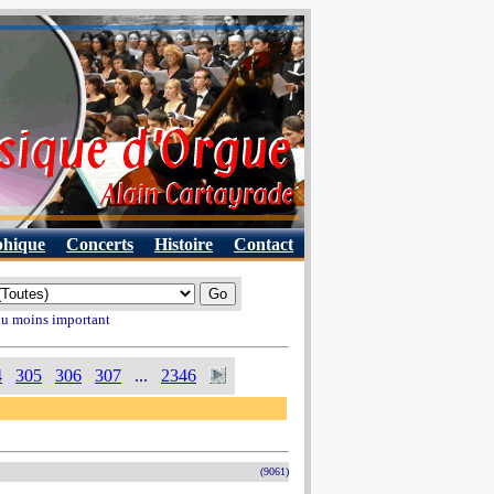
phique
Concerts
Histoire
Contact
 au moins important
4
305
306
307
...
2346
(9061)