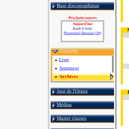
Base discographique
- Prochain concert -
Aujourd'hui
Jeudi 6 Août
Plougastel-Daoulas (29)
Concerts
Liste
Annoncer
Archives
Jour de l'Orgue
Médias
Master classes