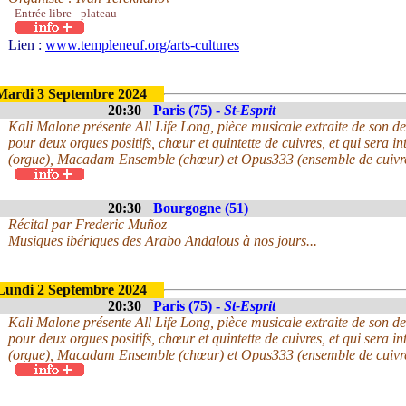
- Entrée libre - plateau
Lien :
www.templeneuf.org/arts-cultures
Mardi 3 Septembre 2024
20:30
Paris (75) -
St-Esprit
Kali Malone présente All Life Long, pièce musicale extraite de son der
pour deux orgues positifs, chœur et quintette de cuivres, et qui sera 
(orgue), Macadam Ensemble (chœur) et Opus333 (ensemble de cuivr
20:30
Bourgogne (51)
Récital par Frederic Muñoz
Musiques ibériques des Arabo Andalous à nos jours...
Lundi 2 Septembre 2024
20:30
Paris (75) -
St-Esprit
Kali Malone présente All Life Long, pièce musicale extraite de son der
pour deux orgues positifs, chœur et quintette de cuivres, et qui sera 
(orgue), Macadam Ensemble (chœur) et Opus333 (ensemble de cuivr