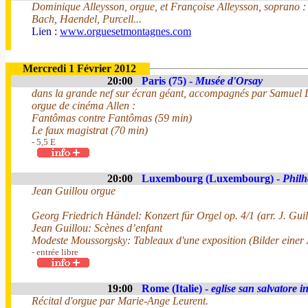
Dominique Alleysson, orgue, et Françoise Alleysson, soprano :
Bach, Haendel, Purcell...
Lien :
www.orguesetmontagnes.com
Mercredi 1 Février 2012
20:00
Paris (75) -
Musée d'Orsay
dans la grande nef sur écran géant, accompagnés par Samuel L
orgue de cinéma Allen :
Fantômas contre Fantômas (59 min)
Le faux magistrat (70 min)
- 5,5 E
20:00
Luxembourg (Luxembourg) -
Phil
Jean Guillou orgue
Georg Friedrich Händel: Konzert für Orgel op. 4/1 (arr. J. Guil
Jean Guillou: Scènes d’enfant
Modeste Moussorgsky: Tableaux d'une exposition (Bilder einer A
- entrée libre
19:00
Rome (Italie) -
eglise san salvatore 
Récital d'orgue par Marie-Ange Leurent.