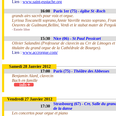
Lien :
www.saint-eustache.org
16:00
Paris 1er (75) -
église St -Roch
grands airs sacrés pour voix et orgue.
Lyrissa Toscanelli soprano,Annie Vavrille mezzo soprano, Fran
Oeuvres de Guilmant,Bellini, Verdi et le stabat mater de Pergol
- Entrée libre
15:30
Nice (06) -
St Paul Pessicart
Olivier Salandini (Professeur de clavecin au Crr de Limoges et
titulaire du grand orgue de la Cathédrale de Bourges).
Lien :
www.accrorgue.com/
Samedi 28 Janvier 2012
17:00
Paris (75) -
Théâtre des Abbesses
Benjamin Alard, clavecin
Bach en famille
Vendredi 27 Janvier 2012
Strasbourg (67) -
Crr, Salle du gran
17:30
de la danse
Les concertos pour orgue et piano