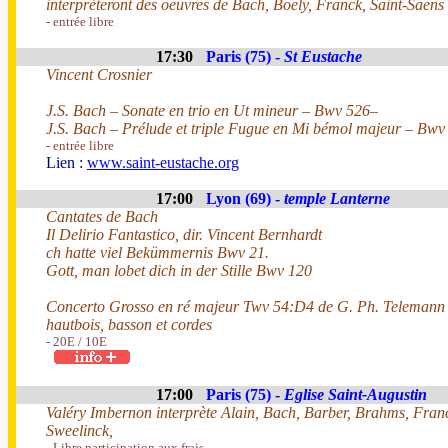
interpréteront des oeuvres de Bach, Boëly, Franck, Saint-Saëns
- entrée libre
17:30
Paris (75) -
St Eustache
Vincent Crosnier
J.S. Bach – Sonate en trio en Ut mineur – Bwv 526–
J.S. Bach – Prélude et triple Fugue en Mi bémol majeur – Bwv
- entrée libre
Lien :
www.saint-eustache.org
17:00
Lyon (69) -
temple Lanterne
Cantates de Bach
Il Delirio Fantastico, dir. Vincent Bernhardt
ch hatte viel Bekümmernis Bwv 21.
Gott, man lobet dich in der Stille Bwv 120
Concerto Grosso en ré majeur Twv 54:D4 de G. Ph. Telemann p
hautbois, basson et cordes
- 20E / 10E
17:00
Paris (75) -
Eglise Saint-Augustin
Valéry Imbernon interprète Alain, Bach, Barber, Brahms, Fran
Sweelinck,
- Libre participation aux frais