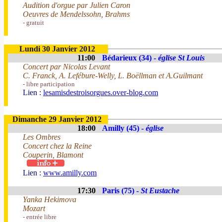
Audition d'orgue par Julien Caron
Oeuvres de Mendelssohn, Brahms
- gratuit
Lundi 30 Janvier 2012
11:00
Bédarieux (34) -
église St Louis
Concert par Nicolas Levant
C. Franck, A. Lefébure-Welly, L. Boëllman et A.Guilmant
- libre participation
Lien :
lesamisdestroisorgues.over-blog.com
Dimanche 29 Janvier 2012
18:00
Amilly (45) -
église
Les Ombres
Concert chez la Reine
Couperin, Blamont
Lien :
www.amilly.com
17:30
Paris (75) -
St Eustache
Yanka Hekimova
Mozart
- entrée libre