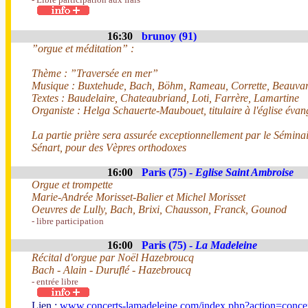
16:30
brunoy (91)
”orgue et méditation” :
Thème : ”Traversée en mer”
Musique : Buxtehude, Bach, Böhm, Rameau, Corrette, Beauvar
Textes : Baudelaire, Chateaubriand, Loti, Farrère, Lamartine
Organiste : Helga Schauerte-Maubouet, titulaire à l'église éva
La partie prière sera assurée exceptionnellement par le Sémina
Sénart, pour des Vèpres orthodoxes
16:00
Paris (75) -
Eglise Saint Ambroise
Orgue et trompette
Marie-Andrée Morisset-Balier et Michel Morisset
Oeuvres de Lully, Bach, Brixi, Chausson, Franck, Gounod
- libre participation
16:00
Paris (75) -
La Madeleine
Récital d'orgue par Noël Hazebroucq
Bach - Alain - Duruflé - Hazebroucq
- entrée libre
Lien :
www.concerts-lamadeleine.com/index.php?action=conce