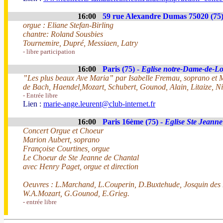
16:00
59 rue Alexandre Dumas 75020 (75)
orgue : Eliane Stefan-Birling
chantre: Roland Sousbies
Tournemire, Dupré, Messiaen, Latry
- libre participation
16:00
Paris (75) -
Eglise notre-Dame-de-Lo
”Les plus beaux Ave Maria” par Isabelle Fremau, soprano et 
de Bach, Haendel,Mozart, Schubert, Gounod, Alain, Litaize, Nib
- Entrée libre
Lien :
marie-ange.leurent@club-internet.fr
16:00
Paris 16ème (75) -
Eglise Ste Jeanne
Concert Orgue et Choeur
Marion Aubert, soprano
Françoise Courtines, orgue
Le Choeur de Ste Jeanne de Chantal
avec Henry Paget, orgue et direction
Oeuvres : L.Marchand, L.Couperin, D.Buxtehude, Josquin des P
W.A.Mozart, G.Gounod, E.Grieg.
- entrée libre