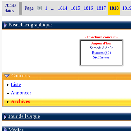
70443
Page
1
...
1814
1815
1816
1817
1818
181
dates
Base discographique
- Prochain concert -
Aujourd'hui
Samedi 8 Août
Rennes (35)
St-Etienne
Concerts
Liste
Annoncer
Archives
Jour de l'Orgue
Médias