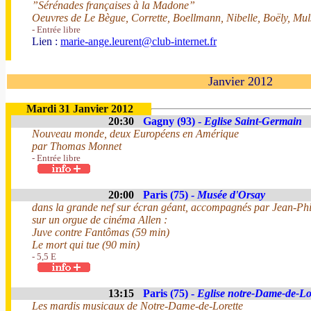
”Sérénades françaises à la Madone”
Oeuvres de Le Bègue, Corrette, Boellmann, Nibelle, Boëly, Muls
- Entrée libre
Lien :
marie-ange.leurent@club-internet.fr
Janvier 2012
Mardi 31 Janvier 2012
20:30
Gagny (93) -
Eglise Saint-Germain
Nouveau monde, deux Européens en Amérique
par Thomas Monnet
- Entrée libre
20:00
Paris (75) -
Musée d'Orsay
dans la grande nef sur écran géant, accompagnés par Jean-Phi
sur un orgue de cinéma Allen :
Juve contre Fantômas (59 min)
Le mort qui tue (90 min)
- 5,5 E
13:15
Paris (75) -
Eglise notre-Dame-de-Lo
Les mardis musicaux de Notre-Dame-de-Lorette