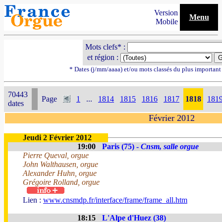
Version
Menu
Mobile
Mots clefs* :
et région :
* Dates (j/mm/aaaa) et/ou mots classés du plus importan
70443
Page
1
...
1814
1815
1816
1817
1818
181
dates
Février 2012
Jeudi 2 Février 2012
19:00
Paris (75) -
Cnsm, salle orgue
Pierre Queval, orgue
John Walthausen, orgue
Alexander Huhn, orgue
Grégoire Rolland, orgue
Lien :
www.cnsmdp.fr/interface/frame/frame_all.htm
18:15
L'Alpe d'Huez (38)