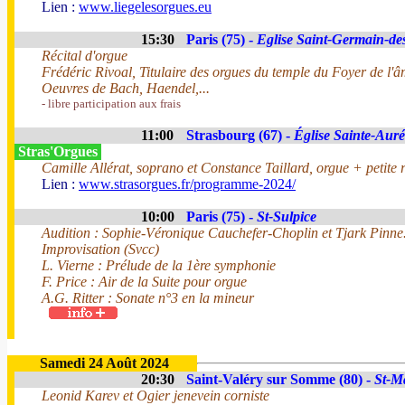
Lien :
www.liegelesorgues.eu
15:30
Paris (75) -
Eglise Saint-Germain-de
Récital d'orgue
Frédéric Rivoal, Titulaire des orgues du temple du Foyer de l'â
Oeuvres de Bach, Haendel,...
- libre participation aux frais
11:00
Strasbourg (67) -
Église Sainte-Auré
Stras'Orgues
Camille Allérat, soprano et Constance Taillard, orgue + petite r
Lien :
www.strasorgues.fr/programme-2024/
10:00
Paris (75) -
St-Sulpice
Audition : Sophie-Véronique Cauchefer-Choplin et Tjark Pinne
Improvisation (Svcc)
L. Vierne : Prélude de la 1ère symphonie
F. Price : Air de la Suite pour orgue
A.G. Ritter : Sonate n°3 en la mineur
Samedi 24 Août 2024
20:30
Saint-Valéry sur Somme (80) -
St-M
Leonid Karev et Ogier jenevein corniste