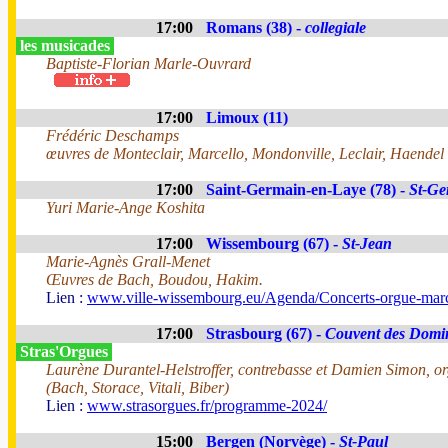
17:00
Romans (38) -
collegiale
les musicades
Baptiste-Florian Marle-Ouvrard
17:00
Limoux (11)
Frédéric Deschamps
œuvres de Monteclair, Marcello, Mondonville, Leclair, Haendel
17:00
Saint-Germain-en-Laye (78) -
St-Ge
Yuri Marie-Ange Koshita
17:00
Wissembourg (67) -
St-Jean
Marie-Agnès Grall-Menet
Œuvres de Bach, Boudou, Hakim.
Lien :
www.ville-wissembourg.eu/Agenda/Concerts-orgue-mar
17:00
Strasbourg (67) -
Couvent des Domi
Stras'Orgues
Laurène Durantel-Helstroffer, contrebasse et Damien Simon, o
(Bach, Storace, Vitali, Biber)
Lien :
www.strasorgues.fr/programme-2024/
15:00
Bergen (Norvège) -
St-Paul