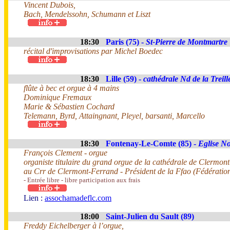
Vincent Dubois,
Bach, Mendelssohn, Schumann et Liszt
18:30
Paris (75) -
St-Pierre de Montmartre
récital d'improvisations par Michel Boedec
18:30
Lille (59) -
cathédrale Nd de la Treill
flûte à bec et orgue à 4 mains
Dominique Fremaux
Marie & Sébastien Cochard
Telemann, Byrd, Attaingnant, Pleyel, barsanti, Marcello
18:30
Fontenay-Le-Comte (85) -
Eglise N
François Clement - orgue
organiste titulaire du grand orgue de la cathédrale de Clermon
au Crr de Clermont-Ferrand - Président de la Ffao (Fédérati
- Entrée libre - libre participation aux frais
Lien :
assochamadeflc.com
18:00
Saint-Julien du Sault (89)
Freddy Eichelberger à l’orgue,