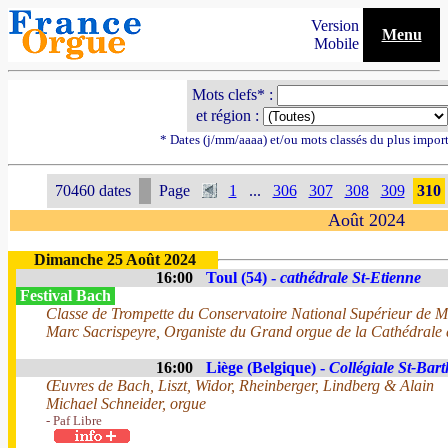
Version
Menu
Mobile
Mots clefs* :
et région :
* Dates (j/mm/aaaa) et/ou mots classés du plus impor
70460 dates
Page
1
...
306
307
308
309
310
Août 2024
Dimanche 25 Août 2024
16:00
Toul (54) -
cathédrale St-Etienne
Festival Bach
Classe de Trompette du Conservatoire National Supérieur de 
Marc Sacrispeyre, Organiste du Grand orgue de la Cathédrale 
16:00
Liège (Belgique) -
Collégiale St-Bar
Œuvres de Bach, Liszt, Widor, Rheinberger, Lindberg & Alain
Michael Schneider, orgue
- Paf Libre