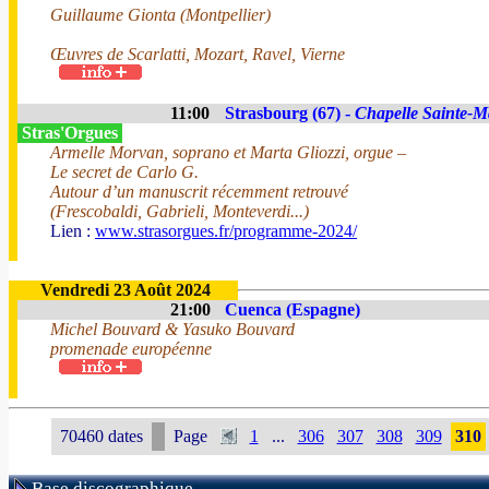
Guillaume Gionta (Montpellier)
Œuvres de Scarlatti, Mozart, Ravel, Vierne
11:00
Strasbourg (67) -
Chapelle Sainte-M
Stras'Orgues
Armelle Morvan, soprano et Marta Gliozzi, orgue –
Le secret de Carlo G.
Autour d’un manuscrit récemment retrouvé
(Frescobaldi, Gabrieli, Monteverdi...)
Lien :
www.strasorgues.fr/programme-2024/
Vendredi 23 Août 2024
21:00
Cuenca (Espagne)
Michel Bouvard & Yasuko Bouvard
promenade européenne
70460 dates
Page
1
...
306
307
308
309
310
Base discographique