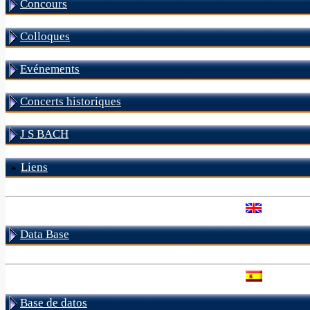
Concours
Colloques
Evénements
Concerts historiques
J S BACH
Liens
Data Base
Base de datos