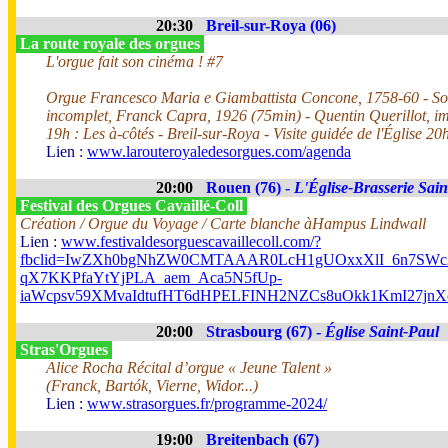
20:30
Breil-sur-Roya (06)
La route royale des orgues
L'orgue fait son cinéma ! #7
Orgue Francesco Maria e Giambattista Concone, 1758-60 - Soir
incomplet, Franck Capra, 1926 (75min) - Quentin Querillot, im
19h : Les à-côtés - Breil-sur-Roya - Visite guidée de l'Église 20
Lien :
www.larouteroyaledesorgues.com/agenda
20:00
Rouen (76) -
L'Église-Brasserie Sain
Festival des Orgues Cavaillé-Coll
Création / Orgue du Voyage / Carte blanche àHampus Lindwall
Lien :
www.festivaldesorguescavaillecoll.com/?
fbclid=IwZXh0bgNhZW0CMTAAAR0LcH1gUOxxXlI_6n7SWc2
qX7KKPfaYtYjPLA_aem_Aca5N5fUp-
iaWcpsv59XMvaIdtufHT6dHPELFINH2NZCs8uOkk1KmI27j
20:00
Strasbourg (67) -
Église Saint-Paul
Stras'Orgues
Alice Rocha Récital d’orgue « Jeune Talent »
(Franck, Bartók, Vierne, Widor...)
Lien :
www.strasorgues.fr/programme-2024/
19:00
Breitenbach (67)