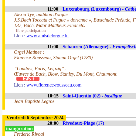
11:00
Luxembourg (Luxembourg) -
Cath
Alexia Tye, audition d'orgue
J.S.Bach Toccata et Fugue « dorienne », Buxtehude Prélude, 
137, Bach-Widor Mattheus-Final etc.
- libre participation
Lien :
www.amisdelorgue.lu
11:00
Schauren (Allemagne) -
Evangelisc
Orgel Matinee :
Florence Rousseau, Stumm Orgel (1780)
”Londres, Paris, Leipzig” :
Œuvres de Bach, Blow, Stanley, Du Mont, Chaumont.
Lien :
www.florence-rousseau.com
10:15
Saint-Quentin (02) -
basilique
Jean-Baptiste Legros
Vendredi 6 Septembre 2024
20:00
Rivedoux-Plage (17)
inauguration
Frederic Rivoal