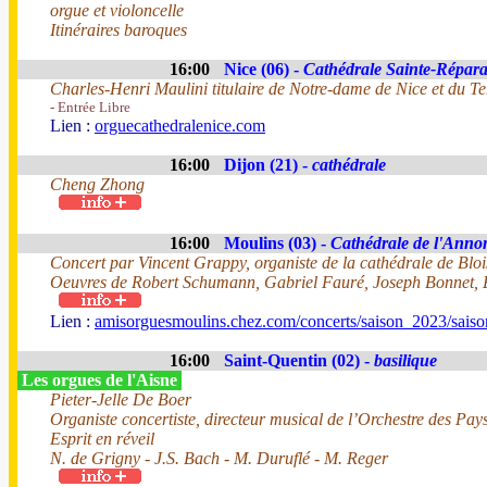
orgue et violoncelle
Itinéraires baroques
16:00
Nice (06) -
Cathédrale Sainte-Répara
Charles-Henri Maulini titulaire de Notre-dame de Nice et du T
- Entrée Libre
Lien :
orguecathedralenice.com
16:00
Dijon (21) -
cathédrale
Cheng Zhong
16:00
Moulins (03) -
Cathédrale de l'Anno
Concert par Vincent Grappy, organiste de la cathédrale de Bloi
Oeuvres de Robert Schumann, Gabriel Fauré, Joseph Bonnet,
Lien :
amisorguesmoulins.chez.com/concerts/saison_2023/sais
16:00
Saint-Quentin (02) -
basilique
Les orgues de l'Aisne
Pieter-Jelle De Boer
Organiste concertiste, directeur musical de l’Orchestre des Pay
Esprit en réveil
N. de Grigny - J.S. Bach - M. Duruflé - M. Reger