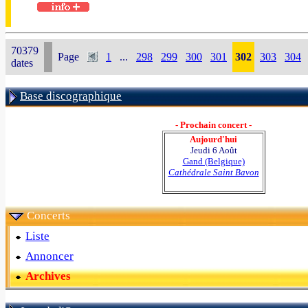
70379
Page
1
...
298
299
300
301
302
303
304
dates
Base discographique
- Prochain concert -
Aujourd'hui
Jeudi 6 Août
Gand (Belgique)
Cathédrale Saint Bavon
Concerts
Liste
Annoncer
Archives