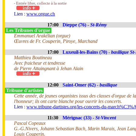
- Entrée libre, collecte à la sortie
Lien :
www.orgue.ch
17:00
Dieppe (76) -
St-Rémy
Les Tribunes d'orgue
Emmanuel Arakélian (orgue)
Œuvres de Fr. Couperin, Piroye, Marchand
17:00
Luxeuil-les-Bains (70) -
basilique St
Matthieu Boutineau
Avec fraicheur et tendresse
de Pierre Attaingnant à Jehan Alain
12:00
Saint-Omer (62) -
basilique
Tribune d'artistes
Cette année, de jeunes organistes issus des classes d'orgue de l
l'honneur; ils ont carte blanche pour ouvrir les concerts.
Lien :
www.tribune-dartistes.org/les-concerts-du-march%C3%
11:30
Mérignac (33) -
St-Vincent
Pascal Copeaux
G.-G.Nivers, Johann Sebastian Bach, Marin Marais, Jean Langl
Louis Couperin.