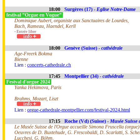
18:00
Surgères (17) -
Eglise Notre-Dame
festival ”Orgue en Vogue”
Dominique Aubert, organiste aux Sanctuaires de Lourdes,
Bach, Rameau, Haendel, Kerll
- Entrée libre
18:00
Genève (Suisse) -
cathédrale
Age-Freerk Bokma
Bienne
Lien :
concerts-cathedrale.ch
17:45
Montpellier (34) -
cathédrale
Festval d'orgue 2024
Yanka Hekimova, Paris
Brahms, Mozart, Liszt
Lien :
orgue-cathedrale-montpellier.com/festival-2024.html
17:15
Roche (Vd) (Suisse) -
Musée Suisse 
Le Musée Suisse de l'Orgue accueille Simona Fruscella (orgue)
Oeuvres de D. Buxtehude, G. Frescobaldi, D. Scarlatti, S. Schei
Lucchesi, G. Böhm.