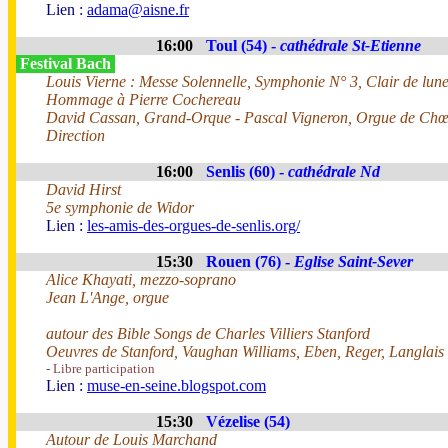
Lien :
adama@aisne.fr
16:00
Toul (54) -
cathédrale St-Etienne
Festival Bach
Louis Vierne : Messe Solennelle, Symphonie N° 3, Clair de lune
Hommage à Pierre Cochereau
David Cassan, Grand-Orque - Pascal Vigneron, Orgue de Ch
Direction
16:00
Senlis (60) -
cathédrale Nd
David Hirst
5e symphonie de Widor
Lien :
les-amis-des-orgues-de-senlis.org/
15:30
Rouen (76) -
Eglise Saint-Sever
Alice Khayati, mezzo-soprano
Jean L'Ange, orgue
autour des Bible Songs de Charles Villiers Stanford
Oeuvres de Stanford, Vaughan Williams, Eben, Reger, Langlais
- Libre participation
Lien :
muse-en-seine.blogspot.com
15:30
Vézelise (54)
Autour de Louis Marchand