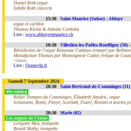
Daniel Roth orgue
Sybille Roth clavecin
15:30
Saint-Maurice (Suisse) -
Abbaye
orgue et carillon
Thomas Kientz & Antoine Cordoba
Lien :
www.abbayestmaurice.ch
10:30
Villedieu-les-Poêles-Rouffigny (50) 
Bénédiction de l’orgue Boisseau/ Cattiaux restauré par Bethines
Manufacture Thomas par Monseigneur Cador, évêque de Couta
- Gratuit
Lien :
Orguevlp.fr
Samedi 7 Septembre 2024
20:30
Saint-Bertrand-de-Comminges (31)
49e édition
Rallye Trompes du Comminges, Élisabeth Amalric, orgue
Schumann, Bonis, Piroye, Scarlatti, Fauré, Rossini et œuvres p
20:30
Marle (02)
Les orgues de l'Aisne
Grégoire Mea, trompette
Benoît Mathy, trompette