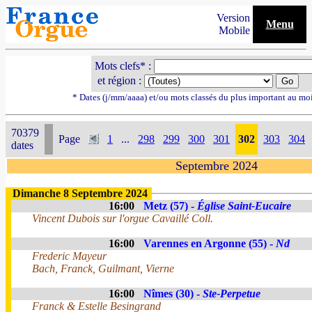
Version
Menu
Mobile
Mots clefs* :
et région :
* Dates (j/mm/aaaa) et/ou mots classés du plus important au mo
70379
Page
1
...
298
299
300
301
302
303
304
dates
Septembre 2024
Dimanche 8 Septembre 2024
16:00
Metz (57) -
Église Saint-Eucaire
Vincent Dubois sur l'orgue Cavaillé Coll.
16:00
Varennes en Argonne (55) -
Nd
Frederic Mayeur
Bach, Franck, Guilmant, Vierne
16:00
Nîmes (30) -
Ste-Perpetue
Franck & Estelle Besingrand