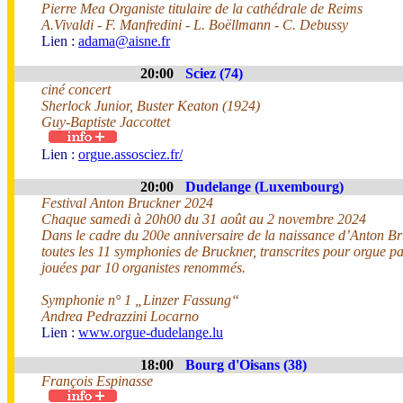
Pierre Mea Organiste titulaire de la cathédrale de Reims
A.Vivaldi - F. Manfredini - L. Boëllmann - C. Debussy
Lien :
adama@aisne.fr
20:00
Sciez (74)
ciné concert
Sherlock Junior, Buster Keaton (1924)
Guy-Baptiste Jaccottet
Lien :
orgue.assosciez.fr/
20:00
Dudelange (Luxembourg)
Festival Anton Bruckner 2024
Chaque samedi à 20h00 du 31 août au 2 novembre 2024
Dans le cadre du 200e anniversaire de la naissance d’Anton Br
toutes les 11 symphonies de Bruckner, transcrites pour orgue p
jouées par 10 organistes renommés.
Symphonie n° 1 „Linzer Fassung“
Andrea Pedrazzini Locarno
Lien :
www.orgue-dudelange.lu
18:00
Bourg d'Oisans (38)
François Espinasse