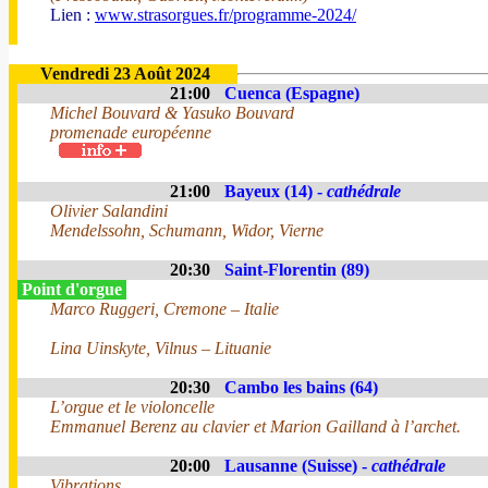
Lien :
www.strasorgues.fr/programme-2024/
Vendredi 23 Août 2024
21:00
Cuenca (Espagne)
Michel Bouvard & Yasuko Bouvard
promenade européenne
21:00
Bayeux (14) -
cathédrale
Olivier Salandini
Mendelssohn, Schumann, Widor, Vierne
20:30
Saint-Florentin (89)
Point d'orgue
Marco Ruggeri, Cremone – Italie
Lina Uinskyte, Vilnus – Lituanie
20:30
Cambo les bains (64)
L’orgue et le violoncelle
Emmanuel Berenz au clavier et Marion Gailland à l’archet.
20:00
Lausanne (Suisse) -
cathédrale
Vibrations