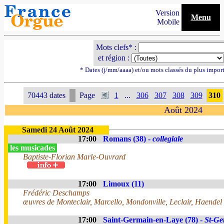
Version
Menu
Mobile
Mots clefs* :
et région :
* Dates (j/mm/aaaa) et/ou mots classés du plus impor
70443 dates
Page
1
...
306
307
308
309
310
Août 2024
Samedi 24 Août 2024
17:00
Romans (38) -
collegiale
les musicades
Baptiste-Florian Marle-Ouvrard
17:00
Limoux (11)
Frédéric Deschamps
œuvres de Monteclair, Marcello, Mondonville, Leclair, Haendel
17:00
Saint-Germain-en-Laye (78) -
St-Ge