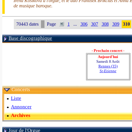
Irena Kosíková à l'orgue, et le duo Frantisek Brikcius et Anna 
de musique baroque.
70443 dates
Page
1
...
306
307
308
309
310
Base discographique
- Prochain concert -
Aujourd'hui
Samedi 8 Août
Rennes (35)
St-Etienne
Concerts
Liste
Annoncer
Archives
Jour de l'Orgue