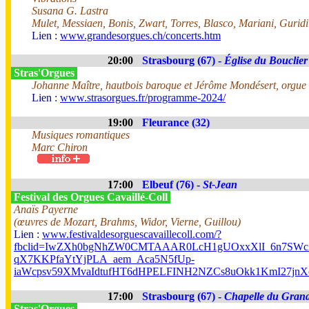
Susana G. Lastra
Mulet, Messiaen, Bonis, Zwart, Torres, Blasco, Mariani, Guridi
Lien :
www.grandesorgues.ch/concerts.htm
20:00
Strasbourg (67) -
Église du Bouclier
Stras'Orgues
Johanne Maître, hautbois baroque et Jérôme Mondésert, orgue
Lien :
www.strasorgues.fr/programme-2024/
19:00
Fleurance (32)
Musiques romantiques
Marc Chiron
17:00
Elbeuf (76) -
St-Jean
Festival des Orgues Cavaillé-Coll
Anaïs Payerne
(œuvres de Mozart, Brahms, Widor, Vierne, Guillou)
Lien :
www.festivaldesorguescavaillecoll.com/?
fbclid=IwZXh0bgNhZW0CMTAAAR0LcH1gUOxxXlI_6n7SWc2
qX7KKPfaYtYjPLA_aem_Aca5N5fUp-
iaWcpsv59XMvaIdtufHT6dHPELFINH2NZCs8uOkk1KmI27j
17:00
Strasbourg (67) -
Chapelle du Gran
Stras'Orgues