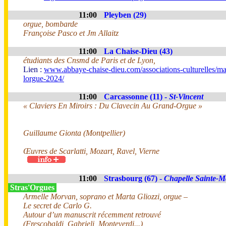
11:00
Pleyben (29)
orgue, bombarde
Françoise Pasco et Jm Allaitz
11:00
La Chaise-Dieu (43)
étudiants des Cnsmd de Paris et de Lyon,
Lien :
www.abbaye-chaise-dieu.com/associations-culturelles/ma
lorgue-2024/
11:00
Carcassonne (11) -
St-Vincent
« Claviers En Miroirs : Du Clavecin Au Grand-Orgue »
Guillaume Gionta (Montpellier)
Œuvres de Scarlatti, Mozart, Ravel, Vierne
11:00
Strasbourg (67) -
Chapelle Sainte-M
Stras'Orgues
Armelle Morvan, soprano et Marta Gliozzi, orgue –
Le secret de Carlo G.
Autour d’un manuscrit récemment retrouvé
(Frescobaldi, Gabrieli, Monteverdi...)