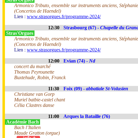
Armonico Tributo, ensemble sur instruments anciens, Stéphanie 
(Concertos de Haendel)
Lien :
www.strasorgues.fr/programme-2024/
12:30
Strasbourg (67) -
Chapelle du Gran
Stras'Orgues
Armonico Tributo, ensemble sur instruments anciens, Stéphanie 
(Concertos de Haendel)
Lien :
www.strasorgues.fr/programme-2024/
12:00
Evian (74) -
Nd
concert du marché
Thomas Peyrounette
Buxtehude, Robin, Franck
11:30
Foix (09) -
abbatiale St-Volusien
Christiane van Gorp
Muriel batbie-castel chant
Célia Clastres danse
11:00
Arques la Bataille (76)
Académie Bach
Bach l’Italien
Maude Gratton (orgue)