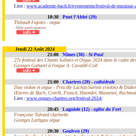
Lien :
www.academie-bach.fr/evenements/festival-de-musique-
10:30
Pont l’Abbé (29)
Thibault Fajoles - orgue
- libre participation
Jeudi 22 Août 2024
21:00
Nîmes (30) -
St-Paul
27e festival des Chants Solistes et Orgue 2024 dans le cadre de
Georges Gabarel à l'orgue A. Cavaillé-Coll
21:00
Chartres (28) -
cathédrale
Duo violon et orgue - Priscille Lachat-Sarrete (violon) & Didie
Œuvres de Bach, Corelli, Franck, Haendel, Massenet, Rachmani
Lien :
www.orgues-chartres.org/festival-2024/
20:45
Laguiole (12) -
eglise du Fort
Françoise Talvard clarinette
Georges Lartigau orgue
20:30
Goulven (29)