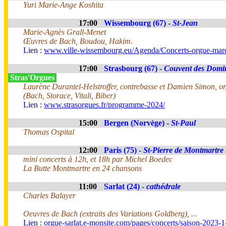
Yuri Marie-Ange Koshita
17:00
Wissembourg (67) -
St-Jean
Marie-Agnès Grall-Menet
Œuvres de Bach, Boudou, Hakim.
Lien :
www.ville-wissembourg.eu/Agenda/Concerts-orgue-mar
17:00
Strasbourg (67) -
Couvent des Domi
Stras'Orgues
Laurène Durantel-Helstroffer, contrebasse et Damien Simon, o
(Bach, Storace, Vitali, Biber)
Lien :
www.strasorgues.fr/programme-2024/
15:00
Bergen (Norvège) -
St-Paul
Thomas Ospital
12:00
Paris (75) -
St-Pierre de Montmartre
mini concerts à 12h, et 18h par Michel Boedec
La Butte Montmartre en 24 chansons
11:00
Sarlat (24) -
cathédrale
Charles Balayer
Oeuvres de Bach (extraits des Variations Goldberg), ...
Lien :
orgue-sarlat.e-monsite.com/pages/concerts/saison-2023