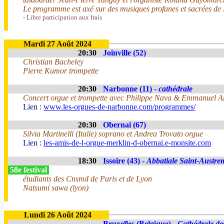
Le programme est axé sur des musiques profanes et sacrées de B
- Libre participation aux frais
Mardi 27 Août 2024
20:30
Joinville (52)
Christian Bacheley
Pierre Kumor trompette
20:30
Narbonne (11) -
cathédrale
Concert orgue et trompette avec Philippe Nava & Emmanuel A
Lien :
www.les-orgues-de-narbonne.com/programmes/
20:30
Obernai (67)
Silvia Martinelli (Italie) soprano et Andrea Trovato orgue
Lien :
les-amis-de-l-orgue-merklin-d-obernai.e-monsite.com
18:30
Issoire (43) -
Abbatiale Saint-Austre
58e festival
étudiants des Cnsmd de Paris et de Lyon
Natsumi sawa (lyon)
Lundi 26 Août 2024
Bruxelles (Belgique) -
Cathédrale des