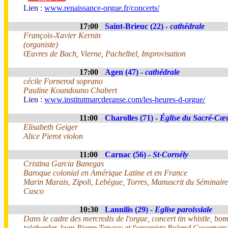
Lien :
www.renaissance-orgue.fr/concerts/
17:00
Saint-Brieuc (22) -
cathédrale
François-Xavier Kernin
(organiste)
Œuvres de Bach, Vierne, Pachelbel, Improvisation
17:00
Agen (47) -
cathédrale
cécile Fornerod soprano
Pauline Koundouno Chabert
Lien :
www.institutmarcderanse.com/les-heures-d-orgue/
11:00
Charolles (71) -
Église du Sacré-Cœ
Elisabeth Geiger
Alice Pierot violon
11:00
Carnac (56) -
St-Cornély
Cristina Garcia Banegas
Baroque colonial en Amérique Latine et en France
Marin Marais, Zipoli, Lebègue, Torres, Manuscrit du Séminair
Cusco
10:30
Lannilis (29) -
Eglise paroissiale
Dans le cadre des mercredis de l'orgue, concert tin whistle, bo
talabarder Jean-Pierre Tanguy et l'organiste Roland Guyomarc