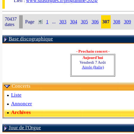
Lien :
www.strasorgues.fr/programme-2024/
70437
Page
1
...
303
304
305
306
307
308
309
dates
Base discographique
- Prochain concert -
Aujourd'hui
Vendredi 7 Août
Airole (Italie)
Concerts
Liste
Annoncer
Archives
Jour de l'Orgue