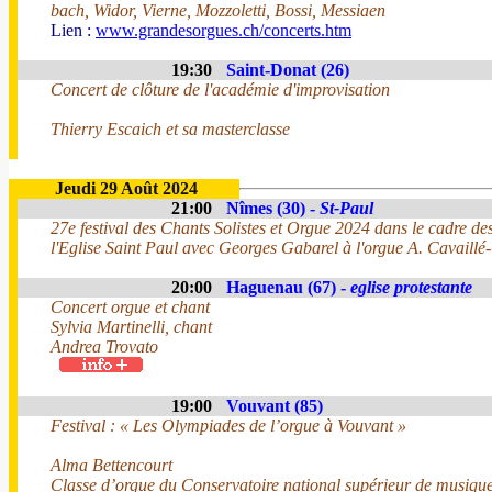
bach, Widor, Vierne, Mozzoletti, Bossi, Messiaen
Lien :
www.grandesorgues.ch/concerts.htm
19:30
Saint-Donat (26)
Concert de clôture de l'académie d'improvisation
Thierry Escaich et sa masterclasse
Jeudi 29 Août 2024
21:00
Nîmes (30) -
St-Paul
27e festival des Chants Solistes et Orgue 2024 dans le cadre d
l'Eglise Saint Paul avec Georges Gabarel à l'orgue A. Cavaillé
20:00
Haguenau (67) -
eglise protestante
Concert orgue et chant
Sylvia Martinelli, chant
Andrea Trovato
19:00
Vouvant (85)
Festival : « Les Olympiades de l’orgue à Vouvant »
Alma Bettencourt
Classe d’orgue du Conservatoire national supérieur de musique