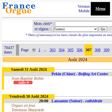
Version
Menu
Mobile
Mots clefs* :
et région :
* Dates (j/mm/aaaa) et/ou mots classés du plus important au mo
70437
Page
1
...
303
304
305
306
307
308
309
dates
Août 2024
Samedi 31 Août 2024
Pekin (Chine) -
Beijing Art Centre
Jean-Baptiste Robin
Vendredi 30 Août 2024
20:00
Lausanne (Suisse) -
cathédrale
Orgues en jeux
Tommaso Mazzoletti