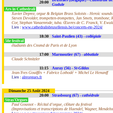
20:00
Gudule
Ars in Cathedrali
Xavier Deprez, orgue & Belgian Brass Soloists - Heroïc sound
Steven Devolder, trompetten-trompettes, Jan Smets, trombone, 
Cor, Stephan Vanaenrode, tuba. Œuvres de C. Franck, V. Ewal
Lien :
www.cathedralisbruxellensis.be/concerts-ete-2024/
18:30
Saint-Paulien (43) -
collégiale
58e festival
étudiants des Cnsmd de Paris et de Lyon
17:00
Marmoutier (67) -
abbatiale
Claude Schnitzler
11:15
Auray (56) -
St-Gildas
Jean-Yves Gouiffès + Fabrice Lothodé + Michel Le Henanff
Lien :
alreorgues.fr
Dimanche 25 Août 2024
20:00
Strasbourg (67) -
cathédrale
Stras'Orgues
Paul Goussot – Récital d’orgue, clôture du festival
(Improvisations et transcriptions de Haendel, Wagner, Mendels