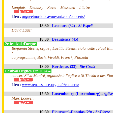
Langlais – Debussy – Ravel – Messiaen – Litaize
Lien :
orgueetmusiqueavouvant.com/concerts/
18:30
Lectoure (32) -
St-Esprit
David Lauer
18:30
Beaugency (45)
2e festival d'orgue
Benjamin Steens, orgue ; Laëtitia Steens, violoncelle ; Paul-
:
au programme, Bach, Vivaldi, Franck, Piazzola
18:00
Bordeaux (33) -
Ste-Croix
Festival Orgues Été 2024 –
concert Silva Manfré, organiste à l’église « St-Thekla » des Pia
Lien :
www.renaissance-orgue.fr/concerts/
12:30
Luxembourg (Luxembourg) -
églis
Marc Loewen
10:30
Plougastel-Daoulas (29) -
St-Pierre