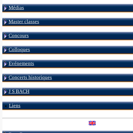
Médias
Master classes
Concours
Colloques
Evénements
Concerts historiques
J S BACH
Liens