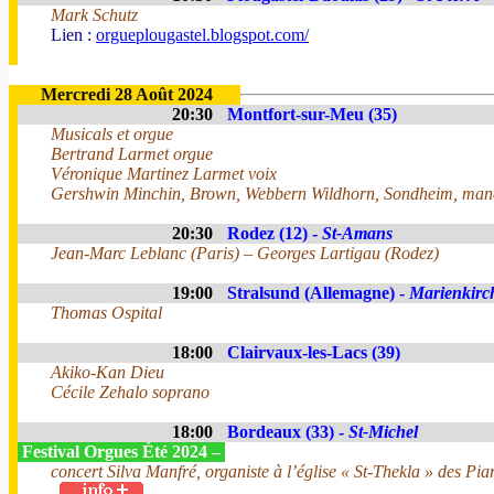
Mark Schutz
Lien :
orgueplougastel.blogspot.com/
Mercredi 28 Août 2024
20:30
Montfort-sur-Meu (35)
Musicals et orgue
Bertrand Larmet orgue
Véronique Martinez Larmet voix
Gershwin Minchin, Brown, Webbern Wildhorn, Sondheim, man
20:30
Rodez (12) -
St-Amans
Jean-Marc Leblanc (Paris) – Georges Lartigau (Rodez)
19:00
Stralsund (Allemagne) -
Marienkirc
Thomas Ospital
18:00
Clairvaux-les-Lacs (39)
Akiko-Kan Dieu
Cécile Zehalo soprano
18:00
Bordeaux (33) -
St-Michel
Festival Orgues Été 2024 –
concert Silva Manfré, organiste à l’église « St-Thekla » des Pia