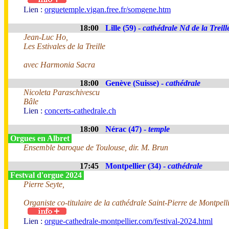
Lien :
orguetemple.vigan.free.fr/somgene.htm
18:00
Lille (59) -
cathédrale Nd de la Treill
Jean-Luc Ho,
Les Estivales de la Treille
avec Harmonia Sacra
18:00
Genève (Suisse) -
cathédrale
Nicoleta Paraschivescu
Bâle
Lien :
concerts-cathedrale.ch
18:00
Nérac (47) -
temple
Orgues en Albret
Ensemble baroque de Toulouse, dir. M. Brun
17:45
Montpellier (34) -
cathédrale
Festval d'orgue 2024
Pierre Seyte,
Organiste co-titulaire de la cathédrale Saint-Pierre de Montpell
Lien :
orgue-cathedrale-montpellier.com/festival-2024.html