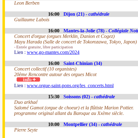
Leon Berben
16:00
Dijon (21) -
cathédrale
Guillaume Labois
16:00
Mantes-la-Jolie (78) -
Collégiale No
Concert d'orgue (orgues Merklin, Danion et Cogez)
Mayu Harada (Salle de concert de Tokorozawa, Tokyo, Japon)
- Entrée gratuite, libre participation
Lien :
www.go-mantes.com/2024
16:00
Saint-Chinian (34)
Concert collectif (10 organistes)
20ème Rencontre autour des orgues Micot
Lien :
www.orgue-saint-pons.org/les_concerts.html
15:30
Soissons (02) -
cathédrale
Duo arkhaé
Salomé Gamot (orgue de choeur) et la flûtiste Marion Pottier.
programme original allant du Baroque au Xxème siècle.
10:00
Montpellier (34) -
cathédrale
Pierre Seyte