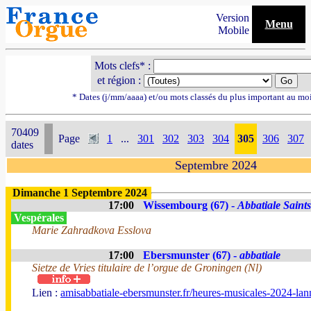
Version
Menu
Mobile
Mots clefs* :
et région :
* Dates (j/mm/aaaa) et/ou mots classés du plus important au mo
70409
Page
1
...
301
302
303
304
305
306
307
dates
Septembre 2024
Dimanche 1 Septembre 2024
17:00
Wissembourg (67) -
Abbatiale Saints
Vespérales
Marie Zahradkova Esslova
17:00
Ebersmunster (67) -
abbatiale
Sietze de Vries titulaire de l’orgue de Groningen (Nl)
Lien :
amisabbatiale-ebersmunster.fr/heures-musicales-2024-lan