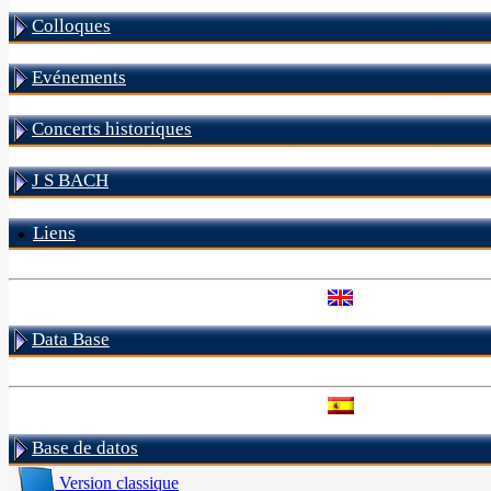
Colloques
Evénements
Concerts historiques
J S BACH
Liens
Data Base
Base de datos
Version classique