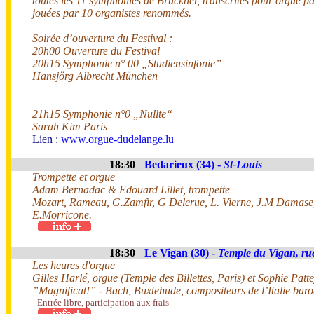
toutes les 11 symphonies de Bruckner, transcrites pour orgue p
jouées par 10 organistes renommés.
Soirée d’ouverture du Festival :
20h00 Ouverture du Festival
20h15 Symphonie n° 00 „Studiensinfonie”
Hansjörg Albrecht München
21h15 Symphonie n°0 „Nullte“
Sarah Kim Paris
Lien :
www.orgue-dudelange.lu
18:30
Bedarieux (34) -
St-Louis
Trompette et orgue
Adam Bernadac & Edouard Lillet, trompette
Mozart, Rameau, G.Zamfir, G Delerue, L. Vierne, J.M Damase,
E.Morricone.
18:30
Le Vigan (30) -
Temple du Vigan, ru
Les heures d'orgue
Gilles Harlé, orgue (Temple des Billettes, Paris) et Sophie Patt
”Magnificat!” - Bach, Buxtehude, compositeurs de l’Italie bar
- Entrée libre, participation aux frais