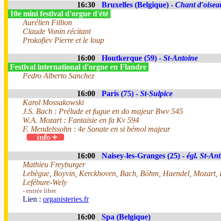
16:30
Bruxelles (Belgique) -
Chant d'oisea
10e mini festival d'orgue d'été
Aurélien Fillion
Claude Vonin récitant
Prokofiev Pierre et le loup
16:00
Houtkerque (59) -
St-Antoine
Festival international d'orgue en Flandre
Pedro Alberto Sanchez
16:00
Paris (75) -
St-Sulpice
Karol Mossakowski
J.S. Bach : Prélude et fugue en do majeur Bwv 545
W.A. Mozart : Fantaisie en fa Kv 594
F. Mendelssohn : 4e Sonate en si bémol majeur
16:00
Naisey-les-Granges (25) -
égl. St-Ant
Mathieu Freyburger
Lebègue, Boyvin, Kerckhoven, Bach, Böhm, Haendel, Mozart, 
Lefébure-Wely
- entrée libre
Lien :
organisteries.fr
16:00
Spa (Belgique)