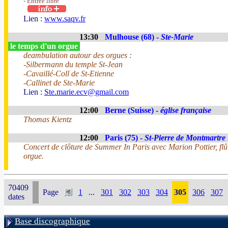
- Entrée libre
Lien :
www.saqv.fr
13:30
Mulhouse (68) -
Ste-Marie
le temps d'un orgue
deambulation autour des orgues :
-Silbermann du temple St-Jean
-Cavaillé-Coll de St-Etienne
-Callinet de Ste-Marie
Lien :
Ste.marie.ecv@gmail.com
12:00
Berne (Suisse) -
église française
Thomas Kientz
12:00
Paris (75) -
St-Pierre de Montmartre
Concert de clôture de Summer In Paris avec Marion Pottier, fl
orgue.
70409
Page
1
...
301
302
303
304
305
306
307
dates
Base discographique