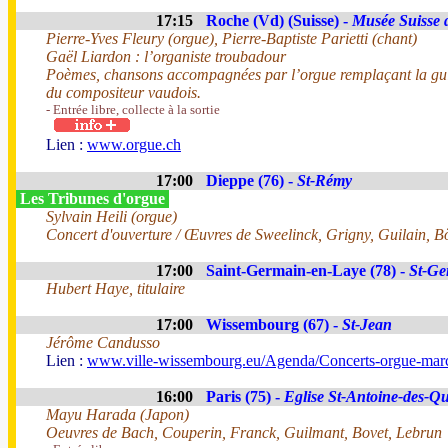
17:15
Roche (Vd) (Suisse) -
Musée Suisse 
Pierre-Yves Fleury (orgue), Pierre-Baptiste Parietti (chant)
Gaël Liardon : l’organiste troubadour
Poèmes, chansons accompagnées par l’orgue remplaçant la guit
du compositeur vaudois.
- Entrée libre, collecte à la sortie
Lien :
www.orgue.ch
17:00
Dieppe (76) -
St-Rémy
Les Tribunes d'orgue
Sylvain Heili (orgue)
Concert d'ouverture / Œuvres de Sweelinck, Grigny, Guilain, 
17:00
Saint-Germain-en-Laye (78) -
St-Ge
Hubert Haye, titulaire
17:00
Wissembourg (67) -
St-Jean
Jérôme Candusso
Lien :
www.ville-wissembourg.eu/Agenda/Concerts-orgue-mar
16:00
Paris (75) -
Eglise St-Antoine-des-Qu
Mayu Harada (Japon)
Oeuvres de Bach, Couperin, Franck, Guilmant, Bovet, Lebrun