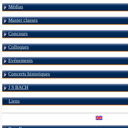
Médias
Master classes
Concours
Colloques
Evénements
Concerts historiques
J S BACH
Liens