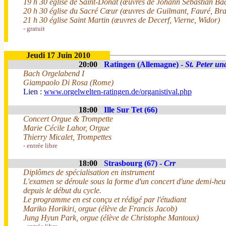
19 h 30 église de Saint-Donat (œuvres de Johann Sebastian Ba
20 h 30 église du Sacré Cœur (œuvres de Guilmant, Fauré, Br
21 h 30 église Saint Martin (œuvres de Decerf, Vierne, Widor)
- gratuit
Jeudi 17 Juin 2010
20:00
Ratingen (Allemagne) -
St. Peter un
Bach Orgelabend I
Giampaolo Di Rosa (Rome)
Lien :
www.orgelwelten-ratingen.de/organistival.php
18:00
Ille Sur Tet (66)
Concert Orgue & Trompette
Marie Cécile Lahor, Orgue
Thierry Micalet, Trompettes
- entrée libre
18:00
Strasbourg (67) -
Crr
Diplômes de spécialisation en instrument
L'examen se déroule sous la forme d'un concert d'une demi-heure
depuis le début du cycle.
Le programme en est conçu et rédigé par l'étudiant
Mariko Horikiri, orgue (élève de Francis Jacob)
Jung Hyun Park, orgue (élève de Christophe Mantoux)