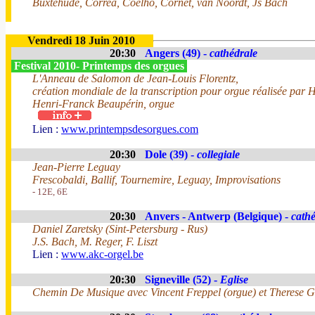
Buxtehude, Correa, Coelho, Cornet, van Noordt, Js Bach
Vendredi 18 Juin 2010
20:30
Angers (49) -
cathédrale
Festival 2010- Printemps des orgues
L'Anneau de Salomon de Jean-Louis Florentz,
création mondiale de la transcription pour orgue réalisée par 
Henri-Franck Beaupérin, orgue
Lien :
www.printempsdesorgues.com
20:30
Dole (39) -
collegiale
Jean-Pierre Leguay
Frescobaldi, Ballif, Tournemire, Leguay, Improvisations
- 12E, 6E
20:30
Anvers - Antwerp (Belgique) -
cathé
Daniel Zaretsky (Sint-Petersburg - Rus)
J.S. Bach, M. Reger, F. Liszt
Lien :
www.akc-orgel.be
20:30
Signeville (52) -
Eglise
Chemin De Musique avec Vincent Freppel (orgue) et Therese Ge