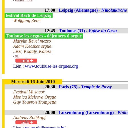
- entrée libre
17:00
Leipzig (Allemagne) -
Nikolaikirche
festival Bach de Leipzig
Wolfgang Zerer
12:45
Toulouse (31) -
Eglise du Gesu
Toulouse les orgues - déjeuners d'orgue
Marylin Revel mezzo
Adam Kecskes orgue
Liszt, Kodaly, Koloss
- 9E
Lien :
www.toulouse-les-orgues.org
Mercredi 16 Juin 2010
20:30
Paris (75) -
Temple de Passy
Festival Musacor
Monica Melcova Orgue
Guy Touvron Trompette
20:00
Luxembourg (Luxembourg) -
Phil
Andreas Rothkopf
Lien :
www.philharmonie.lu/