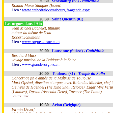
20:30
Strasbourg (68) -
cathédrale
Roland-Marie Stangier (Essen)
Lien :
www.cathedrale-strasbourg.fr/agenda.aspx
20:30
Saint Quentin (01)
Les orgues dans l'Ain
Jean Michel Bachelet, titulaire
autour du thème de l'eau
Robert Schumann
Lien :
www.orgues-aisne.com
20:00
Lausanne (Suisse) -
Cathédrale
Bernhard Marx
voyage musical de la Baltique à la Seine
Lien :
www.grandesorgues.ch
20:00
Toulouse (31) -
Temple du Salin
Concert de fin d'année de la Maîtrise de Toulouse
Mark Opstad, direction et orgue, avec Rolandas Muleika, chef i
Oeuvres de Haendel (The King Shall Rejoice), Elgar (Ave Veru
(Litanies), Opstad (Ascendit Deus), Tavener (The Lamb)
- entrée libre
19:30
Arlon (Belgique)
Firmin Decerf