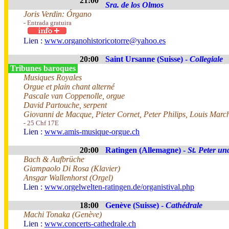
21:00
Sra. de los Olmos
Joris Verdin: Órgano
- Entrada gratuira
Lien :
www.organohistoricotorre@yahoo.es
20:00
Saint Ursanne (Suisse) -
Collegiale
Tribunes baroques
Musiques Royales
Orgue et plain chant alterné
Pascale van Coppenolle, orgue
David Partouche, serpent
Giovanni de Macque, Pieter Cornet, Peter Philips, Louis Mar
- 25 Chf 17E
Lien :
www.amis-musique-orgue.ch
20:00
Ratingen (Allemagne) -
St. Peter un
Bach & Aufbrüche
Giampaolo Di Rosa (Klavier)
Ansgar Wallenhorst (Orgel)
Lien :
www.orgelwelten-ratingen.de/organistival.php
18:00
Genève (Suisse) -
Cathédrale
Machi Tonaka (Genève)
Lien :
www.concerts-cathedrale.ch