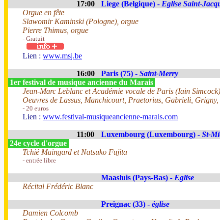
17:00
Liege (Belgique) -
Eglise Saint-Jacq
Orgue en fête
Slawomir Kaminski (Pologne), orgue
Pierre Thimus, orgue
- Gratuit
Lien :
www.msj.be
16:00
Paris (75) -
Saint-Merry
1er festival de musique ancienne du Marais
Jean-Marc Leblanc et Académie vocale de Paris (Iain Simcock
Oeuvres de Lassus, Manchicourt, Praetorius, Gabrieli, Grigny,
- 20 euros
Lien :
www.festival-musiqueancienne-marais.com
11:00
Luxembourg (Luxembourg) -
St-Mi
24e cycle d'orgue
Tchié Maingard et Natsuko Fujita
- entrée libre
Maasluis (Pays-Bas) -
Eglise
Récital Frédéric Blanc
Preignac (33) -
église
Damien Colcomb