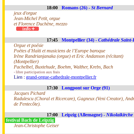
18:00
Romans (26) -
St Bernard
jeux d'orgue
Jean-Michel Petit, orgue
et Florence Duchène, mezzo
17:45
Montpellier (34) -
Cathédrale Saint-
Orgue et poésie
Poètes d’Haïti et musiciens de l’Europe baroque
Irène Randrianjanaka (orgue) et Eric Andanson (récitant)
(Montpellier)
Pachelbel, Buxtehude, Boehm, Walther, Krebs, Bach
- libre participation aux frais
Lien :
grand-orgue-cathedrale-montpellier.fr
17:30
Longpont sur Orge (91)
Jacques Pichard
Radulescu (Choral et Ricercare), Gagneux (Veni Creator), Andr
de Pentecôte).
17:00
Leipzig (Allemagne) -
Nikolaikirche
festival Bach de Leipzig
Jean-Christophe Geiser