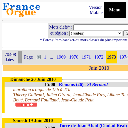
Version
Menu
Mobile
Mots clefs* :
et région :
* Dates (j/mm/aaaa) et/ou mots classés du plus importan
70408
Page
1
...
1969
1970
1971
1972
1973
197
dates
Juin 2010
Dimanche 20 Juin 2010
15:00
Romans (26) -
St Bernard
marathon d'orgue de 15h à 21h
Thierry Guilvard, Julien Girard, Jean-Claude Frey, Liliane Tau
Boué, Bernard Fouilland, Jean-Claude Petit
Samedi 19 Juin 2010
Torre de Juan Abad (Ciudad Real)