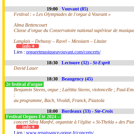
19:00
Vouvant (85)
Festival : « Les Olympiades de l’orgue à Vouvant »
Alma Bettencourt
Classe d’orgue du Conservatoire national supérieur de musique
Langlais – Debussy – Ravel – Messiaen – Litaize
Lien :
orgueetmusiqueavouvant.com/concerts/
18:30
Lectoure (32) -
St-Esprit
David Lauer
18:30
Beaugency (45)
2e festival d'orgue
Benjamin Steens, orgue ; Laëtitia Steens, violoncelle ; Paul-
:
au programme, Bach, Vivaldi, Franck, Piazzola
18:00
Bordeaux (33) -
Ste-Croix
Festival Orgues Été 2024 –
concert Silva Manfré, organiste à l’église « St-Thekla » des Pia
Lien :
www.renaissance-orgue.fr/concerts/