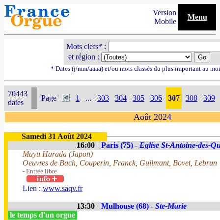
Version
Menu
Mobile
Mots clefs* :
et région :
* Dates (j/mm/aaaa) et/ou mots classés du plus important au mo
70443
Page
1
...
303
304
305
306
307
308
309
dates
Août 2024
Samedi 31 Août 2024
16:00
Paris (75) -
Eglise St-Antoine-des-Qu
Mayu Harada (Japon)
Oeuvres de Bach, Couperin, Franck, Guilmant, Bovet, Lebrun
- Entrée libre
Lien :
www.saqv.fr
13:30
Mulhouse (68) -
Ste-Marie
le temps d'un orgue