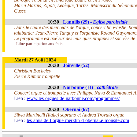
Marin Marais, Zipoli, Lebègue, Torres, Manuscrit du Séminair
Cusco
10:30
Lannilis (29) -
Eglise paroissiale
Dans le cadre des mercredis de l'orgue, concert tin whistle, bo
talabarder Jean-Pierre Tanguy et l'organiste Roland Guyomarc
Le programme est axé sur des musiques profanes et sacrées de B
- Libre participation aux frais
Mardi 27 Août 2024
20:30
Joinville (52)
Christian Bacheley
Pierre Kumor trompette
20:30
Narbonne (11) -
cathédrale
Concert orgue et trompette avec Philippe Nava & Emmanuel A
Lien :
www.les-orgues-de-narbonne.com/programmes/
20:30
Obernai (67)
Silvia Martinelli (Italie) soprano et Andrea Trovato orgue
Lien :
les-amis-de-l-orgue-merklin-d-obernai.e-monsite.com