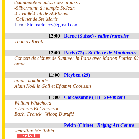
deambulation autour des orgues :
-Silbermann du temple St-Jean
-Cavaillé-Coll de St-Etienne
-Callinet de Ste-Marie
Lien :
Ste.marie.ecv@gmail.com
12:00
Berne (Suisse) -
église française
Thomas Kientz
12:00
Paris (75) -
St-Pierre de Montmartre
Concert de clôture de Summer In Paris avec Marion Pottier, fl
orgue.
11:00
Pleyben (29)
orgue, bombarde
Alain Noël le Gall et Eflamm Caoussin
11:00
Carcassonne (11) -
St-Vincent
William Whitehead
« Danses Et Canons »
Bach, Franck , Widor, Duruflé
Pekin (Chine) -
Beijing Art Centre
Jean-Baptiste Robin