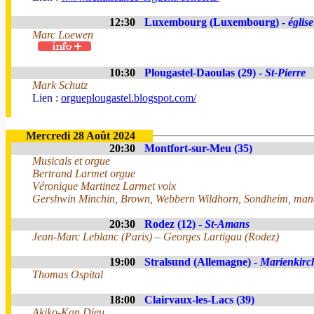
12:30
Luxembourg (Luxembourg) -
églis
Marc Loewen
10:30
Plougastel-Daoulas (29) -
St-Pierre
Mark Schutz
Lien :
orgueplougastel.blogspot.com/
Mercredi 28 Août 2024
20:30
Montfort-sur-Meu (35)
Musicals et orgue
Bertrand Larmet orgue
Véronique Martinez Larmet voix
Gershwin Minchin, Brown, Webbern Wildhorn, Sondheim, man
20:30
Rodez (12) -
St-Amans
Jean-Marc Leblanc (Paris) – Georges Lartigau (Rodez)
19:00
Stralsund (Allemagne) -
Marienkirc
Thomas Ospital
18:00
Clairvaux-les-Lacs (39)
Akiko-Kan Dieu