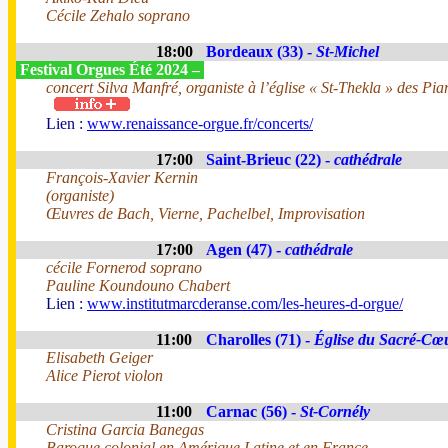
Cécile Zehalo soprano
18:00
Bordeaux (33) -
St-Michel
Festival Orgues Été 2024 –
concert Silva Manfré, organiste à l’église « St-Thekla » des Pia
Lien :
www.renaissance-orgue.fr/concerts/
17:00
Saint-Brieuc (22) -
cathédrale
François-Xavier Kernin
(organiste)
Œuvres de Bach, Vierne, Pachelbel, Improvisation
17:00
Agen (47) -
cathédrale
cécile Fornerod soprano
Pauline Koundouno Chabert
Lien :
www.institutmarcderanse.com/les-heures-d-orgue/
11:00
Charolles (71) -
Église du Sacré-Cœ
Elisabeth Geiger
Alice Pierot violon
11:00
Carnac (56) -
St-Cornély
Cristina Garcia Banegas
Baroque colonial en Amérique Latine et en France