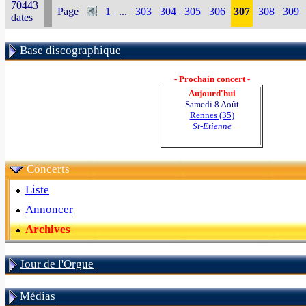
70443
Page
1
...
303
304
305
306
307
308
309
dates
Base discographique
- Prochain concert -
Aujourd'hui
Samedi 8 Août
Rennes (35)
St-Etienne
Concerts
Liste
Annoncer
Archives
Jour de l'Orgue
Médias