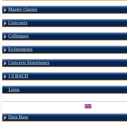
Master classes
Concours
Colloques
Evénements
Concerts historiques
J S BACH
Liens
Data Base