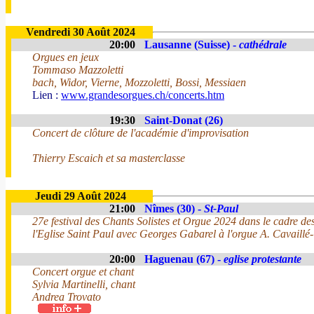
Vendredi 30 Août 2024
20:00
Lausanne (Suisse) -
cathédrale
Orgues en jeux
Tommaso Mazzoletti
bach, Widor, Vierne, Mozzoletti, Bossi, Messiaen
Lien :
www.grandesorgues.ch/concerts.htm
19:30
Saint-Donat (26)
Concert de clôture de l'académie d'improvisation
Thierry Escaich et sa masterclasse
Jeudi 29 Août 2024
21:00
Nîmes (30) -
St-Paul
27e festival des Chants Solistes et Orgue 2024 dans le cadre d
l'Eglise Saint Paul avec Georges Gabarel à l'orgue A. Cavaillé
20:00
Haguenau (67) -
eglise protestante
Concert orgue et chant
Sylvia Martinelli, chant
Andrea Trovato