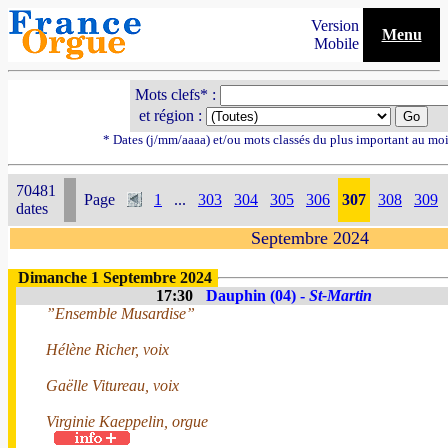
Version
Menu
Mobile
Mots clefs* :
et région :
* Dates (j/mm/aaaa) et/ou mots classés du plus important au mo
70481
Page
1
...
303
304
305
306
307
308
309
dates
Septembre 2024
Dimanche 1 Septembre 2024
17:30
Dauphin (04) -
St-Martin
”Ensemble Musardise”
Hélène Richer, voix
Gaëlle Vitureau, voix
Virginie Kaeppelin, orgue