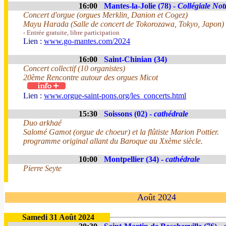
16:00
Mantes-la-Jolie (78) -
Collégiale No
Concert d'orgue (orgues Merklin, Danion et Cogez)
Mayu Harada (Salle de concert de Tokorozawa, Tokyo, Japon)
- Entrée gratuite, libre participation
Lien :
www.go-mantes.com/2024
16:00
Saint-Chinian (34)
Concert collectif (10 organistes)
20ème Rencontre autour des orgues Micot
Lien :
www.orgue-saint-pons.org/les_concerts.html
15:30
Soissons (02) -
cathédrale
Duo arkhaé
Salomé Gamot (orgue de choeur) et la flûtiste Marion Pottier.
programme original allant du Baroque au Xxème siècle.
10:00
Montpellier (34) -
cathédrale
Pierre Seyte
Août 2024
Samedi 31 Août 2024