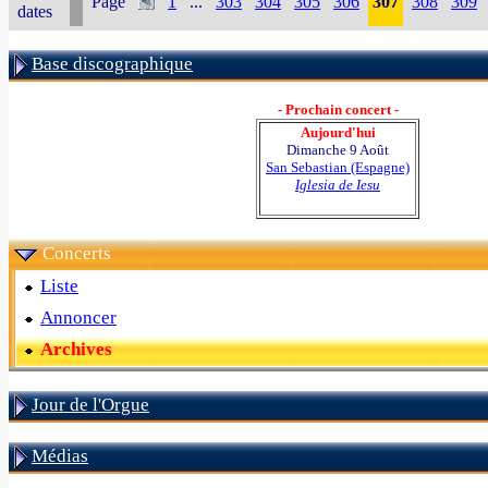
Page
1
...
303
304
305
306
307
308
309
dates
Base discographique
- Prochain concert -
Aujourd'hui
Dimanche 9 Août
San Sebastian (Espagne)
Iglesia de Iesu
Concerts
Liste
Annoncer
Archives
Jour de l'Orgue
Médias