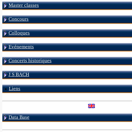
Master classes
Concours
Colloques
Evénements
Concerts historiques
J S BACH
Liens
Data Base