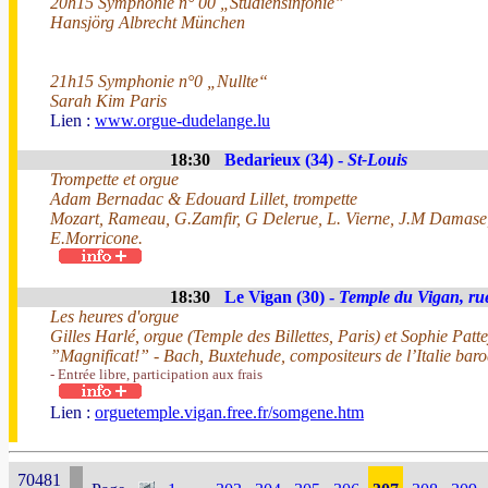
20h15 Symphonie n° 00 „Studiensinfonie”
Hansjörg Albrecht München
21h15 Symphonie n°0 „Nullte“
Sarah Kim Paris
Lien :
www.orgue-dudelange.lu
18:30
Bedarieux (34) -
St-Louis
Trompette et orgue
Adam Bernadac & Edouard Lillet, trompette
Mozart, Rameau, G.Zamfir, G Delerue, L. Vierne, J.M Damase,
E.Morricone.
18:30
Le Vigan (30) -
Temple du Vigan, ru
Les heures d'orgue
Gilles Harlé, orgue (Temple des Billettes, Paris) et Sophie Patt
”Magnificat!” - Bach, Buxtehude, compositeurs de l’Italie bar
- Entrée libre, participation aux frais
Lien :
orguetemple.vigan.free.fr/somgene.htm
70481