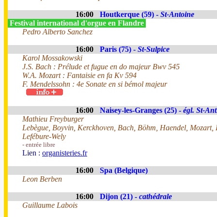
16:00
Houtkerque (59) -
St-Antoine
Festival international d'orgue en Flandre
Pedro Alberto Sanchez
16:00
Paris (75) -
St-Sulpice
Karol Mossakowski
J.S. Bach : Prélude et fugue en do majeur Bwv 545
W.A. Mozart : Fantaisie en fa Kv 594
F. Mendelssohn : 4e Sonate en si bémol majeur
16:00
Naisey-les-Granges (25) -
égl. St-Ant
Mathieu Freyburger
Lebègue, Boyvin, Kerckhoven, Bach, Böhm, Haendel, Mozart, 
Lefébure-Wely
- entrée libre
Lien :
organisteries.fr
16:00
Spa (Belgique)
Leon Berben
16:00
Dijon (21) -
cathédrale
Guillaume Labois