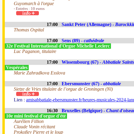
Guyomarch à l'orgue
- Entrées : 10 euros
17:00
Sankt Peter (Allemagne) -
Barockki
Thomas Ospital
17:00
Sens (89) -
cathédrale
32e Festival International d'Orgue Michelle Leclerc
Luc Paganon, titulaire
17:00
Wissembourg (67) -
Abbatiale Saints
Vespérales
Marie Zahradkova Esslova
17:00
Ebersmunster (67) -
abbatiale
Sietze de Vries titulaire de l’orgue de Groningen (Nl)
Lien :
amisabbatiale-ebersmunster.fr/heures-musicales-2024-lan
16:30
Bruxelles (Belgique) -
Chant d'oisea
10e mini festival d'orgue d'été
Aurélien Fillion
Claude Vonin récitant
Prokofiev Pierre et le loup