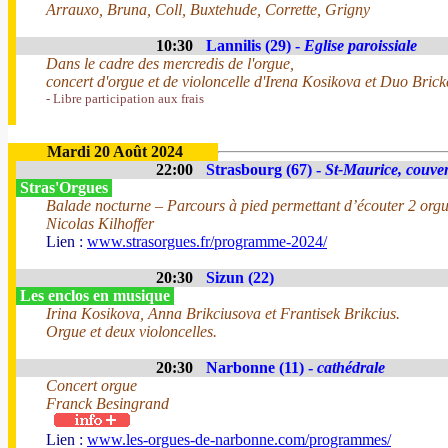
Arrauxo, Bruna, Coll, Buxtehude, Corrette, Grigny
10:30
Lannilis (29) -
Eglise paroissiale
Dans le cadre des mercredis de l'orgue,
concert d'orgue et de violoncelle d'Irena Kosikova et Duo Brick
- Libre participation aux frais
Mardi 20 Août 2024
22:00
Strasbourg (67) -
St-Maurice, couve
Stras'Orgues
Balade nocturne – Parcours à pied permettant d’écouter 2 orgu
Nicolas Kilhoffer
Lien :
www.strasorgues.fr/programme-2024/
20:30
Sizun (22)
Les enclos en musique
Irina Kosikova, Anna Brikciusova et Frantisek Brikcius.
Orgue et deux violoncelles.
20:30
Narbonne (11) -
cathédrale
Concert orgue
Franck Besingrand
Lien :
www.les-orgues-de-narbonne.com/programmes/