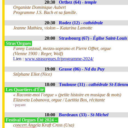
20:30
Orthez (64) -
temple
Organiste Dominique Aubert
Programme J.S. Bach et sa famille.
20:30
Rodez (12) -
cathédrale
Jeanne Mathieu, violon – Katarina Lamotte
20:00
Strasbourg (67) -
Église Saint-Louis 
Stras'Orgues
Fanny Lustaud, mezzo-soprano et Pierre Offret, orgue
(Vienne 1900 : Reger, Wolf)
Lien :
www.strasorgues.fr/programme-2024/
19:00
Grasse (06) -
Nd du Puy
Stéphane Eliot (Nice)
18:00
Toulouse (31) -
cathédrale St-Etienn
Les Quartiers d'Été
« Raconte-moi l’orgue » (petite histoire en musique & mots)
Elizaveta Lobanova, orgue / Laetitia Bos, récitante
- payant
18:00
Bordeaux (33) -
St-Michel
Festival Orgues Été 2024 –
concert Angela Kraft Cross (Usa)