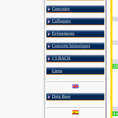
Concours
Colloques
Evénements
Concerts historiques
J S BACH
25
Liens
Data Base
Le