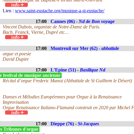
Lien :
www.saint-eustache.org/musique-a-st-eustache/
17:00
Cannes (06) -
Nd de Bon voyage
Vincent Dubois, organiste de Notre-Dame de Paris.
Bach, Franck, Vierne, Dupré etc…
17:00
Montreuil sur Mer (62) -
abbatiale
orgue et poesie
David Dupire
17:00
L'Epine (51) -
Basilique Nd
e festival de musique ancienne
Récital d’orgue Frederic Munoz (Abbatiale de St Guilhem le Désert)
Danses et Mélodies Européennes pour Orgue à la Renaissance
Improvisation
Orgue Renaissance Italiano-Flamand construit en 2020 par Michel 
17:00
Dieppe (76) -
St-Jacques
s Tribunes d'orgue