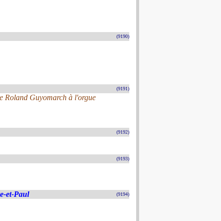
(9190)
(9191)
 de Roland Guyomarch à l'orgue
(9192)
(9193)
re-et-Paul
(9194)