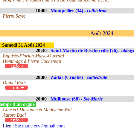
10:00
Montpellier (34) -
cathédrale
Pierre Seyte
Août 2024
Samedi 31 Août 2024
20:30
Saint-Martin de Boscherville (76) -
abbay
Baptiste-Florian Marle-Ouvrard
Hommage à Pierre Cochereau
20:00
Zadar (Croatie) -
cathédrale
Daniel Roth
20:00
Mulhouse (68) -
Ste-Marie
 temps d'un orgue
Concert Marianne et Madeleine Will
Aurore Baal
Lien :
Ste.marie.ecv@gmail.com