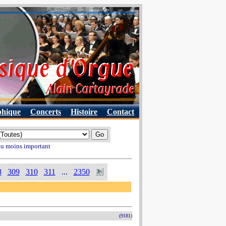
phique
Concerts
Histoire
Contact
 au moins important
8
309
310
311
...
2350
(9181)