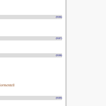
(9186)
(9187)
(9188)
Formenteli
(9189)