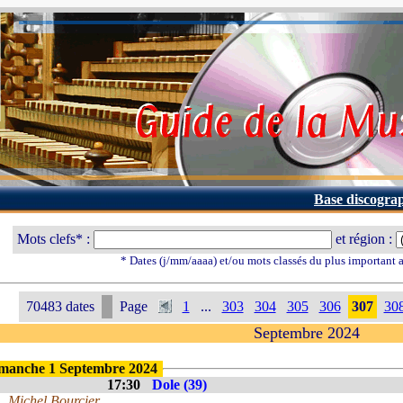
Base discogra
Mots clefs* :
et région :
* Dates (j/mm/aaaa) et/ou mots classés du plus important
70483 dates
Page
1
...
303
304
305
306
307
30
Septembre 2024
manche 1 Septembre 2024
17:30
Dole (39)
Michel Bourcier