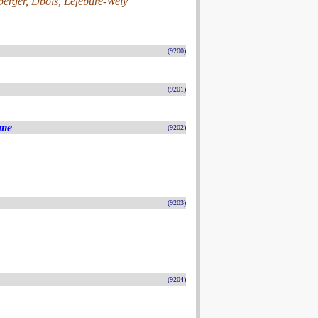
erger, Dbois, Lefébure-Wely
(9200)
(9201)
ame
(9202)
(9203)
(9204)