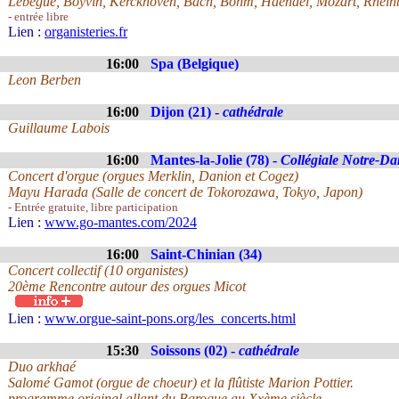
Lebègue, Boyvin, Kerckhoven, Bach, Böhm, Haendel, Mozart, Rheinb
- entrée libre
Lien :
organisteries.fr
16:00
Spa (Belgique)
Leon Berben
16:00
Dijon (21) -
cathédrale
Guillaume Labois
16:00
Mantes-la-Jolie (78) -
Collégiale Notre-D
Concert d'orgue (orgues Merklin, Danion et Cogez)
Mayu Harada (Salle de concert de Tokorozawa, Tokyo, Japon)
- Entrée gratuite, libre participation
Lien :
www.go-mantes.com/2024
16:00
Saint-Chinian (34)
Concert collectif (10 organistes)
20ème Rencontre autour des orgues Micot
Lien :
www.orgue-saint-pons.org/les_concerts.html
15:30
Soissons (02) -
cathédrale
Duo arkhaé
Salomé Gamot (orgue de choeur) et la flûtiste Marion Pottier.
programme original allant du Baroque au Xxème siècle.