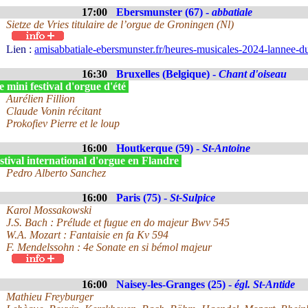
17:00
Ebersmunster (67) -
abbatiale
Sietze de Vries titulaire de l’orgue de Groningen (Nl)
Lien :
amisabbatiale-ebersmunster.fr/heures-musicales-2024-lannee-du
16:30
Bruxelles (Belgique) -
Chant d'oiseau
 mini festival d'orgue d'été
Aurélien Fillion
Claude Vonin récitant
Prokofiev Pierre et le loup
16:00
Houtkerque (59) -
St-Antoine
tival international d'orgue en Flandre
Pedro Alberto Sanchez
16:00
Paris (75) -
St-Sulpice
Karol Mossakowski
J.S. Bach : Prélude et fugue en do majeur Bwv 545
W.A. Mozart : Fantaisie en fa Kv 594
F. Mendelssohn : 4e Sonate en si bémol majeur
16:00
Naisey-les-Granges (25) -
égl. St-Antide
Mathieu Freyburger