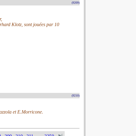
(9209)
r,
rhard Klotz, sont jouées par 10
(9210)
azzola et E.Morricone.