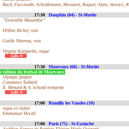
Bach, Foccroulle, Scheidemann, Messiaen, Raquet, Alain, Storace, 
17:30
Dauphin (04) -
St-Martin
”Ensemble Musardise”
Hélène Richer, voix
Gaëlle Vitureau, voix
Virginie Kaeppelin, orgue
17:30
Masevaux (68) -
St-Martin
e édition du festival de Masevaux
Olympic fanfare
Constance Taillard
X. Ménard & A. Schotté trompette
17:00
Rumilly les Vaudes (10)
orgue et violon
Emmanuel Hocdé
17:00
Paris (75) -
St-Eustache
Audition d'orgue de Baptiste-Florian Marle-Ouvrard