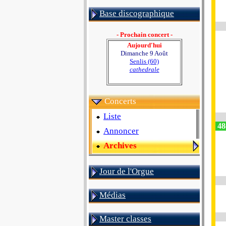
Base discographique
- Prochain concert -
Aujourd'hui
Dimanche 9 Août
Senlis (60)
cathedrale
Concerts
Liste
48
Annoncer
Archives
Jour de l'Orgue
Médias
Master classes