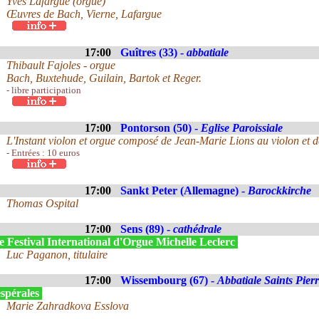
Yves Lafargue (orgue)
Œuvres de Bach, Vierne, Lafargue
17:00
Guîtres (33) -
abbatiale
Thibault Fajoles - orgue
Bach, Buxtehude, Guilain, Bartok et Reger.
- libre participation
17:00
Pontorson (50) -
Eglise Paroissiale
L'Instant violon et orgue composé de Jean-Marie Lions au violon et
- Entrées : 10 euros
17:00
Sankt Peter (Allemagne) -
Barockkirche
Thomas Ospital
17:00
Sens (89) -
cathédrale
 Festival International d'Orgue Michelle Leclerc
Luc Paganon, titulaire
17:00
Wissembourg (67) -
Abbatiale Saints Pier
spérales
Marie Zahradkova Esslova