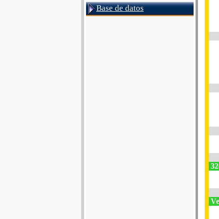
Base de datos
32e
Ve