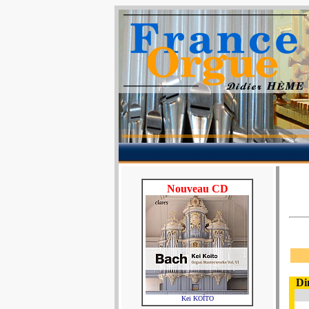
Nouveau CD
Di
Kei KOÏTO