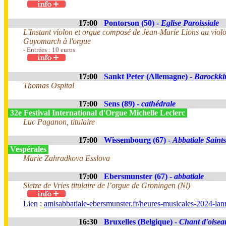
17:00
Pontorson (50) -
Eglise Paroissiale
L'Instant violon et orgue composé de Jean-Marie Lions au viol
Guyomarch à l'orgue
- Entrées : 10 euros
17:00
Sankt Peter (Allemagne) -
Barockki
Thomas Ospital
17:00
Sens (89) -
cathédrale
32e Festival International d'Orgue Michelle Leclerc
Luc Paganon, titulaire
17:00
Wissembourg (67) -
Abbatiale Saints
Vespérales
Marie Zahradkova Esslova
17:00
Ebersmunster (67) -
abbatiale
Sietze de Vries titulaire de l’orgue de Groningen (Nl)
Lien :
amisabbatiale-ebersmunster.fr/heures-musicales-2024-lan
16:30
Bruxelles (Belgique) -
Chant d'oisea