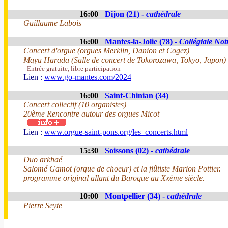
16:00
Dijon (21) -
cathédrale
Guillaume Labois
16:00
Mantes-la-Jolie (78) -
Collégiale No
Concert d'orgue (orgues Merklin, Danion et Cogez)
Mayu Harada (Salle de concert de Tokorozawa, Tokyo, Japon)
- Entrée gratuite, libre participation
Lien :
www.go-mantes.com/2024
16:00
Saint-Chinian (34)
Concert collectif (10 organistes)
20ème Rencontre autour des orgues Micot
Lien :
www.orgue-saint-pons.org/les_concerts.html
15:30
Soissons (02) -
cathédrale
Duo arkhaé
Salomé Gamot (orgue de choeur) et la flûtiste Marion Pottier.
programme original allant du Baroque au Xxème siècle.
10:00
Montpellier (34) -
cathédrale
Pierre Seyte