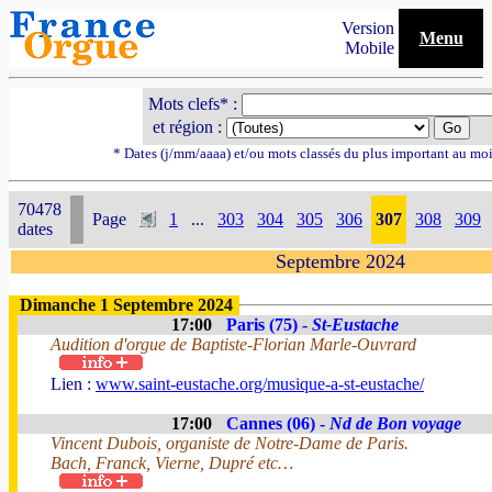
Version
Menu
Mobile
Mots clefs* :
et région :
* Dates (j/mm/aaaa) et/ou mots classés du plus important au mo
70478
Page
1
...
303
304
305
306
307
308
309
dates
Septembre 2024
Dimanche 1 Septembre 2024
17:00
Paris (75) -
St-Eustache
Audition d'orgue de Baptiste-Florian Marle-Ouvrard
Lien :
www.saint-eustache.org/musique-a-st-eustache/
17:00
Cannes (06) -
Nd de Bon voyage
Vincent Dubois, organiste de Notre-Dame de Paris.
Bach, Franck, Vierne, Dupré etc…