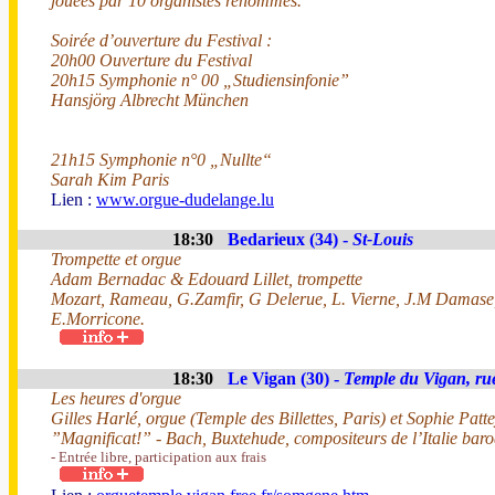
jouées par 10 organistes renommés.
Soirée d’ouverture du Festival :
20h00 Ouverture du Festival
20h15 Symphonie n° 00 „Studiensinfonie”
Hansjörg Albrecht München
21h15 Symphonie n°0 „Nullte“
Sarah Kim Paris
Lien :
www.orgue-dudelange.lu
18:30
Bedarieux (34) -
St-Louis
Trompette et orgue
Adam Bernadac & Edouard Lillet, trompette
Mozart, Rameau, G.Zamfir, G Delerue, L. Vierne, J.M Damase,
E.Morricone.
18:30
Le Vigan (30) -
Temple du Vigan, ru
Les heures d'orgue
Gilles Harlé, orgue (Temple des Billettes, Paris) et Sophie Patt
”Magnificat!” - Bach, Buxtehude, compositeurs de l’Italie bar
- Entrée libre, participation aux frais