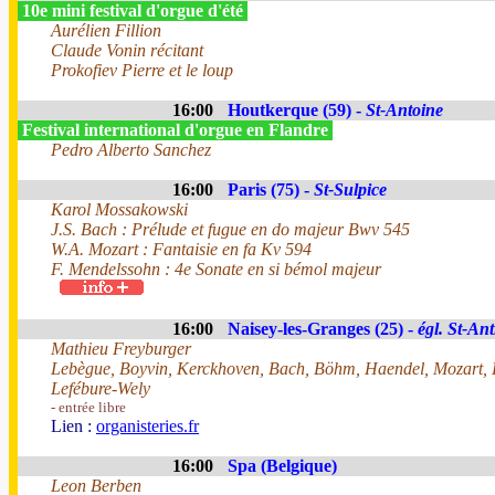
10e mini festival d'orgue d'été
Aurélien Fillion
Claude Vonin récitant
Prokofiev Pierre et le loup
16:00
Houtkerque (59) -
St-Antoine
Festival international d'orgue en Flandre
Pedro Alberto Sanchez
16:00
Paris (75) -
St-Sulpice
Karol Mossakowski
J.S. Bach : Prélude et fugue en do majeur Bwv 545
W.A. Mozart : Fantaisie en fa Kv 594
F. Mendelssohn : 4e Sonate en si bémol majeur
16:00
Naisey-les-Granges (25) -
égl. St-Ant
Mathieu Freyburger
Lebègue, Boyvin, Kerckhoven, Bach, Böhm, Haendel, Mozart, 
Lefébure-Wely
- entrée libre
Lien :
organisteries.fr
16:00
Spa (Belgique)
Leon Berben