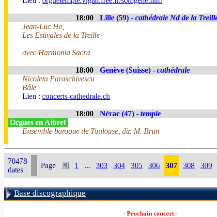
Lien :
orguetemple.vigan.free.fr/somgene.htm
18:00
Lille (59) -
cathédrale Nd de la Treill
Jean-Luc Ho,
Les Estivales de la Treille
avec Harmonia Sacra
18:00
Genève (Suisse) -
cathédrale
Nicoleta Paraschivescu
Bâle
Lien :
concerts-cathedrale.ch
18:00
Nérac (47) -
temple
Orgues en Albret
Ensemble baroque de Toulouse, dir. M. Brun
70478
Page
1
...
303
304
305
306
307
308
309
dates
Base discographique
- Prochain concert -