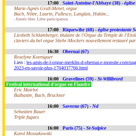
17:00
Saint-Antoine-l'Abbaye (38) -
église
Marie-Agnès Grall-Menet, orgue
Bach, Nôtre, Laurin, Pallesco, Langlais, Hakim...
- Entrée libre. Libre participation.
17:00
Riquewihr (68) -
église protestante 
Liesbeth Schlumberger, titulaire de l’Orgue du Temple de l’Etoi
claviers du bel orgue Stiehr-Mockers nouvellement restauré pa
16:30
Obernai (67)
Roselyne Koeniguer
Lien :
les-amis-de-l-orgue-merklin-d-obernai.e-monsite.com/pag
2023-en-savoir-plus-1704037766.html
16:00
Gravelines (59) -
St-Willibrord
Festival international d'orgue en Flandre
Eric Mairlot
Balbastre, Bach, Bruckner
16:00
Saverne (67) -
Nd
Sebastien Bauer
Triple fugues
16:00
Paris (75) -
St-Sulpice
Karol Mossakowski