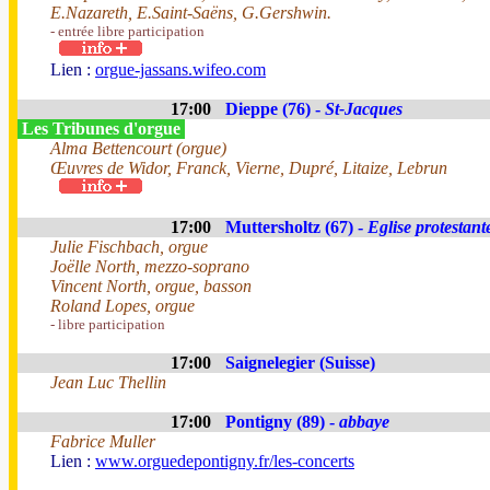
E.Nazareth, E.Saint-Saëns, G.Gershwin.
- entrée libre participation
Lien :
orgue-jassans.wifeo.com
17:00
Dieppe (76) -
St-Jacques
Les Tribunes d'orgue
Alma Bettencourt (orgue)
Œuvres de Widor, Franck, Vierne, Dupré, Litaize, Lebrun
17:00
Muttersholtz (67) -
Eglise protestant
Julie Fischbach, orgue
Joëlle North, mezzo-soprano
Vincent North, orgue, basson
Roland Lopes, orgue
- libre participation
17:00
Saignelegier (Suisse)
Jean Luc Thellin
17:00
Pontigny (89) -
abbaye
Fabrice Muller
Lien :
www.orguedepontigny.fr/les-concerts