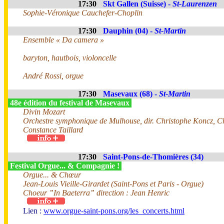
17:30
Skt Gallen (Suisse) -
St-Laurenzen
Sophie-Véronique Cauchefer-Choplin
17:30
Dauphin (04) -
St-Martin
Ensemble « Da camera »
baryton, hautbois, violoncelle
André Rossi, orgue
17:30
Masevaux (68) -
St-Martin
48e édition du festival de Masevaux
Divin Mozart
Orchestre symphonique de Mulhouse, dir. Christophe Koncz, 
Constance Taillard
17:30
Saint-Pons-de-Thomières (34)
Festival Orgue... & Compagnie !
Orgue... & Chœur
Jean-Louis Vieille-Girardet (Saint-Pons et Paris - Orgue)
Choeur ”In Baeterra” direction : Jean Henric
Lien :
www.orgue-saint-pons.org/les_concerts.html