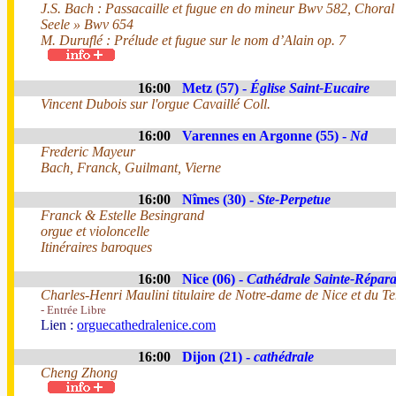
J.S. Bach : Passacaille et fugue en do mineur Bwv 582, Choral
Seele » Bwv 654
M. Duruflé : Prélude et fugue sur le nom d’Alain op. 7
16:00
Metz (57) -
Église Saint-Eucaire
Vincent Dubois sur l'orgue Cavaillé Coll.
16:00
Varennes en Argonne (55) -
Nd
Frederic Mayeur
Bach, Franck, Guilmant, Vierne
16:00
Nîmes (30) -
Ste-Perpetue
Franck & Estelle Besingrand
orgue et violoncelle
Itinéraires baroques
16:00
Nice (06) -
Cathédrale Sainte-Répara
Charles-Henri Maulini titulaire de Notre-dame de Nice et du T
- Entrée Libre
Lien :
orguecathedralenice.com
16:00
Dijon (21) -
cathédrale
Cheng Zhong