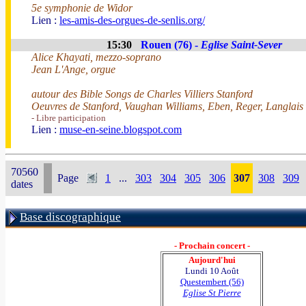
5e symphonie de Widor
Lien :
les-amis-des-orgues-de-senlis.org/
15:30
Rouen (76) -
Eglise Saint-Sever
Alice Khayati, mezzo-soprano
Jean L'Ange, orgue
autour des Bible Songs de Charles Villiers Stanford
Oeuvres de Stanford, Vaughan Williams, Eben, Reger, Langlais
- Libre participation
Lien :
muse-en-seine.blogspot.com
70560
Page
1
...
303
304
305
306
307
308
309
dates
Base discographique
- Prochain concert -
Aujourd'hui
Lundi 10 Août
Questembert (56)
Eglise St Pierre