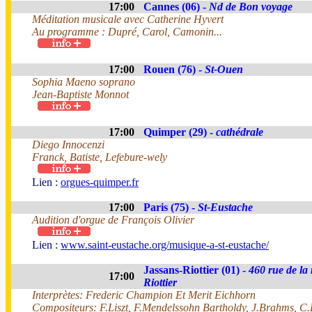
17:00
Cannes (06) -
Nd de Bon voyage
Méditation musicale avec Catherine Hyvert
Au programme : Dupré, Carol, Camonin...
17:00
Rouen (76) -
St-Ouen
Sophia Maeno soprano
Jean-Baptiste Monnot
17:00
Quimper (29) -
cathédrale
Diego Innocenzi
Franck, Batiste, Lefebure-wely
Lien :
orgues-quimper.fr
17:00
Paris (75) -
St-Eustache
Audition d'orgue de François Olivier
Lien :
www.saint-eustache.org/musique-a-st-eustache/
Jassans-Riottier (01) -
460 rue de la
17:00
Riottier
Interprètes: Frederic Champion Et Merit Eichhorn
Compositeurs: F.Liszt, F.Mendelssohn Bartholdy, J.Brahms, C.