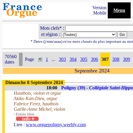
Version
Menu
Mobile
Mots clefs* :
et région :
* Dates (j/mm/aaaa) et/ou mots classés du plus important au mo
70560
Page
1
...
303
304
305
306
307
308
309
dates
Septembre 2024
Dimanche 8 Septembre 2024
18:00
Poligny (39) -
Collégiale Saint-Hippo
Hautbois, violon et orgue
Akiko Kan-Dieu, orgue
Fabrice Ferez, hautbois
Gaëlle-Anne Michel, violon
- Entrée libre
Lien :
www.orguepoligny.weebly.com