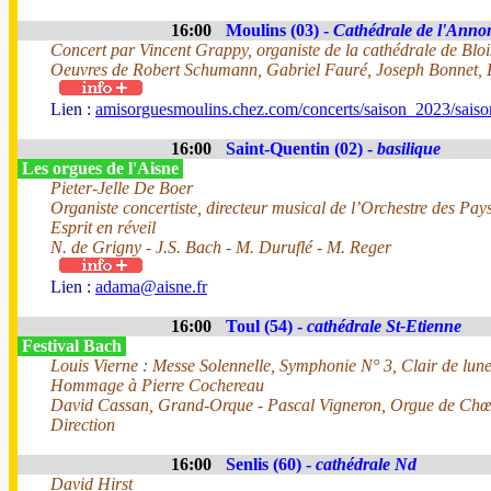
16:00
Moulins (03) -
Cathédrale de l'Anno
Concert par Vincent Grappy, organiste de la cathédrale de Bloi
Oeuvres de Robert Schumann, Gabriel Fauré, Joseph Bonnet,
Lien :
amisorguesmoulins.chez.com/concerts/saison_2023/sais
16:00
Saint-Quentin (02) -
basilique
Les orgues de l'Aisne
Pieter-Jelle De Boer
Organiste concertiste, directeur musical de l’Orchestre des Pay
Esprit en réveil
N. de Grigny - J.S. Bach - M. Duruflé - M. Reger
Lien :
adama@aisne.fr
16:00
Toul (54) -
cathédrale St-Etienne
Festival Bach
Louis Vierne : Messe Solennelle, Symphonie N° 3, Clair de lune
Hommage à Pierre Cochereau
David Cassan, Grand-Orque - Pascal Vigneron, Orgue de Ch
Direction
16:00
Senlis (60) -
cathédrale Nd
David Hirst