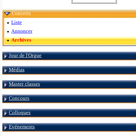
Concerts
Liste
Annoncer
Archives
Jour de l'Orgue
Médias
Master classes
Concours
Colloques
Evénements