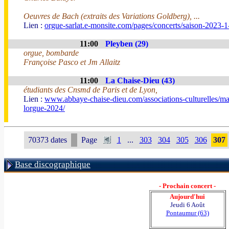
Oeuvres de Bach (extraits des Variations Goldberg), ...
Lien :
orgue-sarlat.e-monsite.com/pages/concerts/saison-2023
11:00
Pleyben (29)
orgue, bombarde
Françoise Pasco et Jm Allaitz
11:00
La Chaise-Dieu (43)
étudiants des Cnsmd de Paris et de Lyon,
Lien :
www.abbaye-chaise-dieu.com/associations-culturelles/ma
lorgue-2024/
70373 dates
Page
1
...
303
304
305
306
307
Base discographique
- Prochain concert -
Aujourd'hui
Jeudi 6 Août
Pontaumur (63)