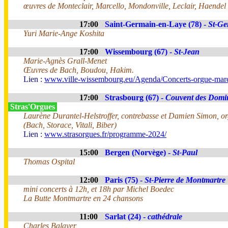
œuvres de Monteclair, Marcello, Mondonville, Leclair, Haendel
17:00
Saint-Germain-en-Laye (78) -
St-Ge
Yuri Marie-Ange Koshita
17:00
Wissembourg (67) -
St-Jean
Marie-Agnès Grall-Menet
Œuvres de Bach, Boudou, Hakim.
Lien :
www.ville-wissembourg.eu/Agenda/Concerts-orgue-mar
17:00
Strasbourg (67) -
Couvent des Domi
Stras'Orgues
Laurène Durantel-Helstroffer, contrebasse et Damien Simon, o
(Bach, Storace, Vitali, Biber)
Lien :
www.strasorgues.fr/programme-2024/
15:00
Bergen (Norvège) -
St-Paul
Thomas Ospital
12:00
Paris (75) -
St-Pierre de Montmartre
mini concerts à 12h, et 18h par Michel Boedec
La Butte Montmartre en 24 chansons
11:00
Sarlat (24) -
cathédrale
Charles Balayer