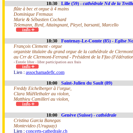
18:30
Lille (59) -
cathédrale Nd de la Treill
flûte à bec et orgue à 4 mains
Dominique Fremaux
Marie & Sébastien Cochard
Telemann, Byrd, Attaingnant, Pleyel, barsanti, Marcello
18:30
Fontenay-Le-Comte (85) -
Eglise N
François Clement - orgue
organiste titulaire du grand orgue de la cathédrale de Clermon
au Crr de Clermont-Ferrand - Président de la Ffao (Fédérati
- Entrée libre - libre participation aux frais
Lien :
assochamadeflc.com
18:00
Saint-Julien du Sault (89)
Freddy Eichelberger à l’orgue,
Clara MüHlethaler au violon,
Matthieu Camilleri au violon,
18:00
Genève (Suisse) -
cathédrale
Cristina Garcia Banegas
Montevideo (Uruguay)
Lien :
concerts-cathedrale.ch