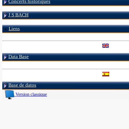
Concerts historiques
J S BACH
Liens
Data Base
Base de datos
Version classique