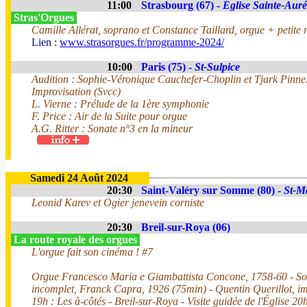
11:00
Strasbourg (67) -
Église Sainte-Auré
Stras'Orgues
Camille Allérat, soprano et Constance Taillard, orgue + petite r
Lien :
www.strasorgues.fr/programme-2024/
10:00
Paris (75) -
St-Sulpice
Audition : Sophie-Véronique Cauchefer-Choplin et Tjark Pinne
Improvisation (Svcc)
L. Vierne : Prélude de la 1ère symphonie
F. Price : Air de la Suite pour orgue
A.G. Ritter : Sonate n°3 en la mineur
Samedi 24 Août 2024
20:30
Saint-Valéry sur Somme (80) -
St-M
Leonid Karev et Ogier jenevein corniste
20:30
Breil-sur-Roya (06)
La route royale des orgues
L'orgue fait son cinéma ! #7
Orgue Francesco Maria e Giambattista Concone, 1758-60 - Soir
incomplet, Franck Capra, 1926 (75min) - Quentin Querillot, im
19h : Les à-côtés - Breil-sur-Roya - Visite guidée de l'Église 20