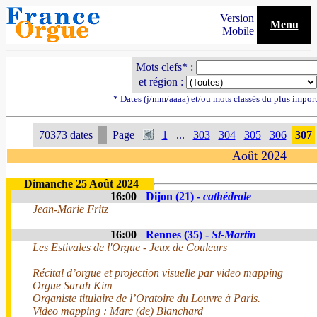
Version
Menu
Mobile
Mots clefs* :
et région :
* Dates (j/mm/aaaa) et/ou mots classés du plus impor
70373 dates
Page
1
...
303
304
305
306
307
Août 2024
Dimanche 25 Août 2024
16:00
Dijon (21) -
cathédrale
Jean-Marie Fritz
16:00
Rennes (35) -
St-Martin
Les Estivales de l'Orgue - Jeux de Couleurs
Récital d’orgue et projection visuelle par video mapping
Orgue Sarah Kim
Organiste titulaire de l’Oratoire du Louvre à Paris.
Video mapping : Marc (de) Blanchard