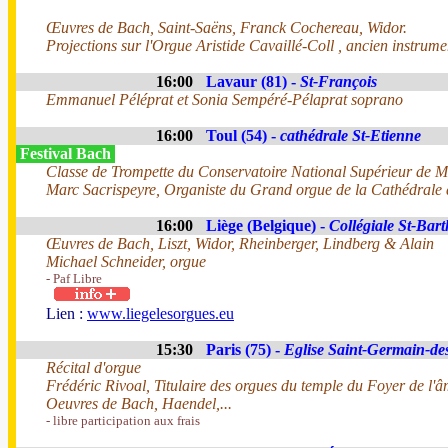
Œuvres de Bach, Saint-Saëns, Franck Cochereau, Widor.
Projections sur l'Orgue Aristide Cavaillé-Coll , ancien instrum
16:00
Lavaur (81) -
St-François
Emmanuel Péléprat et Sonia Sempéré-Pélaprat soprano
16:00
Toul (54) -
cathédrale St-Etienne
Festival Bach
Classe de Trompette du Conservatoire National Supérieur de 
Marc Sacrispeyre, Organiste du Grand orgue de la Cathédrale 
16:00
Liège (Belgique) -
Collégiale St-Bar
Œuvres de Bach, Liszt, Widor, Rheinberger, Lindberg & Alain
Michael Schneider, orgue
- Paf Libre
Lien :
www.liegelesorgues.eu
15:30
Paris (75) -
Eglise Saint-Germain-de
Récital d'orgue
Frédéric Rivoal, Titulaire des orgues du temple du Foyer de l'â
Oeuvres de Bach, Haendel,...
- libre participation aux frais