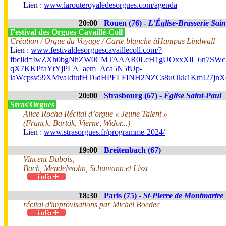
Lien :
www.larouteroyaledesorgues.com/agenda
20:00
Rouen (76) -
L'Église-Brasserie Sain
Festival des Orgues Cavaillé-Coll
Création / Orgue du Voyage / Carte blanche àHampus Lindwall
Lien :
www.festivaldesorguescavaillecoll.com/?
fbclid=IwZXh0bgNhZW0CMTAAAR0LcH1gUOxxXlI_6n7SWc2
qX7KKPfaYtYjPLA_aem_Aca5N5fUp-
iaWcpsv59XMvaIdtufHT6dHPELFINH2NZCs8uOkk1KmI27j
20:00
Strasbourg (67) -
Église Saint-Paul
Stras'Orgues
Alice Rocha Récital d’orgue « Jeune Talent »
(Franck, Bartók, Vierne, Widor...)
Lien :
www.strasorgues.fr/programme-2024/
19:00
Breitenbach (67)
Vincent Dubois,
Bach, Mendelssohn, Schumann et Liszt
18:30
Paris (75) -
St-Pierre de Montmartre
récital d'improvisations par Michel Boedec