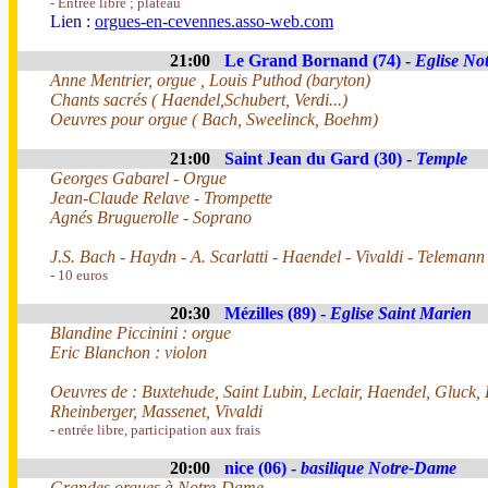
- Entrée libre ; plateau
Lien :
orgues-en-cevennes.asso-web.com
21:00
Le Grand Bornand (74) -
Eglise No
Anne Mentrier, orgue , Louis Puthod (baryton)
Chants sacrés ( Haendel,Schubert, Verdi...)
Oeuvres pour orgue ( Bach, Sweelinck, Boehm)
21:00
Saint Jean du Gard (30) -
Temple
Georges Gabarel - Orgue
Jean-Claude Relave - Trompette
Agnés Bruguerolle - Soprano
J.S. Bach - Haydn - A. Scarlatti - Haendel - Vivaldi - Telemann
- 10 euros
20:30
Mézilles (89) -
Eglise Saint Marien
Blandine Piccinini : orgue
Eric Blanchon : violon
Oeuvres de : Buxtehude, Saint Lubin, Leclair, Haendel, Gluck,
Rheinberger, Massenet, Vivaldi
- entrée libre, participation aux frais
20:00
nice (06) -
basilique Notre-Dame
Grandes orgues à Notre-Dame