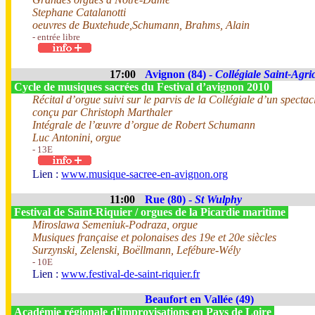
Stephane Catalanotti
oeuvres de Buxtehude,Schumann, Brahms, Alain
- entrée libre
17:00
Avignon (84) -
Collégiale Saint-Agri
Cycle de musiques sacrées du Festival d’avignon 2010
Récital d’orgue suivi sur le parvis de la Collégiale d’un specta
conçu par Christoph Marthaler
Intégrale de l’œuvre d’orgue de Robert Schumann
Luc Antonini, orgue
- 13E
Lien :
www.musique-sacree-en-avignon.org
11:00
Rue (80) -
St Wulphy
Festival de Saint-Riquier / orgues de la Picardie maritime
Miroslawa Semeniuk-Podraza, orgue
Musiques française et polonaises des 19e et 20e siècles
Surzynski, Zelenski, Boëllmann, Lefébure-Wély
- 10E
Lien :
www.festival-de-saint-riquier.fr
Beaufort en Vallée (49)
Académie régionale d'improvisations en Pays de Loire