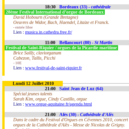
18:30
Bordeaux (33) -
cathédrale
28ème Festival International d’orgue de Bordeaux
David Hobourn (Grande Bretagne)
Oeuvres de Widor, Bach, Haendel, Litaize et Franck.
- entrée libre
Lien :
musica.in.cathedra.free.fr/
11:00
Bellancourt (80) -
St Martin
Festival de Saint-Riquier / orgues de la Picardie maritime
Brice Sailly, claviorganum
Cabezon, Tallis, Picchi
- 10E
Lien :
www.festival-de-saint-riquier.fr
Lundi 12 Juillet 2010
21:00
Saint Jean de Luz (64)
Spécial jeunes talents
Sarah Kim, orgue, Cindy Castillo, orgue
Lien :
www.orgue-aquitaine.fr/agenda.html
21:00
Alès (30) -
Cathédrale d'Alès
Dans le cadre du Festival d'Orgues en Cévennes 2010, concert
orgues de la Cathédrale d'Alès - Messe de Nicolas de Grigny.