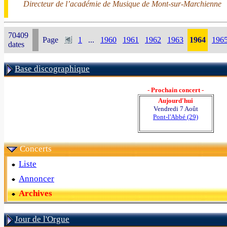
Directeur de l’académie de Musique de Mont-sur-Marchienne
70409
Page
1
...
1960
1961
1962
1963
1964
196
dates
Base discographique
- Prochain concert -
Aujourd'hui
Vendredi 7 Août
Pont-l'Abbé (29)
Concerts
Liste
Annoncer
Archives
Jour de l'Orgue