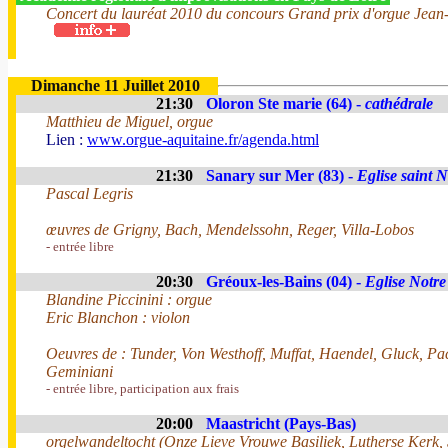
Concert du lauréat 2010 du concours Grand prix d'orgue Jean-
Dimanche 11 Juillet 2010
21:30
Oloron Ste marie (64) -
cathédrale
Matthieu de Miguel, orgue
Lien :
www.orgue-aquitaine.fr/agenda.html
21:30
Sanary sur Mer (83) -
Eglise saint N
Pascal Legris
œuvres de Grigny, Bach, Mendelssohn, Reger, Villa-Lobos
- entrée libre
20:30
Gréoux-les-Bains (04) -
Eglise Notr
Blandine Piccinini : orgue
Eric Blanchon : violon
Oeuvres de : Tunder, Von Westhoff, Muffat, Haendel, Gluck, Pach
Geminiani
- entrée libre, participation aux frais
20:00
Maastricht (Pays-Bas)
orgelwandeltocht (Onze Lieve Vrouwe Basiliek, Lutherse Kerk, 