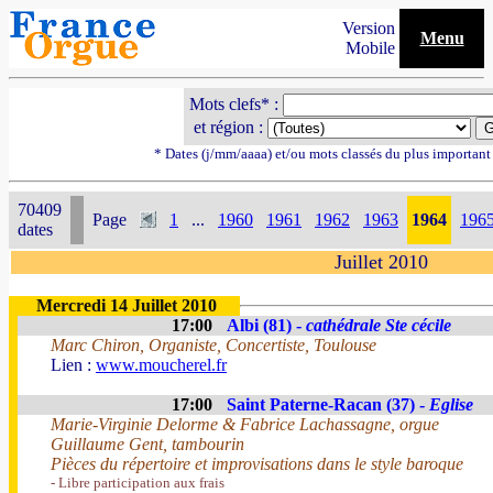
Version
Menu
Mobile
Mots clefs* :
et région :
* Dates (j/mm/aaaa) et/ou mots classés du plus importan
70409
Page
1
...
1960
1961
1962
1963
1964
196
dates
Juillet 2010
Mercredi 14 Juillet 2010
17:00
Albi (81) -
cathédrale Ste cécile
Marc Chiron, Organiste, Concertiste, Toulouse
Lien :
www.moucherel.fr
17:00
Saint Paterne-Racan (37) -
Eglise
Marie-Virginie Delorme & Fabrice Lachassagne, orgue
Guillaume Gent, tambourin
Pièces du répertoire et improvisations dans le style baroque
- Libre participation aux frais