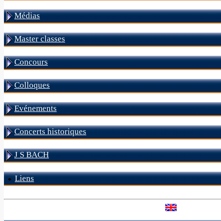
Médias
Master classes
Concours
Colloques
Evénements
Concerts historiques
J S BACH
Liens