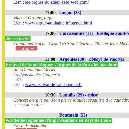
Lien :
les-orgues-du-soleil.asso-web.com/
17:00
langon (33)
Vincent Grappy, orgue
Lien :
www.orgue-aquitaine.fr/agenda.html
17:00
Carcassonne (11) -
Basilique Saint-
26e estivales
Emmanuel Hocde, Grand Prix de Chartres 2002, et Jean-Miche
11:00
Argoules (80) -
abbaye de Valoires
Festival de Saint-Riquier / orgues de la Picardie maritime
Ann Dominique Merlet
La dynastie des Couperin
- 10E
Lien :
www.festival-de-saint-riquier.fr
10:30
Lannilis (29) -
église
Concert d'orgue par Jean pierre Maudet organiste à la cathédr
- libre participation
Pontmain (53)
Académie régionale d'improvisations en Pays de Loire
Pierre Pincemaille