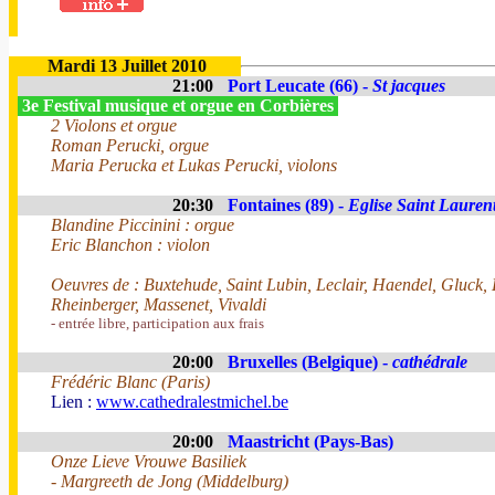
Mardi 13 Juillet 2010
21:00
Port Leucate (66) -
St jacques
3e Festival musique et orgue en Corbières
2 Violons et orgue
Roman Perucki, orgue
Maria Perucka et Lukas Perucki, violons
20:30
Fontaines (89) -
Eglise Saint Lauren
Blandine Piccinini : orgue
Eric Blanchon : violon
Oeuvres de : Buxtehude, Saint Lubin, Leclair, Haendel, Gluck,
Rheinberger, Massenet, Vivaldi
- entrée libre, participation aux frais
20:00
Bruxelles (Belgique) -
cathédrale
Frédéric Blanc (Paris)
Lien :
www.cathedralestmichel.be
20:00
Maastricht (Pays-Bas)
Onze Lieve Vrouwe Basiliek
- Margreeth de Jong (Middelburg)