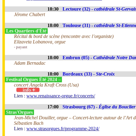
18:30
Lectoure (32) -
cathédrale St-Gervai
Jérome Chabert
18:00
Toulouse (31) -
cathédrale St-Etienn
Les Quartiers d'Été
Récital & bord de scène (rencontre avec l’organiste)
Elizaveta Lobanova, orgue
- payant
18:00
Embrun (05) -
Cathédrale Notre Da
Adam Bernadac
18:00
Bordeaux (33) -
Ste-Croix
Festival Orgues Été 2024 –
concert Angela Kraft Cross (Usa)
Lien :
www.renaissance-orgue.fr/concerts/
17:00
Strasbourg (67) -
Église du Bouclier
Stras'Orgues
Jean-Michel Douiller, orgue – Concert-lecture autour de l’Art d
Sébastien Bach
Lien :
www.strasorgues.fr/programme-2024/