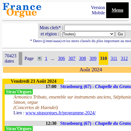
Version
Menu
Mobile
Mots clefs* :
et région :
* Dates (j/mm/aaaa) et/ou mots classés du plus important au mo
70423
Page
1
...
306
307
308
309
310
311
312
dates
Août 2024
Vendredi 23 Août 2024
17:00
Strasbourg (67) -
Chapelle du Gran
Stras'Orgues
Armonico Tributo, ensemble sur instruments anciens, Stéphanie 
Simon, orgue
(Concertos de Haendel)
Lien :
www.strasorgues.fr/programme-2024/
12:30
Strasbourg (67) -
Chapelle du Gran
Stras'Orgues