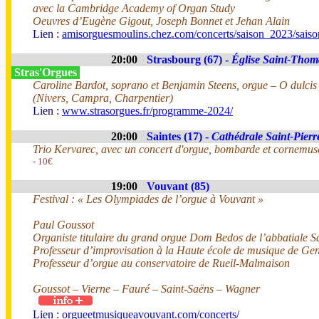
avec la Cambridge Academy of Organ Study
Oeuvres d’Eugène Gigout, Joseph Bonnet et Jehan Alain
Lien :
amisorguesmoulins.chez.com/concerts/saison_2023/sais
20:00
Strasbourg (67) -
Église Saint-Thom
Stras'Orgues
Caroline Bardot, soprano et Benjamin Steens, orgue – O dulcis
(Nivers, Campra, Charpentier)
Lien :
www.strasorgues.fr/programme-2024/
20:00
Saintes (17) -
Cathédrale Saint-Pierr
Trio Kervarec, avec un concert d'orgue, bombarde et cornemus
- 10€
19:00
Vouvant (85)
Festival : « Les Olympiades de l’orgue à Vouvant »
Paul Goussot
Organiste titulaire du grand orgue Dom Bedos de l’abbatiale S
Professeur d’improvisation à la Haute école de musique de Ge
Professeur d’orgue au conservatoire de Rueil-Malmaison
Goussot – Vierne – Fauré – Saint-Saëns – Wagner
Lien :
orgueetmusiqueavouvant.com/concerts/