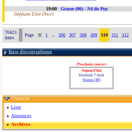
19:00
Grasse (06) -
Nd du Puy
Stéphane Eliot (Nice)
70423
Page
1
...
306
307
308
309
310
311
312
dates
Base discographique
- Prochain concert -
Aujourd'hui
Vendredi 7 Août
Voiron (38)
Concerts
Liste
Annoncer
Archives