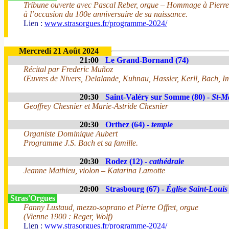
Tribune ouverte avec Pascal Reber, orgue – Hommage à Pierr
à l’occasion du 100e anniversaire de sa naissance.
Lien :
www.strasorgues.fr/programme-2024/
Mercredi 21 Août 2024
21:00
Le Grand-Bornand (74)
Récital par Frederic Muñoz
Œuvres de Nivers, Delalande, Kuhnau, Hassler, Kerll, Bach, I
20:30
Saint-Valéry sur Somme (80) -
St-M
Geoffrey Chesnier et Marie-Astride Chesnier
20:30
Orthez (64) -
temple
Organiste Dominique Aubert
Programme J.S. Bach et sa famille.
20:30
Rodez (12) -
cathédrale
Jeanne Mathieu, violon – Katarina Lamotte
20:00
Strasbourg (67) -
Église Saint-Louis 
Stras'Orgues
Fanny Lustaud, mezzo-soprano et Pierre Offret, orgue
(Vienne 1900 : Reger, Wolf)
Lien :
www.strasorgues.fr/programme-2024/