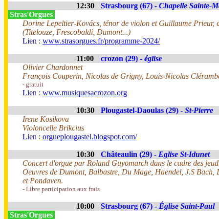
12:30
Strasbourg (67) -
Chapelle Sainte-M
Stras'Orgues
Dorine Lepeltier-Kovács, ténor de violon et Guillaume Prieur, 
(Titelouze, Frescobaldi, Dumont...)
Lien :
www.strasorgues.fr/programme-2024/
11:00
crozon (29) -
église
Olivier Chardonnet
François Couperin, Nicolas de Grigny, Louis-Nicolas Cléramba
- gratuit
Lien :
www.musiquesacrozon.org
10:30
Plougastel-Daoulas (29) -
St-Pierre
Irene Kosikova
Violoncelle Brikcius
Lien :
orgueplougastel.blogspot.com/
10:30
Châteaulin (29) -
Eglise St-Idunet
Concert d'orgue par Roland Guyomarch dans le cadre des jeudis
Oeuvres de Dumont, Balbastre, Du Mage, Haendel, J.S Bach, D
et Pondaven.
- Libre participation aux frais
10:00
Strasbourg (67) -
Église Saint-Paul
Stras'Orgues