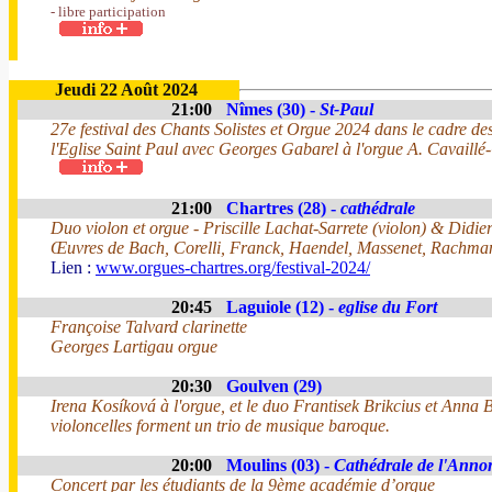
- libre participation
Jeudi 22 Août 2024
21:00
Nîmes (30) -
St-Paul
27e festival des Chants Solistes et Orgue 2024 dans le cadre d
l'Eglise Saint Paul avec Georges Gabarel à l'orgue A. Cavaillé
21:00
Chartres (28) -
cathédrale
Duo violon et orgue - Priscille Lachat-Sarrete (violon) & Didie
Œuvres de Bach, Corelli, Franck, Haendel, Massenet, Rachmani
Lien :
www.orgues-chartres.org/festival-2024/
20:45
Laguiole (12) -
eglise du Fort
Françoise Talvard clarinette
Georges Lartigau orgue
20:30
Goulven (29)
Irena Kosíková à l'orgue, et le duo Frantisek Brikcius et Anna 
violoncelles forment un trio de musique baroque.
20:00
Moulins (03) -
Cathédrale de l'Anno
Concert par les étudiants de la 9ème académie d’orgue