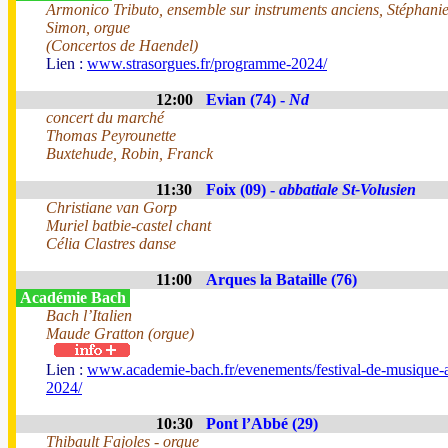
Armonico Tributo, ensemble sur instruments anciens, Stéphanie 
Simon, orgue
(Concertos de Haendel)
Lien :
www.strasorgues.fr/programme-2024/
12:00
Evian (74) -
Nd
concert du marché
Thomas Peyrounette
Buxtehude, Robin, Franck
11:30
Foix (09) -
abbatiale St-Volusien
Christiane van Gorp
Muriel batbie-castel chant
Célia Clastres danse
11:00
Arques la Bataille (76)
Académie Bach
Bach l’Italien
Maude Gratton (orgue)
Lien :
www.academie-bach.fr/evenements/festival-de-musique-
2024/
10:30
Pont l’Abbé (29)
Thibault Fajoles - orgue