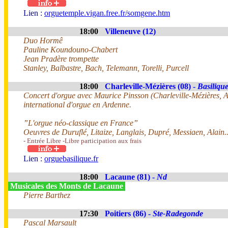
Lien :
orguetemple.vigan.free.fr/somgene.htm
18:00
Villeneuve (12)
Duo Hormê
Pauline Koundouno-Chabert
Jean Pradère trompette
Stanley, Balbastre, Bach, Telemann, Torelli, Purcell
18:00
Charleville-Mézières (08) -
Basiliqu
Concert d'orgue avec Maurice Pinsson (Charleville-Mézières, Ar
international d'orgue en Ardenne.
”L'orgue néo-classique en France”
Oeuvres de Duruflé, Litaize, Langlais, Dupré, Messiaen, Alain..
- Entrée Libre -Libre participation aux frais
Lien :
orguebasilique.fr
18:00
Lacaune (81) -
Nd
Musicales des Monts de Lacaune
Pierre Barthez
17:30
Poitiers (86) -
Ste-Radegonde
Pascal Marsault