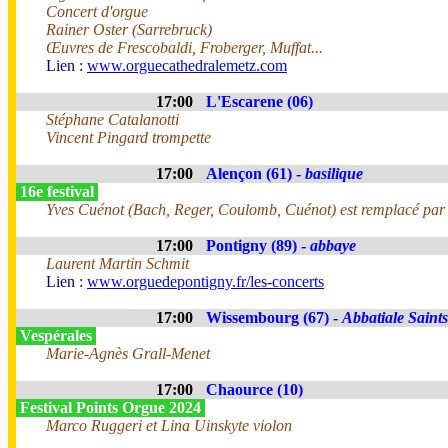
Concert d'orgue
Rainer Oster (Sarrebruck)
Œuvres de Frescobaldi, Froberger, Muffat...
Lien :
www.orguecathedralemetz.com
17:00
L'Escarene (06)
Stéphane Catalanotti
Vincent Pingard trompette
17:00
Alençon (61) -
basilique
16e festival
Yves Cuénot (Bach, Reger, Coulomb, Cuénot) est remplacé par
17:00
Pontigny (89) -
abbaye
Laurent Martin Schmit
Lien :
www.orguedepontigny.fr/les-concerts
17:00
Wissembourg (67) -
Abbatiale Saints
Vespérales
Marie-Agnès Grall-Menet
17:00
Chaource (10)
Festival Points Orgue 2024
Marco Ruggeri et Lina Uinskyte violon