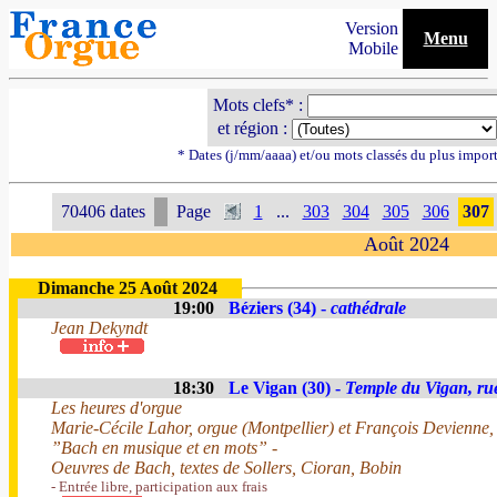
Version
Menu
Mobile
Mots clefs* :
et région :
* Dates (j/mm/aaaa) et/ou mots classés du plus impor
70406 dates
Page
1
...
303
304
305
306
307
Août 2024
Dimanche 25 Août 2024
19:00
Béziers (34) -
cathédrale
Jean Dekyndt
18:30
Le Vigan (30) -
Temple du Vigan, ru
Les heures d'orgue
Marie-Cécile Lahor, orgue (Montpellier) et François Devienne
”Bach en musique et en mots” -
Oeuvres de Bach, textes de Sollers, Cioran, Bobin
- Entrée libre, participation aux frais