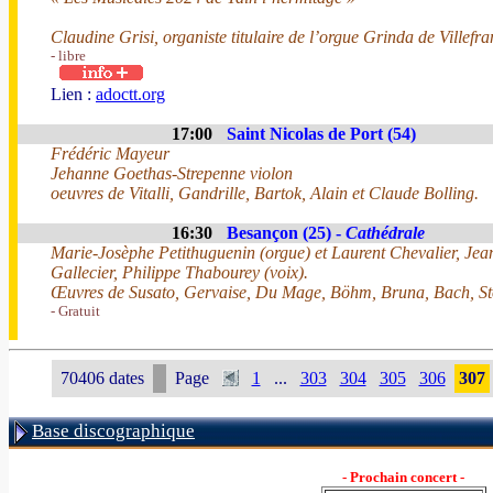
Claudine Grisi, organiste titulaire de l’orgue Grinda de Villefr
- libre
Lien :
adoctt.org
17:00
Saint Nicolas de Port (54)
Frédéric Mayeur
Jehanne Goethas-Strepenne violon
oeuvres de Vitalli, Gandrille, Bartok, Alain et Claude Bolling.
16:30
Besançon (25) -
Cathédrale
Marie-Josèphe Petithuguenin (orgue) et Laurent Chevalier, Je
Gallecier, Philippe Thabourey (voix).
Œuvres de Susato, Gervaise, Du Mage, Böhm, Bruna, Bach, Stö
- Gratuit
70406 dates
Page
1
...
303
304
305
306
307
Base discographique
- Prochain concert -