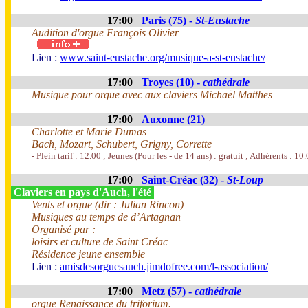
17:00
Paris (75) -
St-Eustache
Audition d'orgue François Olivier
Lien :
www.saint-eustache.org/musique-a-st-eustache/
17:00
Troyes (10) -
cathédrale
Musique pour orgue avec aux claviers Michaël Matthes
17:00
Auxonne (21)
Charlotte et Marie Dumas
Bach, Mozart, Schubert, Grigny, Corrette
- Plein tarif : 12.00 ; Jeunes (Pour les - de 14 ans) : gratuit ; Adhérents : 10
17:00
Saint-Créac (32) -
St-Loup
Claviers en pays d'Auch, l'été
Vents et orgue (dir : Julian Rincon)
Musiques au temps de d’Artagnan
Organisé par :
loisirs et culture de Saint Créac
Résidence jeune ensemble
Lien :
amisdesorguesauch.jimdofree.com/l-association/
17:00
Metz (57) -
cathédrale
orgue Renaissance du triforium.