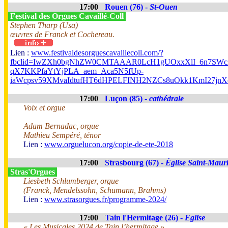
17:00
Rouen (76) -
St-Ouen
Festival des Orgues Cavaillé-Coll
Stephen Tharp (Usa)
œuvres de Franck et Cochereau.
Lien :
www.festivaldesorguescavaillecoll.com/?
fbclid=IwZXh0bgNhZW0CMTAAAR0LcH1gUOxxXlI_6n7SWc2
qX7KKPfaYtYjPLA_aem_Aca5N5fUp-
iaWcpsv59XMvaIdtufHT6dHPELFINH2NZCs8uOkk1KmI27j
17:00
Luçon (85) -
cathédrale
Voix et orgue
Adam Bernadac, orgue
Mathieu Sempéré, ténor
Lien :
www.orguelucon.org/copie-de-ete-2018
17:00
Strasbourg (67) -
Église Saint-Maur
Stras'Orgues
Liesbeth Schlumberger, orgue
(Franck, Mendelssohn, Schumann, Brahms)
Lien :
www.strasorgues.fr/programme-2024/
17:00
Tain l'Hermitage (26) -
Eglise
« Les Musicales 2024 de Tain l’hermitage »