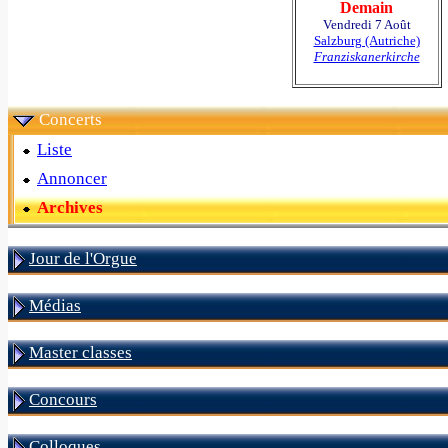
Demain
Vendredi 7 Août
Salzburg (Autriche)
Franziskanerkirche
Concerts
Liste
Annoncer
Archives
Jour de l'Orgue
Médias
Master classes
Concours
Colloques