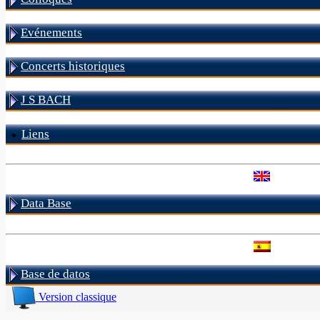
Evénements
Concerts historiques
J S BACH
Liens
Data Base
Base de datos
Version classique