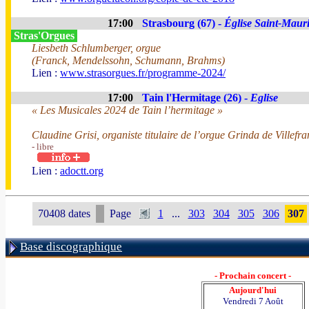
17:00
Strasbourg (67) -
Église Saint-Maur
Stras'Orgues
Liesbeth Schlumberger, orgue
(Franck, Mendelssohn, Schumann, Brahms)
Lien :
www.strasorgues.fr/programme-2024/
17:00
Tain l'Hermitage (26) -
Eglise
« Les Musicales 2024 de Tain l’hermitage »
Claudine Grisi, organiste titulaire de l’orgue Grinda de Villefr
- libre
Lien :
adoctt.org
70408 dates
Page
1
...
303
304
305
306
307
Base discographique
- Prochain concert -
Aujourd'hui
Vendredi 7 Août