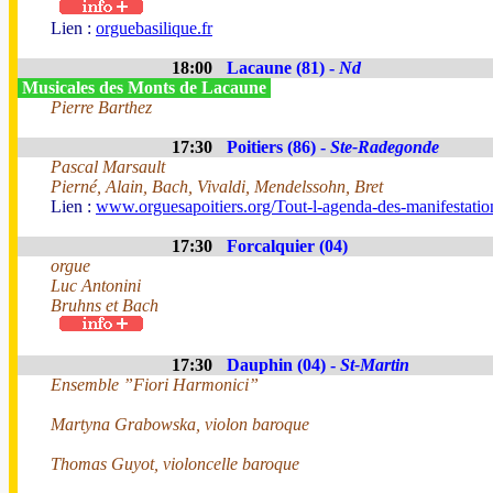
Lien :
orguebasilique.fr
18:00
Lacaune (81) -
Nd
Musicales des Monts de Lacaune
Pierre Barthez
17:30
Poitiers (86) -
Ste-Radegonde
Pascal Marsault
Pierné, Alain, Bach, Vivaldi, Mendelssohn, Bret
Lien :
www.orguesapoitiers.org/Tout-l-agenda-des-manifestation
17:30
Forcalquier (04)
orgue
Luc Antonini
Bruhns et Bach
17:30
Dauphin (04) -
St-Martin
Ensemble ”Fiori Harmonici”
Martyna Grabowska, violon baroque
Thomas Guyot, violoncelle baroque