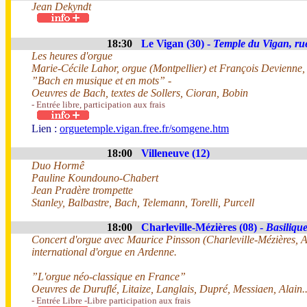
Jean Dekyndt
18:30
Le Vigan (30) -
Temple du Vigan, ru
Les heures d'orgue
Marie-Cécile Lahor, orgue (Montpellier) et François Devienne
”Bach en musique et en mots” -
Oeuvres de Bach, textes de Sollers, Cioran, Bobin
- Entrée libre, participation aux frais
Lien :
orguetemple.vigan.free.fr/somgene.htm
18:00
Villeneuve (12)
Duo Hormê
Pauline Koundouno-Chabert
Jean Pradère trompette
Stanley, Balbastre, Bach, Telemann, Torelli, Purcell
18:00
Charleville-Mézières (08) -
Basiliqu
Concert d'orgue avec Maurice Pinsson (Charleville-Mézières, Ar
international d'orgue en Ardenne.
”L'orgue néo-classique en France”
Oeuvres de Duruflé, Litaize, Langlais, Dupré, Messiaen, Alain..
- Entrée Libre -Libre participation aux frais