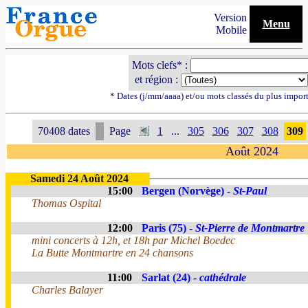
Version
Menu
Mobile
Mots clefs* :
et région :
* Dates (j/mm/aaaa) et/ou mots classés du plus impor
70408 dates
Page
1
...
305
306
307
308
309
Août 2024
Samedi 24 Août 2024
15:00
Bergen (Norvège) -
St-Paul
Thomas Ospital
12:00
Paris (75) -
St-Pierre de Montmartre
mini concerts à 12h, et 18h par Michel Boedec
La Butte Montmartre en 24 chansons
11:00
Sarlat (24) -
cathédrale
Charles Balayer