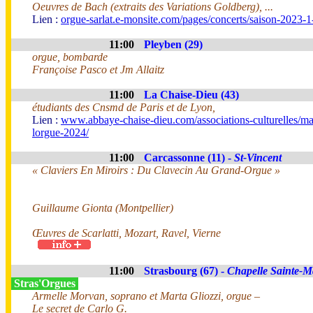
Oeuvres de Bach (extraits des Variations Goldberg), ...
Lien :
orgue-sarlat.e-monsite.com/pages/concerts/saison-2023
11:00
Pleyben (29)
orgue, bombarde
Françoise Pasco et Jm Allaitz
11:00
La Chaise-Dieu (43)
étudiants des Cnsmd de Paris et de Lyon,
Lien :
www.abbaye-chaise-dieu.com/associations-culturelles/ma
lorgue-2024/
11:00
Carcassonne (11) -
St-Vincent
« Claviers En Miroirs : Du Clavecin Au Grand-Orgue »
Guillaume Gionta (Montpellier)
Œuvres de Scarlatti, Mozart, Ravel, Vierne
11:00
Strasbourg (67) -
Chapelle Sainte-M
Stras'Orgues
Armelle Morvan, soprano et Marta Gliozzi, orgue –
Le secret de Carlo G.