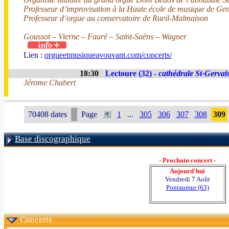
Professeur d’improvisation à la Haute école de musique de Ge
Professeur d’orgue au conservatoire de Rueil-Malmaison
Goussot – Vierne – Fauré – Saint-Saëns – Wagner
Lien :
orgueetmusiqueavouvant.com/concerts/
18:30
Lectoure (32) -
cathédrale St-Gervai
Jérome Chabert
70408 dates
Page
1
...
305
306
307
308
309
Base discographique
- Prochain concert -
Aujourd'hui
Vendredi 7 Août
Pontaumur (63)
Concerts