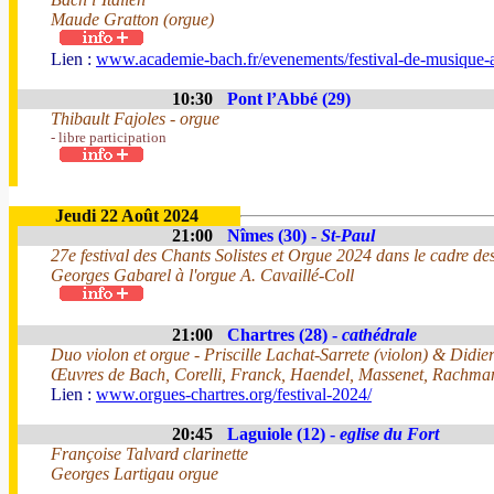
Maude Gratton (orgue)
Lien :
www.academie-bach.fr/evenements/festival-de-musique-
10:30
Pont l’Abbé (29)
Thibault Fajoles - orgue
- libre participation
Jeudi 22 Août 2024
21:00
Nîmes (30) -
St-Paul
27e festival des Chants Solistes et Orgue 2024 dans le cadre de
Georges Gabarel à l'orgue A. Cavaillé-Coll
21:00
Chartres (28) -
cathédrale
Duo violon et orgue - Priscille Lachat-Sarrete (violon) & Didie
Œuvres de Bach, Corelli, Franck, Haendel, Massenet, Rachmani
Lien :
www.orgues-chartres.org/festival-2024/
20:45
Laguiole (12) -
eglise du Fort
Françoise Talvard clarinette
Georges Lartigau orgue