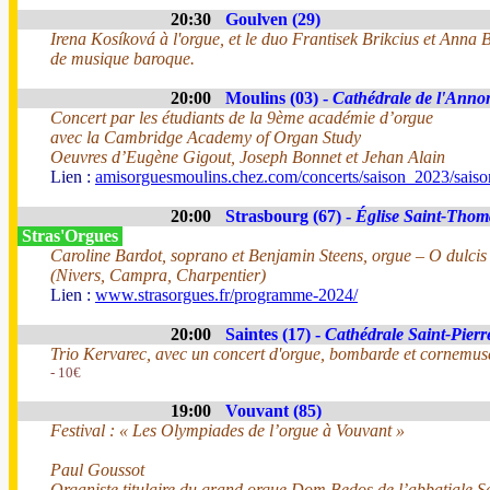
20:30
Goulven (29)
Irena Kosíková à l'orgue, et le duo Frantisek Brikcius et Anna 
de musique baroque.
20:00
Moulins (03) -
Cathédrale de l'Anno
Concert par les étudiants de la 9ème académie d’orgue
avec la Cambridge Academy of Organ Study
Oeuvres d’Eugène Gigout, Joseph Bonnet et Jehan Alain
Lien :
amisorguesmoulins.chez.com/concerts/saison_2023/sais
20:00
Strasbourg (67) -
Église Saint-Thom
Stras'Orgues
Caroline Bardot, soprano et Benjamin Steens, orgue – O dulcis
(Nivers, Campra, Charpentier)
Lien :
www.strasorgues.fr/programme-2024/
20:00
Saintes (17) -
Cathédrale Saint-Pierr
Trio Kervarec, avec un concert d'orgue, bombarde et cornemus
- 10€
19:00
Vouvant (85)
Festival : « Les Olympiades de l’orgue à Vouvant »
Paul Goussot
Organiste titulaire du grand orgue Dom Bedos de l’abbatiale S