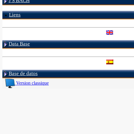
J S BACH
Liens
Data Base
Base de datos
Version classique