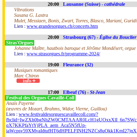
20:00
Lausanne (Suisse) -
cathédrale
Vibrations
Susana G. Lastra
Mulet, Messiaen, Bonis, Zwart, Torres, Blasco, Mariani, Guridi
Lien :
www.grandesorgues.ch/concerts.htm
20:00
Strasbourg (67) -
Église du Bouclier
Stras'Orgues
Johanne Maître, hautbois baroque et Jérôme Mondésert, orgue
Lien :
www.strasorgues.fr/programme-2024/
19:00
Fleurance (32)
Musiques romantiques
Marc Chiron
17:00
Elbeuf (76) -
St-Jean
Festival des Orgues Cavaillé-Coll
Anaïs Payerne
(œuvres de Mozart, Brahms, Widor, Vierne, Guillou)
Lien :
www.festivaldesorguescavaillecoll.com/?
fbclid=IwZXh0bgNhZW0CMTAAAR0LcH1gUOxxXlI_6n7SWc2
qX7KKPfaYtYjPLA_aem_Aca5N5fUp-
iaWcpsv59XMvaIdtufHT6dHPELFINH2NZCs8uOkk1KmI27j