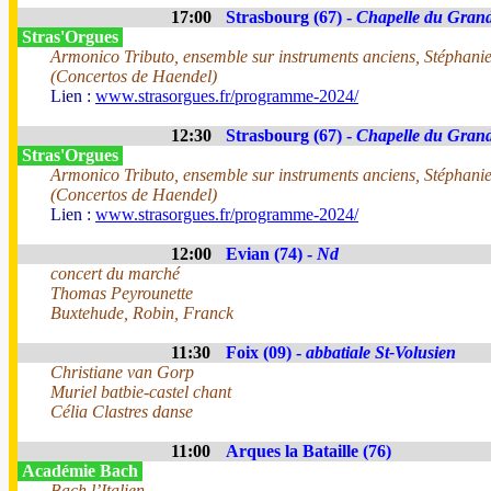
17:00
Strasbourg (67) -
Chapelle du Gran
Stras'Orgues
Armonico Tributo, ensemble sur instruments anciens, Stéphanie 
(Concertos de Haendel)
Lien :
www.strasorgues.fr/programme-2024/
12:30
Strasbourg (67) -
Chapelle du Gran
Stras'Orgues
Armonico Tributo, ensemble sur instruments anciens, Stéphanie 
(Concertos de Haendel)
Lien :
www.strasorgues.fr/programme-2024/
12:00
Evian (74) -
Nd
concert du marché
Thomas Peyrounette
Buxtehude, Robin, Franck
11:30
Foix (09) -
abbatiale St-Volusien
Christiane van Gorp
Muriel batbie-castel chant
Célia Clastres danse
11:00
Arques la Bataille (76)
Académie Bach
Bach l’Italien