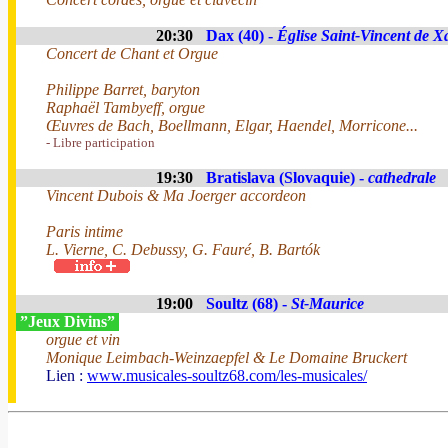
20:30
Dax (40) -
Église Saint-Vincent de X
Concert de Chant et Orgue
Philippe Barret, baryton
Raphaël Tambyeff, orgue
Œuvres de Bach, Boellmann, Elgar, Haendel, Morricone...
- Libre participation
19:30
Bratislava (Slovaquie) -
cathedrale
Vincent Dubois & Ma Joerger accordeon
Paris intime
L. Vierne, C. Debussy, G. Fauré, B. Bartók
19:00
Soultz (68) -
St-Maurice
”Jeux Divins”
orgue et vin
Monique Leimbach-Weinzaepfel & Le Domaine Bruckert
Lien :
www.musicales-soultz68.com/les-musicales/