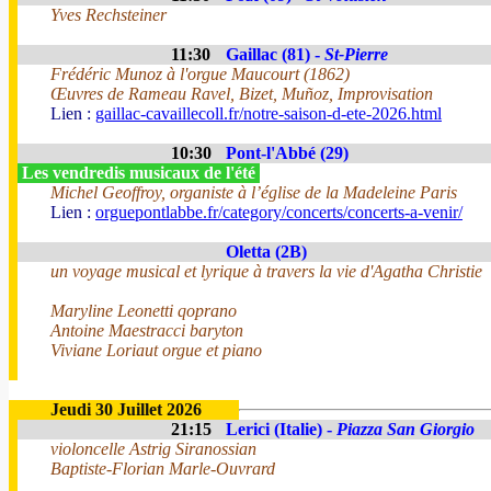
Yves Rechsteiner
11:30
Gaillac (81) -
St-Pierre
Frédéric Munoz à l'orgue Maucourt (1862)
Œuvres de Rameau Ravel, Bizet, Muñoz, Improvisation
Lien :
gaillac-cavaillecoll.fr/notre-saison-d-ete-2026.html
10:30
Pont-l'Abbé (29)
Les vendredis musicaux de l'été
Michel Geoffroy, organiste à l’église de la Madeleine Paris
Lien :
orguepontlabbe.fr/category/concerts/concerts-a-venir/
Oletta (2B)
un voyage musical et lyrique à travers la vie d'Agatha Christie
Maryline Leonetti qoprano
Antoine Maestracci baryton
Viviane Loriaut orgue et piano
Jeudi 30 Juillet 2026
21:15
Lerici (Italie) -
Piazza San Giorgio
violoncelle Astrig Siranossian
Baptiste-Florian Marle-Ouvrard