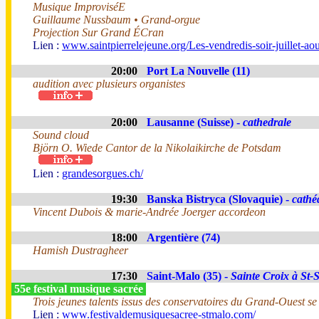
Musique ImproviséE
Guillaume Nussbaum • Grand-orgue
Projection Sur Grand ÉCran
Lien :
www.saintpierrelejeune.org/Les-vendredis-soir-juillet-a
20:00
Port La Nouvelle (11)
audition avec plusieurs organistes
20:00
Lausanne (Suisse) -
cathedrale
Sound cloud
Björn O. Wiede Cantor de la Nikolaikirche de Potsdam
Lien :
grandesorgues.ch/
19:30
Banska Bistryca (Slovaquie) -
cathé
Vincent Dubois & marie-Andrée Joerger accordeon
18:00
Argentière (74)
Hamish Dustragheer
17:30
Saint-Malo (35) -
Sainte Croix à St-
55e festival musique sacrée
Trois jeunes talents issus des conservatoires du Grand-Ouest s
Lien :
www.festivaldemusiquesacree-stmalo.com/