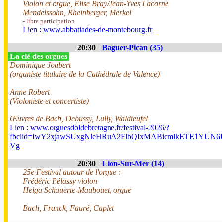
Violon et orgue, Élise Bray/Jean-Yves Lacorne
Mendelssohn, Rheinberger, Merkel
- libre participation
Lien :
www.abbatiades-de-montebourg.fr
20:30
Baguer-Pican (35)
La clé des orgues
Dominique Joubert
(organiste titulaire de la Cathédrale de Valence)
Anne Robert
(Violoniste et concertiste)
Œuvres de Bach, Debussy, Lully, Waldteufel
Lien :
www.orguesdoldebretagne.fr/festival-2026/?
fbclid=IwY2xjawSUxgNleHRuA2FlbQIxMABicmlkETE1Y
Vg
20:30
Lion-Sur-Mer (14)
25e Festival autour de l'orgue :
Frédéric Pélassy violon
Helga Schauerte-Maubouet, orgue
Bach, Franck, Fauré, Caplet