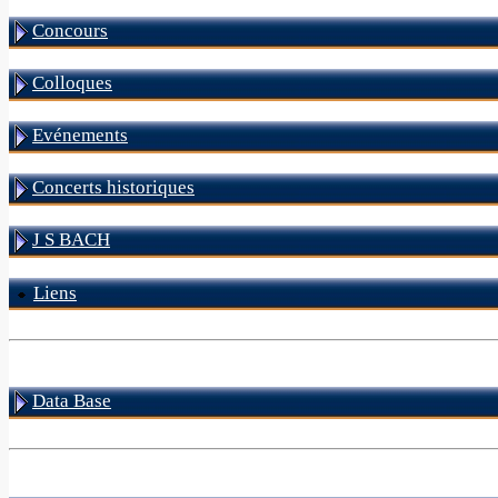
Concours
Colloques
Evénements
Concerts historiques
J S BACH
Liens
Data Base