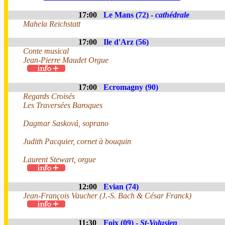
17:00
Le Mans (72) -
cathédrale
Mahela Reichstatt
17:00
Ile d'Arz (56)
Conte musical
Jean-Pierre Maudet Orgue
17:00
Ecromagny (90)
Regards Croisés
Les Traversées Baroques
Dagmar Sasková, soprano
Judith Pacquier, cornet à bouquin
Laurent Stewart, orgue
12:00
Evian (74)
Jean-François Vaucher (J.-S. Bach & César Franck)
11:30
Foix (09) -
St-Volusien