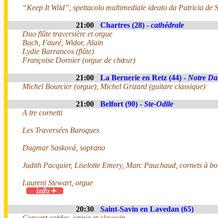
“Keep It Wild”, spettacolo multimediale ideato da Patricia de 
21:00
Chartres (28) -
cathédrale
Duo flûte traversière et orgue
Bach, Fauré, Widor, Alain
Lydie Barrancos (flûte)
Françoise Dornier (orgue de chœur)
21:00
La Bernerie en Retz (44) -
Notre Da
Michel Bourcier (orgue), Michel Grizard (guitare classique)
21:00
Belfort (90) -
Ste-Odile
A tre cornetti
Les Traversées Baroques
Dagmar Sasková, soprano
Judith Pacquier, Liselotte Emery, Marc Pauchaud, cornets à b
Laurent Stewart, orgue
20:30
Saint-Savin en Lavedan (65)
Concert cordes, orgue et clavecin