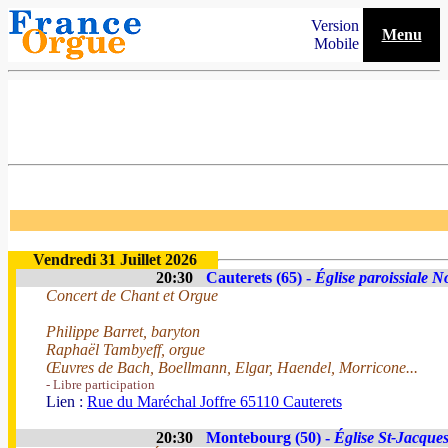
Version
Menu
Mobile
Vendredi 31 Juillet 2026
20:30
Cauterets (65) -
Église paroissiale 
Concert de Chant et Orgue
Philippe Barret, baryton
Raphaël Tambyeff, orgue
Œuvres de Bach, Boellmann, Elgar, Haendel, Morricone...
- Libre participation
Lien :
Rue du Maréchal Joffre 65110 Cauterets
20:30
Montebourg (50) -
Église St-Jacque