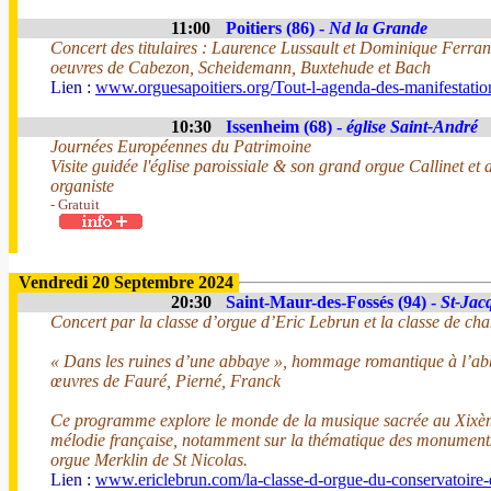
11:00
Poitiers (86) -
Nd la Grande
Concert des titulaires : Laurence Lussault et Dominique Ferran
oeuvres de Cabezon, Scheidemann, Buxtehude et Bach
Lien :
www.orguesapoitiers.org/Tout-l-agenda-des-manifestation
10:30
Issenheim (68) -
église Saint-André
Journées Européennes du Patrimoine
Visite guidée l'église paroissiale & son grand orgue Callinet et
organiste
- Gratuit
Vendredi 20 Septembre 2024
20:30
Saint-Maur-des-Fossés (94) -
St-Jac
Concert par la classe d’orgue d’Eric Lebrun et la classe de cha
« Dans les ruines d’une abbaye », hommage romantique à l’ab
œuvres de Fauré, Pierné, Franck
Ce programme explore le monde de la musique sacrée au Xixème
mélodie française, notamment sur la thématique des monuments 
orgue Merklin de St Nicolas.
Lien :
www.ericlebrun.com/la-classe-d-orgue-du-conservatoire-