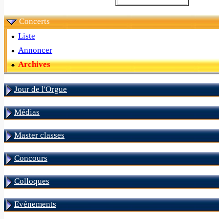
Concerts
Liste
Annoncer
Archives
Jour de l'Orgue
Médias
Master classes
Concours
Colloques
Evénements