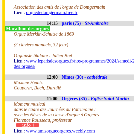
Association des amis de l'orgue de Domgermain
Lien :
orguededomgermain.free.fr
14:15
paris (75) -
St-Ambroise
Marathon des orgues
Orgue Merklin-Schutze de 1869
(3 claviers manuels, 32 jeux)
Organiste titulaire : Julien Bret
Lien :
www.leparisdesorgues.fr/nos-programmes/2024/samedi-2
des-orgues/
12:00
Nîmes (30) -
cathédrale
Maxime Heintz
Couperin, Bach, Duruflé
11:00
Orgères (35) -
Eglise Saint-Martin
Moment musical
dans le cadre des Journées du Patrimoine :
avec les élèves de la classe d'orgue d'Orgères
Florence Rousseau, professeur
Lien :
www.amisorgueorgeres.weebly.com