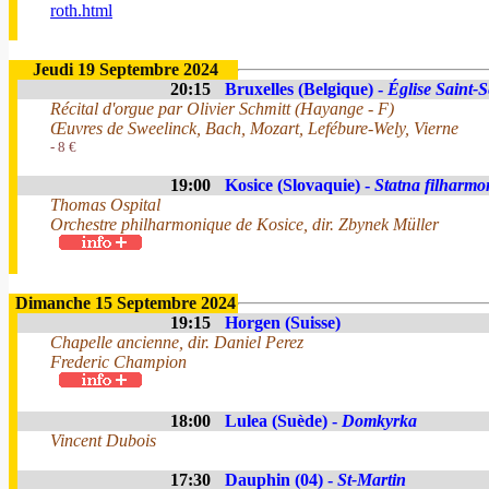
roth.html
Jeudi 19 Septembre 2024
20:15
Bruxelles (Belgique) -
Église Saint-S
Récital d'orgue par Olivier Schmitt (Hayange - F)
Œuvres de Sweelinck, Bach, Mozart, Lefébure-Wely, Vierne
- 8 €
19:00
Kosice (Slovaquie) -
Statna filharmo
Thomas Ospital
Orchestre philharmonique de Kosice, dir. Zbynek Müller
Dimanche 15 Septembre 2024
19:15
Horgen (Suisse)
Chapelle ancienne, dir. Daniel Perez
Frederic Champion
18:00
Lulea (Suède) -
Domkyrka
Vincent Dubois
17:30
Dauphin (04) -
St-Martin