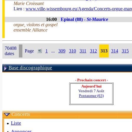
Marie Croissant
Lien :
www.ville-wissembourg.eu/Agenda/Concerts-orgue-mar
16:00
Epinal (88) -
St-Maurice
orgue, violons et gospel
ensemble Alliance
70408
Page
1
...
309
310
311
312
313
314
315
dates
Base discographique
- Prochain concert -
Aujourd'hui
Vendredi 7 Août
Pontaumur (63)
Concerts
Liste
Annoncer