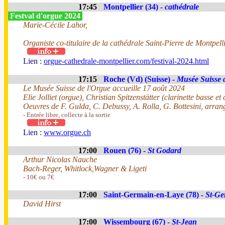
17:45
Montpellier (34) -
cathédrale
Festval d'orgue 2024
Marie-Cécile Lahor,
Organiste co-titulaire de la cathédrale Saint-Pierre de Montpell
Lien :
orgue-cathedrale-montpellier.com/festival-2024.html
17:15
Roche (Vd) (Suisse) -
Musée Suisse 
Le Musée Suisse de l'Orgue accueille 17 août 2024
Elie Jolliet (orgue), Christian Spitzenstätter (clarinette basse et
Oeuvres de F. Gulda, C. Debussy, A. Rolla, G. Bottesini, arrang
- Entrée libre, collecte à la sortie
Lien :
www.orgue.ch
17:00
Rouen (76) -
St Godard
Arthur Nicolas Nauche
Bach-Reger, Whitlock,Wagner & Ligeti
- 10€ ou 7€
17:00
Saint-Germain-en-Laye (78) -
St-Ge
David Hirst
17:00
Wissembourg (67) -
St-Jean