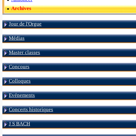
Archives
Jour de l'Orgue
Médias
Master classes
Concours
Colloques
Evénements
Concerts historiques
J S BACH