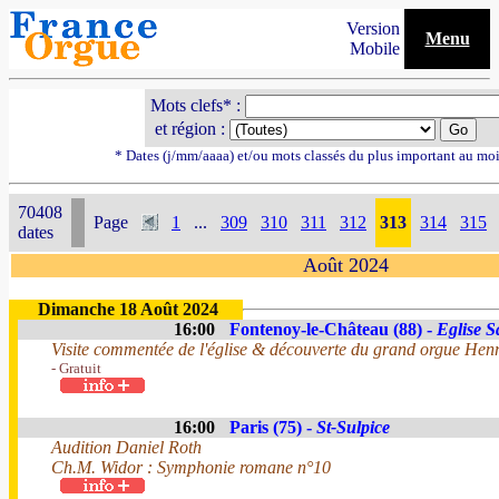
Version
Menu
Mobile
Mots clefs* :
et région :
* Dates (j/mm/aaaa) et/ou mots classés du plus important au mo
70408
Page
1
...
309
310
311
312
313
314
315
dates
Août 2024
Dimanche 18 Août 2024
16:00
Fontenoy-le-Château (88) -
Eglise 
Visite commentée de l'église & découverte du grand orgue Henri
- Gratuit
16:00
Paris (75) -
St-Sulpice
Audition Daniel Roth
Ch.M. Widor : Symphonie romane n°10