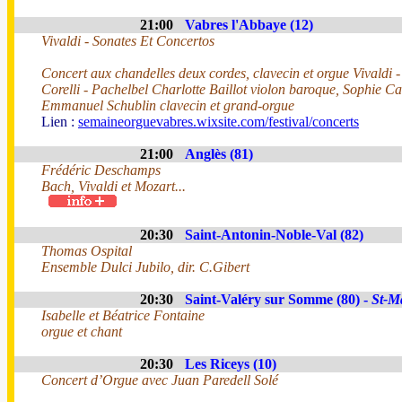
21:00
Vabres l'Abbaye (12)
Vivaldi - Sonates Et Concertos
Concert aux chandelles deux cordes, clavecin et orgue Vivaldi -
Corelli - Pachelbel Charlotte Baillot violon baroque, Sophie Cas
Emmanuel Schublin clavecin et grand-orgue
Lien :
semaineorguevabres.wixsite.com/festival/concerts
21:00
Anglès (81)
Frédéric Deschamps
Bach, Vivaldi et Mozart...
20:30
Saint-Antonin-Noble-Val (82)
Thomas Ospital
Ensemble Dulci Jubilo, dir. C.Gibert
20:30
Saint-Valéry sur Somme (80) -
St-M
Isabelle et Béatrice Fontaine
orgue et chant
20:30
Les Riceys (10)
Concert d’Orgue avec Juan Paredell Solé