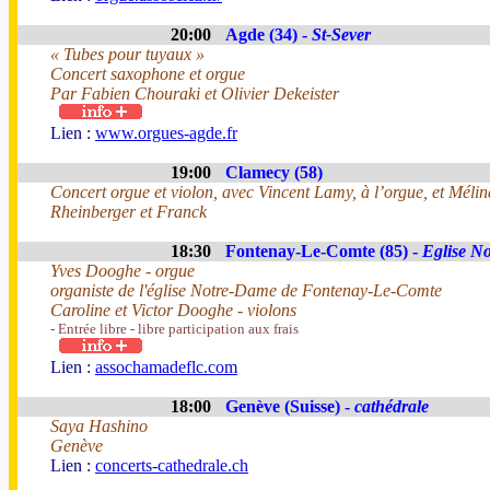
20:00
Agde (34) -
St-Sever
« Tubes pour tuyaux »
Concert saxophone et orgue
Par Fabien Chouraki et Olivier Dekeister
Lien :
www.orgues-agde.fr
19:00
Clamecy (58)
Concert orgue et violon, avec Vincent Lamy, à l’orgue, et Méli
Rheinberger et Franck
18:30
Fontenay-Le-Comte (85) -
Eglise N
Yves Dooghe - orgue
organiste de l'église Notre-Dame de Fontenay-Le-Comte
Caroline et Victor Dooghe - violons
- Entrée libre - libre participation aux frais
Lien :
assochamadeflc.com
18:00
Genève (Suisse) -
cathédrale
Saya Hashino
Genève
Lien :
concerts-cathedrale.ch