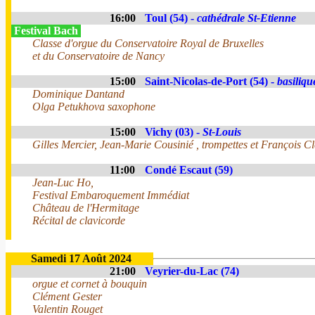
16:00
Toul (54) -
cathédrale St-Etienne
Festival Bach
Classe d'orgue du Conservatoire Royal de Bruxelles
et du Conservatoire de Nancy
15:00
Saint-Nicolas-de-Port (54) -
basiliqu
Dominique Dantand
Olga Petukhova saxophone
15:00
Vichy (03) -
St-Louis
Gilles Mercier, Jean-Marie Cousinié , trompettes et François C
11:00
Condé Escaut (59)
Jean-Luc Ho,
Festival Embaroquement Immédiat
Château de l'Hermitage
Récital de clavicorde
Samedi 17 Août 2024
21:00
Veyrier-du-Lac (74)
orgue et cornet à bouquin
Clément Gester
Valentin Rouget