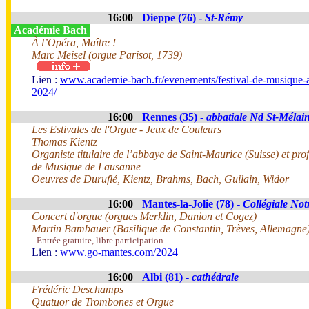
16:00
Dieppe (76) -
St-Rémy
Académie Bach
À l’Opéra, Maître !
Marc Meisel (orgue Parisot, 1739)
Lien :
www.academie-bach.fr/evenements/festival-de-musique-
2024/
16:00
Rennes (35) -
abbatiale Nd St-Mélai
Les Estivales de l'Orgue - Jeux de Couleurs
Thomas Kientz
Organiste titulaire de l’abbaye de Saint-Maurice (Suisse) et pr
de Musique de Lausanne
Oeuvres de Duruflé, Kientz, Brahms, Bach, Guilain, Widor
16:00
Mantes-la-Jolie (78) -
Collégiale No
Concert d'orgue (orgues Merklin, Danion et Cogez)
Martin Bambauer (Basilique de Constantin, Trèves, Allemagne
- Entrée gratuite, libre participation
Lien :
www.go-mantes.com/2024
16:00
Albi (81) -
cathédrale
Frédéric Deschamps
Quatuor de Trombones et Orgue