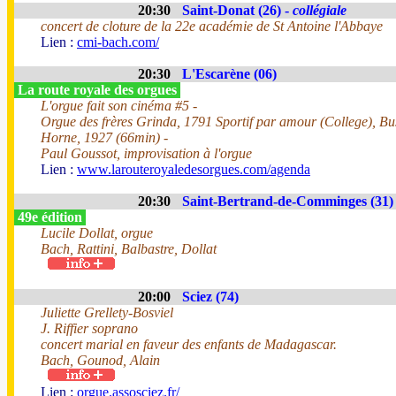
20:30
Saint-Donat (26) -
collégiale
concert de cloture de la 22e académie de St Antoine l'Abbaye
Lien :
cmi-bach.com/
20:30
L'Escarène (06)
La route royale des orgues
L'orgue fait son cinéma #5 -
Orgue des frères Grinda, 1791 Sportif par amour (College), Bu
Horne, 1927 (66min) -
Paul Goussot, improvisation à l'orgue
Lien :
www.larouteroyaledesorgues.com/agenda
20:30
Saint-Bertrand-de-Comminges (31)
49e édition
Lucile Dollat, orgue
Bach, Rattini, Balbastre, Dollat
20:00
Sciez (74)
Juliette Grellety-Bosviel
J. Riffier soprano
concert marial en faveur des enfants de Madagascar.
Bach, Gounod, Alain
Lien :
orgue.assosciez.fr/