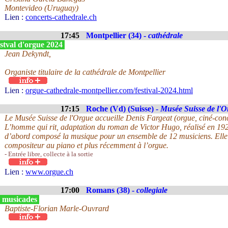
Montevideo (Uruguay)
Lien :
concerts-cathedrale.ch
17:45
Montpellier (34) -
cathédrale
stval d'orgue 2024
Jean Dekyndt,
Organiste titulaire de la cathédrale de Montpellier
Lien :
orgue-cathedrale-montpellier.com/festival-2024.html
17:15
Roche (Vd) (Suisse) -
Musée Suisse de l'O
Le Musée Suisse de l'Orgue accueille Denis Fargeat (orgue, ciné-con
L’homme qui rit, adaptation du roman de Victor Hugo, réalisé en 19
d’abord composé la musique pour un ensemble de 12 musiciens. Elle a
compositeur au piano et plus récemment à l’orgue.
- Entrée libre, collecte à la sortie
Lien :
www.orgue.ch
17:00
Romans (38) -
collegiale
s musicades
Baptiste-Florian Marle-Ouvrard