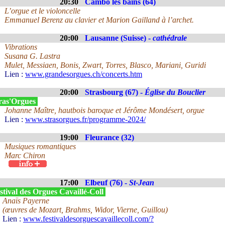
20:30
Cambo les bains (64)
L’orgue et le violoncelle
Emmanuel Berenz au clavier et Marion Gailland à l’archet.
20:00
Lausanne (Suisse) -
cathédrale
Vibrations
Susana G. Lastra
Mulet, Messiaen, Bonis, Zwart, Torres, Blasco, Mariani, Guridi
Lien :
www.grandesorgues.ch/concerts.htm
20:00
Strasbourg (67) -
Église du Bouclier
ras'Orgues
Johanne Maître, hautbois baroque et Jérôme Mondésert, orgue
Lien :
www.strasorgues.fr/programme-2024/
19:00
Fleurance (32)
Musiques romantiques
Marc Chiron
17:00
Elbeuf (76) -
St-Jean
tival des Orgues Cavaillé-Coll
Anaïs Payerne
(œuvres de Mozart, Brahms, Widor, Vierne, Guillou)
Lien :
www.festivaldesorguescavaillecoll.com/?