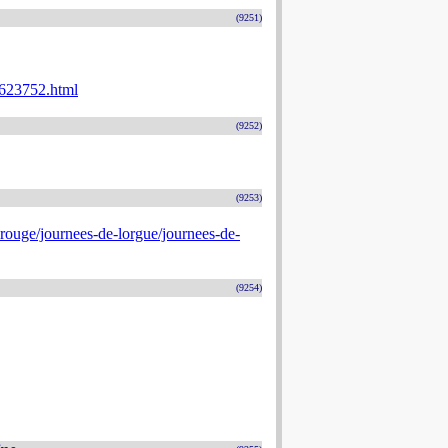
(9251)
0623752.html
(9252)
(9253)
rouge/journees-de-lorgue/journees-de-
(9254)