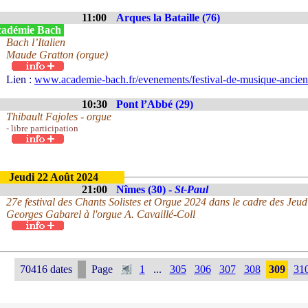
11:00
Arques la Bataille (76)
adémie Bach
Bach l’Italien
Maude Gratton (orgue)
Lien :
www.academie-bach.fr/evenements/festival-de-musique-ancie
10:30
Pont l’Abbé (29)
Thibault Fajoles - orgue
- libre participation
Jeudi 22 Août 2024
21:00
Nîmes (30) -
St-Paul
27e festival des Chants Solistes et Orgue 2024 dans le cadre des Jeud
Georges Gabarel à l'orgue A. Cavaillé-Coll
70416 dates
Page
1
...
305
306
307
308
309
31