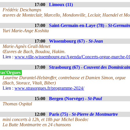
17:00
Limoux (11)
Frédéric Deschamps
œuvres de Monteclair, Marcello, Mondonville, Leclair, Haendel et Mo
17:00
Saint-Germain-en-Laye (78) -
St-Germain
Yuri Marie-Ange Koshita
17:00
Wissembourg (67) -
St-Jean
Marie-Agnès Grall-Menet
Œuvres de Bach, Boudou, Hakim.
Lien :
www.ville-wissembourg.eu/Agenda/Concerts-orgue-marche-0
17:00
Strasbourg (67) -
Couvent des Dominicain
ras'Orgues
Laurène Durantel-Helstroffer, contrebasse et Damien Simon, orgue
(Bach, Storace, Vitali, Biber)
Lien :
www.strasorgues.fr/programme-2024/
15:00
Bergen (Norvège) -
St-Paul
Thomas Ospital
12:00
Paris (75) -
St-Pierre de Montmartre
mini concerts à 12h, et 18h par Michel Boedec
La Butte Montmartre en 24 chansons