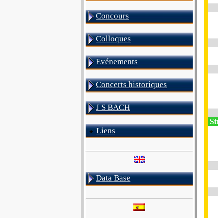
Concours
Colloques
Evénements
Concerts historiques
J S BACH
St
Liens
Data Base