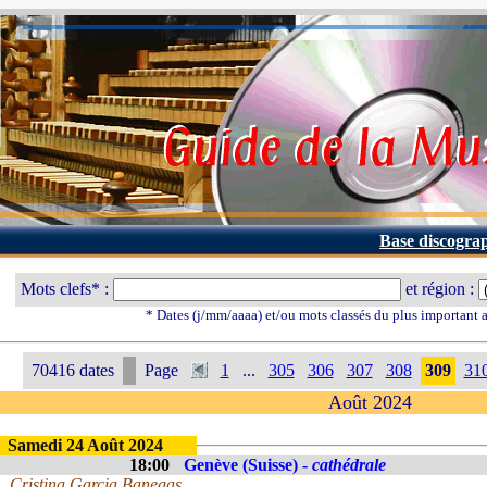
Base discogra
Mots clefs* :
et région :
* Dates (j/mm/aaaa) et/ou mots classés du plus important
70416 dates
Page
1
...
305
306
307
308
309
31
Août 2024
Samedi 24 Août 2024
18:00
Genève (Suisse) -
cathédrale
Cristina Garcia Banegas