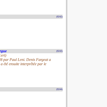
(9242)
rgue
(9243)
cert)
28 par Paul Leni. Denis Fargeat a
 été ensuite interprêtée par le
(9244)