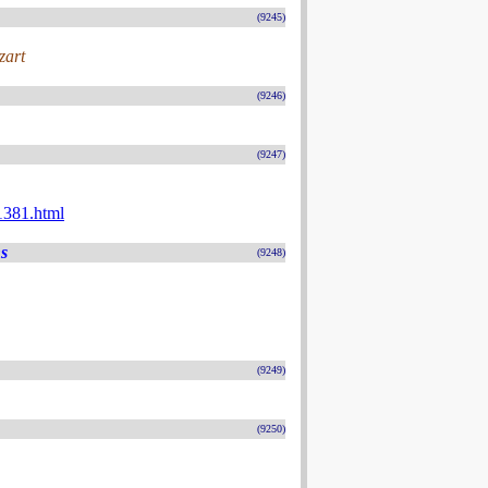
(9245)
zart
(9246)
(9247)
1381.html
s
(9248)
(9249)
(9250)