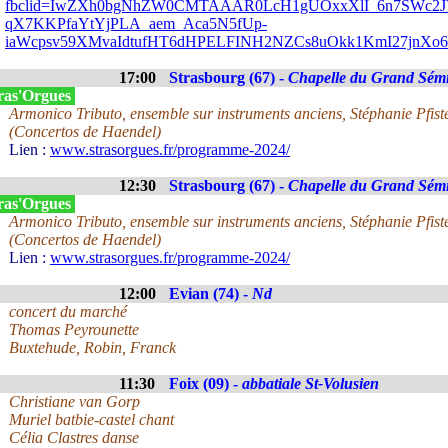
fbclid=IwZXh0bgNhZW0CMTAAAR0LcH1gUOxxXlI_6n7SWc2JV
qX7KKPfaYtYjPLA_aem_Aca5N5fUp-
iaWcpsv59XMvaIdtufHT6dHPELFINH2NZCs8uOkk1KmI27jnX
17:00
Strasbourg (67) -
Chapelle du Grand Sémi
ras'Orgues
Armonico Tributo, ensemble sur instruments anciens, Stéphanie Pfist
(Concertos de Haendel)
Lien :
www.strasorgues.fr/programme-2024/
12:30
Strasbourg (67) -
Chapelle du Grand Sémi
ras'Orgues
Armonico Tributo, ensemble sur instruments anciens, Stéphanie Pfist
(Concertos de Haendel)
Lien :
www.strasorgues.fr/programme-2024/
12:00
Evian (74) -
Nd
concert du marché
Thomas Peyrounette
Buxtehude, Robin, Franck
11:30
Foix (09) -
abbatiale St-Volusien
Christiane van Gorp
Muriel batbie-castel chant
Célia Clastres danse