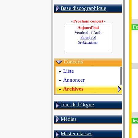
Base discographique
- Prochain concert -
Fe
Aujourd'hui
Vendredi 7 Août
Paris (75)
St-Elisabeth
Concerts
Liste
Annoncer
Archives
Jour de l'Orgue
Médias
le
Master classes