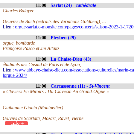
11:00
Sarlat (24) -
cathédrale
Charles Balayer
Oeuvres de Bach (extraits des Variations Goldberg), ...
Lien :
orgue-sarlat.e-monsite.com/pages/concerts/saison-2023-1-172
11:00
Pleyben (29)
orgue, bombarde
Françoise Pasco et Jm Allaitz
11:00
La Chaise-Dieu (43)
étudiants des Cnsmd de Paris et de Lyon,
Lien :
www.abbaye-chaise-dieu.com/associations-culturelles/marin-ca
lorgue-2024/
11:00
Carcassonne (11) -
St-Vincent
« Claviers En Miroirs : Du Clavecin Au Grand-Orgue »
Guillaume Gionta (Montpellier)
Œuvres de Scarlatti, Mozart, Ravel, Vierne