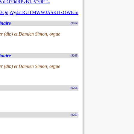
dtO70dRPvB1cV39PT--
o63QdpVy4i1RUTMWWJASKt1xOWfGn
naire
(9264)
er (dir.) et Damien Simon, orgue
naire
(9265)
er (dir.) et Damien Simon, orgue
(9266)
(9267)