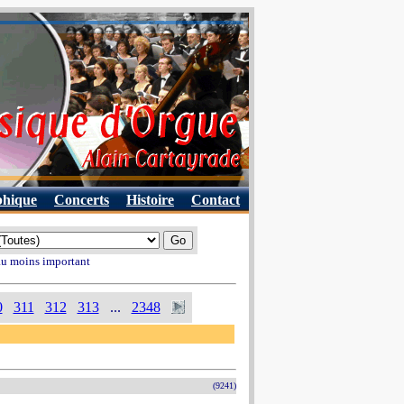
phique
Concerts
Histoire
Contact
 au moins important
0
311
312
313
...
2348
(9241)