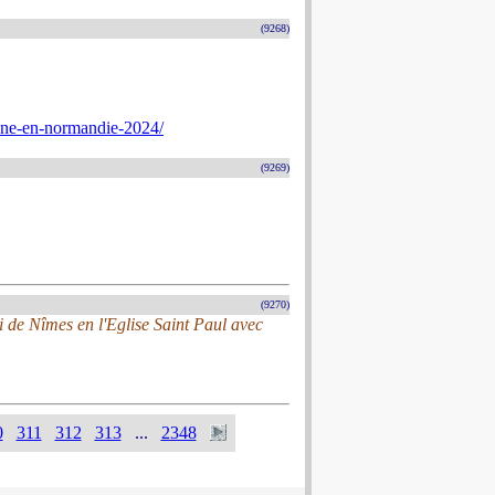
(9268)
nne-en-normandie-2024/
(9269)
(9270)
i de Nîmes en l'Eglise Saint Paul avec
0
311
312
313
...
2348