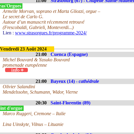
11:00
Strasbourg (67) -
Chapelle Sainte-Madele
ras'Orgues
Armelle Morvan, soprano et Marta Gliozzi, orgue –
Le secret de Carlo G.
Autour d’un manuscrit récemment retrouvé
(Frescobaldi, Gabrieli, Monteverdi...)
Lien :
www.strasorgues.fr/programme-2024/
Vendredi 23 Août 2024
21:00
Cuenca (Espagne)
Michel Bouvard & Yasuko Bouvard
promenade européenne
21:00
Bayeux (14) -
cathédrale
Olivier Salandini
Mendelssohn, Schumann, Widor, Vierne
20:30
Saint-Florentin (89)
int d'orgue
Marco Ruggeri, Cremone – Italie
Lina Uinskyte, Vilnus – Lituanie