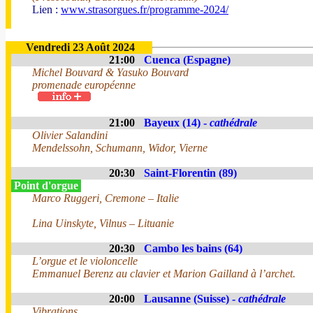
Lien :
www.strasorgues.fr/programme-2024/
Vendredi 23 Août 2024
21:00
Cuenca (Espagne)
Michel Bouvard & Yasuko Bouvard
promenade européenne
21:00
Bayeux (14) -
cathédrale
Olivier Salandini
Mendelssohn, Schumann, Widor, Vierne
20:30
Saint-Florentin (89)
Point d'orgue
Marco Ruggeri, Cremone – Italie
Lina Uinskyte, Vilnus – Lituanie
20:30
Cambo les bains (64)
L’orgue et le violoncelle
Emmanuel Berenz au clavier et Marion Gailland à l’archet.
20:00
Lausanne (Suisse) -
cathédrale
Vibrations