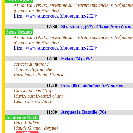
Armonico Tributo, ensemble sur instruments anciens, Stéphanie 
(Concertos de Haendel)
Lien :
www.strasorgues.fr/programme-2024/
12:30
Strasbourg (67) -
Chapelle du Gran
Stras'Orgues
Armonico Tributo, ensemble sur instruments anciens, Stéphanie 
(Concertos de Haendel)
Lien :
www.strasorgues.fr/programme-2024/
12:00
Evian (74) -
Nd
concert du marché
Thomas Peyrounette
Buxtehude, Robin, Franck
11:30
Foix (09) -
abbatiale St-Volusien
Christiane van Gorp
Muriel batbie-castel chant
Célia Clastres danse
11:00
Arques la Bataille (76)
Académie Bach
Bach l’Italien
Maude Gratton (orgue)