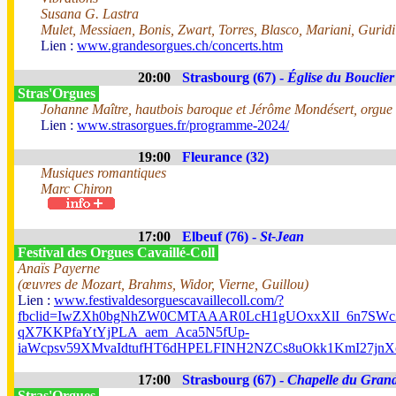
Susana G. Lastra
Mulet, Messiaen, Bonis, Zwart, Torres, Blasco, Mariani, Guridi
Lien :
www.grandesorgues.ch/concerts.htm
20:00
Strasbourg (67) -
Église du Bouclier
Stras'Orgues
Johanne Maître, hautbois baroque et Jérôme Mondésert, orgue
Lien :
www.strasorgues.fr/programme-2024/
19:00
Fleurance (32)
Musiques romantiques
Marc Chiron
17:00
Elbeuf (76) -
St-Jean
Festival des Orgues Cavaillé-Coll
Anaïs Payerne
(œuvres de Mozart, Brahms, Widor, Vierne, Guillou)
Lien :
www.festivaldesorguescavaillecoll.com/?
fbclid=IwZXh0bgNhZW0CMTAAAR0LcH1gUOxxXlI_6n7SWc2
qX7KKPfaYtYjPLA_aem_Aca5N5fUp-
iaWcpsv59XMvaIdtufHT6dHPELFINH2NZCs8uOkk1KmI27j
17:00
Strasbourg (67) -
Chapelle du Gran
Stras'Orgues