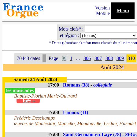
Version
Menu
Mobile
Mots clefs* :
et région :
* Dates (j/mm/aaaa) et/ou mots classés du plus impor
70443 dates
Page
1
...
306
307
308
309
310
Août 2024
Samedi 24 Août 2024
17:00
Romans (38) -
collegiale
les musicades
Baptiste-Florian Marle-Ouvrard
17:00
Limoux (11)
Frédéric Deschamps
œuvres de Monteclair, Marcello, Mondonville, Leclair, Haendel
17:00
Saint-Germain-en-Laye (78) -
St-Ge