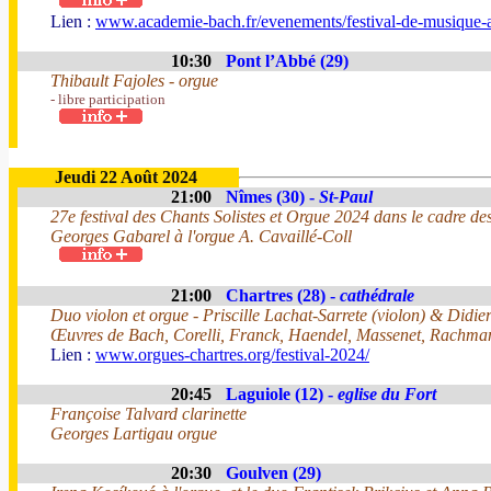
Lien :
www.academie-bach.fr/evenements/festival-de-musique-
10:30
Pont l’Abbé (29)
Thibault Fajoles - orgue
- libre participation
Jeudi 22 Août 2024
21:00
Nîmes (30) -
St-Paul
27e festival des Chants Solistes et Orgue 2024 dans le cadre de
Georges Gabarel à l'orgue A. Cavaillé-Coll
21:00
Chartres (28) -
cathédrale
Duo violon et orgue - Priscille Lachat-Sarrete (violon) & Didie
Œuvres de Bach, Corelli, Franck, Haendel, Massenet, Rachmani
Lien :
www.orgues-chartres.org/festival-2024/
20:45
Laguiole (12) -
eglise du Fort
Françoise Talvard clarinette
Georges Lartigau orgue
20:30
Goulven (29)