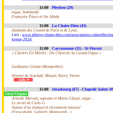
11:00
Pleyben (29)
orgue, bombarde
Françoise Pasco et Jm Allaitz
11:00
La Chaise-Dieu (43)
étudiants des Cnsmd de Paris et de Lyon,
Lien :
www.abbaye-chaise-dieu.com/associations-culturelles/ma
lorgue-2024/
11:00
Carcassonne (11) -
St-Vincent
« Claviers En Miroirs : Du Clavecin Au Grand-Orgue »
Guillaume Gionta (Montpellier)
Œuvres de Scarlatti, Mozart, Ravel, Vierne
11:00
Strasbourg (67) -
Chapelle Sainte-M
Stras'Orgues
Armelle Morvan, soprano et Marta Gliozzi, orgue –
Le secret de Carlo G.
Autour d’un manuscrit récemment retrouvé
(Frescobaldi, Gabrieli, Monteverdi...)