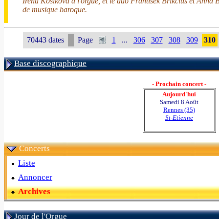
Irena Kosíková à l'orgue, et le duo Frantisek Brikcius et Anna 
de musique baroque.
70443 dates
Page
1
...
306
307
308
309
310
Base discographique
- Prochain concert -
Aujourd'hui
Samedi 8 Août
Rennes (35)
St-Etienne
Concerts
Liste
Annoncer
Archives
Jour de l'Orgue