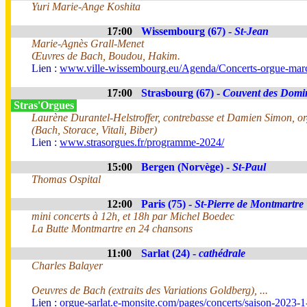
Yuri Marie-Ange Koshita
17:00
Wissembourg (67) -
St-Jean
Marie-Agnès Grall-Menet
Œuvres de Bach, Boudou, Hakim.
Lien :
www.ville-wissembourg.eu/Agenda/Concerts-orgue-mar
17:00
Strasbourg (67) -
Couvent des Domi
Stras'Orgues
Laurène Durantel-Helstroffer, contrebasse et Damien Simon, o
(Bach, Storace, Vitali, Biber)
Lien :
www.strasorgues.fr/programme-2024/
15:00
Bergen (Norvège) -
St-Paul
Thomas Ospital
12:00
Paris (75) -
St-Pierre de Montmartre
mini concerts à 12h, et 18h par Michel Boedec
La Butte Montmartre en 24 chansons
11:00
Sarlat (24) -
cathédrale
Charles Balayer
Oeuvres de Bach (extraits des Variations Goldberg), ...
Lien :
orgue-sarlat.e-monsite.com/pages/concerts/saison-2023