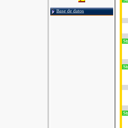
Base de datos
St
St
St