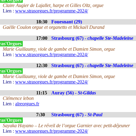
Claire Augier de Lajallet, harpe et Gilles Oltz, orgue
Lien :
www.strasorgues.fr/programme-2024/
18:30
Fouesnant (29)
Gaëlle Coulon orgue et organetto et Mickaël Durand
17:00
Strasbourg (67) -
chapelle Ste-Madeleine
ras'Orgues
Marie Guillaumy, viole de gambe et Damien Simon, orgue
Lien :
www.strasorgues.fr/programme-2024/
12:30
Strasbourg (67) -
chapelle Ste-Madeleine
ras'Orgues
Marie Guillaumy, viole de gambe et Damien Simon, orgue
Lien :
www.strasorgues.fr/programme-2024/
11:15
Auray (56) -
St-Gildas
Clémence lebon
Lien :
alreorgues.fr
7:30
Strasbourg (67) -
St-Paul
ras'Orgues
Sayaka Hayano – Le réveil de l’orgue Garnier avec petit-déjeuner
Lien :
www.strasorgues.fr/programme-2024/