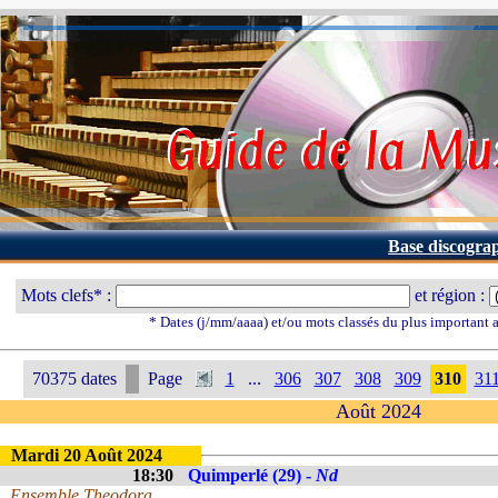
Base discogra
Mots clefs* :
et région :
* Dates (j/mm/aaaa) et/ou mots classés du plus important
70375 dates
Page
1
...
306
307
308
309
310
31
Août 2024
Mardi 20 Août 2024
18:30
Quimperlé (29) -
Nd
Ensemble Theodora