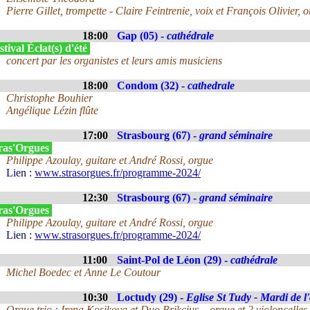
Pierre Gillet, trompette - Claire Feintrenie, voix et François Olivier, 
18:00
Gap (05) -
cathédrale
tival Éclat(s) d'été
concert par les organistes et leurs amis musiciens
18:00
Condom (32) -
cathedrale
Christophe Bouhier
Angélique Lézin flûte
17:00
Strasbourg (67) -
grand séminaire
ras'Orgues
Philippe Azoulay, guitare et André Rossi, orgue
Lien :
www.strasorgues.fr/programme-2024/
12:30
Strasbourg (67) -
grand séminaire
ras'Orgues
Philippe Azoulay, guitare et André Rossi, orgue
Lien :
www.strasorgues.fr/programme-2024/
11:00
Saint-Pol de Léon (29) -
cathédrale
Michel Boedec et Anne Le Coutour
10:30
Loctudy (29) -
Eglise St Tudy - Mardi de l
Orgue trio : Irena Kosikova et Duo Brikcius – orgue et 2 violoncelles