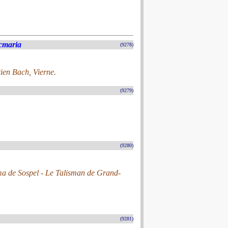
cmaria
(9278)
tien Bach, Vierne.
(9279)
(9280)
ma de Sospel - Le Talisman de Grand-
(9281)