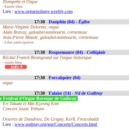
Trompette et Orgue
- Entrée libre
Lien :
www.orguepoligny.weebly.com
17:30
Dauphin (04) -
Église
Marie-Virginie Delorme, orgue
Alain Bravay, galoubet-tambourin, cornemuse
Jean-Pierre Miaule, galoubet-tambourin, cornemuse
- Libre participation
17:30
Roquemaure (84) -
Collégiale
Récital Franck Besingrand sur l'orgue historique
- entrée libre
17:30
Forcalquier (04)
orgue
17:30
Falaise (14) -
Nd de Guibray
e Festival d'Orgue Baroque de Guibray
Eri Takata et Min Kyeong Kim
Concert Jeune Tribune
Oeuvres de Dandrieu, De Grigny, Kerll, Frescobaldi
Lien :
www.guibray.org/gui/Concerts/Concerts.html