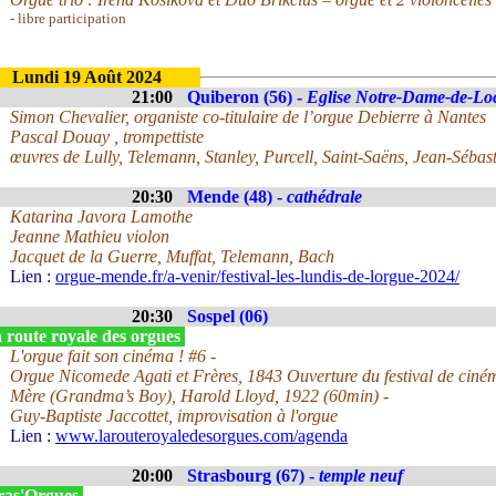
- libre participation
Lundi 19 Août 2024
21:00
Quiberon (56) -
Eglise Notre-Dame-de-Lo
Simon Chevalier, organiste co-titulaire de l’orgue Debierre à Nantes
Pascal Douay , trompettiste
œuvres de Lully, Telemann, Stanley, Purcell, Saint-Saëns, Jean-Sébas
20:30
Mende (48) -
cathédrale
Katarina Javora Lamothe
Jeanne Mathieu violon
Jacquet de la Guerre, Muffat, Telemann, Bach
Lien :
orgue-mende.fr/a-venir/festival-les-lundis-de-lorgue-2024/
20:30
Sospel (06)
 route royale des orgues
L'orgue fait son cinéma ! #6 -
Orgue Nicomede Agati et Frères, 1843 Ouverture du festival de ciné
Mère (Grandma’s Boy), Harold Lloyd, 1922 (60min) -
Guy-Baptiste Jaccottet, improvisation à l'orgue
Lien :
www.larouteroyaledesorgues.com/agenda
20:00
Strasbourg (67) -
temple neuf
ras'Orgues