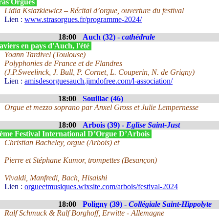
ras'Orgues
Lidia Ksiazkiewicz – Récital d’orgue, ouverture du festival
Lien :
www.strasorgues.fr/programme-2024/
18:00
Auch (32) -
cathédrale
viers en pays d'Auch, l'été
Yoann Tardivel (Toulouse)
Polyphonies de France et de Flandres
(J.P.Sweelinck, J. Bull, P. Cornet, L. Couperin, N. de Grigny)
Lien :
amisdesorguesauch.jimdofree.com/l-association/
18:00
Souillac (46)
Orgue et mezzo soprano par Anxel Gross et Julie Lempernesse
18:00
Arbois (39) -
Eglise Saint-Just
ème Festival International D’Orgue D’Arbois
Christian Bacheley, orgue (Arbois) et
Pierre et Stéphane Kumor, trompettes (Besançon)
Vivaldi, Manfredi, Bach, Hisaishi
Lien :
orgueetmusiques.wixsite.com/arbois/festival-2024
18:00
Poligny (39) -
Collégiale Saint-Hippolyte
Ralf Schmuck & Ralf Borghoff, Erwitte - Allemagne