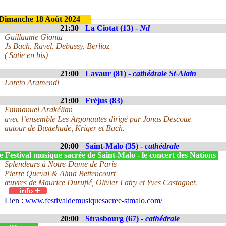
Dimanche 18 Août 2024
21:30
La Ciotat (13) -
Nd
Guillaume Gionta
Js Bach, Ravel, Debussy, Berlioz
( Satie en bis)
21:00
Lavaur (81) -
cathédrale St-Alain
Loreto Aramendi
21:00
Fréjus (83)
Emmanuel Arakélian
avec l’ensemble Les Argonautes dirigé par Jonas Descotte
autour de Buxtehude, Kriger et Bach.
20:00
Saint-Malo (35) -
cathédrale
 Festival musique sacrée de Saint-Malo - le concert des Nations
Splendeurs à Notre-Dame de Paris
Pierre Queval & Alma Bettencourt
œuvres de Maurice Duruflé, Olivier Latry et Yves Castagnet.
Lien :
www.festivaldemusiquesacree-stmalo.com/
20:00
Strasbourg (67) -
cathédrale