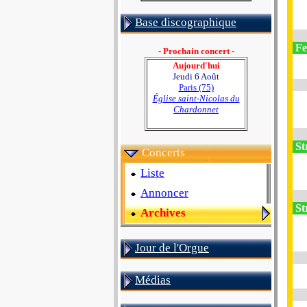
Base discographique
Fes
- Prochain concert -
Aujourd'hui
Jeudi 6 Août
Paris (75)
Église saint-Nicolas du
Chardonnet
St
Concerts
Liste
Annoncer
St
Archives
Jour de l'Orgue
Médias