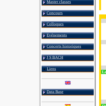
Master classes
Concours
Colloques
Evénements
Concerts historiques
J S BACH
Liens
La
Data Base
St