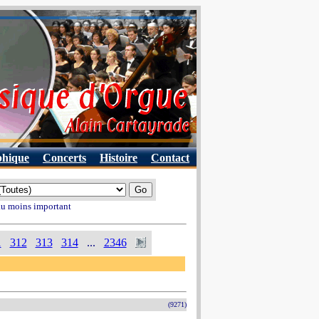
phique
Concerts
Histoire
Contact
 au moins important
1
312
313
314
...
2346
(9271)