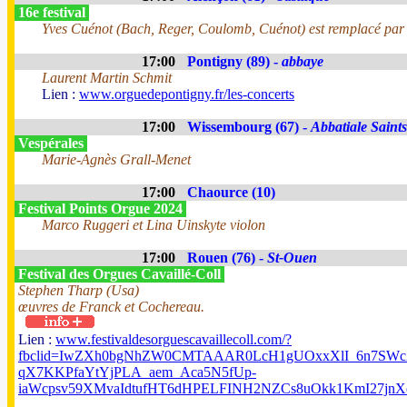
16e festival
Yves Cuénot (Bach, Reger, Coulomb, Cuénot) est remplacé par
17:00
Pontigny (89) -
abbaye
Laurent Martin Schmit
Lien :
www.orguedepontigny.fr/les-concerts
17:00
Wissembourg (67) -
Abbatiale Saints
Vespérales
Marie-Agnès Grall-Menet
17:00
Chaource (10)
Festival Points Orgue 2024
Marco Ruggeri et Lina Uinskyte violon
17:00
Rouen (76) -
St-Ouen
Festival des Orgues Cavaillé-Coll
Stephen Tharp (Usa)
œuvres de Franck et Cochereau.
Lien :
www.festivaldesorguescavaillecoll.com/?
fbclid=IwZXh0bgNhZW0CMTAAAR0LcH1gUOxxXlI_6n7SWc2
qX7KKPfaYtYjPLA_aem_Aca5N5fUp-
iaWcpsv59XMvaIdtufHT6dHPELFINH2NZCs8uOkk1KmI27j