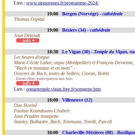
Lien :
www.strasorgues.fr/programme-2024/
19:00
Bergen (Norvège) -
cathédrale
Thomas Ospital
19:00
Béziers (34) -
cathédrale
Jean Dekyndt
18:30
Le Vigan (30) -
Temple du Vigan, ru
Les heures d'orgue
Marie-Cécile Lahor, orgue (Montpellier) et François Devienne
”Bach en musique et en mots” -
Oeuvres de Bach, textes de Sollers, Cioran, Bobin
- Entrée libre, participation aux frais
Lien :
orguetemple.vigan.free.fr/somgene.htm
18:00
Villeneuve (12)
Duo Hormê
Pauline Koundouno-Chabert
Jean Pradère trompette
Stanley, Balbastre, Bach, Telemann, Torelli, Purcell
18:00
Charleville-Mézières (08) -
Basiliqu