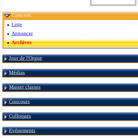
Concerts
Liste
Annoncer
Archives
Jour de l'Orgue
Médias
Master classes
Concours
Colloques
Evénements