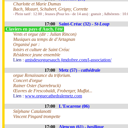
Charlotte et Marie Dumas
Bach, Mozart, Schubert, Grigny, Corrette
- Plein tarif : 12.00 ; Jeunes (Pour les - de 14 ans) : gratuit ; Adhérents : 10
17:00
Saint-Créac (32) -
St-Loup
Claviers en pays d'Auch, l'été
Vents et orgue (dir : Julian Rincon)
Musiques au temps de d’Artagnan
Organisé par :
loisirs et culture de Saint Créac
Résidence jeune ensemble
Lien :
amisdesorguesauch.jimdofree.com/l-association/
17:00
Metz (57) -
cathédrale
orgue Renaissance du triforium.
Concert d'orgue
Rainer Oster (Sarrebruck)
Œuvres de Frescobaldi, Froberger, Muffat...
Lien :
www.orguecathedralemetz.com
17:00
L'Escarene (06)
Stéphane Catalanotti
Vincent Pingard trompette
17:00
Alençon (61) -
basilique