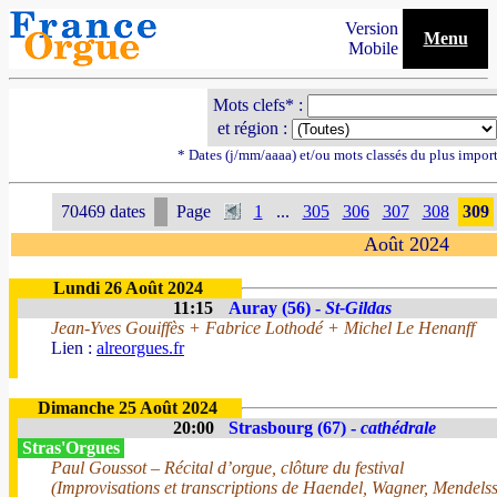
Version
Menu
Mobile
Mots clefs* :
et région :
* Dates (j/mm/aaaa) et/ou mots classés du plus impor
70469 dates
Page
1
...
305
306
307
308
309
Août 2024
Lundi 26 Août 2024
11:15
Auray (56) -
St-Gildas
Jean-Yves Gouiffès + Fabrice Lothodé + Michel Le Henanff
Lien :
alreorgues.fr
Dimanche 25 Août 2024
20:00
Strasbourg (67) -
cathédrale
Stras'Orgues
Paul Goussot – Récital d’orgue, clôture du festival
(Improvisations et transcriptions de Haendel, Wagner, Mendels