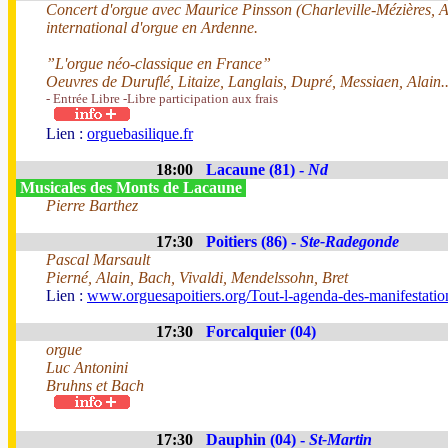
Concert d'orgue avec Maurice Pinsson (Charleville-Mézières, Ar
international d'orgue en Ardenne.
”L'orgue néo-classique en France”
Oeuvres de Duruflé, Litaize, Langlais, Dupré, Messiaen, Alain..
- Entrée Libre -Libre participation aux frais
Lien :
orguebasilique.fr
18:00
Lacaune (81) -
Nd
Musicales des Monts de Lacaune
Pierre Barthez
17:30
Poitiers (86) -
Ste-Radegonde
Pascal Marsault
Pierné, Alain, Bach, Vivaldi, Mendelssohn, Bret
Lien :
www.orguesapoitiers.org/Tout-l-agenda-des-manifestation
17:30
Forcalquier (04)
orgue
Luc Antonini
Bruhns et Bach
17:30
Dauphin (04) -
St-Martin