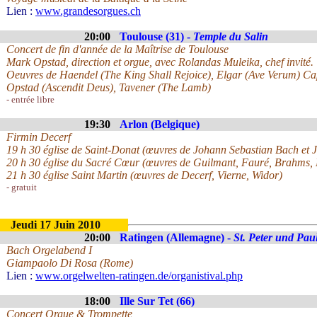
Lien :
www.grandesorgues.ch
20:00
Toulouse (31) -
Temple du Salin
Concert de fin d'année de la Maîtrise de Toulouse
Mark Opstad, direction et orgue, avec Rolandas Muleika, chef invité.
Oeuvres de Haendel (The King Shall Rejoice), Elgar (Ave Verum) Capl
Opstad (Ascendit Deus), Tavener (The Lamb)
- entrée libre
19:30
Arlon (Belgique)
Firmin Decerf
19 h 30 église de Saint-Donat (œuvres de Johann Sebastian Bach et
20 h 30 église du Sacré Cœur (œuvres de Guilmant, Fauré, Brahms, 
21 h 30 église Saint Martin (œuvres de Decerf, Vierne, Widor)
- gratuit
Jeudi 17 Juin 2010
20:00
Ratingen (Allemagne) -
St. Peter und Pau
Bach Orgelabend I
Giampaolo Di Rosa (Rome)
Lien :
www.orgelwelten-ratingen.de/organistival.php
18:00
Ille Sur Tet (66)
Concert Orgue & Trompette