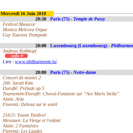
Mercredi 16 Juin 2010
20:30
Paris (75) -
Temple de Passy
Festival Musacor
Monica Melcova Orgue
Guy Touvron Trompette
20:00
Luxembourg (Luxembourg) -
Philharmo
Andreas Rothkopf
Lien :
www.philharmonie.lu/
20:00
Paris (75) -
Notre-dame
Concert de master 2
20h: Sarah Kim
Duruflé: Prélude op 5
Tournemire/Duruflé: Choral-Fantaisie sur ”Ave Maris Stella”
Alain: Aria
Florentz: Debout sur le soleil
21h15: Yoann Tardivel
Messiaen: La Vierge et l'enfant
Alain: 2 Fantaisies
Florentz: Les Laudes