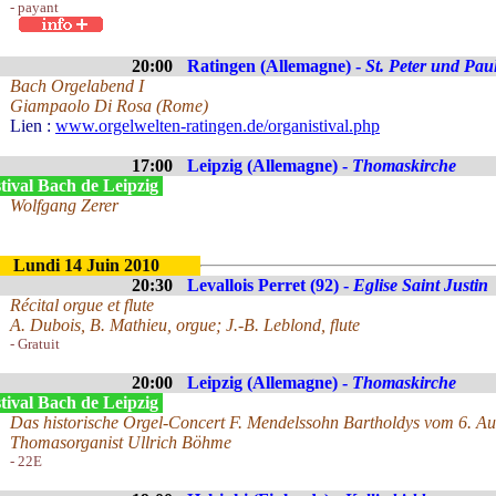
- payant
20:00
Ratingen (Allemagne) -
St. Peter und Pau
Bach Orgelabend I
Giampaolo Di Rosa (Rome)
Lien :
www.orgelwelten-ratingen.de/organistival.php
17:00
Leipzig (Allemagne) -
Thomaskirche
tival Bach de Leipzig
Wolfgang Zerer
Lundi 14 Juin 2010
20:30
Levallois Perret (92) -
Eglise Saint Justin
Récital orgue et flute
A. Dubois, B. Mathieu, orgue; J.-B. Leblond, flute
- Gratuit
20:00
Leipzig (Allemagne) -
Thomaskirche
tival Bach de Leipzig
Das historische Orgel-Concert F. Mendelssohn Bartholdys vom 6. A
Thomasorganist Ullrich Böhme
- 22E