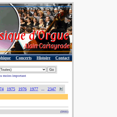
phique
Concerts
Histoire
Contact
 au moins important
74
1975
1976
1977
...
2347
(59161)