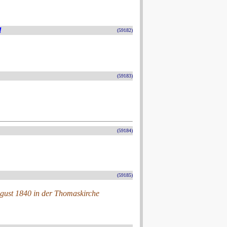
l
(59182)
(59183)
(59184)
(59185)
ugust 1840 in der Thomaskirche