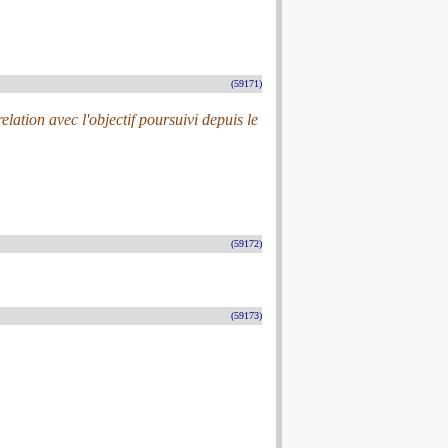
(59171)
lation avec l'objectif poursuivi depuis le
(59172)
(59173)