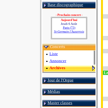
Base discographique
- Prochain concert -
Aujourd'hui
Jeudi 6 Août
Paris (75)
St-Germain l'Auxerrois
Concerts
Liste
Annoncer
Archives
Le
Jour de l'Orgue
Médias
Master classes