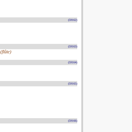
(59162)
(59163)
flûte)
(59164)
(59165)
(59166)