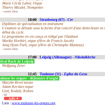
Marie Cécile Lahor, Orgue
Thierry Micalet, Trompettes
- entrée libre
18:00
Strasbourg (67) -
Crr
Diplômes de spécialisation en instrument
L'examen se déroule sous la forme d'un concert d'une demi-heure en re
début du cycle.
Le programme en est conçu et rédigé par l'étudiant
Mariko Horikiri, orgue (élève de Francis Jacob)
Jung Hyun Park, orgue (élève de Christophe Mantoux)
- entrée libre
17:00
Leipzig (Allemagne) -
Nikolaikirche
tival Bach de Leipzig
Wolfgang Zerer
12:45
Toulouse (31) -
Eglise du Gesu
ulouse les orgues - déjeuners d'orgue
Marylin Revel mezzo
Adam Kecskes orgue
Liszt, Kodaly, Koloss
- 9E
Lien :
www.toulouse-les-orgues.org