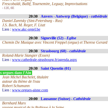
Frescobaldi, Ballif, Tournemire, Leguay, Improvisations
- 12E, 6E
20:30
Anvers - Antwerp (Belgique) -
cathédrale
Daniel Zaretsky (Sint-Petersburg - Rus)
J.S. Bach, M. Reger, F. Liszt
Lien :
www.akc-orgel.be
20:30
Signeville (52) -
Eglise
Chemin De Musique avec Vincent Freppel (orgue) et Therese Gerard (
20:30
Strasbourg (68) -
cathédrale
Roland-Marie Stangier (Essen)
Lien :
www.cathedrale-strasbourg.fr/agenda.aspx
20:30
Saint Quentin (01)
s orgues dans l'Ain
Jean Michel Bachelet, titulaire
autour du thème de l'eau
Robert Schumann
Lien :
www.orgues-aisne.com
20:00
Lausanne (Suisse) -
Cathédrale
Bernhard Marx
voyage musical de la Baltique à la Seine