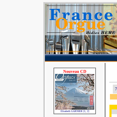
Nouveau CD
7
Elisabeth GARNIER [1; 2]