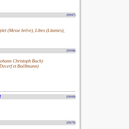
(59167)
et (Messe brève), Libes (Litanies),
(59168)
 Johann Christoph Bach)
Decerf et Boëllmann)
l
(59169)
(59170)