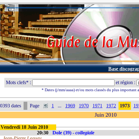
Base discogra
Mots clefs* :
et région :
* Dates (j/mm/aaaa) et/ou mots classés du plus important
0393 dates
Page
1
...
1969
1970
1971
1972
1973
19
Juin 2010
Vendredi 18 Juin 2010
20:30
Dole (39) -
collegiale
Jean-Pierre Leguay