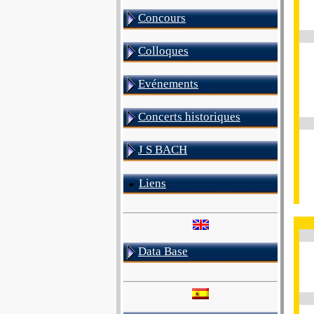
Concours
Colloques
Evénements
Concerts historiques
J S BACH
Liens
Data Base