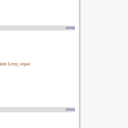
(59180)
slain Leroy, orgue
(59181)