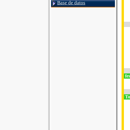
Base de datos
fes
To