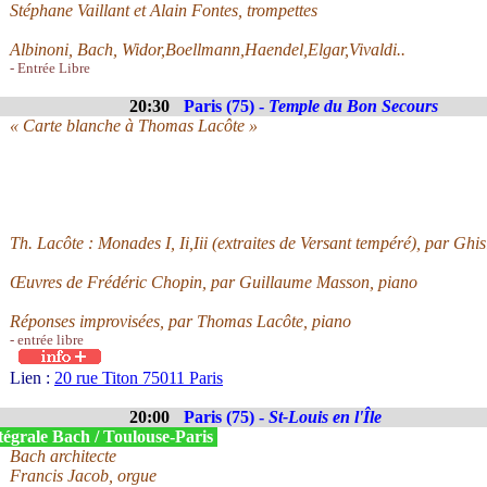
Stéphane Vaillant et Alain Fontes, trompettes
Albinoni, Bach, Widor,Boellmann,Haendel,Elgar,Vivaldi..
- Entrée Libre
20:30
Paris (75) -
Temple du Bon Secours
« Carte blanche à Thomas Lacôte »
Th. Lacôte : Monades I, Ii,Iii (extraites de Versant tempéré), par Ghi
Œuvres de Frédéric Chopin, par Guillaume Masson, piano
Réponses improvisées, par Thomas Lacôte, piano
- entrée libre
Lien :
20 rue Titon 75011 Paris
20:00
Paris (75) -
St-Louis en l'Île
tégrale Bach / Toulouse-Paris
Bach architecte
Francis Jacob, orgue