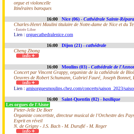
orgue et violoncelle
Itinéraires baroques
16:00
Nice (06) -
Cathédrale Sainte-Répara
Charles-Henri Maulini titulaire de Notre-dame de Nice et du T
- Entrée Libre
Lien :
orguecathedralenice.com
16:00
Dijon (21) -
cathédrale
Cheng Zhong
16:00
Moulins (03) -
Cathédrale de l'Anno
Concert par Vincent Grappy, organiste de la cathédrale de Bloi
Oeuvres de Robert Schumann, Gabriel Fauré, Joseph Bonnet,
Lien :
amisorguesmoulins.chez.com/concerts/saison_2023/sais
16:00
Saint-Quentin (02) -
basilique
Les orgues de l'Aisne
Pieter-Jelle De Boer
Organiste concertiste, directeur musical de l’Orchestre des Pay
Esprit en réveil
N. de Grigny - J.S. Bach - M. Duruflé - M. Reger