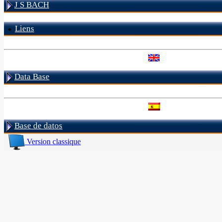
J S BACH
Liens
Data Base
Base de datos
Version classique