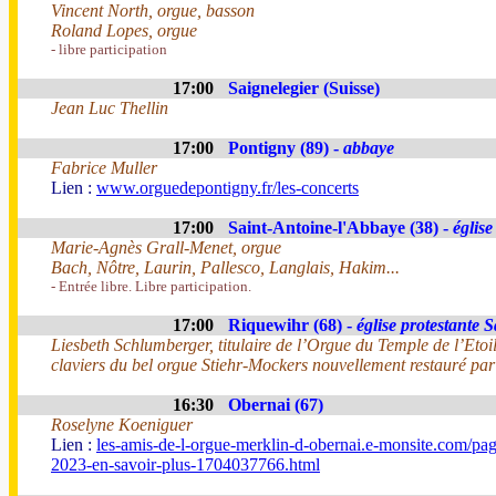
Vincent North, orgue, basson
Roland Lopes, orgue
- libre participation
17:00
Saignelegier (Suisse)
Jean Luc Thellin
17:00
Pontigny (89) -
abbaye
Fabrice Muller
Lien :
www.orguedepontigny.fr/les-concerts
17:00
Saint-Antoine-l'Abbaye (38) -
église
Marie-Agnès Grall-Menet, orgue
Bach, Nôtre, Laurin, Pallesco, Langlais, Hakim...
- Entrée libre. Libre participation.
17:00
Riquewihr (68) -
église protestante 
Liesbeth Schlumberger, titulaire de l’Orgue du Temple de l’Etoi
claviers du bel orgue Stiehr-Mockers nouvellement restauré pa
16:30
Obernai (67)
Roselyne Koeniguer
Lien :
les-amis-de-l-orgue-merklin-d-obernai.e-monsite.com/pag
2023-en-savoir-plus-1704037766.html