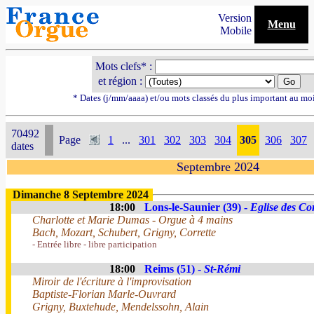
Version
Menu
Mobile
Mots clefs* :
et région :
* Dates (j/mm/aaaa) et/ou mots classés du plus important au mo
70492
Page
1
...
301
302
303
304
305
306
307
dates
Septembre 2024
Dimanche 8 Septembre 2024
18:00
Lons-le-Saunier (39) -
Eglise des Cor
Charlotte et Marie Dumas - Orgue à 4 mains
Bach, Mozart, Schubert, Grigny, Corrette
- Entrée libre - libre participation
18:00
Reims (51) -
St-Rémi
Miroir de l'écriture à l'improvisation
Baptiste-Florian Marle-Ouvrard
Grigny, Buxtehude, Mendelssohn, Alain