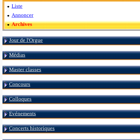
Liste
Annoncer
Archives
Jour de l'Orgue
Médias
Master classes
Concours
Colloques
Evénements
Concerts historiques