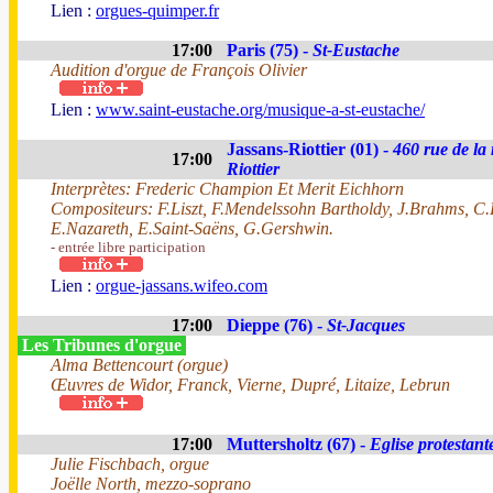
Lien :
orgues-quimper.fr
17:00
Paris (75) -
St-Eustache
Audition d'orgue de François Olivier
Lien :
www.saint-eustache.org/musique-a-st-eustache/
Jassans-Riottier (01) -
460 rue de la
17:00
Riottier
Interprètes: Frederic Champion Et Merit Eichhorn
Compositeurs: F.Liszt, F.Mendelssohn Bartholdy, J.Brahms, C.
E.Nazareth, E.Saint-Saëns, G.Gershwin.
- entrée libre participation
Lien :
orgue-jassans.wifeo.com
17:00
Dieppe (76) -
St-Jacques
Les Tribunes d'orgue
Alma Bettencourt (orgue)
Œuvres de Widor, Franck, Vierne, Dupré, Litaize, Lebrun
17:00
Muttersholtz (67) -
Eglise protestant
Julie Fischbach, orgue
Joëlle North, mezzo-soprano