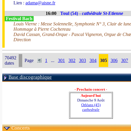
Lien :
adama@aisne.fr
16:00
Toul (54) -
cathédrale St-Etienne
Festival Bach
Louis Vierne : Messe Solennelle, Symphonie N° 3, Clair de lune
Hommage à Pierre Cochereau
David Cassan, Grand-Orque - Pascal Vigneron, Orgue de Ch
Direction
70492
Page
1
...
301
302
303
304
305
306
307
dates
Base discographique
- Prochain concert -
Aujourd'hui
Dimanche 9 Août
Orléans (45)
cathedrale
Concerts