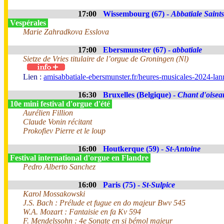
17:00
Wissembourg (67) -
Abbatiale Saints
Vespérales
Marie Zahradkova Esslova
17:00
Ebersmunster (67) -
abbatiale
Sietze de Vries titulaire de l’orgue de Groningen (Nl)
Lien :
amisabbatiale-ebersmunster.fr/heures-musicales-2024-lan
16:30
Bruxelles (Belgique) -
Chant d'oisea
10e mini festival d'orgue d'été
Aurélien Fillion
Claude Vonin récitant
Prokofiev Pierre et le loup
16:00
Houtkerque (59) -
St-Antoine
Festival international d'orgue en Flandre
Pedro Alberto Sanchez
16:00
Paris (75) -
St-Sulpice
Karol Mossakowski
J.S. Bach : Prélude et fugue en do majeur Bwv 545
W.A. Mozart : Fantaisie en fa Kv 594
F. Mendelssohn : 4e Sonate en si bémol majeur