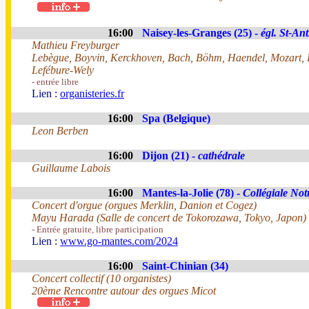
16:00
Naisey-les-Granges (25) -
égl. St-Ant
Mathieu Freyburger
Lebègue, Boyvin, Kerckhoven, Bach, Böhm, Haendel, Mozart, 
Lefébure-Wely
- entrée libre
Lien :
organisteries.fr
16:00
Spa (Belgique)
Leon Berben
16:00
Dijon (21) -
cathédrale
Guillaume Labois
16:00
Mantes-la-Jolie (78) -
Collégiale No
Concert d'orgue (orgues Merklin, Danion et Cogez)
Mayu Harada (Salle de concert de Tokorozawa, Tokyo, Japon)
- Entrée gratuite, libre participation
Lien :
www.go-mantes.com/2024
16:00
Saint-Chinian (34)
Concert collectif (10 organistes)
20ème Rencontre autour des orgues Micot