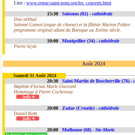
Lien :
www.orgue-saint-pons.org/les_concerts.html
15:30
Soissons (02) -
cathédrale
Duo arkhaé
Salomé Gamot (orgue de choeur) et la flûtiste Marion Pottier.
programme original allant du Baroque au Xxème siècle.
10:00
Montpellier (34) -
cathédrale
Pierre Seyte
Août 2024
Samedi 31 Août 2024
20:30
Saint-Martin de Boscherville (76) -
Baptiste-Florian Marle-Ouvrard
Hommage à Pierre Cochereau
20:00
Zadar (Croatie) -
cathédrale
Daniel Roth
20:00
Mulhouse (68) -
Ste-Marie