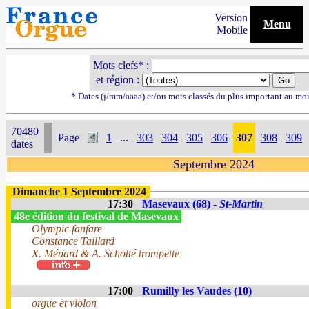
Version
Menu
Mobile
Mots clefs* :
et région :
* Dates (j/mm/aaaa) et/ou mots classés du plus important au mo
70480
Page
1
...
303
304
305
306
307
308
309
dates
Septembre 2024
Dimanche 1 Septembre 2024
17:30
Masevaux (68) -
St-Martin
48e édition du festival de Masevaux
Olympic fanfare
Constance Taillard
X. Ménard & A. Schotté trompette
17:00
Rumilly les Vaudes (10)
orgue et violon