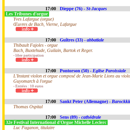
17:00
Dieppe (76) -
St-Jacques
Les Tribunes d'orgue
Yves Lafargue (orgue)
Œuvres de Bach, Vierne, Lafargue
17:00
Guîtres (33) -
abbatiale
Thibault Fajoles - orgue
Bach, Buxtehude, Guilain, Bartok et Reger.
- libre participation
17:00
Pontorson (50) -
Eglise Paroissiale
L'Instant violon et orgue composé de Jean-Marie Lions au viol
Guyomarch à l'orgue
- Entrées : 10 euros
17:00
Sankt Peter (Allemagne) -
Barockki
Thomas Ospital
17:00
Sens (89) -
cathédrale
32e Festival International d'Orgue Michelle Leclerc
Luc Paganon, titulaire