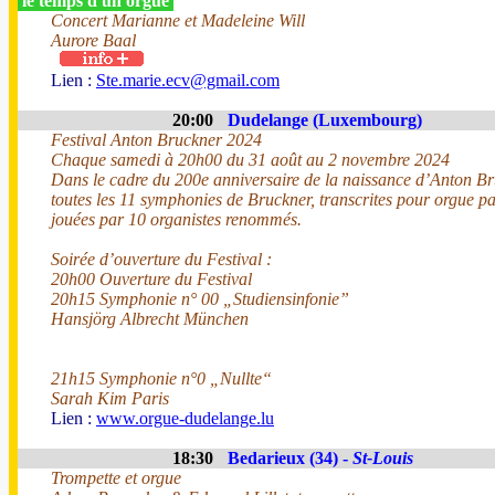
le temps d'un orgue
Concert Marianne et Madeleine Will
Aurore Baal
Lien :
Ste.marie.ecv@gmail.com
20:00
Dudelange (Luxembourg)
Festival Anton Bruckner 2024
Chaque samedi à 20h00 du 31 août au 2 novembre 2024
Dans le cadre du 200e anniversaire de la naissance d’Anton Br
toutes les 11 symphonies de Bruckner, transcrites pour orgue p
jouées par 10 organistes renommés.
Soirée d’ouverture du Festival :
20h00 Ouverture du Festival
20h15 Symphonie n° 00 „Studiensinfonie”
Hansjörg Albrecht München
21h15 Symphonie n°0 „Nullte“
Sarah Kim Paris
Lien :
www.orgue-dudelange.lu
18:30
Bedarieux (34) -
St-Louis
Trompette et orgue