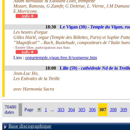
Adam Bernadac & Edouard Lillet, trompette
Mozart, Rameau, G.Zamfir, G Delerue, L. Vierne, J.M Damase,
E.Morricone.
18:30
Le Vigan (30) -
Temple du Vigan, ru
Les heures d'orgue
Gilles Harlé, orgue (Temple des Billettes, Paris) et Sophie Patt
”Magnificat!” - Bach, Buxtehude, compositeurs de l’Italie bar
- Entrée libre, participation aux frais
Lien :
orguetemple.vigan.free.fr/somgene.htm
18:00
Lille (59) -
cathédrale Nd de la Treill
Jean-Luc Ho,
Les Estivales de la Treille
avec Harmonia Sacra
70480
Page
1
...
303
304
305
306
307
308
309
dates
Base discographique