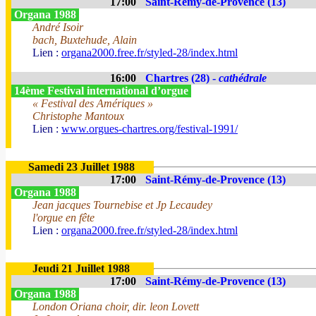
17:00
Saint-Rémy-de-Provence (13)
Organa 1988
André Isoir
bach, Buxtehude, Alain
Lien :
organa2000.free.fr/styled-28/index.html
16:00
Chartres (28) -
cathédrale
14ème Festival international d’orgue
« Festival des Amériques »
Christophe Mantoux
Lien :
www.orgues-chartres.org/festival-1991/
Samedi 23 Juillet 1988
17:00
Saint-Rémy-de-Provence (13)
Organa 1988
Jean jacques Tournebise et Jp Lecaudey
l'orgue en fête
Lien :
organa2000.free.fr/styled-28/index.html
Jeudi 21 Juillet 1988
17:00
Saint-Rémy-de-Provence (13)
Organa 1988
London Oriana choir, dir. leon Lovett