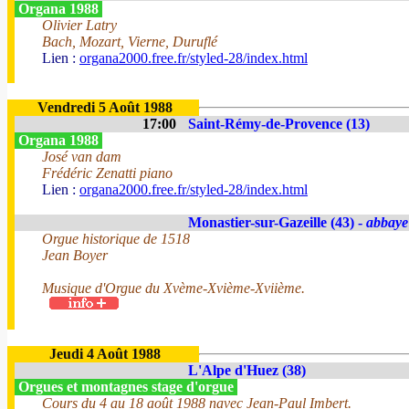
Organa 1988
Olivier Latry
Bach, Mozart, Vierne, Duruflé
Lien :
organa2000.free.fr/styled-28/index.html
Vendredi 5 Août 1988
17:00
Saint-Rémy-de-Provence (13)
Organa 1988
José van dam
Frédéric Zenatti piano
Lien :
organa2000.free.fr/styled-28/index.html
Monastier-sur-Gazeille (43) -
abbaye
Orgue historique de 1518
Jean Boyer
Musique d'Orgue du Xvème-Xvième-Xviième.
Jeudi 4 Août 1988
L'Alpe d'Huez (38)
Orgues et montagnes stage d'orgue
Cours du 4 au 18 août 1988 navec Jean-Paul Imbert.