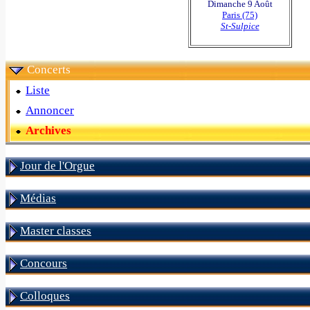
Dimanche 9 Août
Paris (75)
St-Sulpice
Concerts
Liste
Annoncer
Archives
Jour de l'Orgue
Médias
Master classes
Concours
Colloques