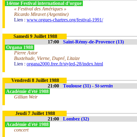
14ème Festival international d’orgue
« Festival des Amériques »
Ricardo Miravet (Argentine)
Lien :
www.orgues-chartres.org/festival-1991/
Samedi 9 Juillet 1988
17:00
Saint-Rémy-de-Provence (13)
Organa 1988
Pierre Astor
Buxtehude, Vierne, Dupré, Litaize
Lien :
organa2000.free.fr/styled-28/index.html
Vendredi 8 Juillet 1988
21:00
Toulouse (31) -
St-sernin
Académie d'été 1988
Gillian Weir
Jeudi 7 Juillet 1988
21:00
Lombez (32)
Académie d'été 1988
concert