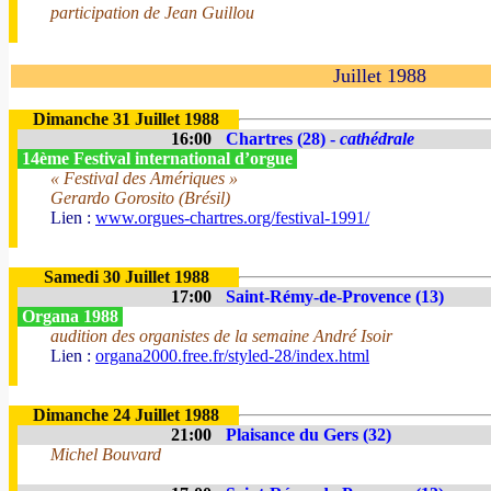
participation de Jean Guillou
Juillet 1988
Dimanche 31 Juillet 1988
16:00
Chartres (28) -
cathédrale
14ème Festival international d’orgue
« Festival des Amériques »
Gerardo Gorosito (Brésil)
Lien :
www.orgues-chartres.org/festival-1991/
Samedi 30 Juillet 1988
17:00
Saint-Rémy-de-Provence (13)
Organa 1988
audition des organistes de la semaine André Isoir
Lien :
organa2000.free.fr/styled-28/index.html
Dimanche 24 Juillet 1988
21:00
Plaisance du Gers (32)
Michel Bouvard