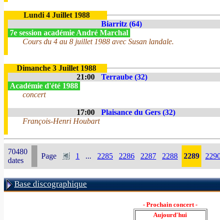
Lundi 4 Juillet 1988
Biarritz (64)
7e session académie André Marchal
Cours du 4 au 8 juillet 1988 avec Susan landale.
Dimanche 3 Juillet 1988
21:00
Terraube (32)
Académie d'été 1988
concert
17:00
Plaisance du Gers (32)
François-Henri Houbart
70480
Page
1
...
2285
2286
2287
2288
2289
229
dates
Base discographique
- Prochain concert -
Aujourd'hui