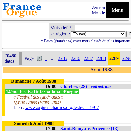
Version
Menu
Mobile
Mots clefs* :
et région :
* Dates (j/mm/aaaa) et/ou mots classés du plus importan
70480
Page
1
...
2285
2286
2287
2288
2289
229
dates
Août 1988
Dimanche 7 Août 1988
16:00
Chartres (28) -
cathédrale
14ème Festival international d’orgue
« Festival des Amériques »
Lynne Davis (États-Unis)
Lien :
www.orgues-chartres.org/festival-1991/
Samedi 6 Août 1988
17:00
Saint-Rémy-de-Provence (13)