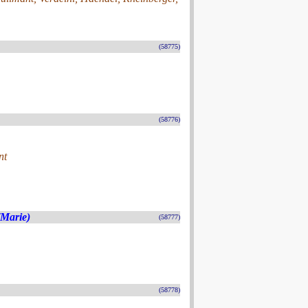
(58775)
(58776)
nt
(Marie)
(58777)
(58778)