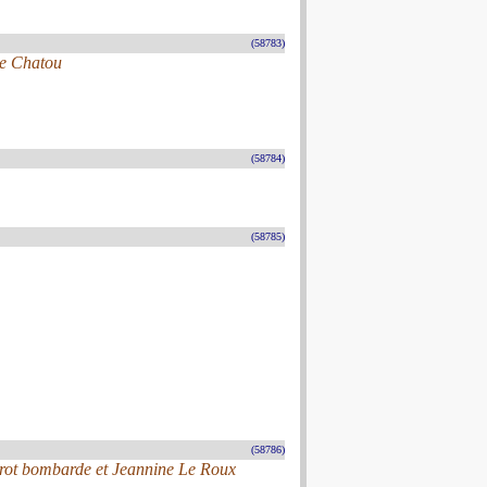
(58783)
De Chatou
(58784)
(58785)
(58786)
érot bombarde et Jeannine Le Roux