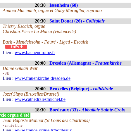
20:30
Issenheim (68)
Andrea Macinanti, orgue et Gaby Muragllia, soprano
20:30
Saint Donat (26) -
Collégiale
Thierry Escaich, orgue
Christian-Pierre La Marca (violoncelle)
Bach - Mendelssohn - Fauré - Ligeti - Escaich
Lien :
www.bachendrome.fr
20:00
Dresden (Allemagne) -
Frauenkirche
Dame Gillian Weir
- 8E
Lien :
www.frauenkirche-dresden.de
20:00
Bruxelles (Belgique) -
cathédrale
Jozef Sluys (Bruxelles/Brussel)
Lien :
www.cathedralestmichel.be
18:30
Bordeaux (33) -
Abbatiale Sainte-Croix
cle orgue d'été
Jean-Baptiste Monnot (St Louis des Chartrons)
- entrée libre
Lien :
www.france-orgue.fr/bordeaux