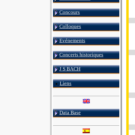
Concours
Colloques
Evénements
Concerts historiques
J S BACH
Liens
Data Base