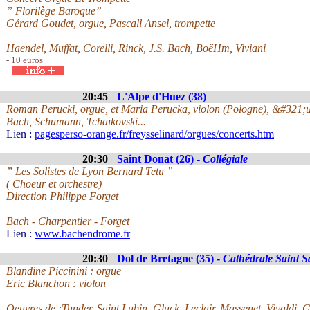
” Florilège Baroque”
Gérard Goudet, orgue, Pascall Ansel, trompette
Haendel, Muffat, Corelli, Rinck, J.S. Bach, BoëHm, Viviani
- 10 euros
20:45
L'Alpe d'Huez (38)
Roman Perucki, orgue, et Maria Perucka, violon (Pologne), &#321;u
Bach, Schumann, Tchaïkovski...
Lien :
pagesperso-orange.fr/freysselinard/orgues/concerts.htm
20:30
Saint Donat (26) -
Collégiale
” Les Solistes de Lyon Bernard Tetu ”
( Choeur et orchestre)
Direction Philippe Forget
Bach - Charpentier - Forget
Lien :
www.bachendrome.fr
20:30
Dol de Bretagne (35) -
Cathédrale Saint 
Blandine Piccinini : orgue
Eric Blanchon : violon
Oeuvres de :Tunder, Saint Lubin, Gluck, Leclair, Massenet, Vivaldi, 