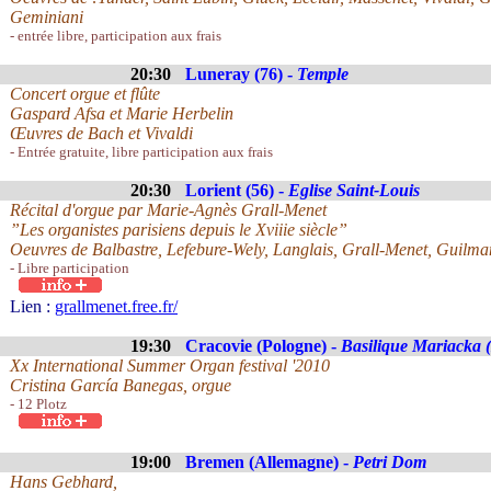
Geminiani
- entrée libre, participation aux frais
20:30
Luneray (76) -
Temple
Concert orgue et flûte
Gaspard Afsa et Marie Herbelin
Œuvres de Bach et Vivaldi
- Entrée gratuite, libre participation aux frais
20:30
Lorient (56) -
Eglise Saint-Louis
Récital d'orgue par Marie-Agnès Grall-Menet
”Les organistes parisiens depuis le Xviiie siècle”
Oeuvres de Balbastre, Lefebure-Wely, Langlais, Grall-Menet, Guilma
- Libre participation
Lien :
grallmenet.free.fr/
19:30
Cracovie (Pologne) -
Basilique Mariacka 
Xx International Summer Organ festival '2010
Cristina García Banegas, orgue
- 12 Plotz
19:00
Bremen (Allemagne) -
Petri Dom
Hans Gebhard,