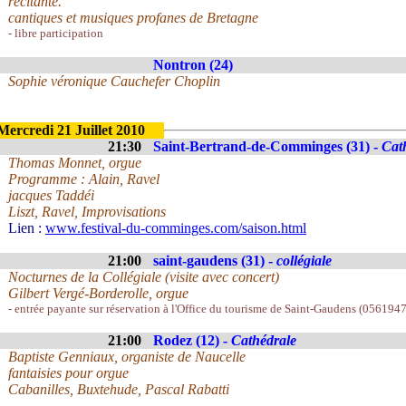
récitante.
cantiques et musiques profanes de Bretagne
- libre participation
Nontron (24)
Sophie véronique Cauchefer Choplin
Mercredi 21 Juillet 2010
21:30
Saint-Bertrand-de-Comminges (31) -
Cat
Thomas Monnet, orgue
Programme : Alain, Ravel
jacques Taddéi
Liszt, Ravel, Improvisations
Lien :
www.festival-du-comminges.com/saison.html
21:00
saint-gaudens (31) -
collégiale
Nocturnes de la Collégiale (visite avec concert)
Gilbert Vergé-Borderolle, orgue
- entrée payante sur réservation à l'Office du tourisme de Saint-Gaudens (0561947
21:00
Rodez (12) -
Cathédrale
Baptiste Genniaux, organiste de Naucelle
fantaisies pour orgue
Cabanilles, Buxtehude, Pascal Rabatti