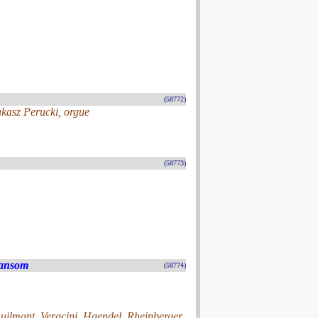
(58772)
kasz Perucki, orgue
(58773)
Sansom
(58774)
Guilmant, Veracini, Haendel, Rheinberger,