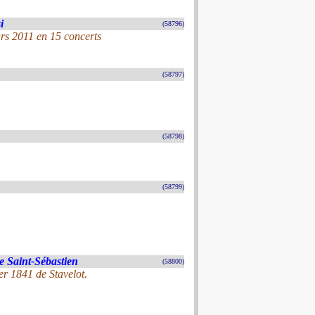
i
(58796)
rs 2011 en 15 concerts
(58797)
(58798)
(58799)
e Saint-Sébastien
(58800)
er 1841 de Stavelot.