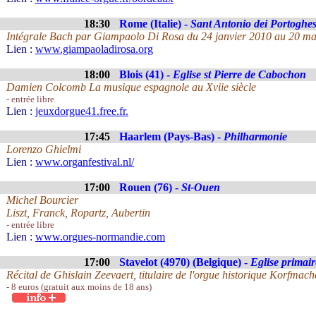
18:30
Rome (Italie) -
Sant Antonio dei Portoghes
Intégrale Bach par Giampaolo Di Rosa du 24 janvier 2010 au 20 ma
Lien :
www.giampaoladirosa.org
18:00
Blois (41) -
Eglise st Pierre de Cabochon
Damien Colcomb La musique espagnole au Xviie siècle
- entrée libre
Lien :
jeuxdorgue41.free.fr.
17:45
Haarlem (Pays-Bas) -
Philharmonie
Lorenzo Ghielmi
Lien :
www.organfestival.nl/
17:00
Rouen (76) -
St-Ouen
Michel Bourcier
Liszt, Franck, Ropartz, Aubertin
- entrée libre
Lien :
www.orgues-normandie.com
17:00
Stavelot (4970) (Belgique) -
Eglise primair
Récital de Ghislain Zeevaert, titulaire de l'orgue historique Korfmach
- 8 euros (gratuit aux moins de 18 ans)