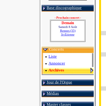
Base discographique
- Prochain concert -
Demain
Samedi 8 Août
Rennes (35)
St-Etienne
Concerts
Liste
Annoncer
Archives
Jour de l'Orgue
Médias
Master classes