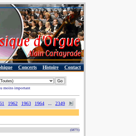
phique
Concerts
Histoire
Contact
 au moins important
61
1962
1963
1964
...
2349
(58771)