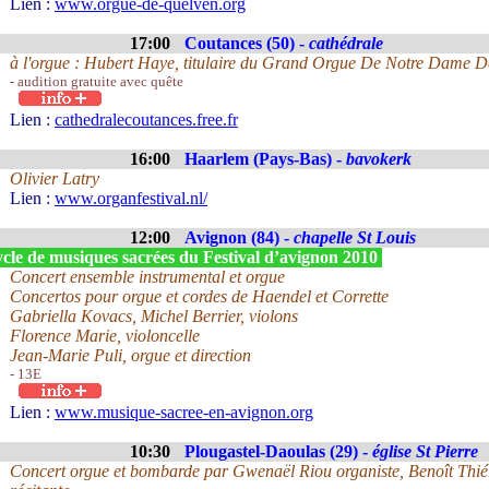
Lien :
www.orgue-de-quelven.org
17:00
Coutances (50) -
cathédrale
à l'orgue : Hubert Haye, titulaire du Grand Orgue De Notre Dame 
- audition gratuite avec quête
Lien :
cathedralecoutances.free.fr
16:00
Haarlem (Pays-Bas) -
bavokerk
Olivier Latry
Lien :
www.organfestival.nl/
12:00
Avignon (84) -
chapelle St Louis
cle de musiques sacrées du Festival d’avignon 2010
Concert ensemble instrumental et orgue
Concertos pour orgue et cordes de Haendel et Corrette
Gabriella Kovacs, Michel Berrier, violons
Florence Marie, violoncelle
Jean-Marie Puli, orgue et direction
- 13E
Lien :
www.musique-sacree-en-avignon.org
10:30
Plougastel-Daoulas (29) -
église St Pierre
Concert orgue et bombarde par Gwenaël Riou organiste, Benoît Thi