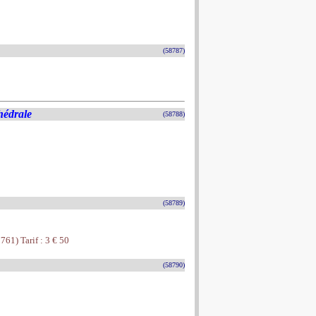
(58787)
hédrale
(58788)
(58789)
761) Tarif : 3 € 50
(58790)