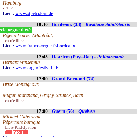
Hamburg
- 7E, 4E
Lien :
www.stpetridom.de
18:30
Bordeaux (33) -
Basilique Saint-Seurin
cle orgue d'été
Réjean Poirier (Montréal)
- entrée libre
Lien :
www.france-orgue.fr/bordeaux
17:45
Haarlem (Pays-Bas) -
Philharmonie
Bernard Winsemius
Lien :
www.organfestival.nl/
17:00
Grand Bornand (74)
Brice Montagnoux
Muffat, Marchand, Grigny, Strunck, Bach
- entrée libre
17:00
Guern (56) -
Quelven
Mickaël Gaborieau
Répertoire baroque
- Libre Participation