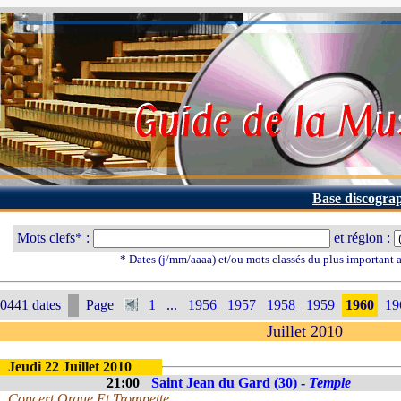
Base discogra
Mots clefs* :
et région :
* Dates (j/mm/aaaa) et/ou mots classés du plus important
0441 dates
Page
1
...
1956
1957
1958
1959
1960
19
Juillet 2010
Jeudi 22 Juillet 2010
21:00
Saint Jean du Gard (30) -
Temple
Concert Orgue Et Trompette