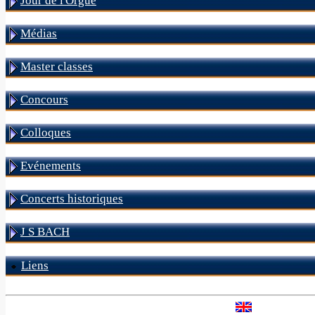
Jour de l'Orgue
Médias
Master classes
Concours
Colloques
Evénements
Concerts historiques
J S BACH
Liens