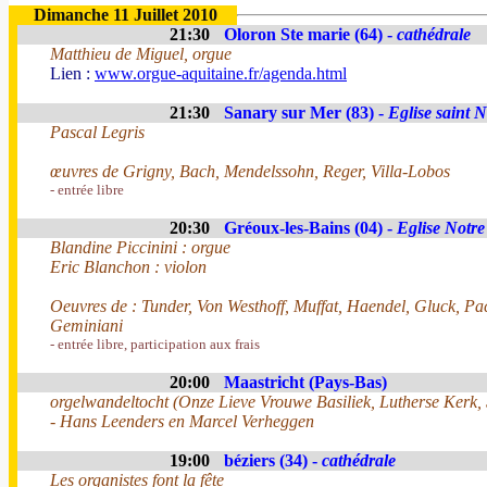
Dimanche 11 Juillet 2010
21:30
Oloron Ste marie (64) -
cathédrale
Matthieu de Miguel, orgue
Lien :
www.orgue-aquitaine.fr/agenda.html
21:30
Sanary sur Mer (83) -
Eglise saint N
Pascal Legris
œuvres de Grigny, Bach, Mendelssohn, Reger, Villa-Lobos
- entrée libre
20:30
Gréoux-les-Bains (04) -
Eglise Notr
Blandine Piccinini : orgue
Eric Blanchon : violon
Oeuvres de : Tunder, Von Westhoff, Muffat, Haendel, Gluck, Pach
Geminiani
- entrée libre, participation aux frais
20:00
Maastricht (Pays-Bas)
orgelwandeltocht (Onze Lieve Vrouwe Basiliek, Lutherse Kerk, 
- Hans Leenders en Marcel Verheggen
19:00
béziers (34) -
cathédrale
Les organistes font la fête