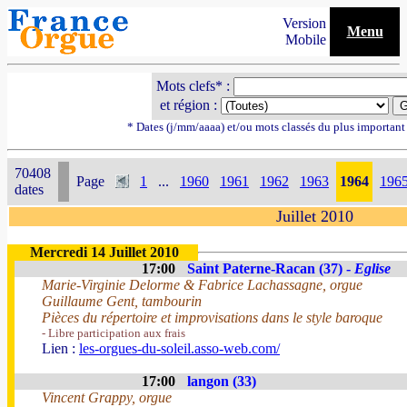
Version
Menu
Mobile
Mots clefs* :
et région :
* Dates (j/mm/aaaa) et/ou mots classés du plus importan
70408
Page
1
...
1960
1961
1962
1963
1964
196
dates
Juillet 2010
Mercredi 14 Juillet 2010
17:00
Saint Paterne-Racan (37) -
Eglise
Marie-Virginie Delorme & Fabrice Lachassagne, orgue
Guillaume Gent, tambourin
Pièces du répertoire et improvisations dans le style baroque
- Libre participation aux frais
Lien :
les-orgues-du-soleil.asso-web.com/
17:00
langon (33)
Vincent Grappy, orgue