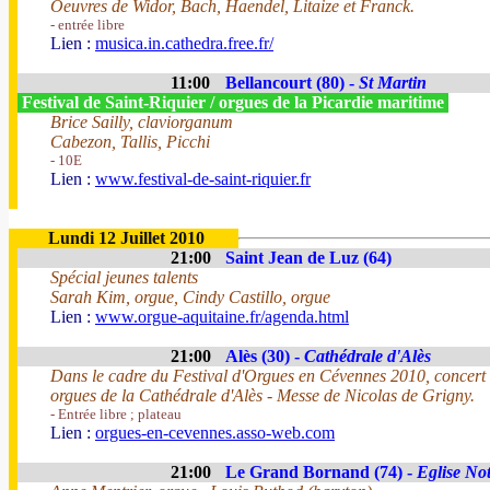
Oeuvres de Widor, Bach, Haendel, Litaize et Franck.
- entrée libre
Lien :
musica.in.cathedra.free.fr/
11:00
Bellancourt (80) -
St Martin
Festival de Saint-Riquier / orgues de la Picardie maritime
Brice Sailly, claviorganum
Cabezon, Tallis, Picchi
- 10E
Lien :
www.festival-de-saint-riquier.fr
Lundi 12 Juillet 2010
21:00
Saint Jean de Luz (64)
Spécial jeunes talents
Sarah Kim, orgue, Cindy Castillo, orgue
Lien :
www.orgue-aquitaine.fr/agenda.html
21:00
Alès (30) -
Cathédrale d'Alès
Dans le cadre du Festival d'Orgues en Cévennes 2010, concert
orgues de la Cathédrale d'Alès - Messe de Nicolas de Grigny.
- Entrée libre ; plateau
Lien :
orgues-en-cevennes.asso-web.com
21:00
Le Grand Bornand (74) -
Eglise No