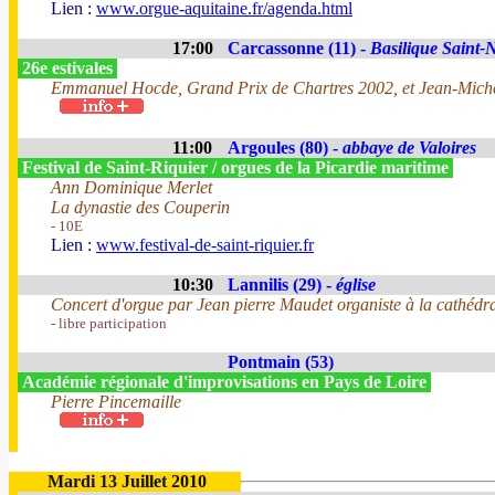
Lien :
www.orgue-aquitaine.fr/agenda.html
17:00
Carcassonne (11) -
Basilique Saint-
26e estivales
Emmanuel Hocde, Grand Prix de Chartres 2002, et Jean-Miche
11:00
Argoules (80) -
abbaye de Valoires
Festival de Saint-Riquier / orgues de la Picardie maritime
Ann Dominique Merlet
La dynastie des Couperin
- 10E
Lien :
www.festival-de-saint-riquier.fr
10:30
Lannilis (29) -
église
Concert d'orgue par Jean pierre Maudet organiste à la cathédr
- libre participation
Pontmain (53)
Académie régionale d'improvisations en Pays de Loire
Pierre Pincemaille
Mardi 13 Juillet 2010