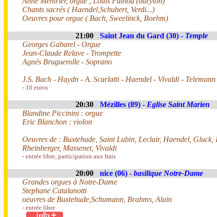
Anne Mentrier, orgue , Louis Puthod (baryton)
Chants sacrés ( Haendel,Schubert, Verdi...)
Oeuvres pour orgue ( Bach, Sweelinck, Boehm)
21:00
Saint Jean du Gard (30) -
Temple
Georges Gabarel - Orgue
Jean-Claude Relave - Trompette
Agnés Bruguerolle - Soprano
J.S. Bach - Haydn - A. Scarlatti - Haendel - Vivaldi - Telemann
- 10 euros
20:30
Mézilles (89) -
Eglise Saint Marien
Blandine Piccinini : orgue
Eric Blanchon : violon
Oeuvres de : Buxtehude, Saint Lubin, Leclair, Haendel, Gluck,
Rheinberger, Massenet, Vivaldi
- entrée libre, participation aux frais
20:00
nice (06) -
basilique Notre-Dame
Grandes orgues à Notre-Dame
Stephane Catalanotti
oeuvres de Buxtehude,Schumann, Brahms, Alain
- entrée libre