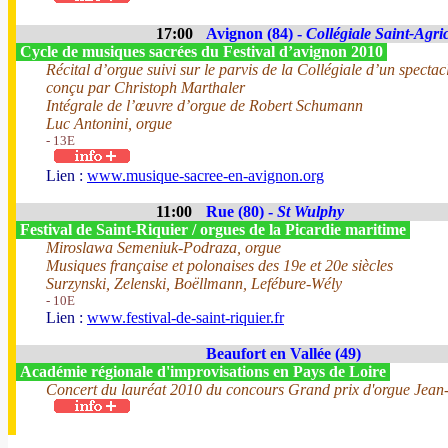
17:00
Avignon (84) -
Collégiale Saint-Agri
Cycle de musiques sacrées du Festival d’avignon 2010
Récital d’orgue suivi sur le parvis de la Collégiale d’un specta
conçu par Christoph Marthaler
Intégrale de l’œuvre d’orgue de Robert Schumann
Luc Antonini, orgue
- 13E
Lien :
www.musique-sacree-en-avignon.org
11:00
Rue (80) -
St Wulphy
Festival de Saint-Riquier / orgues de la Picardie maritime
Miroslawa Semeniuk-Podraza, orgue
Musiques française et polonaises des 19e et 20e siècles
Surzynski, Zelenski, Boëllmann, Lefébure-Wély
- 10E
Lien :
www.festival-de-saint-riquier.fr
Beaufort en Vallée (49)
Académie régionale d'improvisations en Pays de Loire
Concert du lauréat 2010 du concours Grand prix d'orgue Jean-