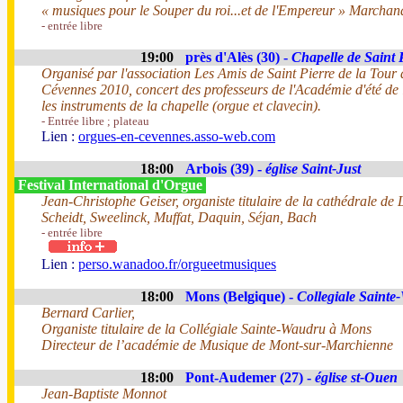
« musiques pour le Souper du roi...et de l'Empereur » Marcha
- entrée libre
19:00
près d'Alès (30) -
Chapelle de Saint 
Organisé par l'association Les Amis de Saint Pierre de la Tour 
Cévennes 2010, concert des professeurs de l'Académie d'été de
les instruments de la chapelle (orgue et clavecin).
- Entrée libre ; plateau
Lien :
orgues-en-cevennes.asso-web.com
18:00
Arbois (39) -
église Saint-Just
Festival International d'Orgue
Jean-Christophe Geiser, organiste titulaire de la cathédrale de
Scheidt, Sweelinck, Muffat, Daquin, Séjan, Bach
- entrée libre
Lien :
perso.wanadoo.fr/orgueetmusiques
18:00
Mons (Belgique) -
Collegiale Saint
Bernard Carlier,
Organiste titulaire de la Collégiale Sainte-Waudru à Mons
Directeur de l’académie de Musique de Mont-sur-Marchienne
18:00
Pont-Audemer (27) -
église st-Ouen
Jean-Baptiste Monnot