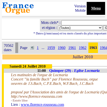
Version
Menu
Mobile
Mots clefs* :
et région :
* Dates (j/mm/aaaa) et/ou mots classés du plus importan
70562
Page
1
...
1959
1960
1961
1962
1963
196
dates
Juillet 2010
Samedi 24 Juillet 2010
11:00
Quimper (29) -
Eglise Locmaria
Les matinales de l'orgue de Locmaria
Concert ”la famille Bach” par Florence Rousseau, orgue
oeuvres de J.S.Bach, C.P.E.Bach, W.F.Bach, J.C.Bach
proposé par l'Association des amis de l'orgue de Locmaria (Qu
http://www.florence-rousseau.com
- Entrée libre
Lien :
www.florence-rousseau.com