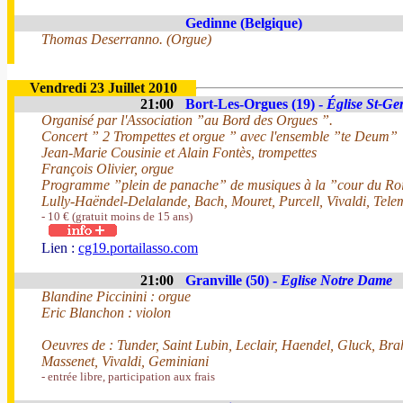
Gedinne (Belgique)
Thomas Deserranno. (Orgue)
Vendredi 23 Juillet 2010
21:00
Bort-Les-Orgues (19) -
Église St-Ge
Organisé par l'Association ”au Bord des Orgues ”.
Concert ” 2 Trompettes et orgue ” avec l'ensemble ”te Deum”
Jean-Marie Cousinie et Alain Fontès, trompettes
François Olivier, orgue
Programme ”plein de panache” de musiques à la ”cour du Roi
Lully-Haëndel-Delalande, Bach, Mouret, Purcell, Vivaldi, Tel
- 10 € (gratuit moins de 15 ans)
Lien :
cg19.portailasso.com
21:00
Granville (50) -
Eglise Notre Dame
Blandine Piccinini : orgue
Eric Blanchon : violon
Oeuvres de : Tunder, Saint Lubin, Leclair, Haendel, Gluck, Bra
Massenet, Vivaldi, Geminiani
- entrée libre, participation aux frais