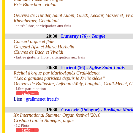
Eric Blanchon : violon
Oeuvres de :Tunder, Saint Lubin, Gluck, Leclair, Massenet, Viv
Rheinberger, Geminiani
- entrée libre, participation aux frais
20:30
Luneray (76) -
Temple
Concert orgue et flûte
Gaspard Afsa et Marie Herbelin
Œuvres de Bach et Vivaldi
- Entrée gratuite, libre participation aux frais
20:30
Lorient (56) -
Eglise Saint-Louis
Récital d'orgue par Marie-Agnès Grall-Menet
”Les organistes parisiens depuis le Xviiie siècle”
Oeuvres de Balbastre, Lefebure-Wely, Langlais, Grall-Menet, 
- Libre participation
Lien :
grallmenet.free.fr/
19:30
Cracovie (Pologne) -
Basilique Mari
Xx International Summer Organ festival '2010
Cristina García Banegas, orgue
- 12 Plotz