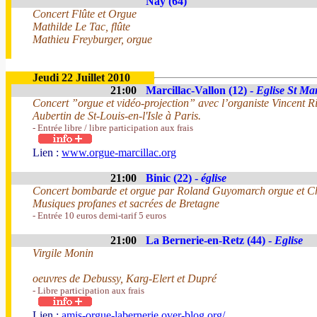
Nay (64)
Concert Flûte et Orgue
Mathilde Le Tac, flûte
Mathieu Freyburger, orgue
Jeudi 22 Juillet 2010
21:00
Marcillac-Vallon (12) -
Eglise St Mar
Concert ”orgue et vidéo-projection” avec l’organiste Vincent R
Aubertin de St-Louis-en-l'Isle à Paris.
- Entrée libre / libre participation aux frais
Lien :
www.orgue-marcillac.org
21:00
Binic (22) -
église
Concert bombarde et orgue par Roland Guyomarch orgue et Ch
Musiques profanes et sacrées de Bretagne
- Entrée 10 euros demi-tarif 5 euros
21:00
La Bernerie-en-Retz (44) -
Eglise
Virgile Monin
oeuvres de Debussy, Karg-Elert et Dupré
- Libre participation aux frais
Lien :
amis-orgue-labernerie.over-blog.org/