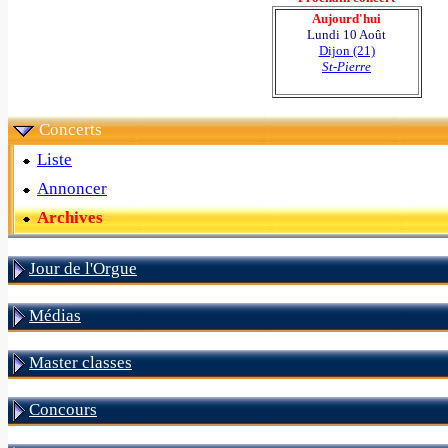
Aujourd'hui
Lundi 10 Août
Dijon (21)
St-Pierre
Concerts
Liste
Annoncer
Archives
Jour de l'Orgue
Médias
Master classes
Concours