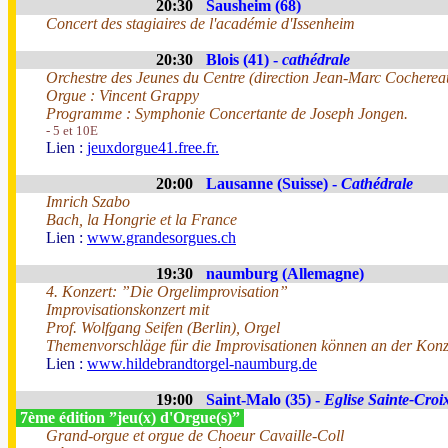
20:30
Sausheim (68)
Concert des stagiaires de l'académie d'Issenheim
20:30
Blois (41) -
cathédrale
Orchestre des Jeunes du Centre (direction Jean-Marc Cocherea
Orgue : Vincent Grappy
Programme : Symphonie Concertante de Joseph Jongen.
- 5 et 10E
Lien :
jeuxdorgue41.free.fr.
20:00
Lausanne (Suisse) -
Cathédrale
Imrich Szabo
Bach, la Hongrie et la France
Lien :
www.grandesorgues.ch
19:30
naumburg (Allemagne)
4. Konzert: ”Die Orgelimprovisation”
Improvisationskonzert mit
Prof. Wolfgang Seifen (Berlin), Orgel
Themenvorschläge für die Improvisationen können an der Kon
Lien :
www.hildebrandtorgel-naumburg.de
19:00
Saint-Malo (35) -
Eglise Sainte-Croi
7ème édition ”jeu(x) d'Orgue(s)”
Grand-orgue et orgue de Choeur Cavaille-Coll