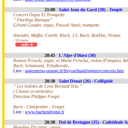
21:00
Saint Jean du Gard (30) -
Temple
Concert Orgue Et Trompette
” Florilège Baroque”
Gérard Goudet, orgue, Pascall Ansel, trompette
Haendel, Muffat, Corelli, Rinck, J.S. Bach, BoëHm, Viviani
- 10 euros
20:45
L'Alpe d'Huez (38)
Roman Perucki, orgue, et Maria Perucka, violon (Pologne), &
Bach, Schumann, Tchaïkovski...
Lien :
pagesperso-orange.fr/freysselinard/orgues/concerts.htm
20:30
Saint Donat (26) -
Collégiale
” Les Solistes de Lyon Bernard Tetu ”
( Choeur et orchestre)
Direction Philippe Forget
Bach - Charpentier - Forget
Lien :
www.bachendrome.fr
20:30
Dol de Bretagne (35) -
Cathédrale S
Blandine Piccinini : orgue