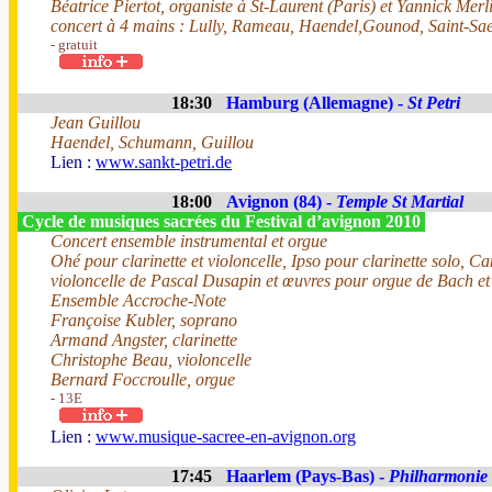
Béatrice Piertot, organiste à St-Laurent (Paris) et Yannick Mer
concert à 4 mains : Lully, Rameau, Haendel,Gounod, Saint-Sa
- gratuit
18:30
Hamburg (Allemagne) -
St Petri
Jean Guillou
Haendel, Schumann, Guillou
Lien :
www.sankt-petri.de
18:00
Avignon (84) -
Temple St Martial
Cycle de musiques sacrées du Festival d’avignon 2010
Concert ensemble instrumental et orgue
Ohé pour clarinette et violoncelle, Ipso pour clarinette solo, Ca
violoncelle de Pascal Dusapin et œuvres pour orgue de Bach e
Ensemble Accroche-Note
Françoise Kubler, soprano
Armand Angster, clarinette
Christophe Beau, violoncelle
Bernard Foccroulle, orgue
- 13E
Lien :
www.musique-sacree-en-avignon.org
17:45
Haarlem (Pays-Bas) -
Philharmonie