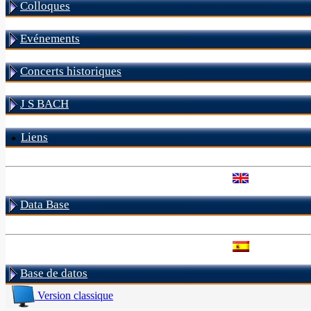
Colloques
Evénements
Concerts historiques
J S BACH
Liens
Data Base
Base de datos
Version classique