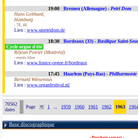
19:00
Bremen (Allemagne) -
Petri Dom
Hans Gebhard,
Hamburg
- 7E, 4E
Lien :
www.stpetridom.de
18:30
Bordeaux (33) -
Basilique Saint-Seu
Cycle orgue d'été
Réjean Poirier (Montréal)
- entrée libre
Lien :
www.france-orgue.fr/bordeaux
17:45
Haarlem (Pays-Bas) -
Philharmonie
Bernard Winsemius
Lien :
www.organfestival.nl/
70562
Page
1
...
1959
1960
1961
1962
1963
196
dates
Base discographique
- Prochain concert -