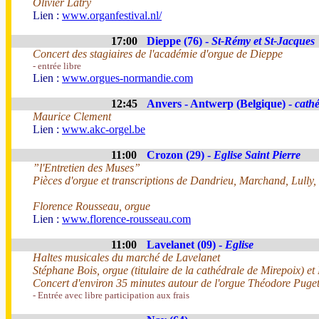
Olivier Latry
Lien :
www.organfestival.nl/
17:00
Dieppe (76) -
St-Rémy et St-Jacques
Concert des stagiaires de l'académie d'orgue de Dieppe
- entrée libre
Lien :
www.orgues-normandie.com
12:45
Anvers - Antwerp (Belgique) -
cathé
Maurice Clement
Lien :
www.akc-orgel.be
11:00
Crozon (29) -
Eglise Saint Pierre
”l'Entretien des Muses”
Pièces d'orgue et transcriptions de Dandrieu, Marchand, Lull
Florence Rousseau, orgue
Lien :
www.florence-rousseau.com
11:00
Lavelanet (09) -
Eglise
Haltes musicales du marché de Lavelanet
Stéphane Bois, orgue (titulaire de la cathédrale de Mirepoix) e
Concert d'environ 35 minutes autour de l'orgue Théodore Puge
- Entrée avec libre participation aux frais