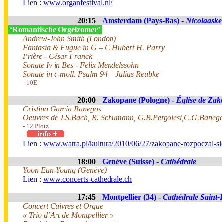
Lien :
www.organfestival.nl/
20:15
Amsterdam (Pays-Bas) -
Nicolaaske
‘Romantische Orgelzomer’
Andrew-John Smith (London)
Fantasia & Fugue in G – C.Hubert H. Parry
Prière - César Franck
Sonate Iv in Bes - Felix Mendelssohn
Sonate in c-moll, Psalm 94 – Julius Reubke
- 10E
20:00
Zakopane (Pologne) -
Église de Za
Cristina García Banegas
Oeuvres de J.S.Bach, R. Schumann, G.B.Pergolesi,C.G.Banegas
- 12 Plotz
Lien :
www.watra.pl/kultura/2010/06/27/zakopane-rozpoczal-si
18:00
Genève (Suisse) -
Cathédrale
Yoon Eun-Young (Genève)
Lien :
www.concerts-cathedrale.ch
17:45
Montpellier (34) -
Cathédrale Saint-
Concert Cuivres et Orgue
« Trio d’Art de Montpellier »