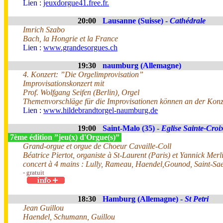
Lien :
jeuxdorgue41.free.fr.
20:00
Lausanne (Suisse) -
Cathédrale
Imrich Szabo
Bach, la Hongrie et la France
Lien :
www.grandesorgues.ch
19:30
naumburg (Allemagne)
4. Konzert: ”Die Orgelimprovisation”
Improvisationskonzert mit
Prof. Wolfgang Seifen (Berlin), Orgel
Themenvorschläge für die Improvisationen können an der Kon
Lien :
www.hildebrandtorgel-naumburg.de
19:00
Saint-Malo (35) -
Eglise Sainte-Croi
7ème édition ”jeu(x) d'Orgue(s)”
Grand-orgue et orgue de Choeur Cavaille-Coll
Béatrice Piertot, organiste à St-Laurent (Paris) et Yannick Mer
concert à 4 mains : Lully, Rameau, Haendel,Gounod, Saint-Sa
- gratuit
18:30
Hamburg (Allemagne) -
St Petri
Jean Guillou
Haendel, Schumann, Guillou