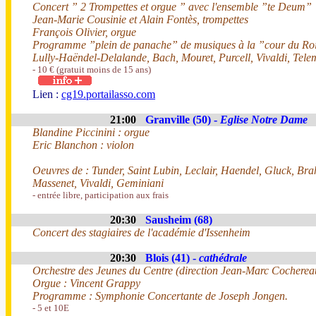
Concert ” 2 Trompettes et orgue ” avec l'ensemble ”te Deum”
Jean-Marie Cousinie et Alain Fontès, trompettes
François Olivier, orgue
Programme ”plein de panache” de musiques à la ”cour du Roi
Lully-Haëndel-Delalande, Bach, Mouret, Purcell, Vivaldi, Tel
- 10 € (gratuit moins de 15 ans)
Lien :
cg19.portailasso.com
21:00
Granville (50) -
Eglise Notre Dame
Blandine Piccinini : orgue
Eric Blanchon : violon
Oeuvres de : Tunder, Saint Lubin, Leclair, Haendel, Gluck, Bra
Massenet, Vivaldi, Geminiani
- entrée libre, participation aux frais
20:30
Sausheim (68)
Concert des stagiaires de l'académie d'Issenheim
20:30
Blois (41) -
cathédrale
Orchestre des Jeunes du Centre (direction Jean-Marc Cocherea
Orgue : Vincent Grappy
Programme : Symphonie Concertante de Joseph Jongen.
- 5 et 10E