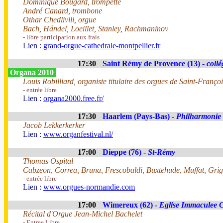
Dominique Bougard, trompette
André Canard, trombone
Othar Chedlivili, orgue
Bach, Händel, Loeillet, Stanley, Rachmaninov
- libre participation aux frais
Lien :
grand-orgue-cathedrale-montpellier.fr
17:30
Saint Rémy de Provence (13) -
collé
Organa 2010
Louis Robilliard, organiste titulaire des orgues de Saint-Franço
- entrée libre
Lien :
organa2000.free.fr/
17:30
Haarlem (Pays-Bas) -
Philharmonie
Jacob Lekkerkerker
Lien :
www.organfestival.nl/
17:00
Dieppe (76) -
St-Rémy
Thomas Ospital
Cabzeon, Correa, Bruna, Frescobaldi, Buxtehude, Muffat, Grig
- entrée libre
Lien :
www.orgues-normandie.com
17:00
Wimereux (62) -
Eglise Immaculee 
Récital d'Orgue Jean-Michel Bachelet
- Entree Libre