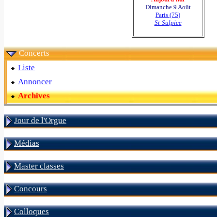
Dimanche 9 Août
Paris (75)
St-Sulpice
Concerts
Liste
Annoncer
Archives
Jour de l'Orgue
Médias
Master classes
Concours
Colloques