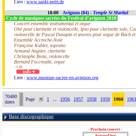
Lien :
www.sankt-petri.de
18:00
Avignon (84) -
Temple St Martial
Cycle de musiques sacrées du Festival d’avignon 2010
Concert ensemble instrumental et orgue
Ohé pour clarinette et violoncelle, Ipso pour clarinette solo, Ca
violoncelle de Pascal Dusapin et œuvres pour orgue de Bach e
Ensemble Accroche-Note
Françoise Kubler, soprano
Armand Angster, clarinette
Christophe Beau, violoncelle
Bernard Foccroulle, orgue
- 13E
Lien :
www.musique-sacree-en-avignon.org
70480
Page
1
...
1956
1957
1958
1959
1960
196
dates
Base discographique
- Prochain concert -
Aujourd'hui