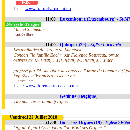
Lien :
www.francois-houtart.eu
11:00
Luxembourg (Luxembourg) -
St-Mi
24e cycle d'orgue
Michel Schneider
- entrée libre
11:00
Quimper (29) -
Eglise Locmaria
Les matinales de l'orgue de Locmaria
Concert ”la famille Bach” par Florence Rousseau, orgue
oeuvres de J.S.Bach, C.P.E.Bach, W.F.Bach, J.C.Bach
proposé par l'Association des amis de l'orgue de Locmaria (Qu
http://www.florence-rousseau.com
- Entrée libre
Lien :
www.florence-rousseau.com
Gedinne (Belgique)
Thomas Deserranno. (Orgue)
Vendredi 23 Juillet 2010
21:00
Bort-Les-Orgues (19) -
Église St-Ge
Organisé par l'Association ”au Bord des Orgues ”.