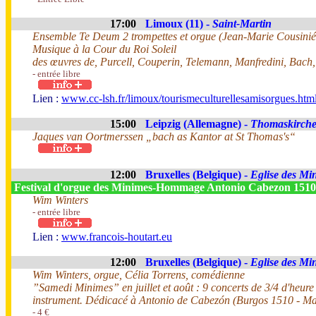
17:00
Limoux (11) -
Saint-Martin
Ensemble Te Deum 2 trompettes et orgue (Jean-Marie Cousinié 
Musique à la Cour du Roi Soleil
des œuvres de, Purcell, Couperin, Telemann, Manfredini, Bach,
- entrée libre
Lien :
www.cc-lsh.fr/limoux/tourismeculturellesamisorgues.htm
15:00
Leipzig (Allemagne) -
Thomaskirch
Jaques van Oortmerssen „bach as Kantor at St Thomas's“
12:00
Bruxelles (Belgique) -
Eglise des Mi
Festival d'orgue des Minimes-Hommage Antonio Cabezon 151
Wim Winters
- entrée libre
Lien :
www.francois-houtart.eu
12:00
Bruxelles (Belgique) -
Eglise des Mi
Wim Winters, orgue, Célia Torrens, comédienne
”Samedi Minimes” en juillet et août : 9 concerts de 3/4 d'heure 
instrument. Dédicacé à Antonio de Cabezón (Burgos 1510 - Ma
- 4 €