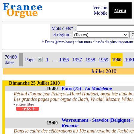
Version
Menu
Mobile
Mots clefs* :
et région :
* Dates (j/mm/aaaa) et/ou mots classés du plus importan
70480
Page
1
...
1956
1957
1958
1959
1960
196
dates
Juillet 2010
Dimanche 25 Juillet 2010
16:00
Paris (75) -
La Madeleine
Récital d'orgue par François-Henri Houbart, organiste titulai
Les grandes pages pour orgue de Bach, Vivaldi, Mozart, Widor.
- entrée libre
Wavreumont - Stavelot (Belgique) -
15:00
Remacle
Dans le cadre des célébrations du 10e anniversaire de l'achè