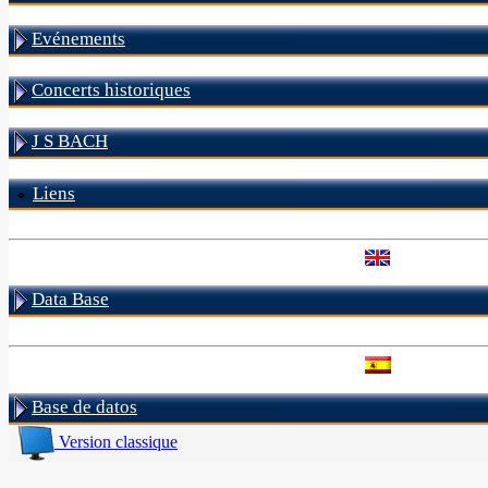
Evénements
Concerts historiques
J S BACH
Liens
Data Base
Base de datos
Version classique