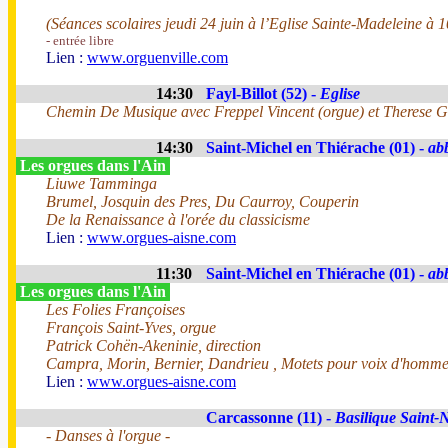
(Séances scolaires jeudi 24 juin à l’Eglise Sainte-Madeleine à 
- entrée libre
Lien :
www.orguenville.com
14:30
Fayl-Billot (52) -
Eglise
Chemin De Musique avec Freppel Vincent (orgue) et Therese Ge
14:30
Saint-Michel en Thiérache (01) -
ab
Les orgues dans l'Ain
Liuwe Tamminga
Brumel, Josquin des Pres, Du Caurroy, Couperin
De la Renaissance à l'orée du classicisme
Lien :
www.orgues-aisne.com
11:30
Saint-Michel en Thiérache (01) -
ab
Les orgues dans l'Ain
Les Folies Françoises
François Saint-Yves, orgue
Patrick Cohën-Akeninie, direction
Campra, Morin, Bernier, Dandrieu , Motets pour voix d'hommes
Lien :
www.orgues-aisne.com
Carcassonne (11) -
Basilique Saint-
- Danses à l'orgue -