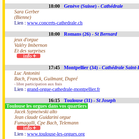
18:00
Genève (Suisse) -
Cathédrale
Sara Gerber
(Bienne)
Lien :
www.concerts-cathedrale.ch
18:00
Romans (26) -
St Bernard
jeux d'orgue
Valéry Imbernon
Et des surprises
17:45
Montpellier (34) -
Cathédrale Saint-
Luc Antonini
Bach, Franck, Guilmant, Dupré
- libre participation aux frais
Lien :
grand-orgue-cathedrale-montpellier.fr
16:15
Toulouse (31) -
St Joseph
Toulouse les orgues dans vos quartiers
Jacek Sypneiwski alto
Jean claude Guidarini orgue
Fumagalli, Cpe Bach, Telemann
Lien :
www.toulouse-les-orgues.org