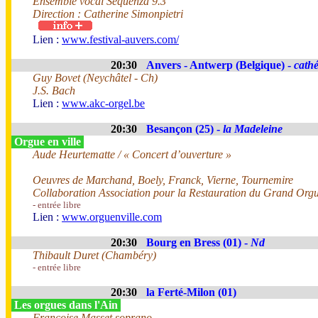
Ensemble vocal Sequenza 9.3
Direction : Catherine Simonpietri
Lien :
www.festival-auvers.com/
20:30
Anvers - Antwerp (Belgique) -
cathé
Guy Bovet (Neychâtel - Ch)
J.S. Bach
Lien :
www.akc-orgel.be
20:30
Besançon (25) -
la Madeleine
Orgue en ville
Aude Heurtematte / « Concert d’ouverture »
Oeuvres de Marchand, Boely, Franck, Vierne, Tournemire
Collaboration Association pour la Restauration du Grand Org
- entrée libre
Lien :
www.orguenville.com
20:30
Bourg en Bress (01) -
Nd
Thibault Duret (Chambéry)
- entrée libre
20:30
la Ferté-Milon (01)
Les orgues dans l'Ain
Françoise Masset soprano