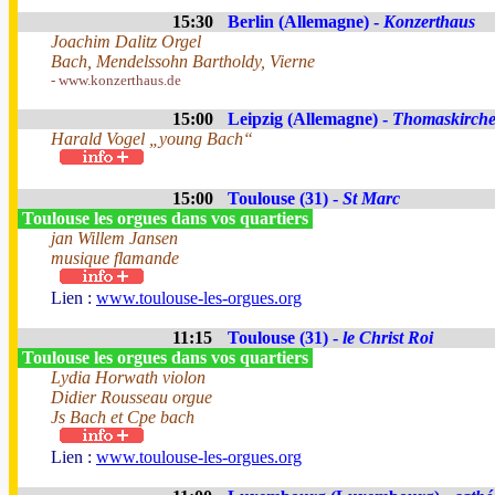
15:30
Berlin (Allemagne) -
Konzerthaus
Joachim Dalitz Orgel
Bach, Mendelssohn Bartholdy, Vierne
- www.konzerthaus.de
15:00
Leipzig (Allemagne) -
Thomaskirch
Harald Vogel „young Bach“
15:00
Toulouse (31) -
St Marc
Toulouse les orgues dans vos quartiers
jan Willem Jansen
musique flamande
Lien :
www.toulouse-les-orgues.org
11:15
Toulouse (31) -
le Christ Roi
Toulouse les orgues dans vos quartiers
Lydia Horwath violon
Didier Rousseau orgue
Js Bach et Cpe bach
Lien :
www.toulouse-les-orgues.org