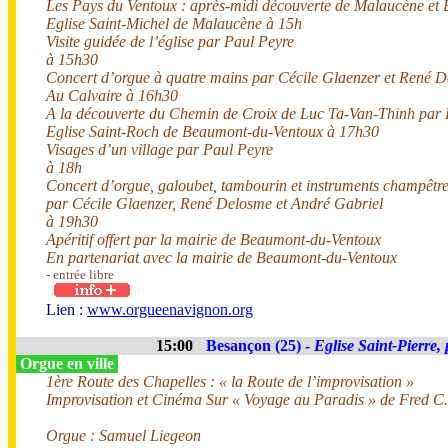
Les Pays du Ventoux : après-midi découverte de Malaucène et
Eglise Saint-Michel de Malaucène à 15h
Visite guidée de l’église par Paul Peyre
à 15h30
Concert d’orgue à quatre mains par Cécile Glaenzer et René 
Au Calvaire à 16h30
A la découverte du Chemin de Croix de Luc Ta-Van-Thinh par 
Eglise Saint-Roch de Beaumont-du-Ventoux à 17h30
Visages d’un village par Paul Peyre
à 18h
Concert d’orgue, galoubet, tambourin et instruments champêtr
par Cécile Glaenzer, René Delosme et André Gabriel
à 19h30
Apéritif offert par la mairie de Beaumont-du-Ventoux
En partenariat avec la mairie de Beaumont-du-Ventoux
- entrée libre
Lien :
www.orgueenavignon.org
15:00
Besançon (25) -
Eglise Saint-Pierre,
Orgue en ville
1ère Route des Chapelles : « la Route de l’improvisation »
Improvisation et Cinéma Sur « Voyage au Paradis » de Fred 
Orgue : Samuel Liegeon