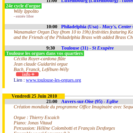
11:00
Luxembourg (Luxembourg) -
cathé
24e cycle d'orgue
Willy Ippolito
- entrée libre
10:00
Philadelphia (Usa) -
Macy's, Center 
Wanamaker Organ Day (from 10 to 19h) festivities featuring 
and the Friends of the Philadelphia Brass with added Brass 
9:30
Toulouse (31) -
St Exupère
Toulouse les orgues dans vos quartiers
Cécilia Royer-cardona flûte
Jean claude Guidarini orgue
Bach, Franck, Lefébure-Wély
Lien :
www.toulouse-les-orgues.org
Vendredi 25 Juin 2010
21:00
Auvers-sur-Oise (95) -
Eglise
Création mondiale du programme Office Imaginaire avec Sequ
Orgue : Thierry Escaich
Piano: Jonas Vitaud
Percussion: Hélène Colombotti et François Desforges