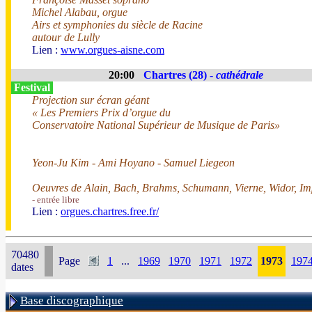
Michel Alabau, orgue
Airs et symphonies du siècle de Racine
autour de Lully
Lien :
www.orgues-aisne.com
20:00
Chartres (28) -
cathédrale
Festival
Projection sur écran géant
« Les Premiers Prix d’orgue du
Conservatoire National Supérieur de Musique de Paris»
Yeon-Ju Kim - Ami Hoyano - Samuel Liegeon
Oeuvres de Alain, Bach, Brahms, Schumann, Vierne, Widor, Im
- entrée libre
Lien :
orgues.chartres.free.fr/
70480
Page
1
...
1969
1970
1971
1972
1973
197
dates
Base discographique