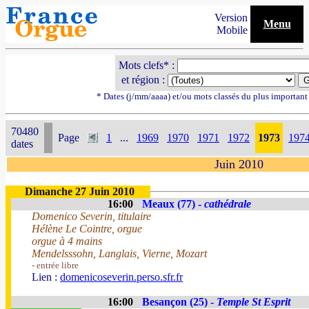
Version
Menu
Mobile
Mots clefs* :
et région :
* Dates (j/mm/aaaa) et/ou mots classés du plus importan
70480
Page
1
...
1969
1970
1971
1972
1973
197
dates
Juin 2010
Dimanche 27 Juin 2010
16:00
Meaux (77) -
cathédrale
Domenico Severin, titulaire
Hélène Le Cointre, orgue
orgue à 4 mains
Mendelsssohn, Langlais, Vierne, Mozart
- entrée libre
Lien :
domenicoseverin.perso.sfr.fr
16:00
Besançon (25) -
Temple St Esprit