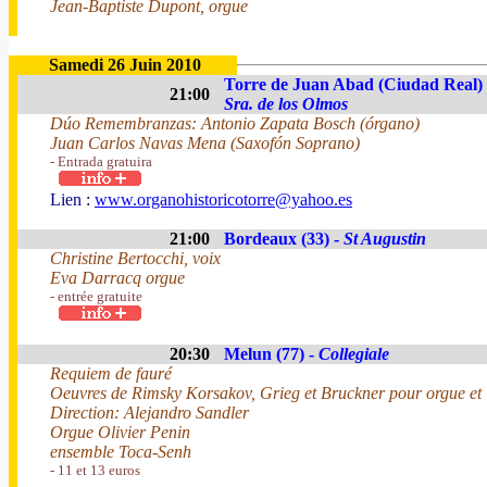
Jean-Baptiste Dupont, orgue
Samedi 26 Juin 2010
Torre de Juan Abad (Ciudad Real)
21:00
Sra. de los Olmos
Dúo Remembranzas: Antonio Zapata Bosch (órgano)
Juan Carlos Navas Mena (Saxofón Soprano)
- Entrada gratuira
Lien :
www.organohistoricotorre@yahoo.es
21:00
Bordeaux (33) -
St Augustin
Christine Bertocchi, voix
Eva Darracq orgue
- entrée gratuite
20:30
Melun (77) -
Collegiale
Requiem de fauré
Oeuvres de Rimsky Korsakov, Grieg et Bruckner pour orgue et Q
Direction: Alejandro Sandler
Orgue Olivier Penin
ensemble Toca-Senh
- 11 et 13 euros