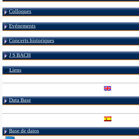
Colloques
Evénements
Concerts historiques
J S BACH
Liens
Data Base
Base de datos