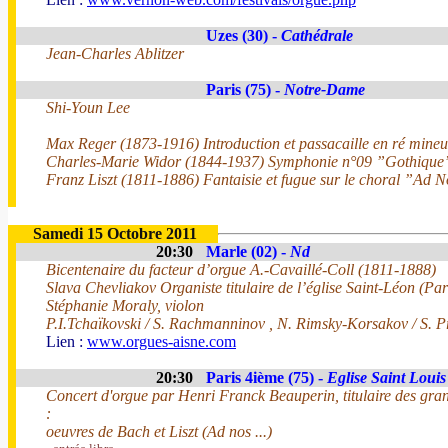
Uzes (30) -
Cathédrale
Jean-Charles Ablitzer
Paris (75) -
Notre-Dame
Shi-Youn Lee
Max Reger (1873-1916) Introduction et passacaille en ré mineu
Charles-Marie Widor (1844-1937) Symphonie n°09 ”Gothique” 
Franz Liszt (1811-1886) Fantaisie et fugue sur le choral ”Ad
Samedi 15 Octobre 2011
20:30
Marle (02) -
Nd
Bicentenaire du facteur d’orgue A.-Cavaillé-Coll (1811-1888)
Slava Chevliakov Organiste titulaire de l’église Saint-Léon (Par
Stéphanie Moraly, violon
P.I.Tchaïkovski / S. Rachmanninov , N. Rimsky-Korsakov / S. P
Lien :
www.orgues-aisne.com
20:30
Paris 4ième (75) -
Eglise Saint Louis 
Concert d'orgue par Henri Franck Beauperin, titulaire des gra
:
oeuvres de Bach et Liszt (Ad nos ...)