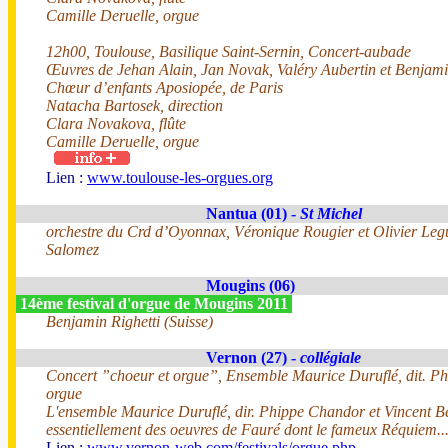
Camille Deruelle, orgue
12h00, Toulouse, Basilique Saint-Sernin, Concert-aubade
Œuvres de Jehan Alain, Jan Novak, Valéry Aubertin et Benjami
Chœur d’enfants Aposiopée, de Paris
Natacha Bartosek, direction
Clara Novakova, flûte
Camille Deruelle, orgue
Lien :
www.toulouse-les-orgues.org
Nantua (01) -
St Michel
orchestre du Crd d’Oyonnax, Véronique Rougier et Olivier Leg
Salomez
Mougins (06)
14ème festival d'orgue de Mougins 2011
Benjamin Righetti (Suisse)
Vernon (27) -
collégiale
Concert ”choeur et orgue”, Ensemble Maurice Duruflé, dit. Ph
orgue
L'ensemble Maurice Duruflé, dir. Phippe Chandor et Vincent B
essentiellement des oeuvres de Fauré dont le fameux Réquiem..
Lien :
www.vernon-web.com/festivals/orgue.php