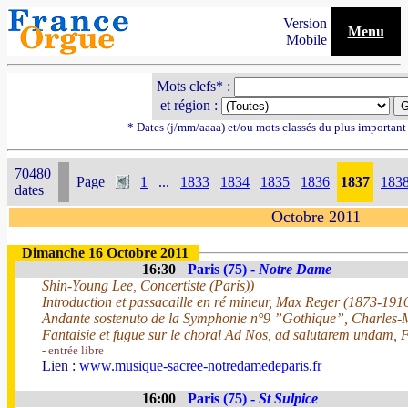
Version
Menu
Mobile
Mots clefs* :
et région :
* Dates (j/mm/aaaa) et/ou mots classés du plus importan
70480
Page
1
...
1833
1834
1835
1836
1837
183
dates
Octobre 2011
Dimanche 16 Octobre 2011
16:30
Paris (75) -
Notre Dame
Shin-Young Lee, Concertiste (Paris))
Introduction et passacaille en ré mineur, Max Reger (1873-191
Andante sostenuto de la Symphonie n°9 ”Gothique”, Charles-
Fantaisie et fugue sur le choral Ad Nos, ad salutarem undam, 
- entrée libre
Lien :
www.musique-sacree-notredamedeparis.fr
16:00
Paris (75) -
St Sulpice