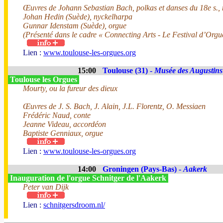
Œuvres de Johann Sebastian Bach, polkas et danses du 18e s.,
Johan Hedin (Suède), nyckelharpa
Gunnar Idenstam (Suède), orgue
(Présenté dans le cadre « Connecting Arts - Le Festival d’Orgu
Lien :
www.toulouse-les-orgues.org
15:00
Toulouse (31) -
Musée des Augustins
Toulouse les Orgues
Mourty, ou la fureur des dieux
Œuvres de J. S. Bach, J. Alain, J.L. Florentz, O. Messiaen
Frédéric Naud, conte
Jeanne Videau, accordéon
Baptiste Genniaux, orgue
Lien :
www.toulouse-les-orgues.org
14:00
Groningen (Pays-Bas) -
Aakerk
Inauguration de l'orgue Schnitger de l'Aakerk
Peter van Dijk
Lien :
schnitgersdroom.nl/