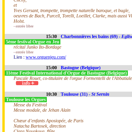
et
Yves Gersant, trompette, trompette naturelle baroque, et bugle,
oeuvres de Bach, Purcell, Torelli, Loeillet, Clarke, mais aussi V
Holst.
- entrée libre
15:30
Charbonnières les bains (69) -
Eglis
5ème festival Orgue en Jeu
récital Junko Ito-Bordage
- entrée libre
Lien :
www.orguenjeu.com/
15:00
Bastogne (Belgique)
11ème Festival International d'Orgue de Bastogne (Belgique)
Pascale Rouet, co-titulaire de l'orgue Formentelli de l'Abbatia
10:30
Toulouse (31) -
St Sernin
Toulouse les Orgues
Messe du Festival
Messe modale, de Jehan Alain
Chœur d’enfants Aposiopée, de Paris
Natacha Bartosek, direction
Clara Novakova, flûte