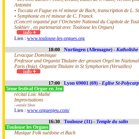
Antonini
• Toccata et Fugue en ré mineur de Bach, transcription de L. S
• Symphonie en ré mineur de C. Franck
(Concert organisé par l’Orchestre National du Capitole de Toul
Sokhiev , en partenariat avec Toulouse les Orgues)
Lien :
www.toulouse-les-orgues.org
18:00
Nurtingen (Allemagne) -
Katholishe
Levacque Dominique
Professor und Organist Titulaire der grossen Orgel im Nazionale
Paris (Inja), Organist Titulaire in St Symphorien (Versailles)
17:00
Lyon 69001 (69) -
Eglise St-Polycar
5ème festival Orgue en Jeu
récital Loïc Mallié
Improvisations
- entrée libre
Lien :
www.orguenjeu.com/
16:30
Toulouse (31) -
Temple du salin
Toulouse les Orgues
Musique Folk suédoise et Bach