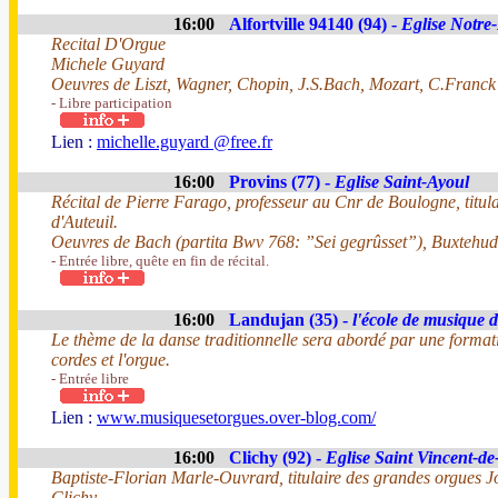
16:00
Alfortville 94140 (94) -
Eglise Notr
Recital D'Orgue
Michele Guyard
Oeuvres de Liszt, Wagner, Chopin, J.S.Bach, Mozart, C.Franck
- Libre participation
Lien :
michelle.guyard @free.fr
16:00
Provins (77) -
Eglise Saint-Ayoul
Récital de Pierre Farago, professeur au Cnr de Boulogne, titul
d'Auteuil.
Oeuvres de Bach (partita Bwv 768: ”Sei gegrûsset”), Buxtehud
- Entrée libre, quête en fin de récital.
16:00
Landujan (35) -
l'école de musique 
Le thème de la danse traditionnelle sera abordé par une forma
cordes et l'orgue.
- Entrée libre
Lien :
www.musiquesetorgues.over-blog.com/
16:00
Clichy (92) -
Eglise Saint Vincent-de
Baptiste-Florian Marle-Ouvrard, titulaire des grandes orgues 
Clichy,