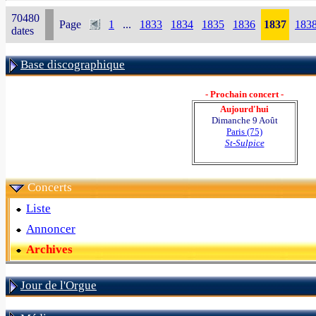
70480
Page
1
...
1833
1834
1835
1836
1837
183
dates
Base discographique
- Prochain concert -
Aujourd'hui
Dimanche 9 Août
Paris (75)
St-Sulpice
Concerts
Liste
Annoncer
Archives
Jour de l'Orgue