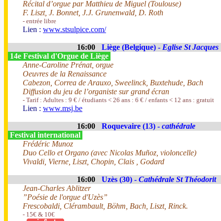
Récital d’orgue par Matthieu de Miguel (Toulouse)
F. Liszt, J. Bonnet, J.J. Grunenwald, D. Roth
- entrée libre
Lien :
www.stsulpice.com/
16:00
Liège (Belgique) -
Eglise St Jacques
14e Festival d'Orgue de Liège
Anne-Caroline Prénat, orgue
Oeuvres de la Renaissance
Cabezon, Correa de Arauxo, Sweelinck, Buxtehude, Bach
Diffusion du jeu de l’organiste sur grand écran
- Tarif : Adultes : 9 € / étudiants < 26 ans : 6 € / enfants < 12 ans : gratuit
Lien :
www.msj.be
16:00
Roquevaire (13) -
cathédrale
Festival international
Frédéric Munoz
Duo Cello et Organo (avec Nicolas Muñoz, violoncelle)
Vivaldi, Vierne, Liszt, Chopin, Clais , Godard
16:00
Uzès (30) -
Cathédrale St Théodorit
Jean-Charles Ablitzer
”Poésie de l'orgue d'Uzès”
Frescobaldi, Clérambault, Böhm, Bach, Liszt, Rinck.
- 15€ & 10€