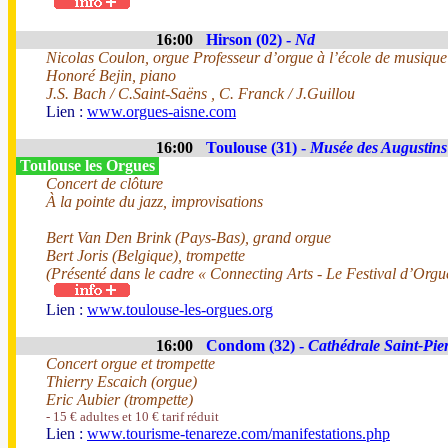
16:00
Hirson (02) -
Nd
Nicolas Coulon, orgue Professeur d’orgue à l’école de musiqu
Honoré Bejin, piano
J.S. Bach / C.Saint-Saëns , C. Franck / J.Guillou
Lien :
www.orgues-aisne.com
16:00
Toulouse (31) -
Musée des Augustins
Toulouse les Orgues
Concert de clôture
À la pointe du jazz, improvisations
Bert Van Den Brink (Pays-Bas), grand orgue
Bert Joris (Belgique), trompette
(Présenté dans le cadre « Connecting Arts - Le Festival d’Orgu
Lien :
www.toulouse-les-orgues.org
16:00
Condom (32) -
Cathédrale Saint-Pie
Concert orgue et trompette
Thierry Escaich (orgue)
Eric Aubier (trompette)
- 15 € adultes et 10 € tarif réduit
Lien :
www.tourisme-tenareze.com/manifestations.php