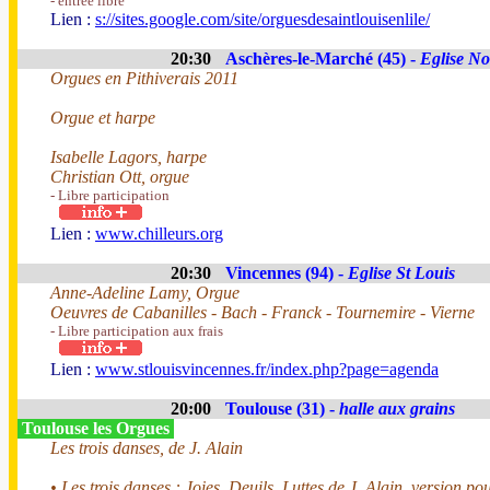
- entrée libre
Lien :
s://sites.google.com/site/orguesdesaintlouisenlile/
20:30
Aschères-le-Marché (45) -
Eglise N
Orgues en Pithiverais 2011
Orgue et harpe
Isabelle Lagors, harpe
Christian Ott, orgue
- Libre participation
Lien :
www.chilleurs.org
20:30
Vincennes (94) -
Eglise St Louis
Anne-Adeline Lamy, Orgue
Oeuvres de Cabanilles - Bach - Franck - Tournemire - Vierne
- Libre participation aux frais
Lien :
www.stlouisvincennes.fr/index.php?page=agenda
20:00
Toulouse (31) -
halle aux grains
Toulouse les Orgues
Les trois danses, de J. Alain
• Les trois danses : Joies, Deuils, Luttes de J. Alain, version po