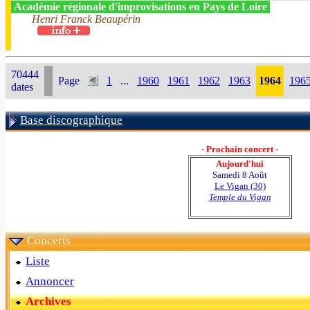
Académie régionale d'improvisations en Pays de Loire
Henri Franck Beaupérin
70444
Page
1
...
1960
1961
1962
1963
1964
196
dates
Base discographique
- Prochain concert -
Aujourd'hui
Samedi 8 Août
Le Vigan (30)
Temple du Vigan
Concerts
Liste
Annoncer
Archives