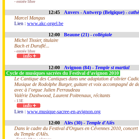
- entrée libre
12:45
Anvers - Antwerp (Belgique) -
cathé
Marcel Mangus
Lien :
www.akc-orgel.be
12:00
Beaune (21) -
collégiale
Michel Tissier, titulaire
Bach et Duruflé...
- entrée libre
12:00
Avignon (84) -
Temple st martial
Cycle de musiques sacrées du Festival d’avignon 2010
Le Cantique des Cantiques dans une adaptation d’olivier Cadio
Musique de Rodolphe Burger, guitare et voix accompagné de d
avec à l’orgue Julien Perraudeau
Valérie Dashwood, Laurent Poitrenaux, récitants
- 13E
Lien :
www.musique-sacree-en-avignon.org
12:00
Alès (30) -
Temple d'Alès
Dans le cadre du Festival d'Orgues en Cévennes 2010, concert 
du Temple d'Alès.