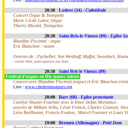
20:30
Lodeve (34) -
Cathédrale
Concert Orgue & Trompette
Marie Cécile Lahor, Orgue
Thierry Micalet, Trompettes
20:30
Saint-Bris-le-Vineux (89) -
Eglise Sa
Blandine Piccinini : orgue
Eric Blanchon : violon
Oeuvres de : Pachelbel, Von Westhoff, Muffat, Sweelinck, Haend
- entrée libre, participation aux frais
20:30
Saint Bris le Vineux (89)
Festival d'orgues en fête jeunes talents
Concert avec Blandine Piccinini (orgue) et Eric Blanchon (viol
Lien :
www.citedesmusiques.org
20:00
Barr (68) -
Eglise protestante
Carolyn Shuster-Fournier avec le ténor Stefan Moriamez -
oeuvres de William Selby, César Franck, Charles Gounod, Alex
Léon Boëllmann, Francis Poulenc, Marcel Fournier et Louis Vi
19:00
Bremen (Allemagne) -
Petri Dom
Rupert Gottfried Frieberger,