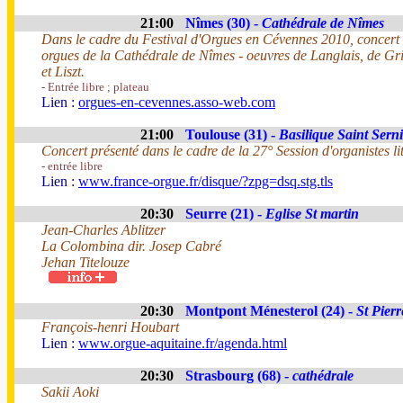
21:00
Nîmes (30) -
Cathédrale de Nîmes
Dans le cadre du Festival d'Orgues en Cévennes 2010, conce
orgues de la Cathédrale de Nîmes - oeuvres de Langlais, de G
et Liszt.
- Entrée libre ; plateau
Lien :
orgues-en-cevennes.asso-web.com
21:00
Toulouse (31) -
Basilique Saint Sern
Concert présenté dans le cadre de la 27° Session d'organistes li
- entrée libre
Lien :
www.france-orgue.fr/disque/?zpg=dsq.stg.tls
20:30
Seurre (21) -
Eglise St martin
Jean-Charles Ablitzer
La Colombina dir. Josep Cabré
Jehan Titelouze
20:30
Montpont Ménesterol (24) -
St Pierr
François-henri Houbart
Lien :
www.orgue-aquitaine.fr/agenda.html
20:30
Strasbourg (68) -
cathédrale
Sakii Aoki