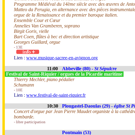
Programme Médiéval du 14ème siècle avec des œuvres de Anto
Matteo da Perugia, en alternance avec des pièces instrumenta
orgue de la Renaissance et du premier baroque italien.
Ensemble Cour et Cœur
Annelies Van Gramberen, soprano
Birgit Goris, vielle
Bart Coen, flûtes à bec et direction artistique
Georges Guillard, orgue
- 13E
Lien :
www.musique-sacree-en-avignon.org
11:00
Abbeville (80) -
St Sépulcre
Festival de Saint-Riquier / orgues de la Picardie maritime
Thierry Mechler, piano pédalier
Schumann
- 10E
Lien :
www.festival-de-saint-riquier.fr
10:30
Plougastel-Daoulas (29) -
église St P
Concert d'orgue par Jean Pierre Maudet organiste à la cathéd
bombarde.
- libre participation
Pontmain (53)