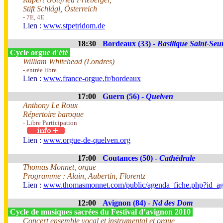
Stift Schlägl, Österreich
- 7E, 4E
Lien :
www.stpetridom.de
18:30
Bordeaux (33) -
Basilique Saint-Seu
Cycle orgue d'été
William Whitehead (Londres)
- entrée libre
Lien :
www.france-orgue.fr/bordeaux
17:00
Guern (56) -
Quelven
Anthony Le Roux
Répertoire baroque
- Libre Participation
Lien :
www.orgue-de-quelven.org
17:00
Coutances (50) -
Cathédrale
Thomas Monnet, orgue
Programme : Alain, Aubertin, Florentz
Lien :
www.thomasmonnet.com/public/agenda_fiche.php?id_a
12:00
Avignon (84) -
Nd des Dom
Cycle de musiques sacrées du Festival d’avignon 2010
Concert ensemble vocal et instrumental et orgue