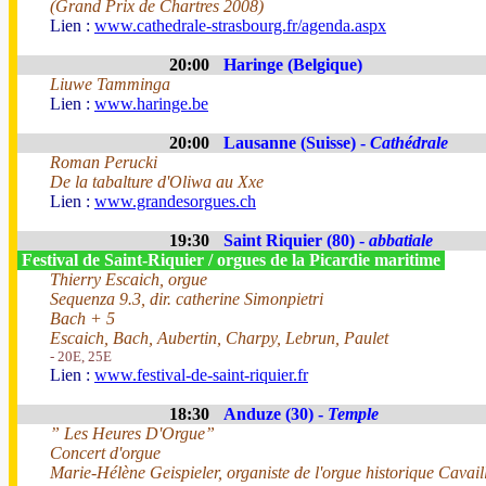
(Grand Prix de Chartres 2008)
Lien :
www.cathedrale-strasbourg.fr/agenda.aspx
20:00
Haringe (Belgique)
Liuwe Tamminga
Lien :
www.haringe.be
20:00
Lausanne (Suisse) -
Cathédrale
Roman Perucki
De la tabalture d'Oliwa au Xxe
Lien :
www.grandesorgues.ch
19:30
Saint Riquier (80) -
abbatiale
Festival de Saint-Riquier / orgues de la Picardie maritime
Thierry Escaich, orgue
Sequenza 9.3, dir. catherine Simonpietri
Bach + 5
Escaich, Bach, Aubertin, Charpy, Lebrun, Paulet
- 20E, 25E
Lien :
www.festival-de-saint-riquier.fr
18:30
Anduze (30) -
Temple
” Les Heures D'Orgue”
Concert d'orgue
Marie-Hélène Geispieler, organiste de l'orgue historique Cavail