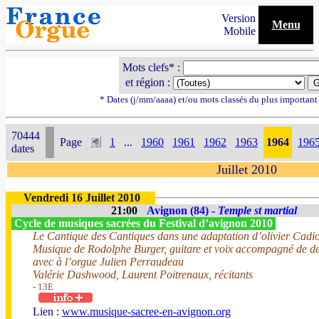
Version
Menu
Mobile
Mots clefs* :
et région :
* Dates (j/mm/aaaa) et/ou mots classés du plus importan
70444
Page
1
...
1960
1961
1962
1963
1964
196
dates
Juillet 2010
Vendredi 16 Juillet 2010
21:00
Avignon (84) -
Temple st martial
Cycle de musiques sacrées du Festival d’avignon 2010
Le Cantique des Cantiques dans une adaptation d’olivier Cadio
Musique de Rodolphe Burger, guitare et voix accompagné de d
avec à l’orgue Julien Perraudeau
Valérie Dashwood, Laurent Poitrenaux, récitants
- 13E
Lien :
www.musique-sacree-en-avignon.org