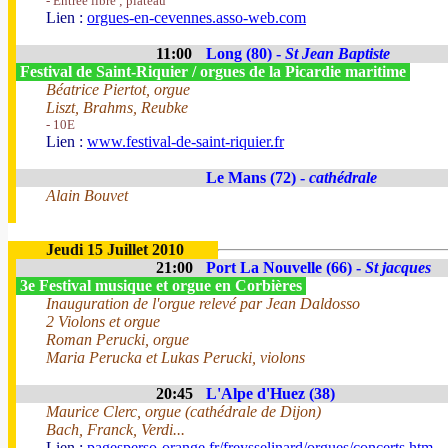
- Entrée libre ; plateau
Lien :
orgues-en-cevennes.asso-web.com
11:00
Long (80) -
St Jean Baptiste
Festival de Saint-Riquier / orgues de la Picardie maritime
Béatrice Piertot, orgue
Liszt, Brahms, Reubke
- 10E
Lien :
www.festival-de-saint-riquier.fr
Le Mans (72) -
cathédrale
Alain Bouvet
Jeudi 15 Juillet 2010
21:00
Port La Nouvelle (66) -
St jacques
3e Festival musique et orgue en Corbières
Inauguration de l'orgue relevé par Jean Daldosso
2 Violons et orgue
Roman Perucki, orgue
Maria Perucka et Lukas Perucki, violons
20:45
L'Alpe d'Huez (38)
Maurice Clerc, orgue (cathédrale de Dijon)
Bach, Franck, Verdi...
Lien :
pagesperso-orange.fr/freysselinard/orgues/concerts.htm