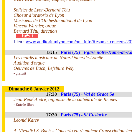
Solistes de Lyon-Bernard Tétu
Choeur d’oratorio de Lyon
Musiciens de l’Orchestre national de Lyon
Vincent Warnier, orgue
Bernard Tétu, direction
Lien :
www.auditoriumlyon.com/onl_info/Resume_concerts/2
13:15
Paris (75) -
Eglise notre-Dame-de-Lo
Les mardis musicaux de Notre-Dame-de-Lorette
Audition d'orgue
Oeuvres de Bach, Lefebure-Wely
- gratuit
Dimanche 8 Janvier 2012
17:30
Paris (75) -
Val de Grace 5e
Jean-René André, organiste de la cathédrale de Rennes
- Entrée libre
17:30
Paris (75) -
St Eustache
Léonid Karev
A. Vivaldi/J.S. Bach – Concerto en ré majeur (transcription Je