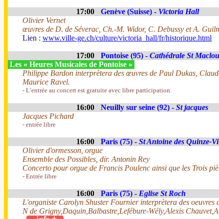
17:00
Genève (Suisse) -
Victoria Hall
Olivier Vernet
œuvres de D. de Séverac, Ch.-M. Widor, C. Debussy et A. Guil
Lien :
www.ville-ge.ch/culture/victoria_hall/fr/historique.html
17:00
Pontoise (95) -
Cathédrale St Maclo
Les « Heures Musicales de Pontoise »
Philippe Bardon interprètera des œuvres de Paul Dukas, Claud
Maurice Ravel.
- L’entrée au concert est gratuite avec libre participation.
16:00
Neuilly sur seine (92) -
St jacques
Jacques Pichard
- entrée libre
16:00
Paris (75) -
St Antoine des Quinze-Vi
Olivier d'ormesson, orgue
Ensemble des Possibles, dir. Antonin Rey
Concerto pour orgue de Francis Poulenc ainsi que les Trois piè
- Entrée libre
16:00
Paris (75) -
Eglise St Roch
L'organiste Carolyn Shuster Fournier interprètera des oeuvres 
N de Grigny,Daquin,Balbastre,Lefébure-Wély,Alexis Chauvet,A