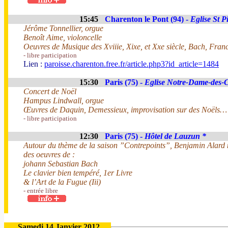
15:45
Charenton le Pont (94) -
Eglise St P
Jérôme Tonnellier, orgue
Benoît Aime, violoncelle
Oeuvres de Musique des Xviiie, Xixe, et Xxe siècle, Bach, Franc
- libre participation
Lien :
paroisse.charenton.free.fr/article.php3?id_article=1484
15:30
Paris (75) -
Eglise Notre-Dame-des
Concert de Noël
Hampus Lindwall, orgue
Œuvres de Daquin, Demessieux, improvisation sur des Noëls…
- libre participation
12:30
Paris (75) -
Hôtel de Lauzun *
Autour du thème de la saison ”Contrepoints”, Benjamin Alard nou
des oeuvres de :
johann Sebastian Bach
Le clavier bien tempéré, 1er Livre
& l’Art de la Fugue (Iii)
- entrée libre
Samedi 14 Janvier 2012