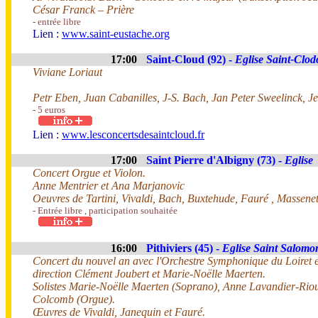
César Franck – Prière
- entrée libre
Lien :
www.saint-eustache.org
17:00
Saint-Cloud (92) -
Eglise Saint-Clodo
Viviane Loriaut
Petr Eben, Juan Cabanilles, J-S. Bach, Jan Peter Sweelinck, 
- 5 euros
Lien :
www.lesconcertsdesaintcloud.fr
17:00
Saint Pierre d'Albigny (73) -
Eglise
Concert Orgue et Violon.
Anne Mentrier et Ana Marjanovic
Oeuvres de Tartini, Vivaldi, Bach, Buxtehude, Fauré , Massenet
- Entrée libre , participation souhaitée
16:00
Pithiviers (45) -
Eglise Saint Salomo
Concert du nouvel an avec l'Orchestre Symphonique du Loiret 
direction Clément Joubert et Marie-Noëlle Maerten.
Solistes Marie-Noëlle Maerten (Soprano), Anne Lavandier-Rio
Colcomb (Orgue).
Œuvres de Vivaldi, Janequin et Fauré.