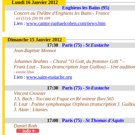
Lundi 16 Janvier 2012
Enghiens les Bains (95)
Concert au Théâtre d'Enghiens les Bains - France
- tel (33) 6 200 99 199
Lien :
www.cantor-raphaelcohen.com/news.htm
Dimanche 15 Janvier 2012
17:30
Paris (75) -
St Eustache
Jean-Baptiste Monnot
Johannes Brahms – Choral ”O Gott, du frommer Gott ”–
Franz Liszt – Tasso (transcription Jean Guillou) – 1ère auditio
- entrée libre
Lien :
www.saint-eustache.org
17:30
Paris (75) -
St-Eustache
Vincent Crosnier
J.S. Bach : Toccata et Fugue en Ré mineur Bwv 565
F. Liszt : Poème symphonique Orpheus (transcription J. Guillo
J. Alain : Litanies
17:00
Paris (75) -
St Thomas d'Aquin
Daniel Roth