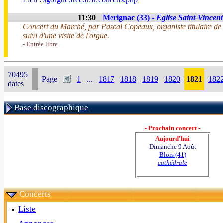
11:30
Merignac (33) -
Eglise Saint-Vincent
Concert du Marché, par Pascal Copeaux, organiste titulaire de
suivi d'une visite de l'orgue.
- Entrée libre
70495
Page
1
...
1817
1818
1819
1820
1821
182
dates
Base discographique
- Prochain concert -
Aujourd'hui
Dimanche 9 Août
Blois (41)
cathédrale
Concerts
Liste