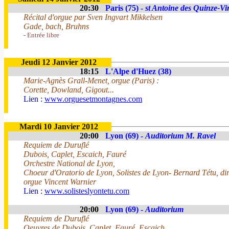
20:30
Paris (75) -
st Antoine des Quinze-Vi
Récital d'orgue par Sven Ingvart Mikkelsen
Gade, bach, Bruhns
- Entrée libre
Jeudi 12 Janvier 2012
18:15
L'Alpe d'Huez (38)
Marie-Agnès Grall-Menet, orgue (Paris) :
Corette, Dowland, Gigout...
Lien :
www.orguesetmontagnes.com
Mardi 10 Janvier 2012
20:00
Lyon (69) -
Auditorium M. Ravel
Requiem de Duruflé
Dubois, Caplet, Escaich, Fauré
Orchestre National de Lyon,
Choeur d'Oratorio de Lyon, Solistes de Lyon- Bernard Tétu, di
orgue Vincent Warnier
Lien :
www.solisteslyontetu.com
20:00
Lyon (69) -
Auditorium
Requiem de Duruflé
Oeuvres de Dubois, Caplet, Fauré, Escaich