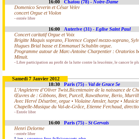
16:00
Chatou (78) -
Notre-Dame
Domenico Severin et César Velev
concert Orgue et Violon
- entrée libre
16:00
Auterive (31) -
Eglise Saint Paul
Concert caritatif Orgue et Voix
Brigitte Maquis soprano, Florence Coppel mezzo-soprano, Sylvi
Hugues Brial basse et Emmanuel Schublin orgue.
Programme autour de Marc-Antoine Charpentier : Oratorios ba
Minuit.
- Libre participation au profit de la lutte contre la leucémie, le cancer le pl
Samedi 7 Janvier 2012
18:30
Paris (75) -
Val de Grace 5e
L’Angleterre d’Oliver Twist.Bicentenaire de la naissance de Ch
Œuvres de : Gibbons, Bret, Purcell, Rawsthorne, Berio, Murrill,
Avec Hervé Désarbre, orgue • Violaine Amsler, harpe • Musicie
Chapelle-Musique du Val-de-Grâce, Etienne Ferchaud, directi
- Entrée libre
16:00
Paris (75) -
St Gervais
Henri Delorme
- entrée libre
Lien :
sgorgue.free.fr/fr/concerts.php