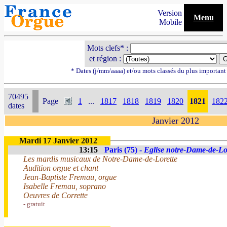
Version
Menu
Mobile
Mots clefs* :
et région :
* Dates (j/mm/aaaa) et/ou mots classés du plus importan
70495
Page
1
...
1817
1818
1819
1820
1821
182
dates
Janvier 2012
Mardi 17 Janvier 2012
13:15
Paris (75) -
Eglise notre-Dame-de-Lo
Les mardis musicaux de Notre-Dame-de-Lorette
Audition orgue et chant
Jean-Baptiste Fremau, orgue
Isabelle Fremau, soprano
Oeuvres de Corrette
- gratuit