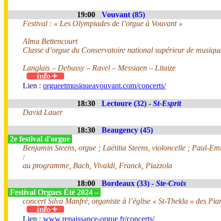
19:00
Vouvant (85)
Festival : « Les Olympiades de l’orgue à Vouvant »
Alma Bettencourt
Classe d’orgue du Conservatoire national supérieur de musique
Langlais – Debussy – Ravel – Messiaen – Litaize
Lien :
orgueetmusiqueavouvant.com/concerts/
18:30
Lectoure (32) -
St-Esprit
David Lauer
18:30
Beaugency (45)
2e festival d'orgue
Benjamin Steens, orgue ; Laëtitia Steens, violoncelle ; Paul-
:
au programme, Bach, Vivaldi, Franck, Piazzola
18:00
Bordeaux (33) -
Ste-Croix
Festival Orgues Été 2024 –
concert Silva Manfré, organiste à l’église « St-Thekla » des Pia
Lien :
www.renaissance-orgue.fr/concerts/