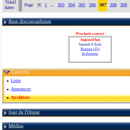
70443
Page
1
...
303
304
305
306
307
308
309
dates
Base discographique
- Prochain concert -
Aujourd'hui
Samedi 8 Août
Rennes (35)
St-Etienne
Concerts
Liste
Annoncer
Archives
Jour de l'Orgue
Médias