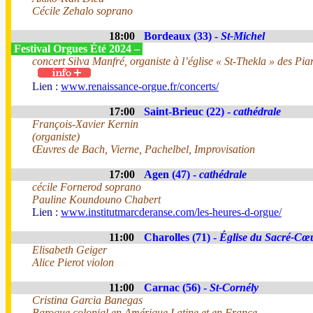
Cécile Zehalo soprano
18:00
Bordeaux (33) -
St-Michel
Festival Orgues Été 2024 –
concert Silva Manfré, organiste à l’église « St-Thekla » des Pia
Lien :
www.renaissance-orgue.fr/concerts/
17:00
Saint-Brieuc (22) -
cathédrale
François-Xavier Kernin
(organiste)
Œuvres de Bach, Vierne, Pachelbel, Improvisation
17:00
Agen (47) -
cathédrale
cécile Fornerod soprano
Pauline Koundouno Chabert
Lien :
www.institutmarcderanse.com/les-heures-d-orgue/
11:00
Charolles (71) -
Église du Sacré-Cœ
Elisabeth Geiger
Alice Pierot violon
11:00
Carnac (56) -
St-Cornély
Cristina Garcia Banegas
Baroque colonial en Amérique Latine et en France