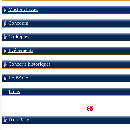
Master classes
Concours
Colloques
Evénements
Concerts historiques
J S BACH
Liens
Data Base