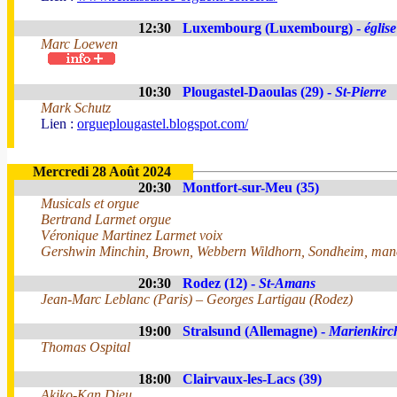
12:30
Luxembourg (Luxembourg) -
églis
Marc Loewen
10:30
Plougastel-Daoulas (29) -
St-Pierre
Mark Schutz
Lien :
orgueplougastel.blogspot.com/
Mercredi 28 Août 2024
20:30
Montfort-sur-Meu (35)
Musicals et orgue
Bertrand Larmet orgue
Véronique Martinez Larmet voix
Gershwin Minchin, Brown, Webbern Wildhorn, Sondheim, man
20:30
Rodez (12) -
St-Amans
Jean-Marc Leblanc (Paris) – Georges Lartigau (Rodez)
19:00
Stralsund (Allemagne) -
Marienkirc
Thomas Ospital
18:00
Clairvaux-les-Lacs (39)
Akiko-Kan Dieu